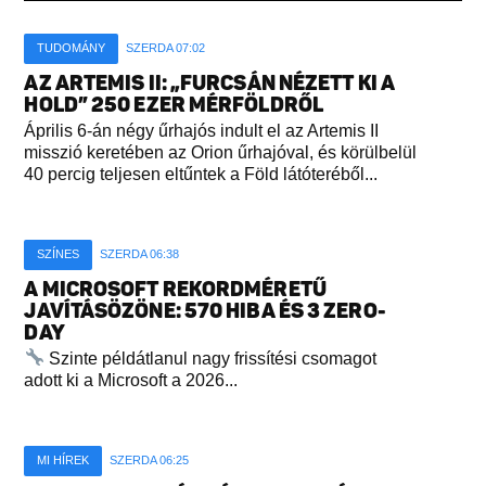
TUDOMÁNY
SZERDA 07:02
AZ ARTEMIS II: „FURCSÁN NÉZETT KI A
HOLD” 250 EZER MÉRFÖLDRŐL
Április 6-án négy űrhajós indult el az Artemis II
misszió keretében az Orion űrhajóval, és körülbelül
40 percig teljesen eltűntek a Föld látóteréből...
SZÍNES
SZERDA 06:38
A MICROSOFT REKORDMÉRETŰ
JAVÍTÁSÖZÖNE: 570 HIBA ÉS 3 ZERO-
DAY
Szinte példátlanul nagy frissítési csomagot
adott ki a Microsoft a 2026...
MI HÍREK
SZERDA 06:25