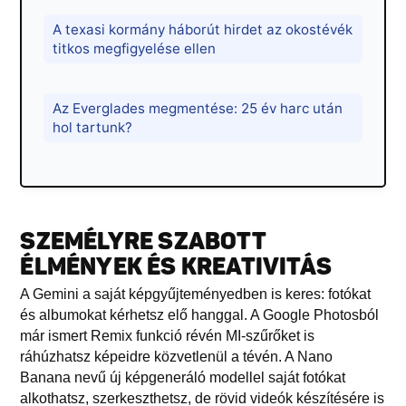
A texasi kormány háborút hirdet az okostévék
titkos megfigyelése ellen
Az Everglades megmentése: 25 év harc után
hol tartunk?
SZEMÉLYRE SZABOTT
ÉLMÉNYEK ÉS KREATIVITÁS
A Gemini a saját képgyűjteményedben is keres: fotókat
és albumokat kérhetsz elő hanggal. A Google Photosból
már ismert Remix funkció révén MI-szűrőket is
ráhúzhatsz képeidre közvetlenül a tévén. A Nano
Banana nevű új képgeneráló modellel saját fotókat
alkothatsz, szerkeszthetsz, de rövid videók készítésére is