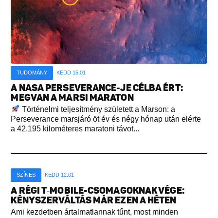
TUDOMÁNY
KEDD 15:01
A NASA PERSEVERANCE-JE CÉLBA ÉRT:
MEGVAN A MARSI MARATON
Történelmi teljesítmény született a Marson: a
Perseverance marsjáró öt év és négy hónap után elérte
a 42,195 kilométeres maratoni távot...
SZÍNES
KEDD 12:01
A RÉGI T‑MOBILE-CSOMAGOKNAK VÉGE:
KÉNYSZERVÁLTÁS MÁR EZEN A HÉTEN
Ami kezdetben ártalmatlannak tűnt, most minden