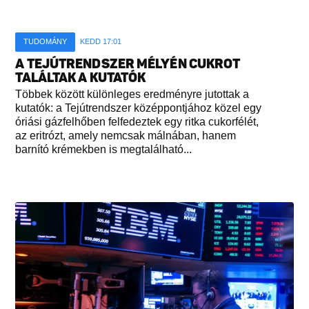
TUDOMÁNY
KEDD 17:01
A TEJÚTRENDSZER MÉLYÉN CUKROT
TALÁLTAK A KUTATÓK
Többek között különleges eredményre jutottak a
kutatók: a Tejútrendszer középpontjához közel egy
óriási gázfelhőben felfedeztek egy ritka cukorfélét,
az eritrózt, amely nemcsak málnában, hanem
barnító krémekben is megtalálható...