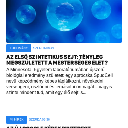
TUDOMÁNY
SZERDA 08:49
AZ ELSŐ SZINTETIKUS SEJT: TÉNYLEG
MEGSZÜLETETT A MESTERSÉGES ÉLET?
A Minnesotai Egyetem laboratóriumában újszerű
biológiai eredmény született: egy aprócska SpudCell
nevű képződmény képes táplálkozni, növekedni,
versengeni, osztódni és lemásolni önmagát – vagyis
szinte mindent tud, amit egy élő sejt is...
MI HÍREK
SZERDA 08:36