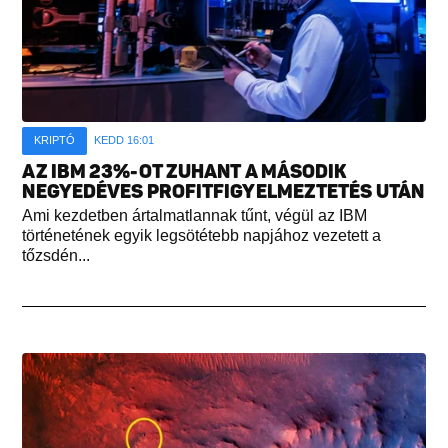
KRIPTÓ
KEDD 16:01
AZ IBM 23%-OT ZUHANT A MÁSODIK
NEGYEDÉVES PROFITFIGYELMEZTETÉS UTÁN
Ami kezdetben ártalmatlannak tűnt, végül az IBM
történetének egyik legsötétebb napjához vezetett a
tőzsdén...