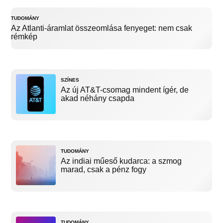
TUDOMÁNY
Az Atlanti-áramlat összeomlása fenyeget: nem csak
rémkép
SZÍNES
Az új AT&T-csomag mindent ígér, de
akad néhány csapda
TUDOMÁNY
Az indiai műeső kudarca: a szmog
marad, csak a pénz fogy
TUDOMÁNY