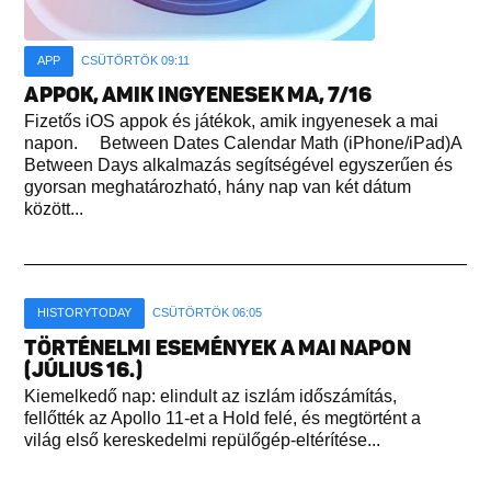
APP
CSÜTÖRTÖK 09:11
APPOK, AMIK INGYENESEK MA, 7/16
Fizetős iOS appok és játékok, amik ingyenesek a mai
napon. Between Dates Calendar Math (iPhone/iPad)A
Between Days alkalmazás segítségével egyszerűen és
gyorsan meghatározható, hány nap van két dátum
között...
HISTORYTODAY
CSÜTÖRTÖK 06:05
TÖRTÉNELMI ESEMÉNYEK A MAI NAPON
(JÚLIUS 16.)
Kiemelkedő nap: elindult az iszlám időszámítás,
fellőtték az Apollo 11-et a Hold felé, és megtörtént a
világ első kereskedelmi repülőgép-eltérítése...