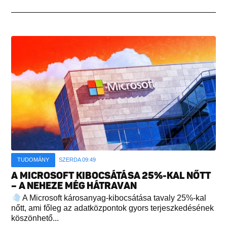
TUDOMÁNY
SZERDA 09:49
A MICROSOFT KIBOCSÁTÁSA 25%-KAL NŐTT
– A NEHEZE MÉG HÁTRAVAN
A Microsoft károsanyag-kibocsátása tavaly 25%-kal
nőtt, ami főleg az adatközpontok gyors terjeszkedésének
köszönhető...