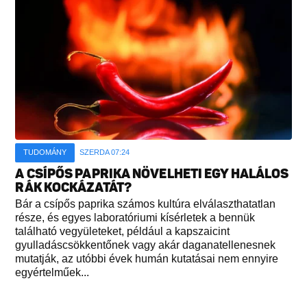
TUDOMÁNY
SZERDA 07:24
A CSÍPŐS PAPRIKA NÖVELHETI EGY HALÁLOS
RÁK KOCKÁZATÁT?
Bár a csípős paprika számos kultúra elválaszthatatlan
része, és egyes laboratóriumi kísérletek a bennük
található vegyületeket, például a kapszaicint
gyulladáscsökkentőnek vagy akár daganatellenesnek
mutatják, az utóbbi évek humán kutatásai nem ennyire
egyértelműek...