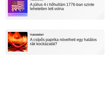
A július 4-i hőhullám 1776-ban szinte
lehetetlen lett volna
TUDOMÁNY
A csípős paprika növelheti egy halálos
rák kockázatát?