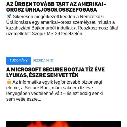
AZ ŰRBEN TOVÁBB TART AZ AMERIKAI–
OROSZ ŰRHAJÓSOK ÖSSZEFOGÁSA
Sikeresen megérkezett kedden a Nemzetközi
Űrállomásra egy amerikai–orosz személyzet, miután a
kazahsztáni Bajkonurból indultak a Roszkoszmosz által
üzemeltetett Szojuz MS-29 fedélzetén...
TUDOMÁNY
SZERDA 07:37
A MICROSOFT SECURE BOOTJA TÍZ ÉVE
LYUKAS, ÉSZRE SEM VETTÉK
Az informatika egyik legfontosabb biztonsági
eleme, a Secure Boot, már csaknem tíz éve
lényegében védtelenné vált – és ezt eddig senki
sem vette észre...