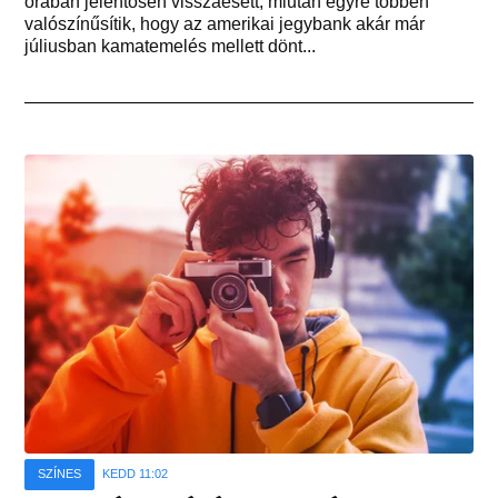
órában jelentősen visszaesett, miután egyre többen
valószínűsítik, hogy az amerikai jegybank akár már
júliusban kamatemelés mellett dönt...
SZÍNES
KEDD 11:02