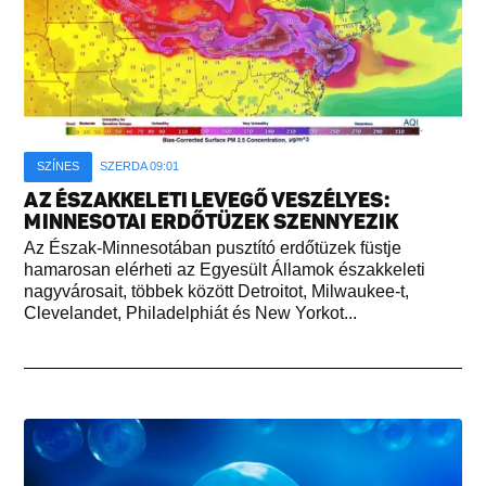
SZÍNES
SZERDA 09:01
AZ ÉSZAKKELETI LEVEGŐ VESZÉLYES:
MINNESOTAI ERDŐTÜZEK SZENNYEZIK
Az Észak-Minnesotában pusztító erdőtüzek füstje
hamarosan elérheti az Egyesült Államok északkeleti
nagyvárosait, többek között Detroitot, Milwaukee-t,
Clevelandet, Philadelphiát és New Yorkot...