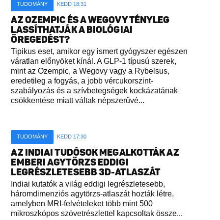
TUDOMÁNY
KEDD 18:31
AZ OZEMPIC ÉS A WEGOVY TÉNYLEG
LASSÍTHATJÁK A BIOLÓGIAI
ÖREGEDÉST?
Tipikus eset, amikor egy ismert gyógyszer egészen
váratlan előnyöket kínál. A GLP-1 típusú szerek,
mint az Ozempic, a Wegovy vagy a Rybelsus,
eredetileg a fogyás, a jobb vércukorszint-
szabályozás és a szívbetegségek kockázatának
csökkentése miatt váltak népszerűvé...
TUDOMÁNY
KEDD 17:30
AZ INDIAI TUDÓSOK MEGALKOTTÁK AZ
EMBERI AGYTÖRZS EDDIGI
LEGRÉSZLETESEBB 3D-ATLASZÁT
Indiai kutatók a világ eddigi legrészletesebb,
háromdimenziós agytörzs-atlaszát hozták létre,
amelyben MRI-felvételeket több mint 500
mikroszkópos szövetrészlettel kapcsoltak össze...