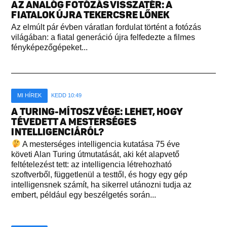
AZ ANALÓG FOTÓZÁS VISSZATÉR: A
FIATALOK ÚJRA TEKERCSRE LŐNEK
Az elmúlt pár évben váratlan fordulat történt a fotózás
világában: a fiatal generáció újra felfedezte a filmes
fényképezőgépeket...
MI HÍREK
KEDD 10:49
A TURING-MÍTOSZ VÉGE: LEHET, HOGY
TÉVEDETT A MESTERSÉGES
INTELLIGENCIÁRÓL?
A mesterséges intelligencia kutatása 75 éve
követi Alan Turing útmutatását, aki két alapvető
feltételezést tett: az intelligencia létrehozható
szoftverből, függetlenül a testtől, és hogy egy gép
intelligensnek számít, ha sikerrel utánozni tudja az
embert, például egy beszélgetés során...