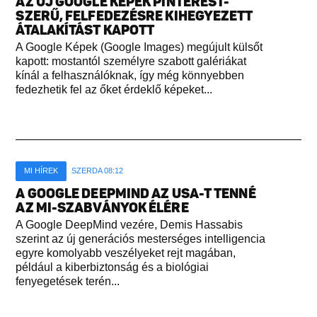
AZ ÚJ GOOGLE KÉPEK PINTEREST-
SZERŰ, FELFEDEZÉSRE KIHEGYEZETT
ÁTALAKÍTÁST KAPOTT
A Google Képek (Google Images) megújult külsőt
kapott: mostantól személyre szabott galériákat
kínál a felhasználóknak, így még könnyebben
fedezhetik fel az őket érdeklő képeket...
MI HÍREK
SZERDA 08:12
A GOOGLE DEEPMIND AZ USA-T TENNÉ
AZ MI-SZABVÁNYOK ÉLÉRE
A Google DeepMind vezére, Demis Hassabis
szerint az új generációs mesterséges intelligencia
egyre komolyabb veszélyeket rejt magában,
például a kiberbiztonság és a biológiai
fenyegetések terén...