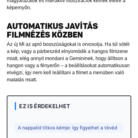
magyarázatok és interaktív illusztrációk kelnek életre a
képernyőn.
AUTOMATIKUS JAVÍTÁS
FILMNÉZÉS KÖZBEN
Az új MI az apró bosszúságokat is orvosolja. Ha túl sötét
a kép, vagy a párbeszéd elnyomódik a hangos filmzene
miatt, elég annyit mondani a Gemininek, hogy állítson a
hangon vagy a fényerőn – a beállításokat automatikusan
elvégzi, így nem kell leállítani a filmet a menüben való
matatás miatt.
EZ IS ÉRDEKELHET
A nappalid titkos kémje: így figyelhet a tévéd