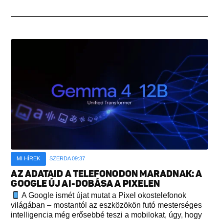
MI HÍREK
SZERDA 09:37
AZ ADATAID A TELEFONODON MARADNAK: A
GOOGLE ÚJ AI-DOBÁSA A PIXELEN
A Google ismét újat mutat a Pixel okostelefonok
világában – mostantól az eszközökön futó mesterséges
intelligencia még erősebbé teszi a mobilokat, úgy, hogy