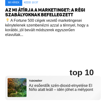
MI HÍREK
KEDD 10:37
AZ MI ÁTÍRJA A MARKETINGET: A RÉGI
SZABÁLYOKNAK BEFELLEGZETT
A Fortune 500 cégek vezető marketingesei
kénytelenek szembenézni azzal a ténnyel, hogy a
korábbi, jól bevált módszerek egyszerűen
elavultak...
top 10
TUDOMÁNY
Az esőerdők szén-dioxid-elnyelése El
Niño alatt leáll – idén jöhet a mélypont