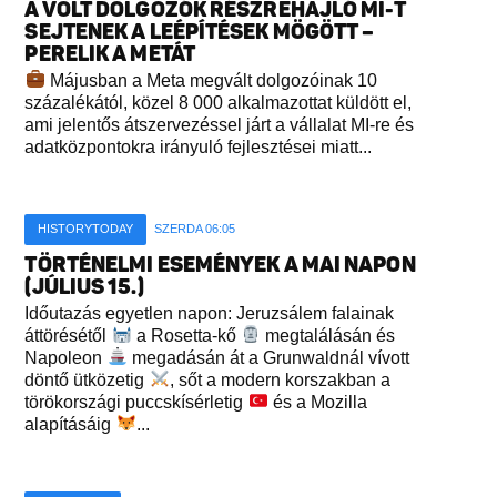
A VOLT DOLGOZÓK RÉSZREHAJLÓ MI-T
SEJTENEK A LEÉPÍTÉSEK MÖGÖTT –
PERELIK A METÁT
Májusban a Meta megvált dolgozóinak 10
százalékától, közel 8 000 alkalmazottat küldött el,
ami jelentős átszervezéssel járt a vállalat MI-re és
adatközpontokra irányuló fejlesztései miatt...
HISTORYTODAY
SZERDA 06:05
TÖRTÉNELMI ESEMÉNYEK A MAI NAPON
(JÚLIUS 15.)
Időutazás egyetlen napon: Jeruzsálem falainak
áttörésétől
a Rosetta-kő
megtalálásán és
Napoleon
megadásán át a Grunwaldnál vívott
döntő ütközetig
, sőt a modern korszakban a
törökországi puccskísérletig
és a Mozilla
alapításáig
...