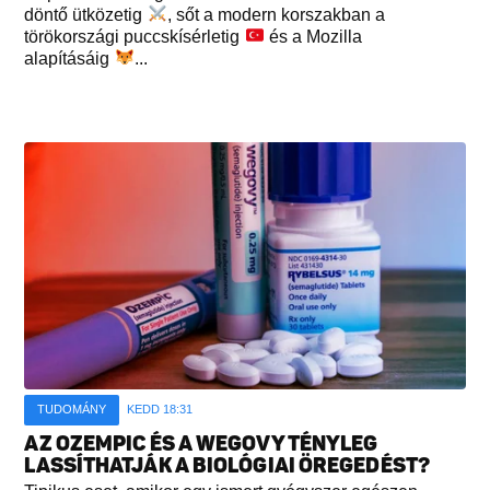
döntő ütközetig
, sőt a modern korszakban a
törökországi puccskísérletig
és a Mozilla
alapításáig
...
TUDOMÁNY
KEDD 18:31
AZ OZEMPIC ÉS A WEGOVY TÉNYLEG
LASSÍTHATJÁK A BIOLÓGIAI ÖREGEDÉST?