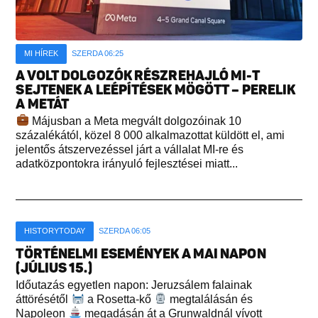
MI HÍREK
SZERDA 06:25
A VOLT DOLGOZÓK RÉSZREHAJLÓ MI-T
SEJTENEK A LEÉPÍTÉSEK MÖGÖTT – PERELIK
A METÁT
Májusban a Meta megvált dolgozóinak 10
százalékától, közel 8 000 alkalmazottat küldött el, ami
jelentős átszervezéssel járt a vállalat MI-re és
adatközpontokra irányuló fejlesztései miatt...
HISTORYTODAY
SZERDA 06:05
TÖRTÉNELMI ESEMÉNYEK A MAI NAPON
(JÚLIUS 15.)
Időutazás egyetlen napon: Jeruzsálem falainak
áttörésétől
a Rosetta-kő
megtalálásán és
Napoleon
megadásán át a Grunwaldnál vívott