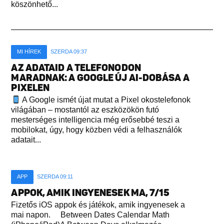
köszönhető...
MI HÍREK
SZERDA 09:37
AZ ADATAID A TELEFONODON
MARADNAK: A GOOGLE ÚJ AI-DOBÁSA A
PIXELEN
A Google ismét újat mutat a Pixel okostelefonok
világában – mostantól az eszközökön futó
mesterséges intelligencia még erősebbé teszi a
mobilokat, úgy, hogy közben védi a felhasználók
adatait...
APP
SZERDA 09:11
APPOK, AMIK INGYENESEK MA, 7/15
Fizetős iOS appok és játékok, amik ingyenesek a
mai napon. Between Dates Calendar Math