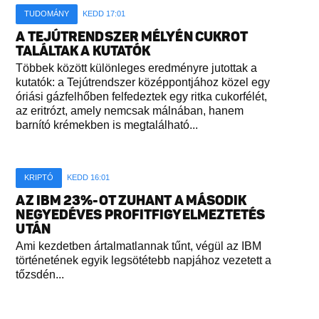
TUDOMÁNY
KEDD 17:01
A TEJÚTRENDSZER MÉLYÉN CUKROT
TALÁLTAK A KUTATÓK
Többek között különleges eredményre jutottak a
kutatók: a Tejútrendszer középpontjához közel egy
óriási gázfelhőben felfedeztek egy ritka cukorfélét,
az eritrózt, amely nemcsak málnában, hanem
barnító krémekben is megtalálható...
KRIPTÓ
KEDD 16:01
AZ IBM 23%-OT ZUHANT A MÁSODIK
NEGYEDÉVES PROFITFIGYELMEZTETÉS
UTÁN
Ami kezdetben ártalmatlannak tűnt, végül az IBM
történetének egyik legsötétebb napjához vezetett a
tőzsdén...