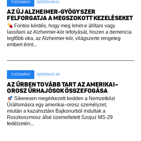
TUDOMÁNY
SZERDA 08:01
AZ ÚJ ALZHEIMER-GYÓGYSZER
FELFORGATJA A MEGSZOKOTT KEZELÉSEKET
Fontos kérdés, hogy meg lehet-e állítani vagy
lassítani az Alzheimer-kór lefolyását, hiszen a demencia
legfőbb oka, az Alzheimer-kór, világszerte rengeteg
embert érint...
TUDOMÁNY
SZERDA 07:49
AZ ŰRBEN TOVÁBB TART AZ AMERIKAI–
OROSZ ŰRHAJÓSOK ÖSSZEFOGÁSA
Sikeresen megérkezett kedden a Nemzetközi
Űrállomásra egy amerikai–orosz személyzet,
miután a kazahsztáni Bajkonurból indultak a
Roszkoszmosz által üzemeltetett Szojuz MS-29
fedélzetén...