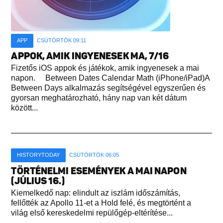
APP
CSÜTÖRTÖK 09:11
APPOK, AMIK INGYENESEK MA, 7/16
Fizetős iOS appok és játékok, amik ingyenesek a mai
napon. Between Dates Calendar Math (iPhone/iPad)A
Between Days alkalmazás segítségével egyszerűen és
gyorsan meghatározható, hány nap van két dátum
között...
HISTORYTODAY
CSÜTÖRTÖK 06:05
TÖRTÉNELMI ESEMÉNYEK A MAI NAPON
(JÚLIUS 16.)
Kiemelkedő nap: elindult az iszlám időszámítás,
fellőtték az Apollo 11-et a Hold felé, és megtörtént a
világ első kereskedelmi repülőgép-eltérítése...