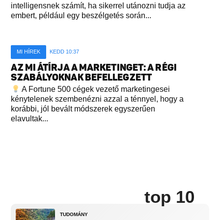
intelligensnek számít, ha sikerrel utánozni tudja az
embert, például egy beszélgetés során...
MI HÍREK
KEDD 10:37
AZ MI ÁTÍRJA A MARKETINGET: A RÉGI
SZABÁLYOKNAK BEFELLEGZETT
A Fortune 500 cégek vezető marketingesei
kénytelenek szembenézni azzal a ténnyel, hogy a
korábbi, jól bevált módszerek egyszerűen
elavultak...
top 10
TUDOMÁNY