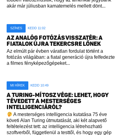
akár már júliusban kamatemelés mellett dönt...
SZÍNES
KEDD 11:02
AZ ANALÓG FOTÓZÁS VISSZATÉR: A
FIATALOK ÚJRA TEKERCSRE LŐNEK
Az elmúlt pár évben váratlan fordulat történt a
fotózás világában: a fiatal generáció újra felfedezte
a filmes fényképezőgépeket...
MI HÍREK
KEDD 10:49
A TURING-MÍTOSZ VÉGE: LEHET, HOGY
TÉVEDETT A MESTERSÉGES
INTELLIGENCIÁRÓL?
A mesterséges intelligencia kutatása 75 éve
követi Alan Turing útmutatását, aki két alapvető
feltételezést tett: az intelligencia létrehozható
szoftverből, függetlenül a testtől, és hogy egy gép