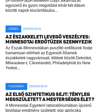
(iPhone/iPad)A Between Days alkalmazás
egyszerű és gyors megoldást kínál két dátum
közötti napok kiszámítására...
SZÍNES
SZERDA 09:01
AZ ÉSZAKKELETI LEVEGŐ VESZÉLYES:
MINNESOTAI ERDŐTÜZEK SZENNYEZIK
Az Észak-Minnesotában pusztító erdőtüzek füstje
hamarosan elérheti az Egyesült Államok
északkeleti nagyvárosait, többek között Detroitot,
Milwaukee-t, Clevelandet, Philadelphiát és New
Yorkot...
TUDOMÁNY
SZERDA 08:49
AZ ELSŐ SZINTETIKUS SEJT: TÉNYLEG
MEGSZÜLETETT A MESTERSÉGES ÉLET?
A Minnesotai Egyetem laboratóriumában újszerű
biológiai eredmény született: egy aprócska