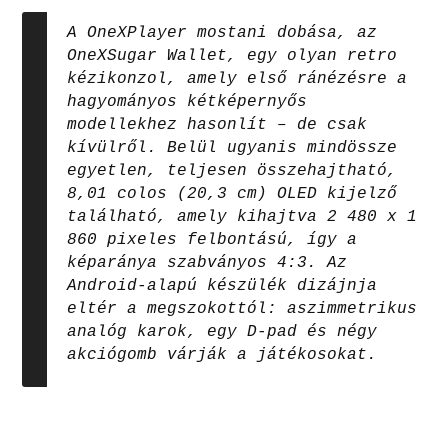
A OneXPlayer mostani dobása, az
OneXSugar Wallet, egy olyan retro
kézikonzol, amely első ránézésre a
hagyományos kétképernyős
modellekhez hasonlít – de csak
kívülről. Belül ugyanis mindössze
egyetlen, teljesen összehajtható,
8,01 colos (20,3 cm) OLED kijelző
található, amely kihajtva 2 480 x 1
860 pixeles felbontású, így a
képaránya szabványos 4:3. Az
Android-alapú készülék dizájnja
eltér a megszokottól: aszimmetrikus
analóg karok, egy D-pad és négy
akciógomb várják a játékosokat.