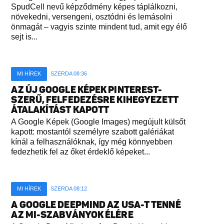
SpudCell nevű képződmény képes táplálkozni,
növekedni, versengeni, osztódni és lemásolni
önmagát – vagyis szinte mindent tud, amit egy élő
sejt is...
MI HÍREK
SZERDA 08:36
AZ ÚJ GOOGLE KÉPEK PINTEREST-
SZERŰ, FELFEDEZÉSRE KIHEGYEZETT
ÁTALAKÍTÁST KAPOTT
A Google Képek (Google Images) megújult külsőt
kapott: mostantól személyre szabott galériákat
kínál a felhasználóknak, így még könnyebben
fedezhetik fel az őket érdeklő képeket...
MI HÍREK
SZERDA 08:12
A GOOGLE DEEPMIND AZ USA-T TENNÉ
AZ MI-SZABVÁNYOK ÉLÉRE