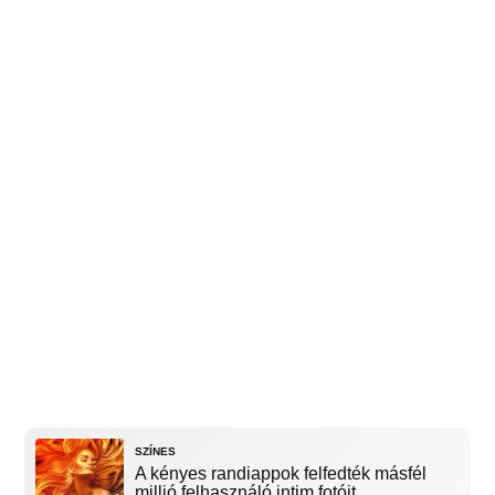
SZÍNES
A kényes randiappok felfedték másfél
millió felhasználó intim fotóit