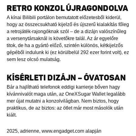
RETRO KONZOL ÚJRAGONDOLVA
A kínai Bilibili portálon bemutatott előzetesből kiderül,
hogy az összecsukható kijelző és újszerű kialakítás főleg
a retrojáték-rajongóknak szól – de a dizájn valószínűleg
a versenytársaknál is követőkre talál. Az ár egyelőre
titok, de ha a gyártó előző, szintén különös, kétkijelzős
gépéből indulunk ki (ez körülbelül 292 ezer forint volt), ez
sem lesz olcsó mulatság.
KÍSÉRLETI DIZÁJN – ÓVATOSAN
Bár a hajlítható telefonok eddigi karrierje bőven hagy
kívánnivalót maga után, az OneXSugar Wallet legalább
mer újat mutatni a konzolvilágban. Nem biztos, hogy
praktikus, de az biztos: az ötlet már most másolók után
kiált.
2025, adrienne, www.engadget.com alapján