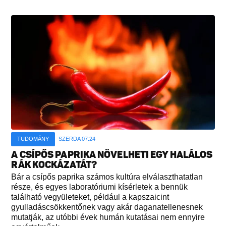
TUDOMÁNY
SZERDA 07:24
A CSÍPŐS PAPRIKA NÖVELHETI EGY HALÁLOS
RÁK KOCKÁZATÁT?
Bár a csípős paprika számos kultúra elválaszthatatlan
része, és egyes laboratóriumi kísérletek a bennük
található vegyületeket, például a kapszaicint
gyulladáscsökkentőnek vagy akár daganatellenesnek
mutatják, az utóbbi évek humán kutatásai nem ennyire