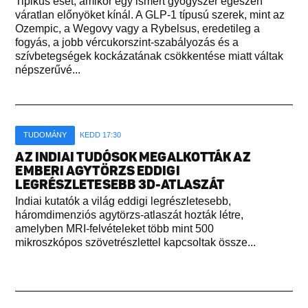
Tipikus eset, amikor egy ismert gyógyszer egészen
váratlan előnyöket kínál. A GLP-1 típusú szerek, mint az
Ozempic, a Wegovy vagy a Rybelsus, eredetileg a
fogyás, a jobb vércukorszint-szabályozás és a
szívbetegségek kockázatának csökkentése miatt váltak
népszerűvé...
TUDOMÁNY
KEDD 17:30
AZ INDIAI TUDÓSOK MEGALKOTTÁK AZ
EMBERI AGYTÖRZS EDDIGI
LEGRÉSZLETESEBB 3D-ATLASZÁT
Indiai kutatók a világ eddigi legrészletesebb,
háromdimenziós agytörzs-atlaszát hozták létre,
amelyben MRI-felvételeket több mint 500
mikroszkópos szövetrészlettel kapcsoltak össze...