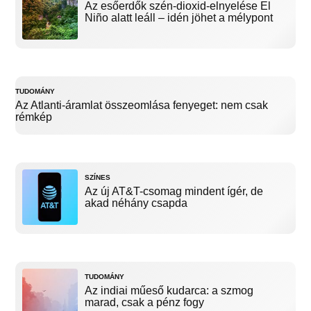
Az esőerdők szén-dioxid-elnyelése El
Niño alatt leáll – idén jöhet a mélypont
TUDOMÁNY
Az Atlanti-áramlat összeomlása fenyeget: nem csak
rémkép
SZÍNES
Az új AT&T-csomag mindent ígér, de
akad néhány csapda
TUDOMÁNY
Az indiai műeső kudarca: a szmog
marad, csak a pénz fogy