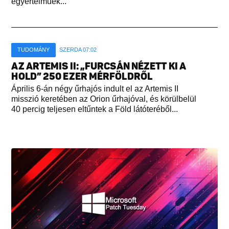
egyértelműek...
TUDOMÁNY
SZERDA 07:02
AZ ARTEMIS II: „FURCSÁN NÉZETT KI A
HOLD” 250 EZER MÉRFÖLDRŐL
Április 6-án négy űrhajós indult el az Artemis II
misszió keretében az Orion űrhajóval, és körülbelül
40 percig teljesen eltűntek a Föld látóteréből...