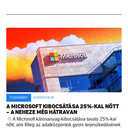
TUDOMÁNY
SZERDA 09:49
A MICROSOFT KIBOCSÁTÁSA 25%-KAL NŐTT
– A NEHEZE MÉG HÁTRAVAN
A Microsoft károsanyag-kibocsátása tavaly 25%-kal
nőtt, ami főleg az adatközpontok gyors terjeszkedésének