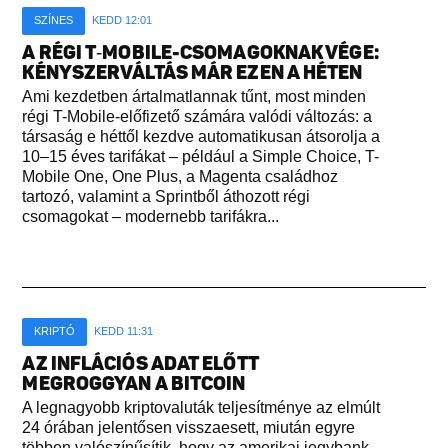
SZÍNES
KEDD 12:01
A RÉGI T‑MOBILE-CSOMAGOKNAK VÉGE:
KÉNYSZERVÁLTÁS MÁR EZEN A HÉTEN
Ami kezdetben ártalmatlannak tűnt, most minden
régi T-Mobile-előfizető számára valódi változás: a
társaság e héttől kezdve automatikusan átsorolja a
10–15 éves tarifákat – például a Simple Choice, T-
Mobile One, One Plus, a Magenta családhoz
tartozó, valamint a Sprintből áthozott régi
csomagokat – modernebb tarifákra...
KRIPTÓ
KEDD 11:31
AZ INFLÁCIÓS ADAT ELŐTT
MEGROGGYAN A BITCOIN
A legnagyobb kriptovaluták teljesítménye az elmúlt
24 órában jelentősen visszaesett, miután egyre
többen valószínűsítik, hogy az amerikai jegybank