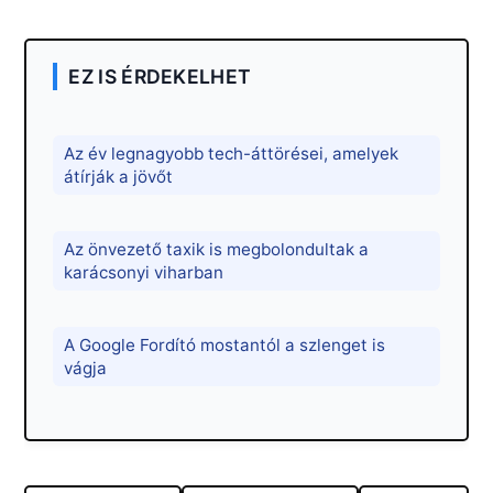
EZ IS ÉRDEKELHET
Az év legnagyobb tech-áttörései, amelyek
átírják a jövőt
Az önvezető taxik is megbolondultak a
karácsonyi viharban
A Google Fordító mostantól a szlenget is
vágja