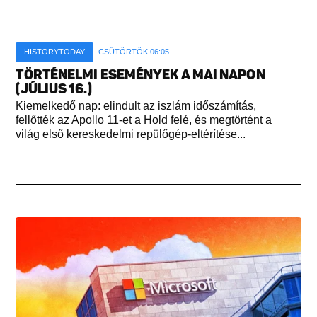
HISTORYTODAY
CSÜTÖRTÖK 06:05
TÖRTÉNELMI ESEMÉNYEK A MAI NAPON
(JÚLIUS 16.)
Kiemelkedő nap: elindult az iszlám időszámítás,
fellőtték az Apollo 11-et a Hold felé, és megtörtént a
világ első kereskedelmi repülőgép-eltérítése...