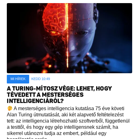
MI HÍREK
KEDD 10:49
A TURING-MÍTOSZ VÉGE: LEHET, HOGY
TÉVEDETT A MESTERSÉGES
INTELLIGENCIÁRÓL?
A mesterséges intelligencia kutatása 75 éve követi
Alan Turing útmutatását, aki két alapvető feltételezést
tett: az intelligencia létrehozható szoftverből, függetlenül
a testtől, és hogy egy gép intelligensnek számít, ha
sikerrel utánozni tudja az embert, például egy