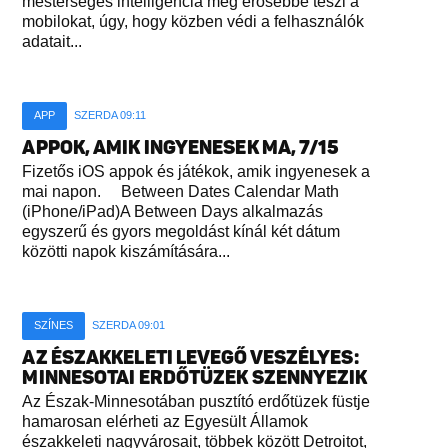
mesterséges intelligencia még erősebbé teszi a
mobilokat, úgy, hogy közben védi a felhasználók
adatait...
APP
SZERDA 09:11
APPOK, AMIK INGYENESEK MA, 7/15
Fizetős iOS appok és játékok, amik ingyenesek a
mai napon. Between Dates Calendar Math
(iPhone/iPad)A Between Days alkalmazás
egyszerű és gyors megoldást kínál két dátum
közötti napok kiszámítására...
SZÍNES
SZERDA 09:01
AZ ÉSZAKKELETI LEVEGŐ VESZÉLYES:
MINNESOTAI ERDŐTÜZEK SZENNYEZIK
Az Észak-Minnesotában pusztító erdőtüzek füstje
hamarosan elérheti az Egyesült Államok
északkeleti nagyvárosait, többek között Detroitot,