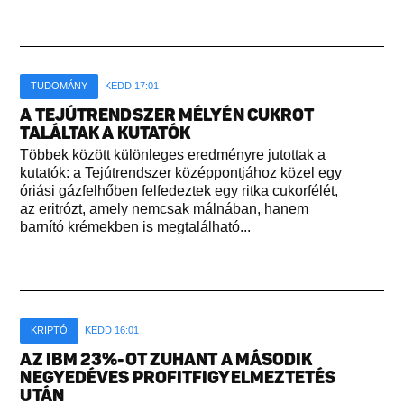
TUDOMÁNY
KEDD 17:01
A TEJÚTRENDSZER MÉLYÉN CUKROT
TALÁLTAK A KUTATÓK
Többek között különleges eredményre jutottak a
kutatók: a Tejútrendszer középpontjához közel egy
óriási gázfelhőben felfedeztek egy ritka cukorfélét,
az eritrózt, amely nemcsak málnában, hanem
barnító krémekben is megtalálható...
KRIPTÓ
KEDD 16:01
AZ IBM 23%-OT ZUHANT A MÁSODIK
NEGYEDÉVES PROFITFIGYELMEZTETÉS
UTÁN