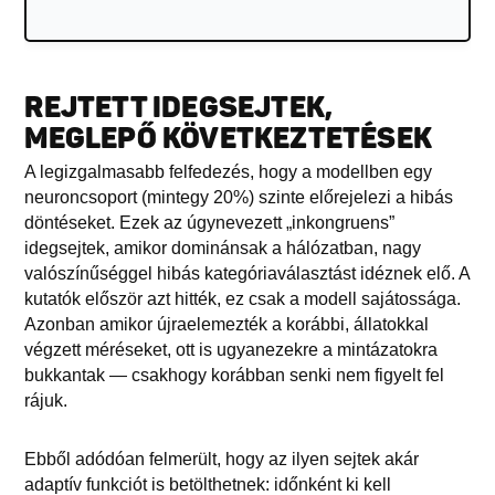
REJTETT IDEGSEJTEK,
MEGLEPŐ KÖVETKEZTETÉSEK
A legizgalmasabb felfedezés, hogy a modellben egy
neuroncsoport (mintegy 20%) szinte előrejelezi a hibás
döntéseket. Ezek az úgynevezett „inkongruens”
idegsejtek, amikor dominánsak a hálózatban, nagy
valószínűséggel hibás kategóriaválasztást idéznek elő. A
kutatók először azt hitték, ez csak a modell sajátossága.
Azonban amikor újraelemezték a korábbi, állatokkal
végzett méréseket, ott is ugyanezekre a mintázatokra
bukkantak — csakhogy korábban senki nem figyelt fel
rájuk.
Ebből adódóan felmerült, hogy az ilyen sejtek akár
adaptív funkciót is betölthetnek: időnként ki kell