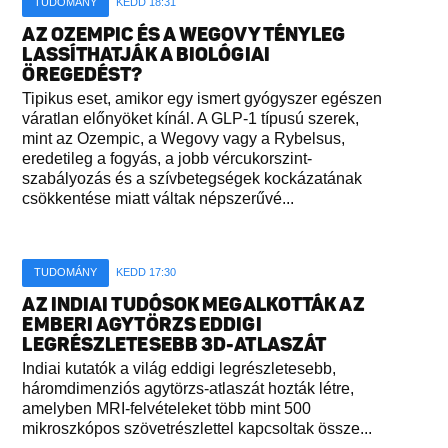
TUDOMÁNY
KEDD 18:31
AZ OZEMPIC ÉS A WEGOVY TÉNYLEG
LASSÍTHATJÁK A BIOLÓGIAI
ÖREGEDÉST?
Tipikus eset, amikor egy ismert gyógyszer egészen
váratlan előnyöket kínál. A GLP-1 típusú szerek,
mint az Ozempic, a Wegovy vagy a Rybelsus,
eredetileg a fogyás, a jobb vércukorszint-
szabályozás és a szívbetegségek kockázatának
csökkentése miatt váltak népszerűvé...
TUDOMÁNY
KEDD 17:30
AZ INDIAI TUDÓSOK MEGALKOTTÁK AZ
EMBERI AGYTÖRZS EDDIGI
LEGRÉSZLETESEBB 3D-ATLASZÁT
Indiai kutatók a világ eddigi legrészletesebb,
háromdimenziós agytörzs-atlaszát hozták létre,
amelyben MRI-felvételeket több mint 500
mikroszkópos szövetrészlettel kapcsoltak össze...