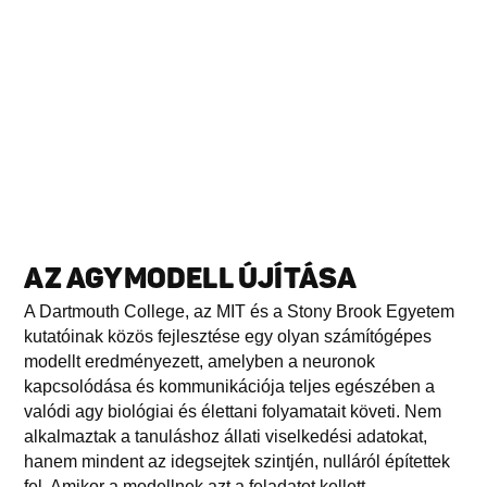
AZ AGYMODELL ÚJÍTÁSA
A Dartmouth College, az MIT és a Stony Brook Egyetem
kutatóinak közös fejlesztése egy olyan számítógépes
modellt eredményezett, amelyben a neuronok
kapcsolódása és kommunikációja teljes egészében a
valódi agy biológiai és élettani folyamatait követi. Nem
alkalmaztak a tanuláshoz állati viselkedési adatokat,
hanem mindent az idegsejtek szintjén, nulláról építettek
fel. Amikor a modellnek azt a feladatot kellett