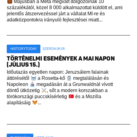
Májusban a Meta megvált dolgozóinak 10
százalékától, közel 8 000 alkalmazottat küldött el, ami
jelentős átszervezéssel járt a vállalat MI-re és
adatközpontokra irányuló fejlesztései miatt...
HISTORYTODAY
SZERDA 06:05
TÖRTÉNELMI ESEMÉNYEK A MAI NAPON
(JÚLIUS 15.)
Időutazás egyetlen napon: Jeruzsálem falainak
áttörésétől
a Rosetta-kő
megtalálásán és
Napoleon
megadásán át a Grunwaldnál vívott
döntő ütközetig
, sőt a modern korszakban a
törökországi puccskísérletig
és a Mozilla
alapításáig
...