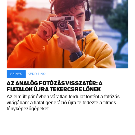
SZÍNES
KEDD 11:02
AZ ANALÓG FOTÓZÁS VISSZATÉR: A
FIATALOK ÚJRA TEKERCSRE LŐNEK
Az elmúlt pár évben váratlan fordulat történt a fotózás
világában: a fiatal generáció újra felfedezte a filmes
fényképezőgépeket...