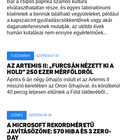
Bár a csípős paprika számos kultúra
elválaszthatatlan része, és egyes laboratóriumi
kísérletek a bennük található vegyületeket, például
a kapszaicint gyulladáscsökkentőnek vagy akár
daganatellenesnek mutatják, az utóbbi évek
humán kutatásai nem ennyire egyértelműek...
TUDOMÁNY
SZERDA 07:02
AZ ARTEMIS II: „FURCSÁN NÉZETT KI A
HOLD” 250 EZER MÉRFÖLDRŐL
Április 6-án négy űrhajós indult el az Artemis II
misszió keretében az Orion űrhajóval, és körülbelül
40 percig teljesen eltűntek a Föld látóteréből...
SZÍNES
SZERDA 06:38
A MICROSOFT REKORDMÉRETŰ
JAVÍTÁSÖZÖNE: 570 HIBA ÉS 3 ZERO-
DAY