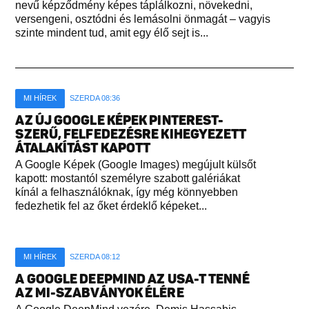
nevű képződmény képes táplálkozni, növekedni,
versengeni, osztódni és lemásolni önmagát – vagyis
szinte mindent tud, amit egy élő sejt is...
MI HÍREK
SZERDA 08:36
AZ ÚJ GOOGLE KÉPEK PINTEREST-
SZERŰ, FELFEDEZÉSRE KIHEGYEZETT
ÁTALAKÍTÁST KAPOTT
A Google Képek (Google Images) megújult külsőt
kapott: mostantól személyre szabott galériákat
kínál a felhasználóknak, így még könnyebben
fedezhetik fel az őket érdeklő képeket...
MI HÍREK
SZERDA 08:12
A GOOGLE DEEPMIND AZ USA-T TENNÉ
AZ MI-SZABVÁNYOK ÉLÉRE