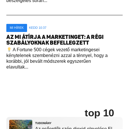
beszélgetés során...
MI HÍREK
KEDD 10:37
AZ MI ÁTÍRJA A MARKETINGET: A RÉGI
SZABÁLYOKNAK BEFELLEGZETT
A Fortune 500 cégek vezető marketingesei
kénytelenek szembenézni azzal a ténnyel, hogy a
korábbi, jól bevált módszerek egyszerűen
elavultak...
top 10
TUDOMÁNY
Az esőerdők szén-dioxid-elnyelése El