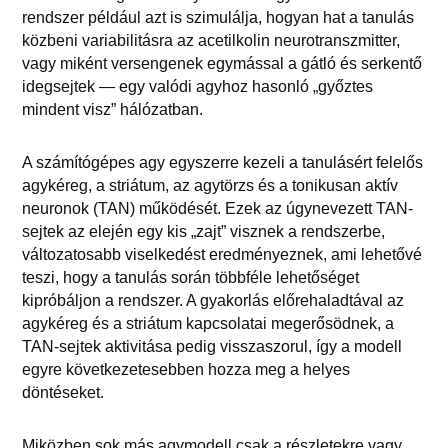
rendszer például azt is szimulálja, hogyan hat a tanulás
közbeni variabilitásra az acetilkolin neurotranszmitter,
vagy miként versengenek egymással a gátló és serkentő
idegsejtek — egy valódi agyhoz hasonló „győztes
mindent visz” hálózatban.
A számítógépes agy egyszerre kezeli a tanulásért felelős
agykéreg, a striátum, az agytörzs és a tonikusan aktív
neuronok (TAN) működését. Ezek az úgynevezett TAN-
sejtek az elején egy kis „zajt” visznek a rendszerbe,
változatosabb viselkedést eredményeznek, ami lehetővé
teszi, hogy a tanulás során többféle lehetőséget
kipróbáljon a rendszer. A gyakorlás előrehaladtával az
agykéreg és a striátum kapcsolatai megerősödnek, a
TAN-sejtek aktivitása pedig visszaszorul, így a modell
egyre következetesebben hozza meg a helyes
döntéseket.
Miközben sok más agymodell csak a részletekre vagy