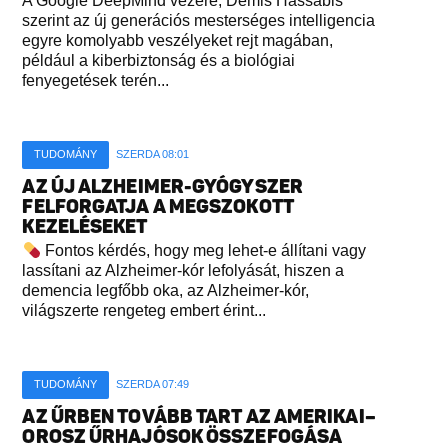
A Google DeepMind vezére, Demis Hassabis
szerint az új generációs mesterséges intelligencia
egyre komolyabb veszélyeket rejt magában,
például a kiberbiztonság és a biológiai
fenyegetések terén...
TUDOMÁNY
SZERDA 08:01
AZ ÚJ ALZHEIMER-GYÓGYSZER
FELFORGATJA A MEGSZOKOTT
KEZELÉSEKET
Fontos kérdés, hogy meg lehet-e állítani vagy
lassítani az Alzheimer-kór lefolyását, hiszen a
demencia legfőbb oka, az Alzheimer-kór,
világszerte rengeteg embert érint...
TUDOMÁNY
SZERDA 07:49
AZ ŰRBEN TOVÁBB TART AZ AMERIKAI–
OROSZ ŰRHAJÓSOK ÖSSZEFOGÁSA