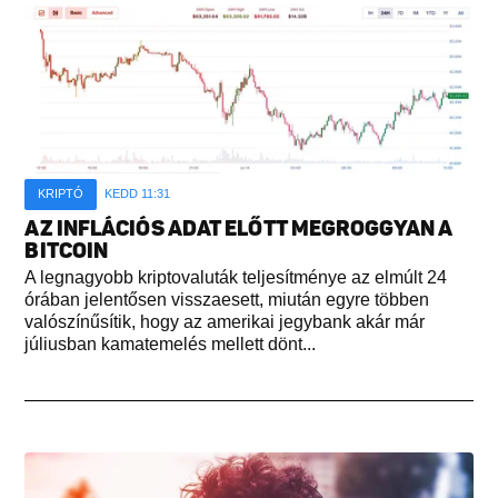
KRIPTÓ
KEDD 11:31
AZ INFLÁCIÓS ADAT ELŐTT MEGROGGYAN A
BITCOIN
A legnagyobb kriptovaluták teljesítménye az elmúlt 24
órában jelentősen visszaesett, miután egyre többen
valószínűsítik, hogy az amerikai jegybank akár már
júliusban kamatemelés mellett dönt...