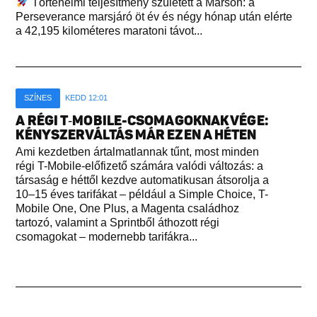
Történelmi teljesítmény született a Marson: a
Perseverance marsjáró öt év és négy hónap után elérte
a 42,195 kilométeres maratoni távot...
SZÍNES
KEDD 12:01
A RÉGI T‑MOBILE-CSOMAGOKNAK VÉGE:
KÉNYSZERVÁLTÁS MÁR EZEN A HÉTEN
Ami kezdetben ártalmatlannak tűnt, most minden
régi T-Mobile-előfizető számára valódi változás: a
társaság e héttől kezdve automatikusan átsorolja a
10–15 éves tarifákat – például a Simple Choice, T-
Mobile One, One Plus, a Magenta családhoz
tartozó, valamint a Sprintből áthozott régi
csomagokat – modernebb tarifákra...