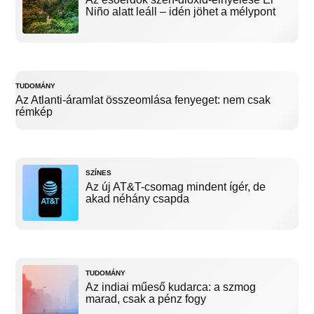
Niño alatt leáll – idén jöhet a mélypont
TUDOMÁNY
Az Atlanti-áramlat összeomlása fenyeget: nem csak
rémkép
SZÍNES
Az új AT&T-csomag mindent ígér, de
akad néhány csapda
TUDOMÁNY
Az indiai műeső kudarca: a szmog
marad, csak a pénz fogy