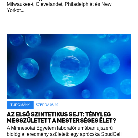
Milwaukee-t, Clevelandet, Philadelphiát és New
Yorkot...
TUDOMÁNY
SZERDA 08:49
AZ ELSŐ SZINTETIKUS SEJT: TÉNYLEG
MEGSZÜLETETT A MESTERSÉGES ÉLET?
A Minnesotai Egyetem laboratóriumában újszerű
biológiai eredmény született: egy aprócska SpudCell