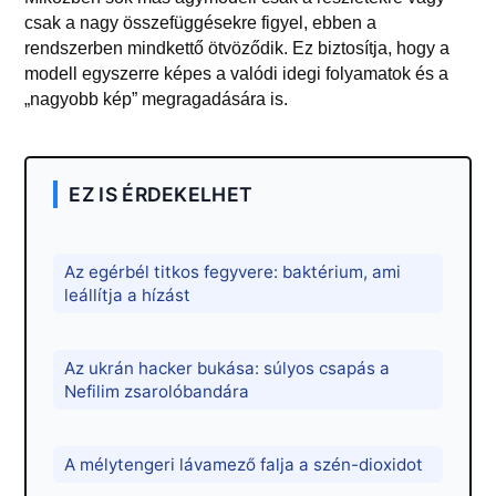
csak a nagy összefüggésekre figyel, ebben a
rendszerben mindkettő ötvöződik. Ez biztosítja, hogy a
modell egyszerre képes a valódi idegi folyamatok és a
„nagyobb kép” megragadására is.
EZ IS ÉRDEKELHET
Az egérbél titkos fegyvere: baktérium, ami
leállítja a hízást
Az ukrán hacker bukása: súlyos csapás a
Nefilim zsarolóbandára
A mélytengeri lávamező falja a szén-dioxidot