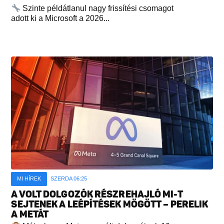
Szinte példátlanul nagy frissítési csomagot
adott ki a Microsoft a 2026...
MI HÍREK
SZERDA 06:25
A VOLT DOLGOZÓK RÉSZREHAJLÓ MI-T
SEJTENEK A LEÉPÍTÉSEK MÖGÖTT – PERELIK
A METÁT