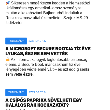
Sikeresen megérkezett kedden a Nemzetközi
Űrállomásra egy amerikai–orosz személyzet,
miután a kazahsztáni Bajkonurból indultak a
Roszkoszmosz által üzemeltetett Szojuz MS-29
fedélzetén...
TUDOMÁNY
SZERDA 07:37
A MICROSOFT SECURE BOOTJA TÍZ ÉVE
LYUKAS, ÉSZRE SEM VETTÉK
Az informatika egyik legfontosabb biztonsági
eleme, a Secure Boot, már csaknem tíz éve
lényegében védtelenné vált – és ezt eddig senki
sem vette észre...
TUDOMÁNY
SZERDA 07:24
A CSÍPŐS PAPRIKA NÖVELHETI EGY
HALÁLOS RÁK KOCKÁZATÁT?