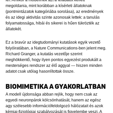
megoldania, mint korábban a kísérleti állatoknak
(pontmintázatok kategóriába sorolása), az eredmények
és az idegi aktivitás szinte azonosak lettek: a tanulás
folyamatossága, hibái és sikerei is hűen tükrözték az
állatokét.
Ez a bravúr az idegtudományi kutatások egyik vezető
folyóiratában, a Nature Communications-ben jelent meg.
Richard Granger, a kutatás vezetője szerint
meghökkentő, hogy ilyen pontos egyezést produkált a
mesterséges rendszer az élő aggyal — hiszen minden
adatot csak utólag hasonlítottak össze.
BIOMIMETIKA A GYAKORLATBAN
A modell újdonsága abban rejlik, hogy nem csak az
egyedi neuronpárok kölcsönhatását, hanem az egész
agy szélesebb információfeldolgozó hálózatait és azok
kémiai-fiziológiai szabályozását is figyelembe veszi. A