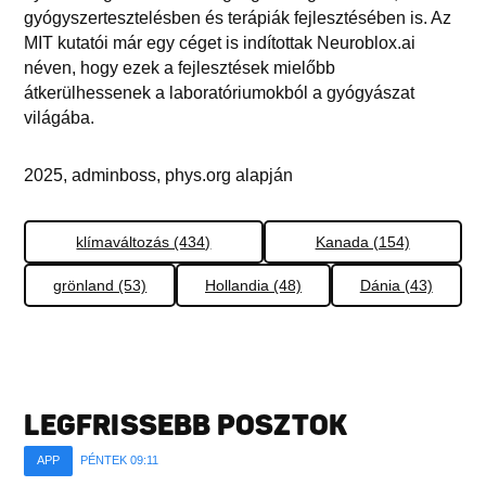
gyógyszertesztelésben és terápiák fejlesztésében is. Az
MIT kutatói már egy céget is indítottak Neuroblox.ai
néven, hogy ezek a fejlesztések mielőbb
átkerülhessenek a laboratóriumokból a gyógyászat
világába.
2025, adminboss, phys.org alapján
klímaváltozás (434)
Kanada (154)
grönland (53)
Hollandia (48)
Dánia (43)
LEGFRISSEBB POSZTOK
APP
PÉNTEK 09:11