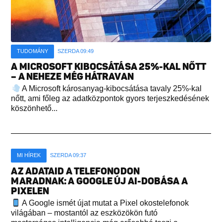
TUDOMÁNY
SZERDA 09:49
A MICROSOFT KIBOCSÁTÁSA 25%-KAL NŐTT
– A NEHEZE MÉG HÁTRAVAN
A Microsoft károsanyag-kibocsátása tavaly 25%-kal
nőtt, ami főleg az adatközpontok gyors terjeszkedésének
köszönhető...
MI HÍREK
SZERDA 09:37
AZ ADATAID A TELEFONODON
MARADNAK: A GOOGLE ÚJ AI-DOBÁSA A
PIXELEN
A Google ismét újat mutat a Pixel okostelefonok
világában – mostantól az eszközökön futó