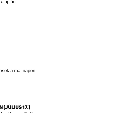
 alapján
esek a mai napon...
(JÚLIUS 17.)