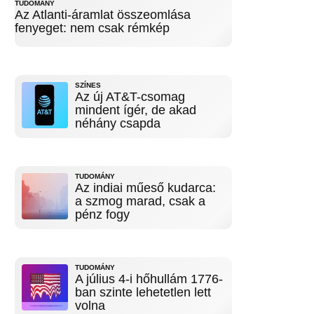
TUDOMÁNY
Az Atlanti-áramlat összeomlása
fenyeget: nem csak rémkép
SZÍNES
Az új AT&T-csomag
mindent ígér, de akad
néhány csapda
TUDOMÁNY
Az indiai műeső kudarca:
a szmog marad, csak a
pénz fogy
TUDOMÁNY
A július 4-i hőhullám 1776-
ban szinte lehetetlen lett
volna