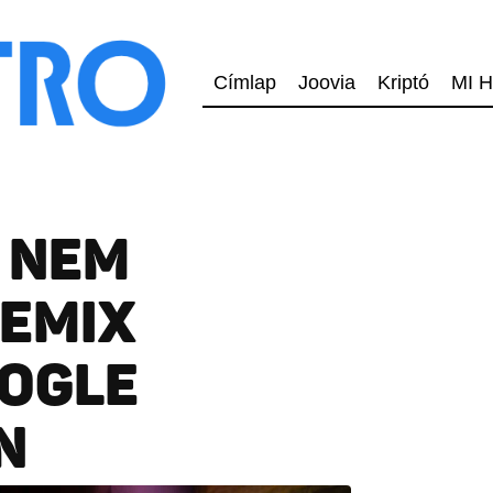
Címlap
Joovia
Kriptó
MI H
I NEM
REMIX
OOGLE
N