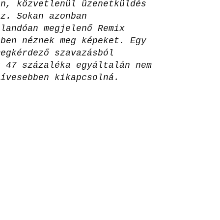
en, közvetlenül üzenetküldés
zz. Sokan azonban
llandóan megjelenő Remix
tben néznek meg képeket. Egy
megkérdező szavazásból
k 47 százaléka egyáltalán nem
zívesebben kikapcsolná.