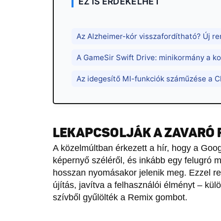
EZ IS ÉRDEKELHET
Az Alzheimer-kór visszafordítható? Új r
A GameSir Swift Drive: minikormány a kon
Az idegesítő MI-funkciók száműzése a 
LEKAPCSOLJÁK A ZAVARÓ 
A közelmúltban érkezett a hír, hogy a Goog
képernyő széléről, és inkább egy felugró 
hosszan nyomásakor jelenik meg. Ezzel re
újítás, javítva a felhasználói élményt – k
szívből gyűlölték a Remix gombot.