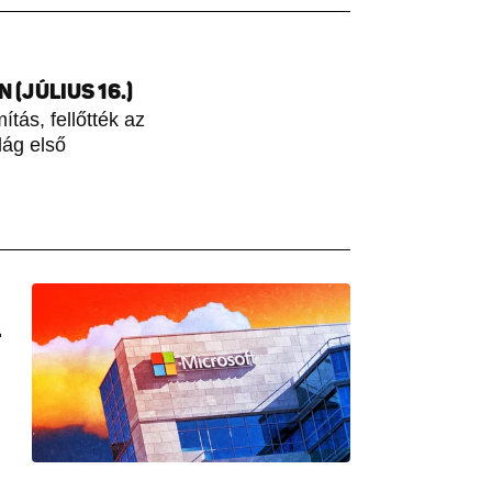
(JÚLIUS 16.)
tás, fellőtték az
lág első
L