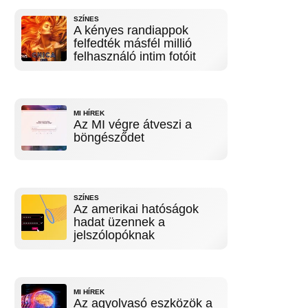
SZÍNES
A kényes randiappok
felfedték másfél millió
felhasználó intim fotóit
MI HÍREK
Az MI végre átveszi a
böngésződet
SZÍNES
Az amerikai hatóságok
hadat üzennek a
jelszólopóknak
MI HÍREK
Az agyolvasó eszközök a