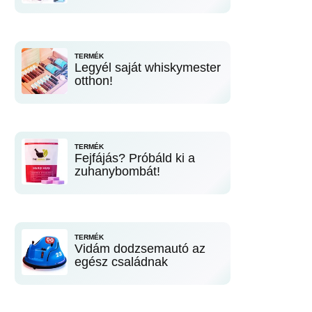
TERMÉK
Legyél saját whiskymester
otthon!
TERMÉK
Fejfájás? Próbáld ki a
zuhanybombát!
TERMÉK
Vidám dodzsemautó az
egész családnak