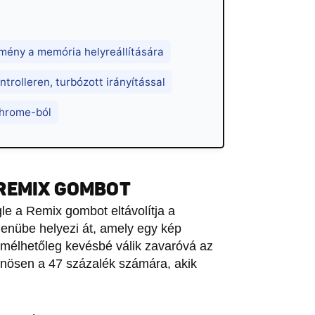
emény a memória helyreállítására
trolleren, turbózott irányítással
Chrome-ból
REMIX GOMBOT
le a Remix gombot eltávolítja a
menübe helyezi át, amely egy kép
mélhetőleg kevésbé válik zavaróvá az
ülönösen a 47 százalék számára, akik