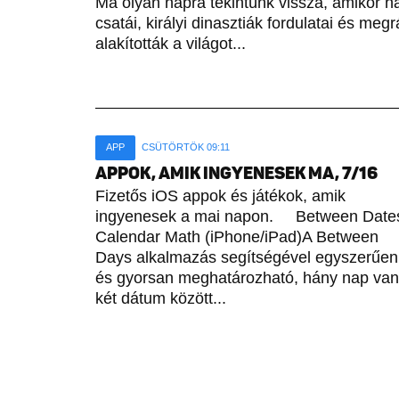
Ma olyan napra tekintünk vissza, amikor h
csatái, királyi dinasztiák fordulatai és meg
alakították a világot...
APP
CSÜTÖRTÖK 09:11
APPOK, AMIK INGYENESEK MA, 7/16
Fizetős iOS appok és játékok, amik
ingyenesek a mai napon. Between Date
Calendar Math (iPhone/iPad)A Between
Days alkalmazás segítségével egyszerűen
és gyorsan meghatározható, hány nap van
két dátum között...