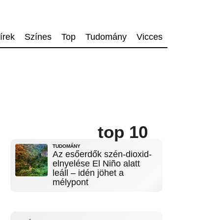
írek
Színes
Top
Tudomány
Vicces
top 10
TUDOMÁNY
Az esőerdők szén-dioxid-
elnyelése El Niño alatt
leáll – idén jöhet a
mélypont