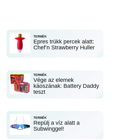
TERMÉK
Epres trükk percek alatt:
Chef’n Strawberry Huller
TERMÉK
Vége az elemek
káoszának: Battery Daddy
teszt
TERMÉK
Repülj a víz alatt a
Subwinggel!