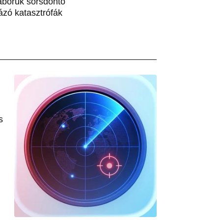
áborúk sorsdöntő
rázó katasztrófák
s