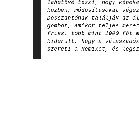
lehetővé teszi, hogy képek
közben, módosításokat vége
bosszantónak találják az á
gombot, amikor teljes mére
friss, több mint 1000 főt 
kiderült, hogy a válaszadó
szereti a Remixet, és legs