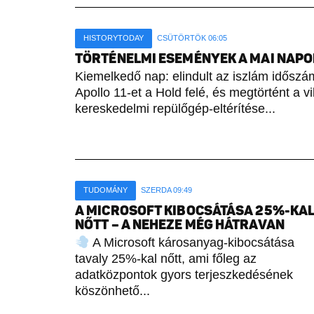
HISTORYTODAY
CSÜTÖRTÖK 06:05
TÖRTÉNELMI ESEMÉNYEK A MAI NAPON 
Kiemelkedő nap: elindult az iszlám időszámí
Apollo 11-et a Hold felé, és megtörtént a vi
kereskedelmi repülőgép-eltérítése...
TUDOMÁNY
SZERDA 09:49
A MICROSOFT KIBOCSÁTÁSA 25%-KA
NŐTT – A NEHEZE MÉG HÁTRAVAN
A Microsoft károsanyag-kibocsátása
tavaly 25%-kal nőtt, ami főleg az
adatközpontok gyors terjeszkedésének
köszönhető...