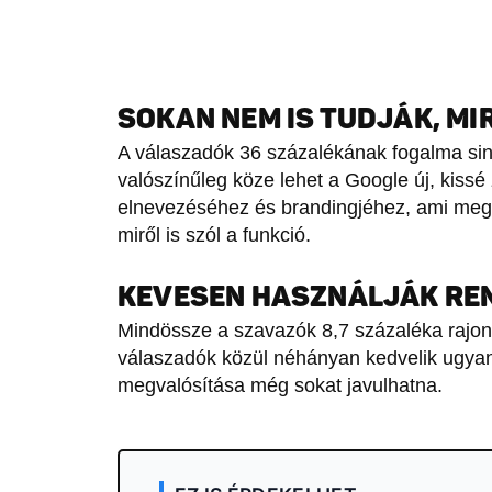
SOKAN NEM IS TUDJÁK, MI
A válaszadók 36 százalékának fogalma sin
valószínűleg köze lehet a Google új, kiss
elnevezéséhez és brandingjéhez, ami meg
miről is szól a funkció.
KEVESEN HASZNÁLJÁK RE
Mindössze a szavazók 8,7 százaléka rajong
válaszadók közül néhányan kedvelik ugyan a
megvalósítása még sokat javulhatna.