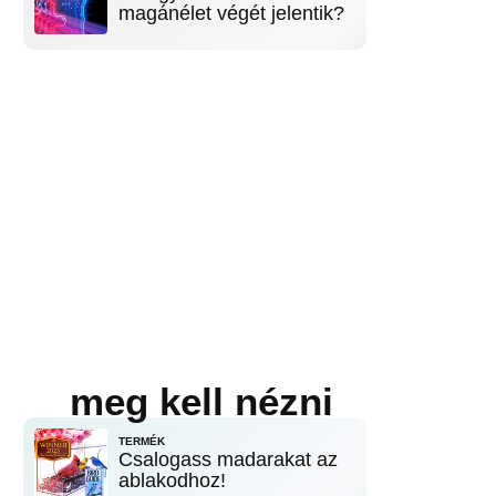
magánélet végét jelentik?
meg kell nézni
TERMÉK
Csalogass madarakat az
ablakodhoz!