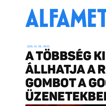
2026. 01. 08., 08:01
A TÖBBSÉG K
ÁLLHATJA A 
GOMBOT A G
ÜZENETEKBE