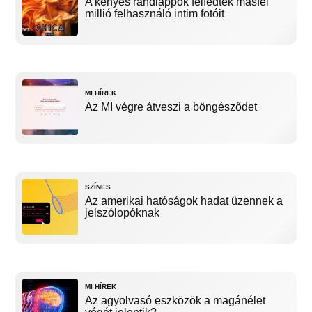
A kényes randiappok felfedték másfél
millió felhasználó intim fotóit
MI HÍREK
Az MI végre átveszi a böngésződet
SZÍNES
Az amerikai hatóságok hadat üzennek a
jelszólopóknak
MI HÍREK
Az agyolvasó eszközök a magánélet