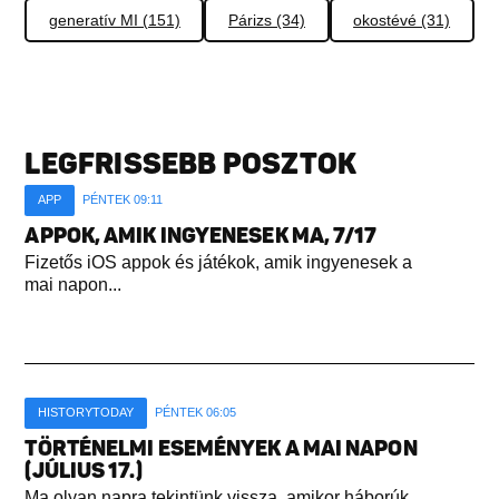
generatív MI (151)
Párizs (34)
okostévé (31)
LEGFRISSEBB POSZTOK
APP
PÉNTEK 09:11
APPOK, AMIK INGYENESEK MA, 7/17
Fizetős iOS appok és játékok, amik ingyenesek a
mai napon...
HISTORYTODAY
PÉNTEK 06:05
TÖRTÉNELMI ESEMÉNYEK A MAI NAPON
(JÚLIUS 17.)
Ma olyan napra tekintünk vissza, amikor háborúk