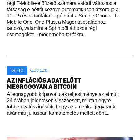
régi T-Mobile-előfizető számára valódi változás: a
társaság e héttől kezdve automatikusan átsorolja a
10–15 éves tarifákat – például a Simple Choice, T-
Mobile One, One Plus, a Magenta családhoz
tartozó, valamint a Sprintből áthozott régi
csomagokat – modernebb tarifákra...
KRIPTÓ
KEDD 11:31
AZ INFLÁCIÓS ADAT ELŐTT
MEGROGGYAN A BITCOIN
A legnagyobb kriptovaluták teljesítménye az elmúlt
24 órában jelentősen visszaesett, miután egyre
többen valószínűsítik, hogy az amerikai jegybank
akár már júliusban kamatemelés mellett dönt...