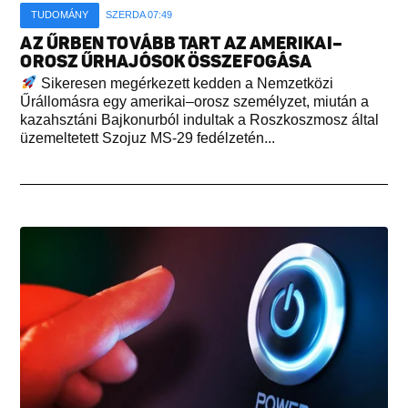
TUDOMÁNY
SZERDA 07:49
AZ ŰRBEN TOVÁBB TART AZ AMERIKAI–
OROSZ ŰRHAJÓSOK ÖSSZEFOGÁSA
Sikeresen megérkezett kedden a Nemzetközi
Űrállomásra egy amerikai–orosz személyzet, miután a
kazahsztáni Bajkonurból indultak a Roszkoszmosz által
üzemeltetett Szojuz MS-29 fedélzetén...