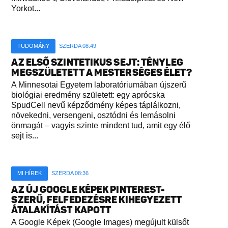
Yorkot...
TUDOMÁNY
SZERDA 08:49
AZ ELSŐ SZINTETIKUS SEJT: TÉNYLEG
MEGSZÜLETETT A MESTERSÉGES ÉLET?
A Minnesotai Egyetem laboratóriumában újszerű
biológiai eredmény született: egy aprócska
SpudCell nevű képződmény képes táplálkozni,
növekedni, versengeni, osztódni és lemásolni
önmagát – vagyis szinte mindent tud, amit egy élő
sejt is...
MI HÍREK
SZERDA 08:36
AZ ÚJ GOOGLE KÉPEK PINTEREST-
SZERŰ, FELFEDEZÉSRE KIHEGYEZETT
ÁTALAKÍTÁST KAPOTT
A Google Képek (Google Images) megújult külsőt