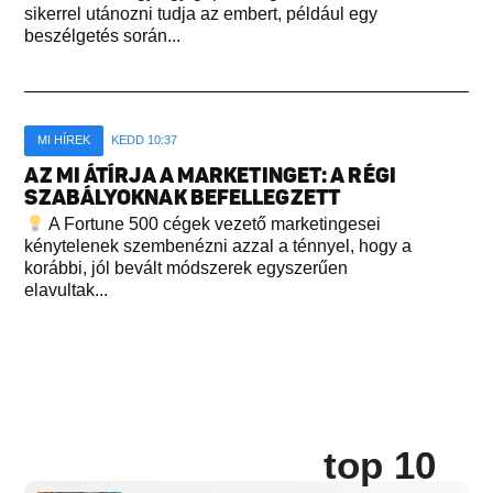
sikerrel utánozni tudja az embert, például egy
beszélgetés során...
MI HÍREK
KEDD 10:37
AZ MI ÁTÍRJA A MARKETINGET: A RÉGI
SZABÁLYOKNAK BEFELLEGZETT
A Fortune 500 cégek vezető marketingesei
kénytelenek szembenézni azzal a ténnyel, hogy a
korábbi, jól bevált módszerek egyszerűen
elavultak...
top 10