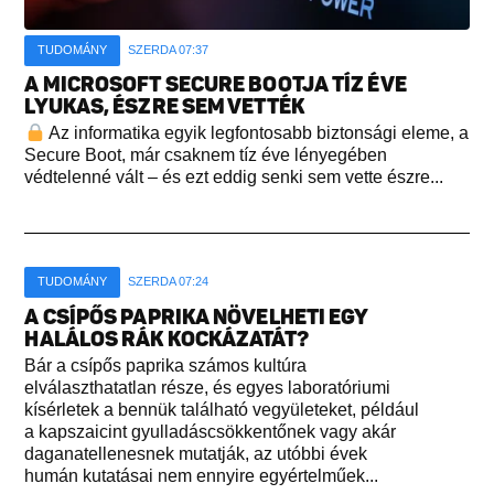
TUDOMÁNY
SZERDA 07:37
A MICROSOFT SECURE BOOTJA TÍZ ÉVE
LYUKAS, ÉSZRE SEM VETTÉK
Az informatika egyik legfontosabb biztonsági eleme, a
Secure Boot, már csaknem tíz éve lényegében
védtelenné vált – és ezt eddig senki sem vette észre...
TUDOMÁNY
SZERDA 07:24
A CSÍPŐS PAPRIKA NÖVELHETI EGY
HALÁLOS RÁK KOCKÁZATÁT?
Bár a csípős paprika számos kultúra
elválaszthatatlan része, és egyes laboratóriumi
kísérletek a bennük található vegyületeket, például
a kapszaicint gyulladáscsökkentőnek vagy akár
daganatellenesnek mutatják, az utóbbi évek
humán kutatásai nem ennyire egyértelműek...