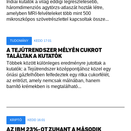
Indiai kutatók a világ eddigi legrészletesebb,
háromdimenziós agytörzs-atlaszát hozták létre,
amelyben MRI-felvételeket több mint 500
mikroszkópos szövetrészlettel kapcsoltak össze...
TUDOMÁNY
KEDD 17:01
A TEJÚTRENDSZER MÉLYÉN CUKROT
TALÁLTAK A KUTATÓK
Többek között különleges eredményre jutottak a
kutatók: a Tejútrendszer középpontjához közel egy
óriási gázfelhőben felfedeztek egy ritka cukorfélét,
az eritrózt, amely nemcsak málnában, hanem
barnító krémekben is megtalálható...
KRIPTÓ
KEDD 16:01
AZ IBM 23%-OT ZUHANT A MÁSODIK