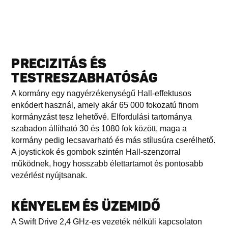
PRECIZITÁS ÉS
TESTRESZABHATÓSÁG
A kormány egy nagyérzékenységű Hall-effektusos
enkódert használ, amely akár 65 000 fokozatú finom
kormányzást tesz lehetővé. Elfordulási tartománya
szabadon állítható 30 és 1080 fok között, maga a
kormány pedig lecsavarható és más stílusúra cserélhető.
A joystickok és gombok szintén Hall-szenzorral
működnek, hogy hosszabb élettartamot és pontosabb
vezérlést nyújtsanak.
KÉNYELEM ÉS ÜZEMIDŐ
A Swift Drive 2,4 GHz-es vezeték nélküli kapcsolaton