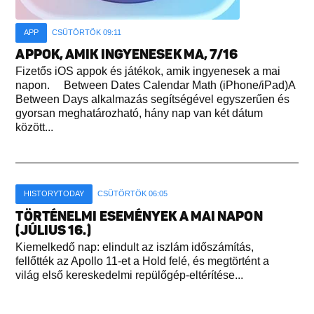
APP
CSÜTÖRTÖK 09:11
APPOK, AMIK INGYENESEK MA, 7/16
Fizetős iOS appok és játékok, amik ingyenesek a mai
napon. Between Dates Calendar Math (iPhone/iPad)A
Between Days alkalmazás segítségével egyszerűen és
gyorsan meghatározható, hány nap van két dátum
között...
HISTORYTODAY
CSÜTÖRTÖK 06:05
TÖRTÉNELMI ESEMÉNYEK A MAI NAPON
(JÚLIUS 16.)
Kiemelkedő nap: elindult az iszlám időszámítás,
fellőtték az Apollo 11-et a Hold felé, és megtörtént a
világ első kereskedelmi repülőgép-eltérítése...