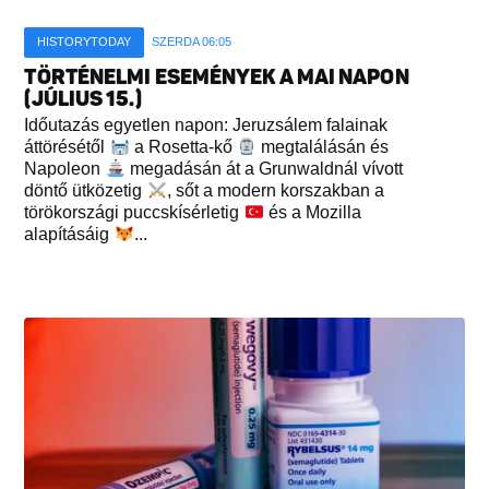
HISTORYTODAY
SZERDA 06:05
TÖRTÉNELMI ESEMÉNYEK A MAI NAPON
(JÚLIUS 15.)
Időutazás egyetlen napon: Jeruzsálem falainak
áttörésétől
a Rosetta-kő
megtalálásán és
Napoleon
megadásán át a Grunwaldnál vívott
döntő ütközetig
, sőt a modern korszakban a
törökországi puccskísérletig
és a Mozilla
alapításáig
...