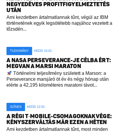
NEGYEDÉVES PROFITFIGYELMEZTETÉS
UTÁN
Ami kezdetben ártalmatlannak tűnt, végül az IBM
történetének egyik legsötétebb napjához vezetett a
tőzsdén...
TUDOMÁNY
KEDD 15:01
A NASA PERSEVERANCE-JE CÉLBA ÉRT:
MEGVAN A MARSI MARATON
Történelmi teljesítmény született a Marson: a
Perseverance marsjáró öt év és négy hónap után
elérte a 42,195 kilométeres maratoni távot...
SZÍNES
KEDD 12:01
A RÉGI T‑MOBILE-CSOMAGOKNAK VÉGE:
KÉNYSZERVÁLTÁS MÁR EZEN A HÉTEN
Ami kezdetben ártalmatlannak tűnt, most minden