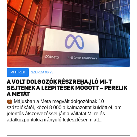
MI HÍREK
SZERDA 06:25
A VOLT DOLGOZÓK RÉSZREHAJLÓ MI-T
SEJTENEK A LEÉPÍTÉSEK MÖGÖTT – PERELIK
A METÁT
Májusban a Meta megvált dolgozóinak 10
százalékától, közel 8 000 alkalmazottat küldött el, ami
jelentős átszervezéssel járt a vállalat MI-re és
adatközpontokra irányuló fejlesztései miatt...