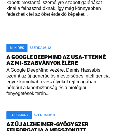
kapott: mostantól személyre szabott galériákat
kínál a felhasználóknak, így még könnyebben
fedezhetik fel az őket érdeklő képeket...
MI HÍREK
SZERDA 08:12
A GOOGLE DEEPMIND AZ USA-T TENNÉ
AZ MI-SZABVÁNYOK ÉLÉRE
A Google DeepMind vezére, Demis Hassabis
szerint az új generációs mesterséges intelligencia
egyre komolyabb veszélyeket rejt magában,
például a kiberbiztonság és a biológiai
fenyegetések terén...
TUDOMÁNY
SZERDA 08:01
AZ ÚJ ALZHEIMER-GYÓGYSZER
FELFORGATJA A MEGSZOKOTT