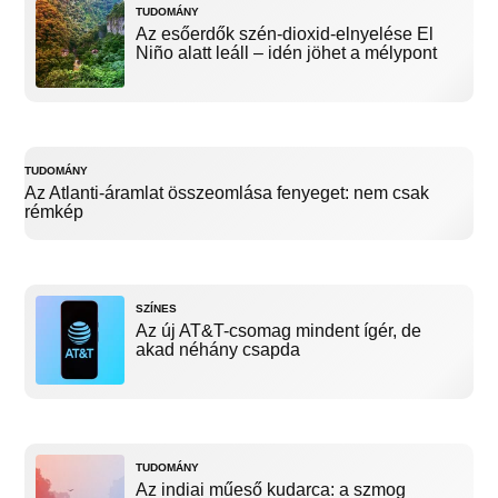
TUDOMÁNY
Az esőerdők szén-dioxid-elnyelése El
Niño alatt leáll – idén jöhet a mélypont
TUDOMÁNY
Az Atlanti-áramlat összeomlása fenyeget: nem csak
rémkép
SZÍNES
Az új AT&T-csomag mindent ígér, de
akad néhány csapda
TUDOMÁNY
Az indiai műeső kudarca: a szmog