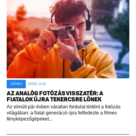
SZÍNES
KEDD 11:02
AZ ANALÓG FOTÓZÁS VISSZATÉR: A
FIATALOK ÚJRA TEKERCSRE LŐNEK
Az elmúlt pár évben váratlan fordulat történt a fotózás
világában: a fiatal generáció újra felfedezte a filmes
fényképezőgépeket...