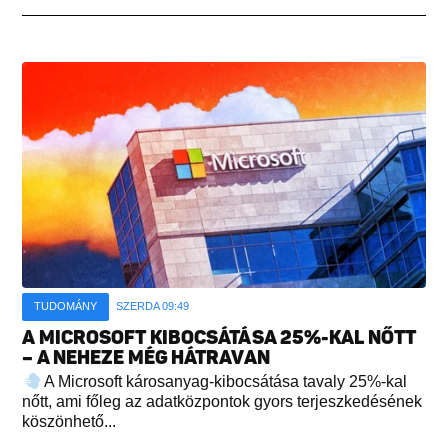
TUDOMÁNY
SZERDA 09:49
A MICROSOFT KIBOCSÁTÁSA 25%-KAL NŐTT
– A NEHEZE MÉG HÁTRAVAN
A Microsoft károsanyag-kibocsátása tavaly 25%-kal
nőtt, ami főleg az adatközpontok gyors terjeszkedésének
köszönhető...