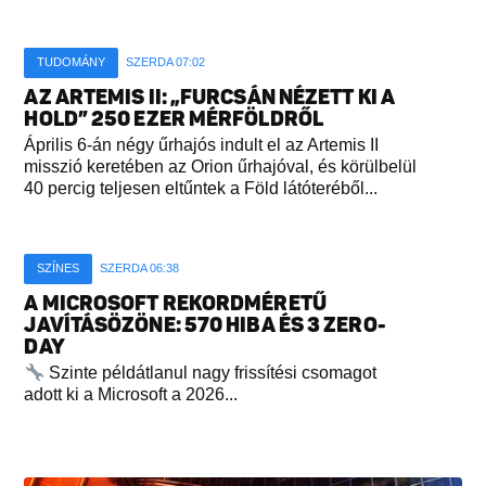
TUDOMÁNY
SZERDA 07:02
AZ ARTEMIS II: „FURCSÁN NÉZETT KI A
HOLD” 250 EZER MÉRFÖLDRŐL
Április 6-án négy űrhajós indult el az Artemis II
misszió keretében az Orion űrhajóval, és körülbelül
40 percig teljesen eltűntek a Föld látóteréből...
SZÍNES
SZERDA 06:38
A MICROSOFT REKORDMÉRETŰ
JAVÍTÁSÖZÖNE: 570 HIBA ÉS 3 ZERO-
DAY
Szinte példátlanul nagy frissítési csomagot
adott ki a Microsoft a 2026...