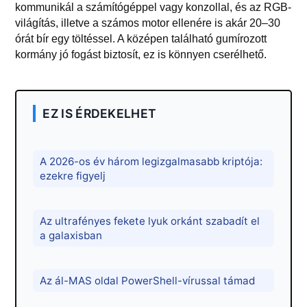
kommunikál a számítógéppel vagy konzollal, és az RGB-
világítás, illetve a számos motor ellenére is akár 20–30
órát bír egy töltéssel. A középen található gumírozott
kormány jó fogást biztosít, ez is könnyen cserélhető.
EZ IS ÉRDEKELHET
A 2026-os év három legizgalmasabb kriptója:
ezekre figyelj
Az ultrafényes fekete lyuk orkánt szabadít el
a galaxisban
Az ál-MAS oldal PowerShell-vírussal támad