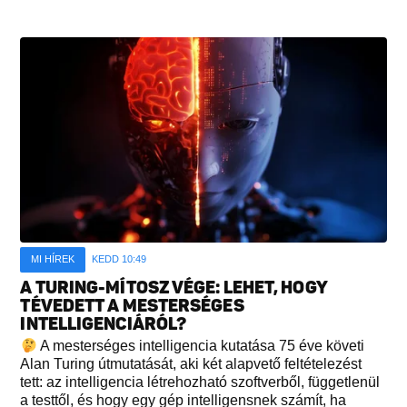
MI HÍREK
KEDD 10:49
A TURING-MÍTOSZ VÉGE: LEHET, HOGY
TÉVEDETT A MESTERSÉGES
INTELLIGENCIÁRÓL?
A mesterséges intelligencia kutatása 75 éve követi
Alan Turing útmutatását, aki két alapvető feltételezést
tett: az intelligencia létrehozható szoftverből, függetlenül
a testtől, és hogy egy gép intelligensnek számít, ha