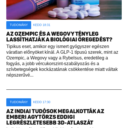
TUDOMÁNY
KEDD 18:31
AZ OZEMPIC ÉS A WEGOVY TÉNYLEG
LASSÍTHATJÁK A BIOLÓGIAI ÖREGEDÉST?
Tipikus eset, amikor egy ismert gyógyszer egészen
váratlan előnyöket kínál. A GLP-1 típusú szerek, mint az
Ozempic, a Wegovy vagy a Rybelsus, eredetileg a
fogyás, a jobb vércukorszint-szabályozás és a
szívbetegségek kockázatának csökkentése miatt váltak
népszerűvé...
TUDOMÁNY
KEDD 17:30
AZ INDIAI TUDÓSOK MEGALKOTTÁK AZ
EMBERI AGYTÖRZS EDDIGI
LEGRÉSZLETESEBB 3D-ATLASZÁT