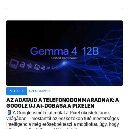
MI HÍREK
SZERDA 09:37
AZ ADATAID A TELEFONODON MARADNAK: A
GOOGLE ÚJ AI-DOBÁSA A PIXELEN
A Google ismét újat mutat a Pixel okostelefonok
világában – mostantól az eszközökön futó mesterséges
intelligencia még erősebbé teszi a mobilokat, úgy, hogy