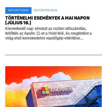
HISTORYTODAY
CSÜTÖRTÖK 06:05
TÖRTÉNELMI ESEMÉNYEK A MAI NAPON
(JÚLIUS 16.)
Kiemelkedő nap: elindult az iszlám időszámítás,
fellőtték az Apollo 11-et a Hold felé, és megtörtént a
világ első kereskedelmi repülőgép-eltérítése...