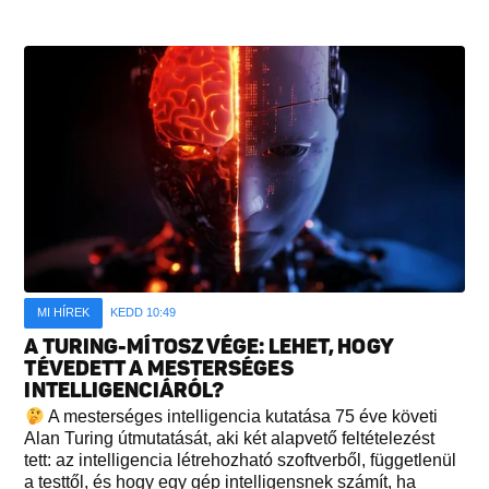
MI HÍREK
KEDD 10:49
A TURING-MÍTOSZ VÉGE: LEHET, HOGY
TÉVEDETT A MESTERSÉGES
INTELLIGENCIÁRÓL?
A mesterséges intelligencia kutatása 75 éve követi
Alan Turing útmutatását, aki két alapvető feltételezést
tett: az intelligencia létrehozható szoftverből, függetlenül
a testtől, és hogy egy gép intelligensnek számít, ha