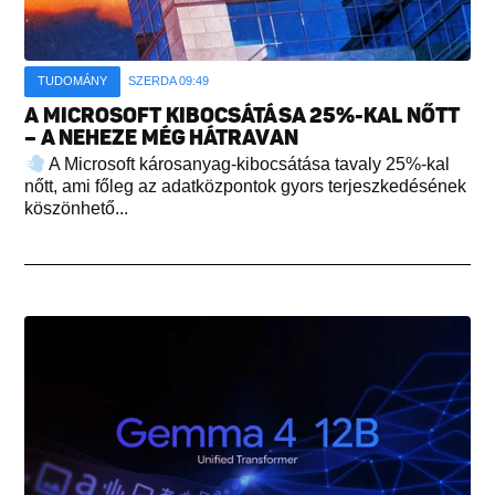
TUDOMÁNY
SZERDA 09:49
A MICROSOFT KIBOCSÁTÁSA 25%-KAL NŐTT
– A NEHEZE MÉG HÁTRAVAN
A Microsoft károsanyag-kibocsátása tavaly 25%-kal
nőtt, ami főleg az adatközpontok gyors terjeszkedésének
köszönhető...