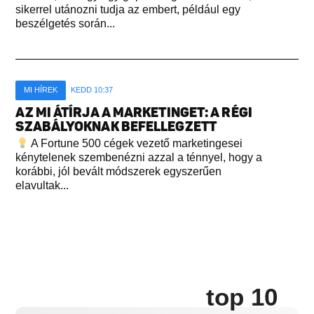
sikerrel utánozni tudja az embert, például egy
beszélgetés során...
MI HÍREK
KEDD 10:37
AZ MI ÁTÍRJA A MARKETINGET: A RÉGI
SZABÁLYOKNAK BEFELLEGZETT
A Fortune 500 cégek vezető marketingesei
kénytelenek szembenézni azzal a ténnyel, hogy a
korábbi, jól bevált módszerek egyszerűen
elavultak...
top 10