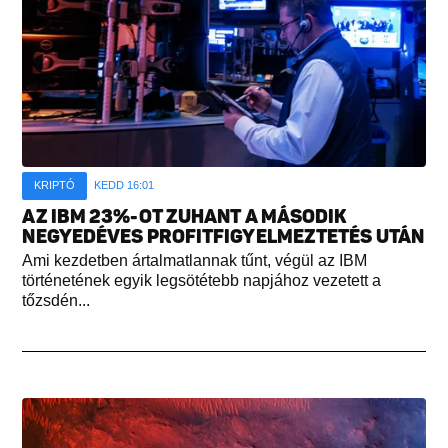
KRIPTÓ
KEDD 16:01
AZ IBM 23%-OT ZUHANT A MÁSODIK
NEGYEDÉVES PROFITFIGYELMEZTETÉS UTÁN
Ami kezdetben ártalmatlannak tűnt, végül az IBM
történetének egyik legsötétebb napjához vezetett a
tőzsdén...