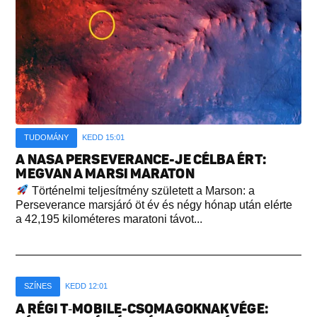
TUDOMÁNY
KEDD 15:01
A NASA PERSEVERANCE-JE CÉLBA ÉRT:
MEGVAN A MARSI MARATON
Történelmi teljesítmény született a Marson: a
Perseverance marsjáró öt év és négy hónap után elérte
a 42,195 kilométeres maratoni távot...
SZÍNES
KEDD 12:01
A RÉGI T‑MOBILE-CSOMAGOKNAK VÉGE: