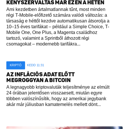
KÉNYSZERVÁLTÁS MÁR EZEN A HÉTEN
Ami kezdetben ártalmatlannak tűnt, most minden
régi T-Mobile-előfizető számára valódi változás: a
társaság e héttől kezdve automatikusan átsorolja a
10–15 éves tarifákat – például a Simple Choice, T-
Mobile One, One Plus, a Magenta családhoz
tartozó, valamint a Sprintből áthozott régi
csomagokat – modernebb tarifákra...
KRIPTÓ
KEDD 11:31
AZ INFLÁCIÓS ADAT ELŐTT
MEGROGGYAN A BITCOIN
A legnagyobb kriptovaluták teljesítménye az elmúlt
24 órában jelentősen visszaesett, miután egyre
többen valószínűsítik, hogy az amerikai jegybank
akár már júliusban kamatemelés mellett dönt...