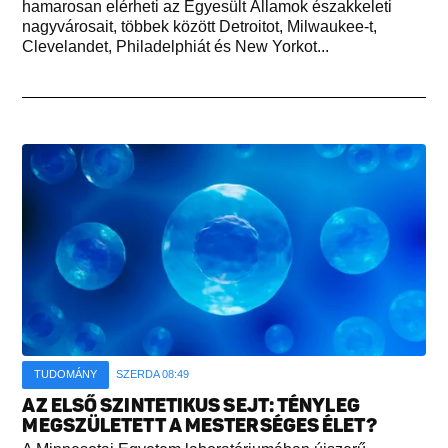
hamarosan elérheti az Egyesült Államok északkeleti
nagyvárosait, többek között Detroitot, Milwaukee-t,
Clevelandet, Philadelphiát és New Yorkot...
TUDOMÁNY
SZERDA 08:49
AZ ELSŐ SZINTETIKUS SEJT: TÉNYLEG
MEGSZÜLETETT A MESTERSÉGES ÉLET?