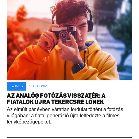
SZÍNES
KEDD 11:02
AZ ANALÓG FOTÓZÁS VISSZATÉR: A
FIATALOK ÚJRA TEKERCSRE LŐNEK
Az elmúlt pár évben váratlan fordulat történt a fotózás
világában: a fiatal generáció újra felfedezte a filmes
fényképezőgépeket...