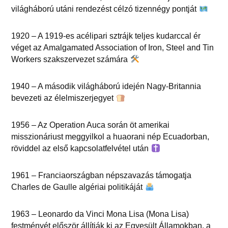
világháború utáni rendezést célzó tizennégy pontját
1920 – A 1919-es acélipari sztrájk teljes kudarccal ér
véget az Amalgamated Association of Iron, Steel and Tin
Workers szakszervezet számára
1940 – A második világháború idején Nagy-Britannia
bevezeti az élelmiszerjegyet
1956 – Az Operation Auca során öt amerikai
misszionáriust meggyilkol a huaorani nép Ecuadorban,
röviddel az első kapcsolatfelvétel után
1961 – Franciaországban népszavazás támogatja
Charles de Gaulle algériai politikáját
1963 – Leonardo da Vinci Mona Lisa (Mona Lisa)
festményét először állítják ki az Egyesült Államokban, a