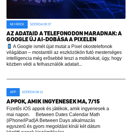
MI HÍREK
SZERDA 09:37
AZ ADATAID A TELEFONODON MARADNAK: A
GOOGLE ÚJ AI-DOBÁSA A PIXELEN
A Google ismét újat mutat a Pixel okostelefonok
világában – mostantól az eszközökön futó mesterséges
intelligencia még erősebbé teszi a mobilokat, úgy, hogy
közben védi a felhasználók adatait...
APP
SZERDA 09:11
APPOK, AMIK INGYENESEK MA, 7/15
Fizetős iOS appok és játékok, amik ingyenesek a
mai napon. Between Dates Calendar Math
(iPhone/iPad)A Between Days alkalmazás
egyszerű és gyors megoldást kínál két dátum