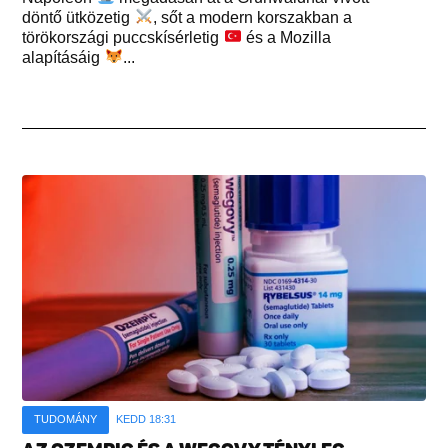
döntő ütközetig
, sőt a modern korszakban a
törökországi puccskísérletig
és a Mozilla
alapításáig
...
TUDOMÁNY
KEDD 18:31