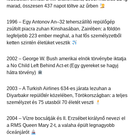
marad, összesen 437 napot töltve az űrben
1996 – Egy Antonov An–32 teherszállító repülőgép
zsúfolt piacra zuhan Kinshasában, Zairében: a földön
legfeljebb 223 ember meghal, a hat fős személyzetből
ketten szintén életüket vesztik
2002 – George W. Bush amerikai elnök törvénybe iktatja
a No Child Left Behind Act-et (Egy gyereket se hagyj
hátra törvény)
2003 – A Turkish Airlines 634-es járata lezuhan a
Diyarbakır repülőtér közelében, Törökországban: a teljes
személyzet és 75 utasból 70 életét veszti
2004 – Vízre bocsátják és II. Erzsébet királynő nevezi el
a RMS Queen Mary 2-t, a valaha épült legnagyobb
óceánjárót