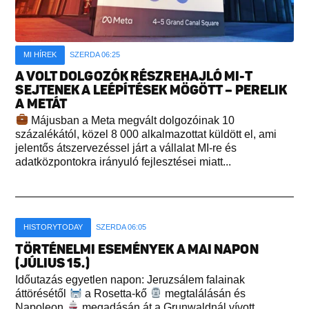
MI HÍREK
SZERDA 06:25
A VOLT DOLGOZÓK RÉSZREHAJLÓ MI-T
SEJTENEK A LEÉPÍTÉSEK MÖGÖTT – PERELIK
A METÁT
Májusban a Meta megvált dolgozóinak 10
százalékától, közel 8 000 alkalmazottat küldött el, ami
jelentős átszervezéssel járt a vállalat MI-re és
adatközpontokra irányuló fejlesztései miatt...
HISTORYTODAY
SZERDA 06:05
TÖRTÉNELMI ESEMÉNYEK A MAI NAPON
(JÚLIUS 15.)
Időutazás egyetlen napon: Jeruzsálem falainak
áttörésétől
a Rosetta-kő
megtalálásán és
Napoleon
megadásán át a Grunwaldnál vívott