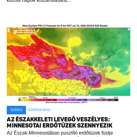
közötti napok kiszámítására...
SZÍNES
SZERDA 09:01
AZ ÉSZAKKELETI LEVEGŐ VESZÉLYES:
MINNESOTAI ERDŐTÜZEK SZENNYEZIK
Az Észak-Minnesotában pusztító erdőtüzek füstje