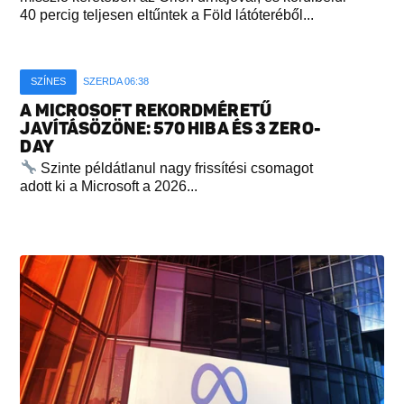
40 percig teljesen eltűntek a Föld látóteréből...
SZÍNES
SZERDA 06:38
A MICROSOFT REKORDMÉRETŰ
JAVÍTÁSÖZÖNE: 570 HIBA ÉS 3 ZERO-
DAY
Szinte példátlanul nagy frissítési csomagot
adott ki a Microsoft a 2026...