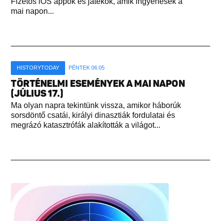
Fizetős iOS appok és játékok, amik ingyenesek a
mai napon...
HISTORYTODAY
PÉNTEK 06:05
TÖRTÉNELMI ESEMÉNYEK A MAI NAPON
(JÚLIUS 17.)
Ma olyan napra tekintünk vissza, amikor háborúk
sorsdöntő csatái, királyi dinasztiák fordulatai és
megrázó katasztrófák alakították a világot...