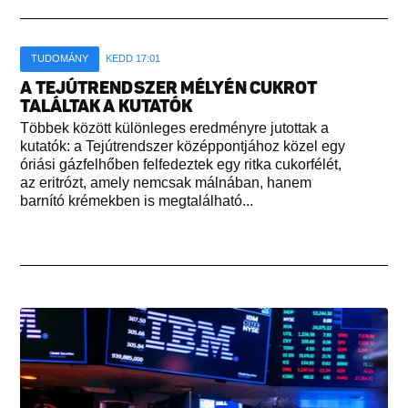
TUDOMÁNY
KEDD 17:01
A TEJÚTRENDSZER MÉLYÉN CUKROT
TALÁLTAK A KUTATÓK
Többek között különleges eredményre jutottak a
kutatók: a Tejútrendszer középpontjához közel egy
óriási gázfelhőben felfedeztek egy ritka cukorfélét,
az eritrózt, amely nemcsak málnában, hanem
barnító krémekben is megtalálható...