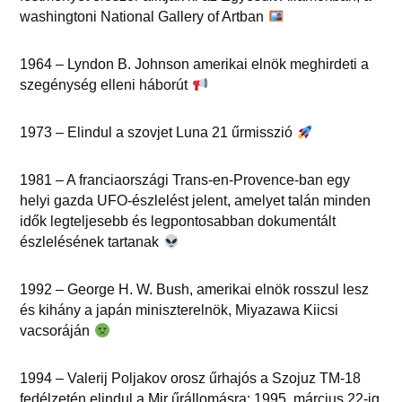
washingtoni National Gallery of Artban
1964 – Lyndon B. Johnson amerikai elnök meghirdeti a
szegénység elleni háborút
1973 – Elindul a szovjet Luna 21 űrmisszió
1981 – A franciaországi Trans-en-Provence-ban egy
helyi gazda UFO-észlelést jelent, amelyet talán minden
idők legteljesebb és legpontosabban dokumentált
észlelésének tartanak
1992 – George H. W. Bush, amerikai elnök rosszul lesz
és kihány a japán miniszterelnök, Miyazawa Kiicsi
vacsoráján
1994 – Valerij Poljakov orosz űrhajós a Szojuz TM-18
fedélzetén elindul a Mir űrállomásra; 1995. március 22-ig