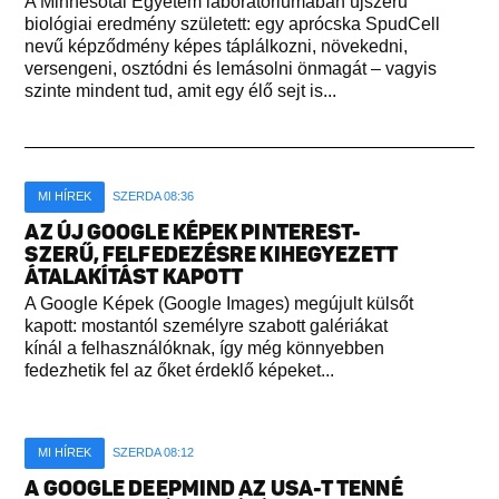
A Minnesotai Egyetem laboratóriumában újszerű
biológiai eredmény született: egy aprócska SpudCell
nevű képződmény képes táplálkozni, növekedni,
versengeni, osztódni és lemásolni önmagát – vagyis
szinte mindent tud, amit egy élő sejt is...
MI HÍREK
SZERDA 08:36
AZ ÚJ GOOGLE KÉPEK PINTEREST-
SZERŰ, FELFEDEZÉSRE KIHEGYEZETT
ÁTALAKÍTÁST KAPOTT
A Google Képek (Google Images) megújult külsőt
kapott: mostantól személyre szabott galériákat
kínál a felhasználóknak, így még könnyebben
fedezhetik fel az őket érdeklő képeket...
MI HÍREK
SZERDA 08:12
A GOOGLE DEEPMIND AZ USA-T TENNÉ