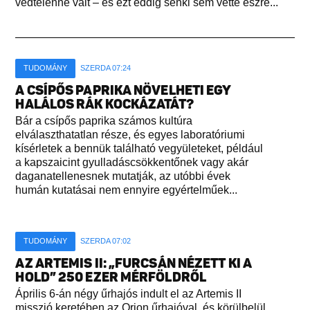
védtelenné vált – és ezt eddig senki sem vette észre...
TUDOMÁNY
SZERDA 07:24
A CSÍPŐS PAPRIKA NÖVELHETI EGY
HALÁLOS RÁK KOCKÁZATÁT?
Bár a csípős paprika számos kultúra
elválaszthatatlan része, és egyes laboratóriumi
kísérletek a bennük található vegyületeket, például
a kapszaicint gyulladáscsökkentőnek vagy akár
daganatellenesnek mutatják, az utóbbi évek
humán kutatásai nem ennyire egyértelműek...
TUDOMÁNY
SZERDA 07:02
AZ ARTEMIS II: „FURCSÁN NÉZETT KI A
HOLD” 250 EZER MÉRFÖLDRŐL
Április 6-án négy űrhajós indult el az Artemis II
misszió keretében az Orion űrhajóval, és körülbelül