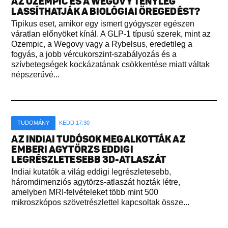
AZ OZEMPIC ÉS A WEGOVY TÉNYLEG
LASSÍTHATJÁK A BIOLÓGIAI ÖREGEDÉST?
Tipikus eset, amikor egy ismert gyógyszer egészen
váratlan előnyöket kínál. A GLP-1 típusú szerek, mint az
Ozempic, a Wegovy vagy a Rybelsus, eredetileg a
fogyás, a jobb vércukorszint-szabályozás és a
szívbetegségek kockázatának csökkentése miatt váltak
népszerűvé...
TUDOMÁNY
KEDD 17:30
AZ INDIAI TUDÓSOK MEGALKOTTÁK AZ
EMBERI AGYTÖRZS EDDIGI
LEGRÉSZLETESEBB 3D-ATLASZÁT
Indiai kutatók a világ eddigi legrészletesebb,
háromdimenziós agytörzs-atlaszát hozták létre,
amelyben MRI-felvételeket több mint 500
mikroszkópos szövetrészlettel kapcsoltak össze...