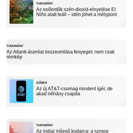
TUDOMÁNY
Az esőerdők szén-dioxid-elnyelése El
Niño alatt leáll – idén jöhet a mélypont
TUDOMÁNY
Az Atlanti-áramlat összeomlása fenyeget: nem csak
rémkép
SZÍNES
Az új AT&T-csomag mindent ígér, de
akad néhány csapda
TUDOMÁNY
Az indiai műeső kudarca: a szmog