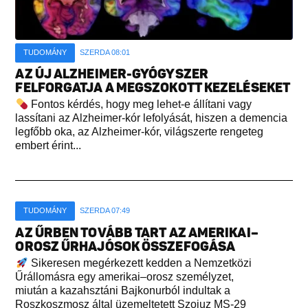
TUDOMÁNY
SZERDA 08:01
AZ ÚJ ALZHEIMER-GYÓGYSZER
FELFORGATJA A MEGSZOKOTT KEZELÉSEKET
Fontos kérdés, hogy meg lehet-e állítani vagy
lassítani az Alzheimer-kór lefolyását, hiszen a demencia
legfőbb oka, az Alzheimer-kór, világszerte rengeteg
embert érint...
TUDOMÁNY
SZERDA 07:49
AZ ŰRBEN TOVÁBB TART AZ AMERIKAI–
OROSZ ŰRHAJÓSOK ÖSSZEFOGÁSA
Sikeresen megérkezett kedden a Nemzetközi
Űrállomásra egy amerikai–orosz személyzet,
miután a kazahsztáni Bajkonurból indultak a
Roszkoszmosz által üzemeltetett Szojuz MS-29