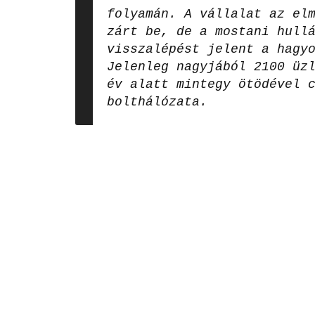
folyamán. A vállalat az el
zárt be, de a mostani hull
visszalépést jelent a hagy
Jelenleg nagyjából 2100 üz
év alatt mintegy ötödével 
bolthálózata.