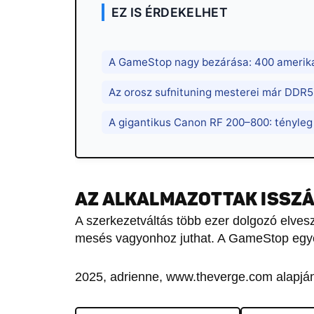
EZ IS ÉRDEKELHET
A GameStop nagy bezárása: 400 amerikai 
Az orosz sufnituning mesterei már DDR5
A gigantikus Canon RF 200–800: tényleg
AZ ALKALMAZOTTAK ISSZÁ
A szerkezetváltás több ezer dolgozó elvesz
mesés vagyonhoz juthat. A GameStop egye
2025, adrienne, www.theverge.com alapjá