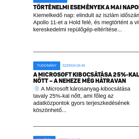
TÖRTÉNELMI ESEMÉNYEK A MAI NAPON 
Kiemelkedő nap: elindult az iszlám időszámí
Apollo 11-et a Hold felé, és megtörtént a vi
kereskedelmi repülőgép-eltérítése...
TUDOMÁNY
SZERDA 09:49
A MICROSOFT KIBOCSÁTÁSA 25%-KA
NŐTT – A NEHEZE MÉG HÁTRAVAN
A Microsoft károsanyag-kibocsátása
tavaly 25%-kal nőtt, ami főleg az
adatközpontok gyors terjeszkedésének
köszönhető...