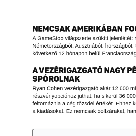
NEMCSAK AMERIKÁBAN FO
A GameStop világszerte szűkíti jelenlétét:
Németországból, Ausztriából, Írországból, 
következő 12 hónapon belül Franciaországb
A VEZÉRIGAZGATÓ NAGY P
SPÓROLNAK
Ryan Cohen vezérigazgató akár 12 600 milliá
részvényopcióhoz juthat, ha sikerül 36 000 mi
feltornáznia a cég tőzsdei értékét. Ehhez 
a kiadásokat. Ez nemcsak boltzárakat, han