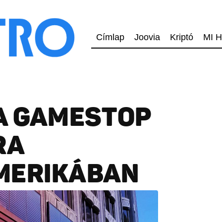
Címlap
Joovia
Kriptó
MI H
A GAMESTOP
RA
MERIKÁBAN