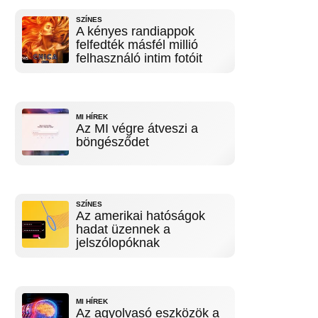
SZÍNES
A kényes randiappok
felfedték másfél millió
felhasználó intim fotóit
MI HÍREK
Az MI végre átveszi a
böngésződet
SZÍNES
Az amerikai hatóságok
hadat üzennek a
jelszólopóknak
MI HÍREK
Az agyolvasó eszközök a