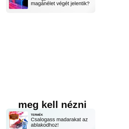
magánélet végét jelentik?
meg kell nézni
TERMÉK
Csalogass madarakat az
ablakodhoz!