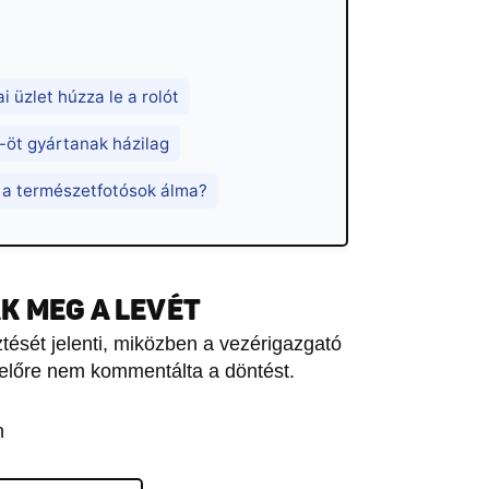
üzlet húzza le a rolót
-öt gyártanak házilag
 a természetfotósok álma?
K MEG A LEVÉT
tését jelenti, miközben a vezérigazgató
lőre nem kommentálta a döntést.
n