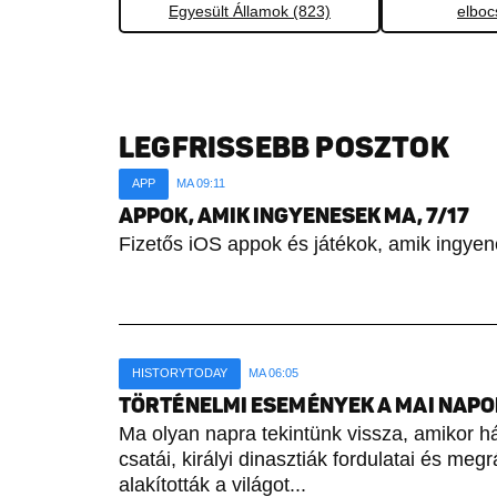
Egyesült Államok (823)
elboc
LEGFRISSEBB POSZTOK
APP
MA 09:11
APPOK, AMIK INGYENESEK MA, 7/17
Fizetős iOS appok és játékok, amik ingyen
HISTORYTODAY
MA 06:05
TÖRTÉNELMI ESEMÉNYEK A MAI NAPON 
Ma olyan napra tekintünk vissza, amikor h
csatái, királyi dinasztiák fordulatai és meg
alakították a világot...