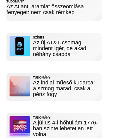
TUDOMÁNY
Az Atlanti-áramlat összeomlása
fenyeget: nem csak rémkép
SZÍNES
Az új AT&T-csomag
mindent ígér, de akad
néhány csapda
TUDOMÁNY
Az indiai műeső kudarca:
a szmog marad, csak a
pénz fogy
TUDOMÁNY
A július 4-i hőhullám 1776-
ban szinte lehetetlen lett
volna