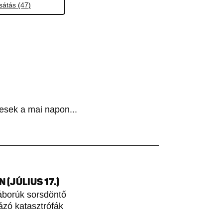
sátás (47)
esek a mai napon...
(JÚLIUS 17.)
áborúk sorsdöntő
rázó katasztrófák