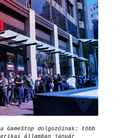
 a GameStop dolgozóinak: több
merikai államban január