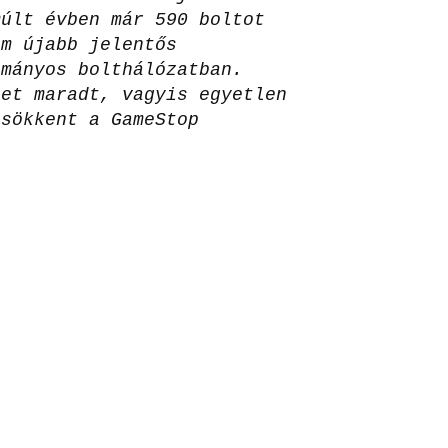
múlt évben már 590 boltot
ám újabb jelentős
ományos bolthálózatban.
let maradt, vagyis egyetlen
csökkent a GameStop