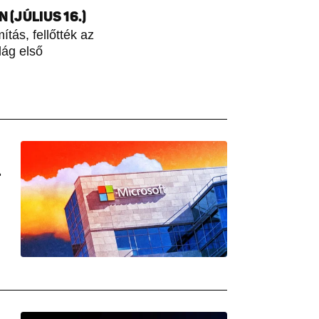
(JÚLIUS 16.)
tás, fellőtték az
lág első
L