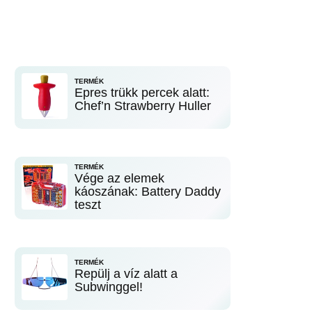
TERMÉK
Epres trükk percek alatt:
Chef’n Strawberry Huller
TERMÉK
Vége az elemek
káoszának: Battery Daddy
teszt
TERMÉK
Repülj a víz alatt a
Subwinggel!