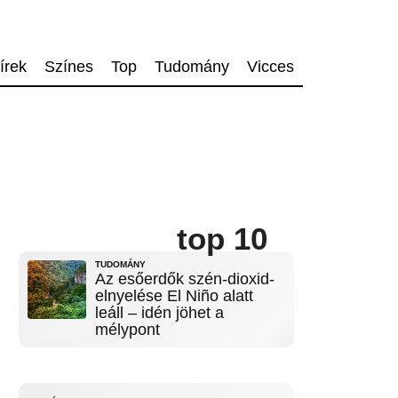
írek
Színes
Top
Tudomány
Vicces
top 10
TUDOMÁNY
Az esőerdők szén-dioxid-
elnyelése El Niño alatt
leáll – idén jöhet a
mélypont