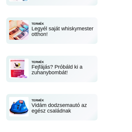
TERMÉK
Legyél saját whiskymester
otthon!
TERMÉK
Fejfájás? Próbáld ki a
zuhanybombát!
TERMÉK
Vidám dodzsemautó az
egész családnak