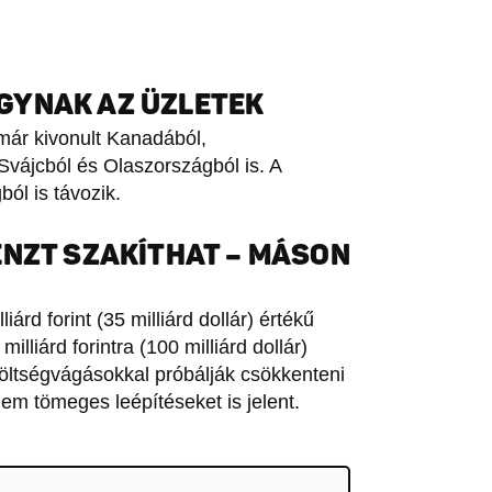
GYNAK AZ ÜZLETEK
 már kivonult Kanadából,
Svájcból és Olaszországból is. A
ól is távozik.
ÉNZT SZAKÍTHAT – MÁSON
rd forint (35 milliárd dollár) értékű
lliárd forintra (100 milliárd dollár)
költségvágásokkal próbálják csökkenteni
em tömeges leépítéseket is jelent.