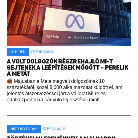
MI HÍREK
SZERDA 06:25
A VOLT DOLGOZÓK RÉSZREHAJLÓ MI-T
SEJTENEK A LEÉPÍTÉSEK MÖGÖTT – PERELIK
A METÁT
Májusban a Meta megvált dolgozóinak 10
százalékától, közel 8 000 alkalmazottat küldött el, ami
jelentős átszervezéssel járt a vállalat MI-re és
adatközpontokra irányuló fejlesztései miatt...
HISTORYTODAY
SZERDA 06:05