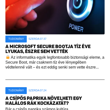
TUDOMÁNY
SZERDA 07:37
A MICROSOFT SECURE BOOTJA TÍZ ÉVE
LYUKAS, ÉSZRE SEM VETTÉK
Az informatika egyik legfontosabb biztonsági eleme, a
Secure Boot, már csaknem tíz éve lényegében
védtelenné vált – és ezt eddig senki sem vette észre...
TUDOMÁNY
SZERDA 07:24
A CSÍPŐS PAPRIKA NÖVELHETI EGY
HALÁLOS RÁK KOCKÁZATÁT?
Bár a csípős paprika számos kultúra