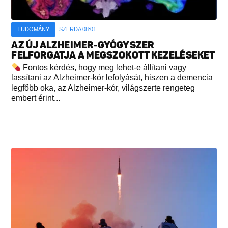
TUDOMÁNY
SZERDA 08:01
AZ ÚJ ALZHEIMER-GYÓGYSZER
FELFORGATJA A MEGSZOKOTT KEZELÉSEKET
Fontos kérdés, hogy meg lehet-e állítani vagy
lassítani az Alzheimer-kór lefolyását, hiszen a demencia
legfőbb oka, az Alzheimer-kór, világszerte rengeteg
embert érint...