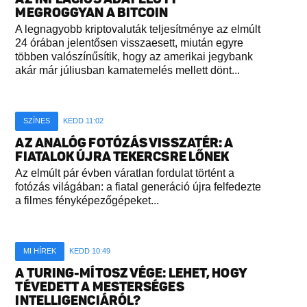
MEGROGGYAN A BITCOIN
A legnagyobb kriptovaluták teljesítménye az elmúlt
24 órában jelentősen visszaesett, miután egyre
többen valószínűsítik, hogy az amerikai jegybank
akár már júliusban kamatemelés mellett dönt...
SZÍNES
KEDD 11:02
AZ ANALÓG FOTÓZÁS VISSZATÉR: A
FIATALOK ÚJRA TEKERCSRE LŐNEK
Az elmúlt pár évben váratlan fordulat történt a
fotózás világában: a fiatal generáció újra felfedezte
a filmes fényképezőgépeket...
MI HÍREK
KEDD 10:49
A TURING-MÍTOSZ VÉGE: LEHET, HOGY
TÉVEDETT A MESTERSÉGES
INTELLIGENCIÁRÓL?