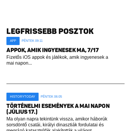
LEGFRISSEBB POSZTOK
APP
PÉNTEK 09:11
APPOK, AMIK INGYENESEK MA, 7/17
Fizetős iOS appok és játékok, amik ingyenesek a
mai napon...
HISTORYTODAY
PÉNTEK 06:05
TÖRTÉNELMI ESEMÉNYEK A MAI NAPON
(JÚLIUS 17.)
Ma olyan napra tekintünk vissza, amikor háborúk
sorsdöntő csatái, királyi dinasztiák fordulatai és
megrázó katasztrófák alakították a világot...