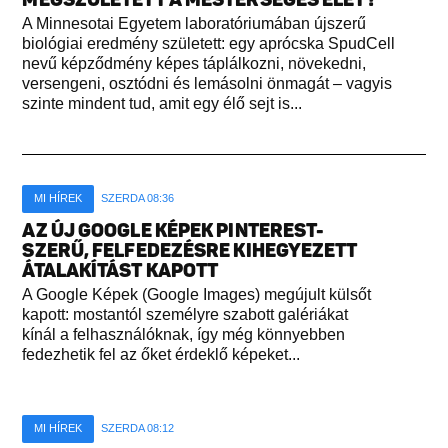
A Minnesotai Egyetem laboratóriumában újszerű
biológiai eredmény született: egy aprócska SpudCell
nevű képződmény képes táplálkozni, növekedni,
versengeni, osztódni és lemásolni önmagát – vagyis
szinte mindent tud, amit egy élő sejt is...
MI HÍREK
SZERDA 08:36
AZ ÚJ GOOGLE KÉPEK PINTEREST-
SZERŰ, FELFEDEZÉSRE KIHEGYEZETT
ÁTALAKÍTÁST KAPOTT
A Google Képek (Google Images) megújult külsőt
kapott: mostantól személyre szabott galériákat
kínál a felhasználóknak, így még könnyebben
fedezhetik fel az őket érdeklő képeket...
MI HÍREK
SZERDA 08:12