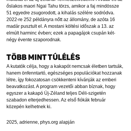
őslakos maori Ngai Tahu törzs, amikor a faj mindössze
51 egyedre zsugorodott, a kihalás szélére sodródva.
2022-re 252 példányra nőtt az állomány, de azóta 16
madár pusztult el. A mostani költési időszak a 13. az
elmúlt harminc évben; ezek a papagájok csupán két-
négy évente szaporodnak.
TÖBB MINT TÚLÉLÉS
A kutatók célja, hogy a kakapót nemcsak életben tartsák,
hanem önfenntartó, egészséges populációkat hozzanak
létre, így fokozatosan csökkenteni kívánják az emberi
beavatkozást. A program vezetői abban bíznak, hogy
egyszer a kakapó Új-Zéland teljes Déli-szigetén
szabadon elterjedhessen. Az első fiókák február
közepén kelhetnek ki.
2025, adrienne, phys.org alapján