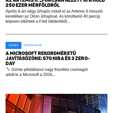
AZ ARTEMIS II: „FURCSÁN NÉZETT KI A HOLD”
250 EZER MÉRFÖLDRŐL
Április 6-án négy űrhajós indult el az Artemis II misszió
keretében az Orion űrhajóval, és körülbelül 40 percig
teljesen eltűntek a Föld látóteréből...
SZÍNES
SZERDA 06:38
A MICROSOFT REKORDMÉRETŰ
JAVÍTÁSÖZÖNE: 570 HIBA ÉS 3 ZERO-
DAY
Szinte példátlanul nagy frissítési csomagot
adott ki a Microsoft a 2026...