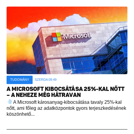
TUDOMÁNY
SZERDA 09:49
A MICROSOFT KIBOCSÁTÁSA 25%-KAL NŐTT
– A NEHEZE MÉG HÁTRAVAN
A Microsoft károsanyag-kibocsátása tavaly 25%-kal
nőtt, ami főleg az adatközpontok gyors terjeszkedésének
köszönhető...