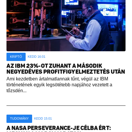
KRIPTÓ
KEDD 16:01
AZ IBM 23%-OT ZUHANT A MÁSODIK
NEGYEDÉVES PROFITFIGYELMEZTETÉS UTÁN
Ami kezdetben ártalmatlannak tűnt, végül az IBM
történetének egyik legsötétebb napjához vezetett a
tőzsdén...
TUDOMÁNY
KEDD 15:01
A NASA PERSEVERANCE-JE CÉLBA ÉRT: