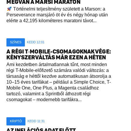
MEGVAN A MARSI MARATON
Történelmi teljesítmény született a Marson: a
Perseverance marsjáró öt év és négy hónap után
elérte a 42,195 kilométeres maratoni távot...
SZÍNES
KEDD 12:01
A RÉGI T‑MOBILE-CSOMAGOKNAK VÉGE:
KÉNYSZERVÁLTÁS MÁR EZEN A HÉTEN
Ami kezdetben ártalmatlannak tűnt, most minden
régi T-Mobile-előfizető számára valódi változás: a
társaság e héttől kezdve automatikusan átsorolja a
10–15 éves tarifákat – például a Simple Choice, T-
Mobile One, One Plus, a Magenta családhoz
tartozó, valamint a Sprintből áthozott régi
csomagokat – modernebb tarifákra...
KRIPTÓ
KEDD 11:31
AZ INFLÁCIÓS ADAT ELŐTT