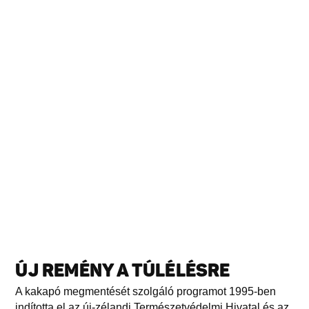
ÚJ REMÉNY A TÚLÉLÉSRE
A kakapó megmentését szolgáló programot 1995-ben
indította el az új-zélandi Természetvédelmi Hivatal és az