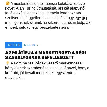
A mesterséges intelligencia kutatása 75 éve
követi Alan Turing útmutatását, aki két alapvető
feltételezést tett: az intelligencia létrehozható
szoftverből, függetlenül a testtől, és hogy egy gép
intelligensnek számít, ha sikerrel utánozni tudja az
embert, például egy beszélgetés során...
MI HÍREK
KEDD 10:37
AZ MI ÁTÍRJA A MARKETINGET: A RÉGI
SZABÁLYOKNAK BEFELLEGZETT
A Fortune 500 cégek vezető marketingesei
kénytelenek szembenézni azzal a ténnyel, hogy a
korábbi, jól bevált módszerek egyszerűen
elavultak...