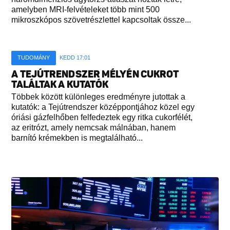
amelyben MRI-felvételeket több mint 500
mikroszkópos szövetrészlettel kapcsoltak össze...
TUDOMÁNY
KEDD 17:01
A TEJÚTRENDSZER MÉLYÉN CUKROT
TALÁLTAK A KUTATÓK
Többek között különleges eredményre jutottak a
kutatók: a Tejútrendszer középpontjához közel egy
óriási gázfelhőben felfedeztek egy ritka cukorfélét,
az eritrózt, amely nemcsak málnában, hanem
barnító krémekben is megtalálható...