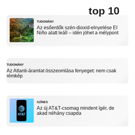
top 10
TUDOMÁNY
Az esőerdők szén-dioxid-elnyelése El
Niño alatt leáll – idén jöhet a mélypont
TUDOMÁNY
Az Atlanti-áramlat összeomlása fenyeget: nem csak
rémkép
SZÍNES
Az új AT&T-csomag mindent ígér, de
akad néhány csapda