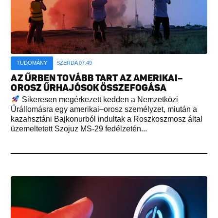
TUDOMÁNY
SZERDA 07:49
AZ ŰRBEN TOVÁBB TART AZ AMERIKAI–
OROSZ ŰRHAJÓSOK ÖSSZEFOGÁSA
Sikeresen megérkezett kedden a Nemzetközi
Űrállomásra egy amerikai–orosz személyzet, miután a
kazahsztáni Bajkonurból indultak a Roszkoszmosz által
üzemeltetett Szojuz MS-29 fedélzetén...