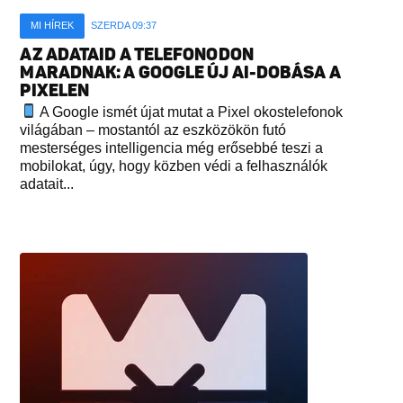
MI HÍREK
SZERDA 09:37
AZ ADATAID A TELEFONODON
MARADNAK: A GOOGLE ÚJ AI-DOBÁSA A
PIXELEN
A Google ismét újat mutat a Pixel okostelefonok
világában – mostantól az eszközökön futó
mesterséges intelligencia még erősebbé teszi a
mobilokat, úgy, hogy közben védi a felhasználók
adatait...