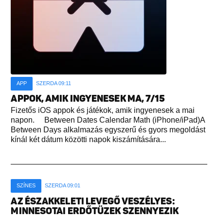
APP
SZERDA 09:11
APPOK, AMIK INGYENESEK MA, 7/15
Fizetős iOS appok és játékok, amik ingyenesek a mai
napon. Between Dates Calendar Math (iPhone/iPad)A
Between Days alkalmazás egyszerű és gyors megoldást
kínál két dátum közötti napok kiszámítására...
SZÍNES
SZERDA 09:01
AZ ÉSZAKKELETI LEVEGŐ VESZÉLYES:
MINNESOTAI ERDŐTÜZEK SZENNYEZIK