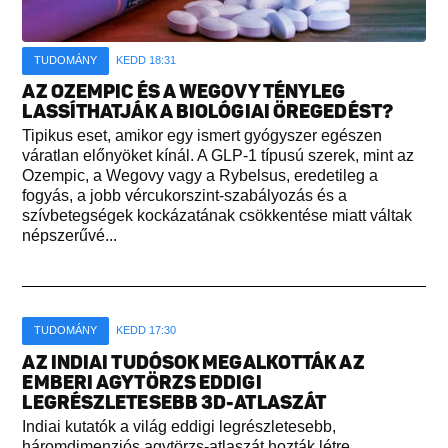
TUDOMÁNY
KEDD 18:31
AZ OZEMPIC ÉS A WEGOVY TÉNYLEG
LASSÍTHATJÁK A BIOLÓGIAI ÖREGEDÉST?
Tipikus eset, amikor egy ismert gyógyszer egészen
váratlan előnyöket kínál. A GLP-1 típusú szerek, mint az
Ozempic, a Wegovy vagy a Rybelsus, eredetileg a
fogyás, a jobb vércukorszint-szabályozás és a
szívbetegségek kockázatának csökkentése miatt váltak
népszerűvé...
TUDOMÁNY
KEDD 17:30
AZ INDIAI TUDÓSOK MEGALKOTTÁK AZ
EMBERI AGYTÖRZS EDDIGI
LEGRÉSZLETESEBB 3D-ATLASZÁT
Indiai kutatók a világ eddigi legrészletesebb,
háromdimenziós agytörzs-atlaszát hozták létre,