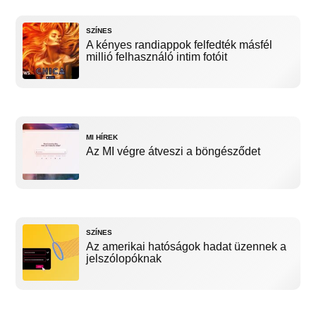
SZÍNES
A kényes randiappok felfedték másfél
millió felhasználó intim fotóit
MI HÍREK
Az MI végre átveszi a böngésződet
SZÍNES
Az amerikai hatóságok hadat üzennek a
jelszólopóknak