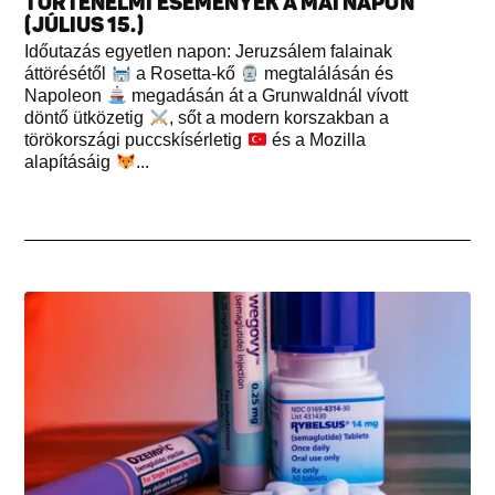
TÖRTÉNELMI ESEMÉNYEK A MAI NAPON
(JÚLIUS 15.)
Időutazás egyetlen napon: Jeruzsálem falainak
áttörésétől
a Rosetta-kő
megtalálásán és
Napoleon
megadásán át a Grunwaldnál vívott
döntő ütközetig
, sőt a modern korszakban a
törökországi puccskísérletig
és a Mozilla
alapításáig
...