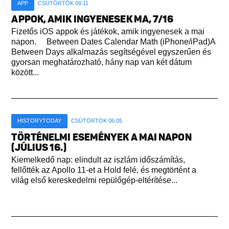
APP
CSÜTÖRTÖK 09:11
APPOK, AMIK INGYENESEK MA, 7/16
Fizetős iOS appok és játékok, amik ingyenesek a mai
napon. Between Dates Calendar Math (iPhone/iPad)A
Between Days alkalmazás segítségével egyszerűen és
gyorsan meghatározható, hány nap van két dátum
között...
HISTORYTODAY
CSÜTÖRTÖK 06:05
TÖRTÉNELMI ESEMÉNYEK A MAI NAPON
(JÚLIUS 16.)
Kiemelkedő nap: elindult az iszlám időszámítás,
fellőtték az Apollo 11-et a Hold felé, és megtörtént a
világ első kereskedelmi repülőgép-eltérítése...