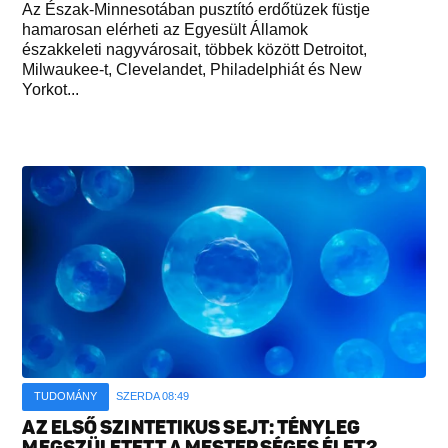
Az Észak-Minnesotában pusztító erdőtüzek füstje
hamarosan elérheti az Egyesült Államok
északkeleti nagyvárosait, többek között Detroitot,
Milwaukee-t, Clevelandet, Philadelphiát és New
Yorkot...
TUDOMÁNY
SZERDA 08:49
AZ ELSŐ SZINTETIKUS SEJT: TÉNYLEG
MEGSZÜLETETT A MESTERSÉGES ÉLET?