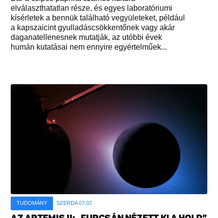
elválaszthatatlan része, és egyes laboratóriumi
kísérletek a bennük található vegyületeket, például
a kapszaicint gyulladáscsökkentőnek vagy akár
daganatellenesnek mutatják, az utóbbi évek
humán kutatásai nem ennyire egyértelműek...
TUDOMÁNY
SZERDA 07:02