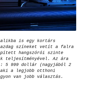
palikba is egy kortárs
gazdag színeket vetít a falra
épített hangszórói szinte
ek teljesítményével. Az ára
a: 5 999 dollár (nagyjából 2
laki a legjobb otthoni
agyon van jobb választás.