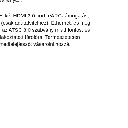
es fénytől.
 és két HDMI 2.0 port, eARC-támogatás,
(csak adatátvitelhez), Ethernet, és még
i az ATSC 3.0 szabvány miatt fontos, és
tlakoztatott tárolóra. Természetesen
 médialejátszót vásárolni hozzá.