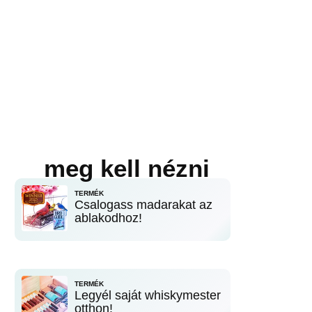
meg kell nézni
TERMÉK
Csalogass madarakat az
ablakodhoz!
TERMÉK
Legyél saját whiskymester
otthon!