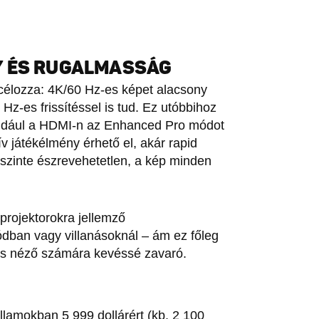
Y ÉS RUGALMASSÁG
célozza: 4K/60 Hz-es képet alacsony
Hz-es frissítéssel is tud. Ez utóbbihoz
például a HDMI-n az Enhanced Pro módot
v játékélmény érhető el, akár rapid
 szinte észrevehetetlen, a kép minden
projektorokra jellemző
dban vagy villanásoknál – ám ez főleg
agos néző számára kevéssé zavaró.
llamokban 5 999 dollárért (kb. 2 100