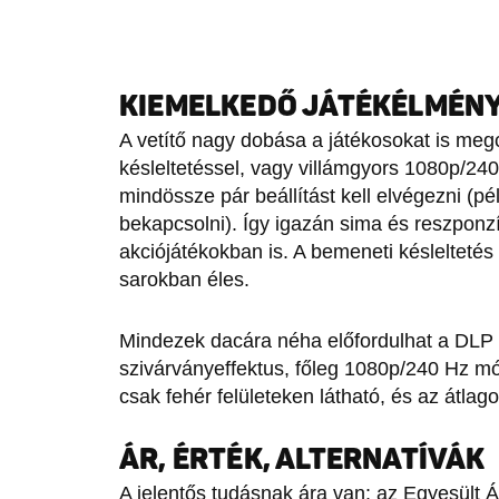
KIEMELKEDŐ JÁTÉKÉLMÉN
A vetítő nagy dobása a játékosokat is meg
késleltetéssel, vagy villámgyors 1080p/240 
mindössze pár beállítást kell elvégezni (
bekapcsolni). Így igazán sima és reszponzí
akciójátékokban is. A bemeneti késleltetés
sarokban éles.
Mindezek dacára néha előfordulhat a DLP 
szivárványeffektus, főleg 1080p/240 Hz mó
csak fehér felületeken látható, és az átl
ÁR, ÉRTÉK, ALTERNATÍVÁK
A jelentős tudásnak ára van: az Egyesült Á