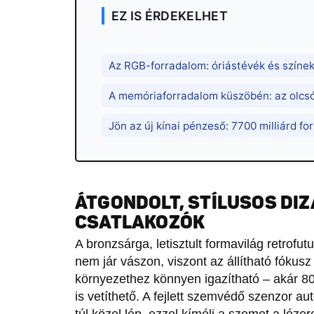
EZ IS ÉRDEKELHET
Az RGB-forradalom: óriástévék és színek
A memóriaforradalom küszöbén: az olcs
Jön az új kínai pénzeső: 7700 milliárd fo
ÁTGONDOLT, STÍLUSOS DIZ
CSATLAKOZÓK
A bronzsárga, letisztult formavilág retrofut
nem jár vászon, viszont az állítható fókus
környezethez könnyen igazítható – akár 8
is vetíthető. A fejlett szemvédő szenzor au