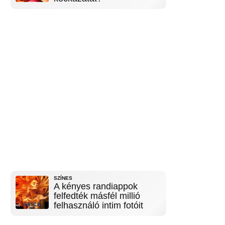
SZÍNES
A kényes randiappok
felfedték másfél millió
felhasználó intim fotóit