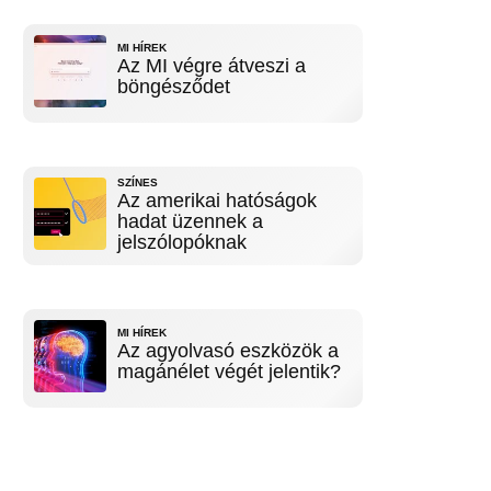
MI HÍREK
Az MI végre átveszi a
böngésződet
SZÍNES
Az amerikai hatóságok
hadat üzennek a
jelszólopóknak
MI HÍREK
Az agyolvasó eszközök a
magánélet végét jelentik?