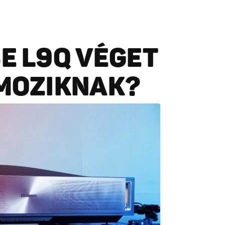
SE L9Q VÉGET
 MOZIKNAK?