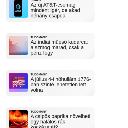
SZÍNES
Az új AT&T-csomag
mindent ígér, de akad
néhány csapda
TUDOMÁNY
Az indiai műeső kudarca:
a szmog marad, csak a
pénz fogy
TUDOMÁNY
A július 4-i hőhullám 1776-
ban szinte lehetetlen lett
volna
TUDOMÁNY
A csípős paprika növelheti
egy halálos rák
kockázatát?