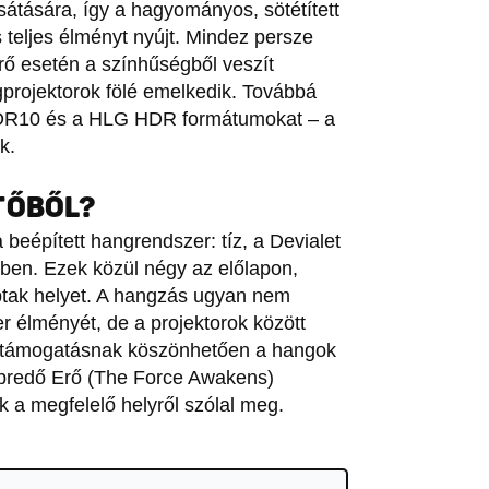
sátására, így a hagyományos, sötétített
s teljes élményt nyújt. Mindez persze
ő esetén a színhűségből veszít
gprojektorok fölé emelkedik. Továbbá
HDR10 és a HLG HDR formátumokat – a
k.
TŐBŐL?
eépített hangrendszer: tíz, a Devialet
ésben. Ezek közül négy az előlapon,
kaptak helyet. A hangzás ugyan nem
er élményét, de a projektorok között
 támogatásnak köszönhetően a hangok
 ébredő Erő (The Force Awakens)
 a megfelelő helyről szólal meg.