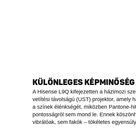
KÜLÖNLEGES KÉPMINŐSÉG
A Hisense L9Q kifejezetten a házimozi szer
vetítési távolságú (UST) projektor, amely 
a színek élénkségét, miközben Pantone-hi
pontosságról sem mond le. Ennek köszönh
vibrálóak, sem fakók – tökéletes egyensúl