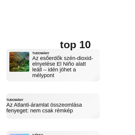
top 10
TUDOMÁNY
Az esőerdők szén-dioxid-
elnyelése El Niño alatt
leáll – idén jöhet a
mélypont
TUDOMÁNY
Az Atlanti-áramlat összeomlása
fenyeget: nem csak rémkép