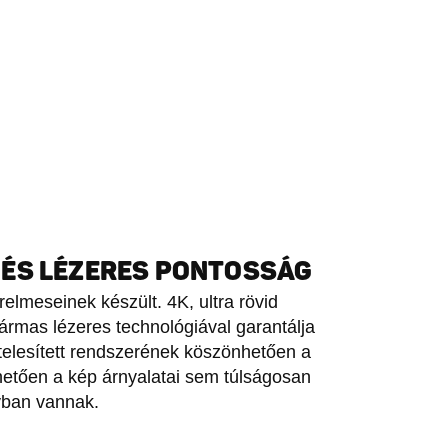
 ÉS LÉZERES PONTOSSÁG
elmeseinek készült. 4K, ultra rövid
hármas lézeres technológiával garantálja
telesített rendszerének köszönhetően a
etően a kép árnyalatai sem túlságosan
yban vannak.