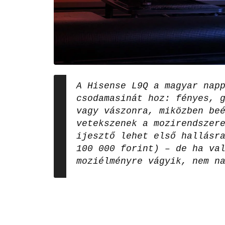
A Hisense L9Q a magyar nap
csodamasinát hoz: fényes, 
vagy vászonra, miközben be
vetekszenek a mozirendszer
ijesztő lehet első hallásr
100 000 forint) – de ha va
moziélményre vágyik, nem n