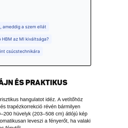
, ameddig a szem ellát
ó HBM az MI kiváltsága?
rint csúcstechnikára
ÁJN ÉS PRAKTIKUS
urisztikus hangulatot idéz. A vetítőhöz
z és trapézkorrekció révén bármilyen
0–200 hüvelyk (203–508 cm) átlójú kép
tomatikusan leveszi a fényerőt, ha valaki