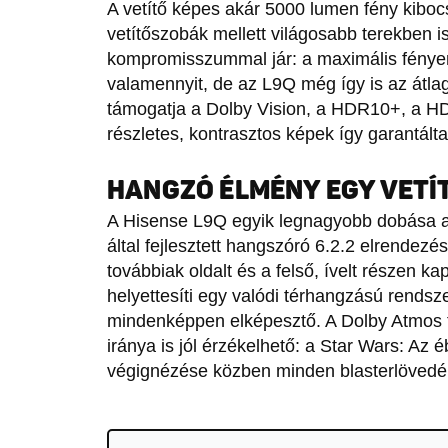
A vetítő képes akár 5000 lumen fény kiboc
vetítőszobák mellett világosabb terekben i
kompromisszummal jár: a maximális fényer
valamennyit, de az L9Q még így is az átla
támogatja a Dolby Vision, a HDR10+, a 
részletes, kontrasztos képek így garantálta
HANGZÓ ÉLMÉNY EGY VETÍ
A Hisense L9Q egyik legnagyobb dobása a b
által fejlesztett hangszóró 6.2.2 elrendez
továbbiak oldalt és a felső, ívelt részen 
helyettesíti egy valódi térhangzású rendsz
mindenképpen elképesztő. A Dolby Atmos
iránya is jól érzékelhető: a Star Wars: Az
végignézése közben minden blasterlövedék