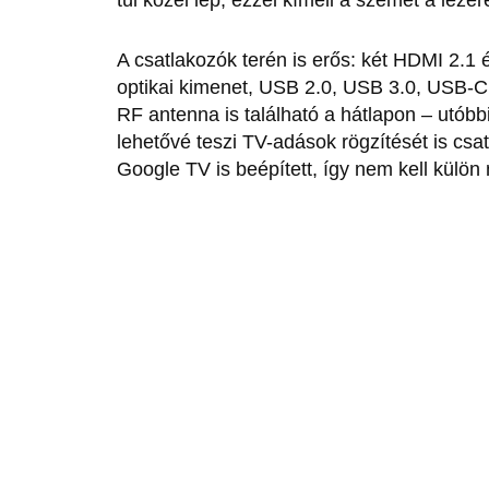
túl közel lép, ezzel kíméli a szemet a lézer
A csatlakozók terén is erős: két HDMI 2.1
optikai kimenet, USB 2.0, USB 3.0, USB‑C 
RF antenna is található a hátlapon – utóbb
lehetővé teszi TV-adások rögzítését is csa
Google TV is beépített, így nem kell külön