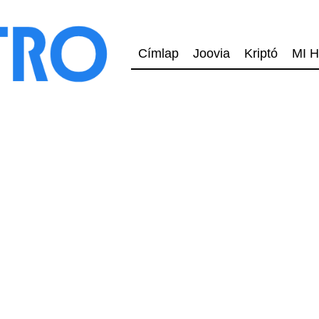
Címlap
Joovia
Kriptó
MI H