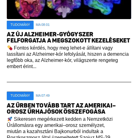
TUDOMÁNY
MA 08:01
AZ ÚJ ALZHEIMER-GYÓGYSZER
FELFORGATJA A MEGSZOKOTT KEZELÉSEKET
Fontos kérdés, hogy meg lehet-e állítani vagy
lassítani az Alzheimer-kór lefolyását, hiszen a demencia
legfőbb oka, az Alzheimer-kór, világszerte rengeteg
embert érint...
TUDOMÁNY
MA 07:49
AZ ŰRBEN TOVÁBB TART AZ AMERIKAI–
OROSZ ŰRHAJÓSOK ÖSSZEFOGÁSA
Sikeresen megérkezett kedden a Nemzetközi
Űrállomásra egy amerikai–orosz személyzet,
miután a kazahsztáni Bajkonurból indultak a
Roszkoszmosz által üzemeltetett Szojuz MS-29