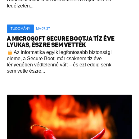
fedélzetén...
TUDOMÁNY
MA 07:37
A MICROSOFT SECURE BOOTJA TÍZ ÉVE
LYUKAS, ÉSZRE SEM VETTÉK
Az informatika egyik legfontosabb biztonsági
eleme, a Secure Boot, már csaknem tíz éve
lényegében védtelenné vált – és ezt eddig senki
sem vette észre...