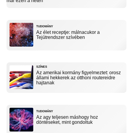
már ezen a héten
TUDOMÁNY
Az élet receptje: málnacukor a
Tejútrendszer szívében
SZÍNES
Az amerikai kormány figyelmeztet: orosz
állami hekkerek az otthoni routereidre
hajtanak
TUDOMÁNY
Az agy teljesen máshogy hoz
döntéseket, mint gondoltuk