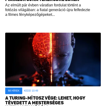
Az elmúlt pár évben váratlan fordulat történt a
fotózás világában: a fiatal generáció újra felfedezte
a filmes fényképezőgépeket...
MI HÍREK
KEDD 10:49
A TURING-MÍTOSZ VÉGE: LEHET, HOGY
TÉVEDETT A MESTERSÉGES