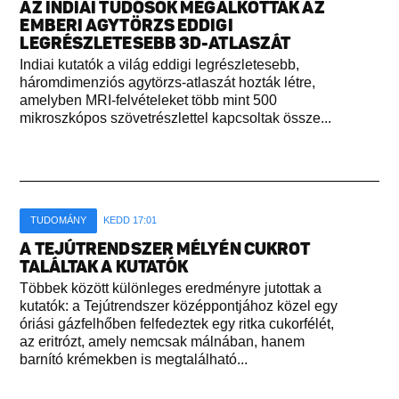
AZ INDIAI TUDÓSOK MEGALKOTTÁK AZ
EMBERI AGYTÖRZS EDDIGI
LEGRÉSZLETESEBB 3D-ATLASZÁT
Indiai kutatók a világ eddigi legrészletesebb,
háromdimenziós agytörzs-atlaszát hozták létre,
amelyben MRI-felvételeket több mint 500
mikroszkópos szövetrészlettel kapcsoltak össze...
TUDOMÁNY
KEDD 17:01
A TEJÚTRENDSZER MÉLYÉN CUKROT
TALÁLTAK A KUTATÓK
Többek között különleges eredményre jutottak a
kutatók: a Tejútrendszer középpontjához közel egy
óriási gázfelhőben felfedeztek egy ritka cukorfélét,
az eritrózt, amely nemcsak málnában, hanem
barnító krémekben is megtalálható...