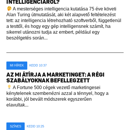
INTELLIGENCIÁRÓL?
A mesterséges intelligencia kutatása 75 éve követi
Alan Turing útmutatását, aki két alapvető feltételezést
tett: az intelligencia létrehozható szoftverből, függetlenül
a testtől, és hogy egy gép intelligensnek számít, ha
sikerrel utánozni tudja az embert, például egy
beszélgetés során...
MI HÍREK
KEDD 10:37
AZ MI ÁTÍRJA A MARKETINGET: A RÉGI
SZABÁLYOKNAK BEFELLEGZETT
A Fortune 500 cégek vezető marketingesei
kénytelenek szembenézni azzal a ténnyel, hogy a
korábbi, jól bevált módszerek egyszerűen
elavultak...
SZÍNES
KEDD 10:25