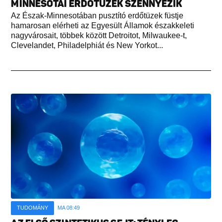
MINNESOTAI ERDŐTÜZEK SZENNYEZIK
Az Észak-Minnesotában pusztító erdőtüzek füstje
hamarosan elérheti az Egyesült Államok északkeleti
nagyvárosait, többek között Detroitot, Milwaukee-t,
Clevelandet, Philadelphiát és New Yorkot...
TUDOMÁNY
MA 08:49