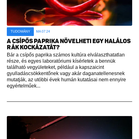
TUDOMÁNY
MA 07:24
A CSÍPŐS PAPRIKA NÖVELHETI EGY HALÁLOS
RÁK KOCKÁZATÁT?
Bár a csípős paprika számos kultúra elválaszthatatlan
része, és egyes laboratóriumi kísérletek a bennük
található vegyületeket, például a kapszaicint
gyulladáscsökkentőnek vagy akár daganatellenesnek
mutatják, az utóbbi évek humán kutatásai nem ennyire
egyértelműek...