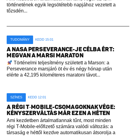
történetének egyik legsötétebb napjához vezetett a
tőzsdén...
TUDOMÁNY
KEDD 15:01
A NASA PERSEVERANCE-JE CÉLBA ÉRT:
MEGVAN A MARSI MARATON
Történelmi teljesítmény született a Marson: a
Perseverance marsjáró öt év és négy hónap után
elérte a 42,195 kilométeres maratoni távot...
SZÍNES
KEDD 12:01
A RÉGI T‑MOBILE-CSOMAGOKNAK VÉGE:
KÉNYSZERVÁLTÁS MÁR EZEN A HÉTEN
Ami kezdetben ártalmatlannak tűnt, most minden
régi T-Mobile-előfizető számára valódi változás: a
társaság e héttől kezdve automatikusan átsorolja a