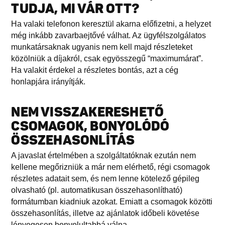
TUDJA, MI VÁR OTT?
Ha valaki telefonon keresztül akarna előfizetni, a helyzet
még inkább zavarbaejtővé válhat. Az ügyfélszolgálatos
munkatársaknak ugyanis nem kell majd részleteket
közölniük a díjakról, csak egyösszegű “maximumárat”.
Ha valakit érdekel a részletes bontás, azt a cég
honlapjára irányítják.
NEM VISSZAKERESHETŐ
CSOMAGOK, BONYOLÓDÓ
ÖSSZEHASONLÍTÁS
A javaslat értelmében a szolgáltatóknak ezután nem
kellene megőrizniük a már nem elérhető, régi csomagok
részletes adatait sem, és nem lenne kötelező gépileg
olvasható (pl. automatikusan összehasonlítható)
formátumban kiadniuk azokat. Emiatt a csomagok közötti
összehasonlítás, illetve az ajánlatok időbeli követése
lényegesen bonyolultabbá válna.