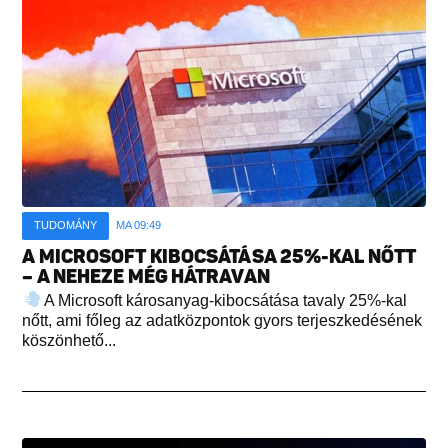
TUDOMÁNY
MA 09:49
A MICROSOFT KIBOCSÁTÁSA 25%-KAL NŐTT
– A NEHEZE MÉG HÁTRAVAN
A Microsoft károsanyag-kibocsátása tavaly 25%-kal
nőtt, ami főleg az adatközpontok gyors terjeszkedésének
köszönhető...