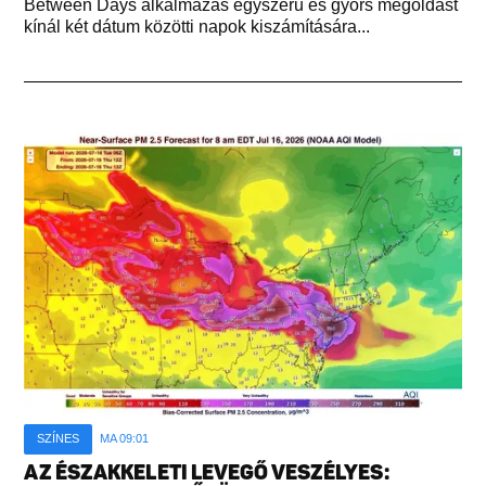
Between Days alkalmazás egyszerű és gyors megoldást
kínál két dátum közötti napok kiszámítására...
SZÍNES
MA 09:01
AZ ÉSZAKKELETI LEVEGŐ VESZÉLYES: