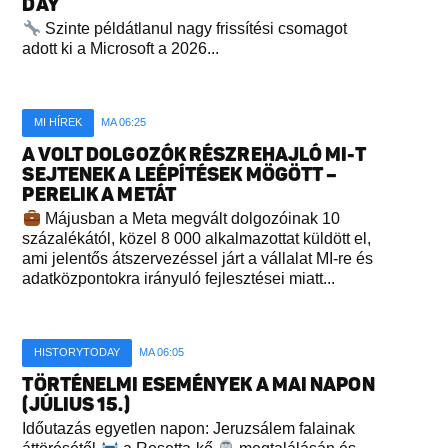
DAY
Szinte példátlanul nagy frissítési csomagot
adott ki a Microsoft a 2026...
MI HÍREK
MA 06:25
A VOLT DOLGOZÓK RÉSZREHAJLÓ MI-T
SEJTENEK A LEÉPÍTÉSEK MÖGÖTT –
PERELIK A METÁT
Májusban a Meta megvált dolgozóinak 10
százalékától, közel 8 000 alkalmazottat küldött el,
ami jelentős átszervezéssel járt a vállalat MI-re és
adatközpontokra irányuló fejlesztései miatt...
HISTORYTODAY
MA 06:05
TÖRTÉNELMI ESEMÉNYEK A MAI NAPON
(JÚLIUS 15.)
Időutazás egyetlen napon: Jeruzsálem falainak