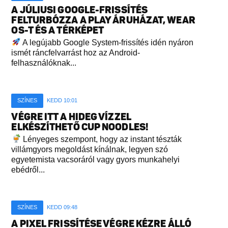
A JÚLIUSI GOOGLE-FRISSÍTÉS
FELTURBÓZZA A PLAY ÁRUHÁZAT, WEAR
OS-T ÉS A TÉRKÉPET
A legújabb Google System-frissítés idén nyáron
ismét ráncfelvarrást hoz az Android-
felhasználóknak...
SZÍNES
KEDD 10:01
VÉGRE ITT A HIDEG VÍZZEL
ELKÉSZÍTHETŐ CUP NOODLES!
Lényeges szempont, hogy az instant tészták
villámgyors megoldást kínálnak, legyen szó
egyetemista vacsoráról vagy gyors munkahelyi
ebédről...
SZÍNES
KEDD 09:48
A PIXEL FRISSÍTÉSE VÉGRE KÉZRE ÁLLÓ