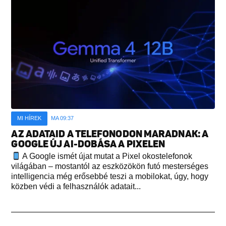
MI HÍREK
MA 09:37
AZ ADATAID A TELEFONODON MARADNAK: A
GOOGLE ÚJ AI-DOBÁSA A PIXELEN
A Google ismét újat mutat a Pixel okostelefonok
világában – mostantól az eszközökön futó mesterséges
intelligencia még erősebbé teszi a mobilokat, úgy, hogy
közben védi a felhasználók adatait...