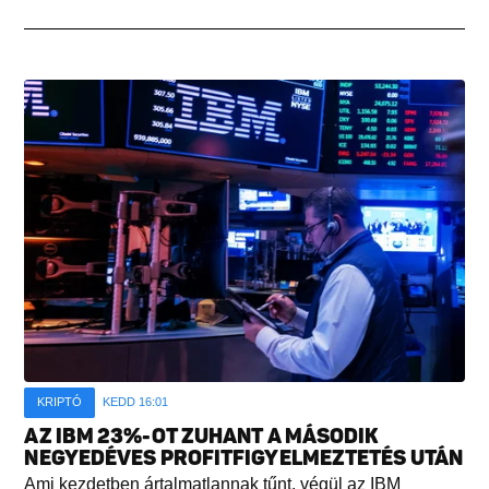
KRIPTÓ
KEDD 16:01
AZ IBM 23%-OT ZUHANT A MÁSODIK
NEGYEDÉVES PROFITFIGYELMEZTETÉS UTÁN
Ami kezdetben ártalmatlannak tűnt, végül az IBM