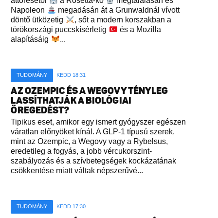
áttörésétől
a Rosetta-kő
megtalálásán és
Napoleon
megadásán át a Grunwaldnál vívott
döntő ütközetig
, sőt a modern korszakban a
törökországi puccskísérletig
és a Mozilla
alapításáig
...
TUDOMÁNY
KEDD 18:31
AZ OZEMPIC ÉS A WEGOVY TÉNYLEG
LASSÍTHATJÁK A BIOLÓGIAI
ÖREGEDÉST?
Tipikus eset, amikor egy ismert gyógyszer egészen
váratlan előnyöket kínál. A GLP-1 típusú szerek,
mint az Ozempic, a Wegovy vagy a Rybelsus,
eredetileg a fogyás, a jobb vércukorszint-
szabályozás és a szívbetegségek kockázatának
csökkentése miatt váltak népszerűvé...
TUDOMÁNY
KEDD 17:30