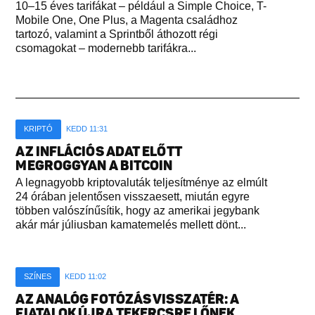
10–15 éves tarifákat – például a Simple Choice, T-
Mobile One, One Plus, a Magenta családhoz
tartozó, valamint a Sprintből áthozott régi
csomagokat – modernebb tarifákra...
KRIPTÓ
KEDD 11:31
AZ INFLÁCIÓS ADAT ELŐTT
MEGROGGYAN A BITCOIN
A legnagyobb kriptovaluták teljesítménye az elmúlt
24 órában jelentősen visszaesett, miután egyre
többen valószínűsítik, hogy az amerikai jegybank
akár már júliusban kamatemelés mellett dönt...
SZÍNES
KEDD 11:02
AZ ANALÓG FOTÓZÁS VISSZATÉR: A
FIATALOK ÚJRA TEKERCSRE LŐNEK