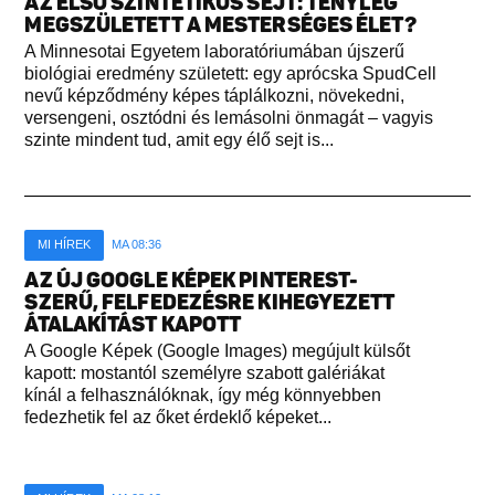
AZ ELSŐ SZINTETIKUS SEJT: TÉNYLEG
MEGSZÜLETETT A MESTERSÉGES ÉLET?
A Minnesotai Egyetem laboratóriumában újszerű
biológiai eredmény született: egy aprócska SpudCell
nevű képződmény képes táplálkozni, növekedni,
versengeni, osztódni és lemásolni önmagát – vagyis
szinte mindent tud, amit egy élő sejt is...
MI HÍREK
MA 08:36
AZ ÚJ GOOGLE KÉPEK PINTEREST-
SZERŰ, FELFEDEZÉSRE KIHEGYEZETT
ÁTALAKÍTÁST KAPOTT
A Google Képek (Google Images) megújult külsőt
kapott: mostantól személyre szabott galériákat
kínál a felhasználóknak, így még könnyebben
fedezhetik fel az őket érdeklő képeket...