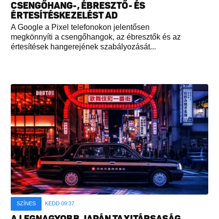
CSENGŐHANG-, ÉBRESZTŐ- ÉS
ÉRTESÍTÉSKEZELÉST AD
A Google a Pixel telefonokon jelentősen
megkönnyíti a csengőhangok, az ébresztők és az
értesítések hangerejének szabályozását...
SZÍNES
KEDD 09:37
A LEGNAGYOBB JAPÁN TAXITÁRSASÁG