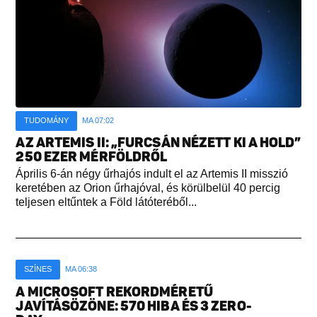
TUDOMÁNY
MA 07:02
AZ ARTEMIS II: „FURCSÁN NÉZETT KI A HOLD”
250 EZER MÉRFÖLDRŐL
Április 6-án négy űrhajós indult el az Artemis II misszió
keretében az Orion űrhajóval, és körülbelül 40 percig
teljesen eltűntek a Föld látóteréből...
SZÍNES
MA 06:38
A MICROSOFT REKORDMÉRETŰ
JAVÍTÁSÖZÖNE: 570 HIBA ÉS 3 ZERO-