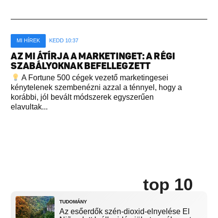
MI HÍREK
KEDD 10:37
AZ MI ÁTÍRJA A MARKETINGET: A RÉGI
SZABÁLYOKNAK BEFELLEGZETT
A Fortune 500 cégek vezető marketingesei
kénytelenek szembenézni azzal a ténnyel, hogy a
korábbi, jól bevált módszerek egyszerűen
elavultak...
top 10
TUDOMÁNY
Az esőerdők szén-dioxid-elnyelése El