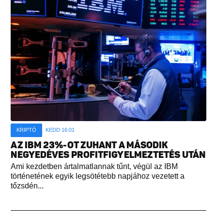
KRIPTÓ
KEDD 16:01
AZ IBM 23%-OT ZUHANT A MÁSODIK
NEGYEDÉVES PROFITFIGYELMEZTETÉS UTÁN
Ami kezdetben ártalmatlannak tűnt, végül az IBM
történetének egyik legsötétebb napjához vezetett a
tőzsdén...