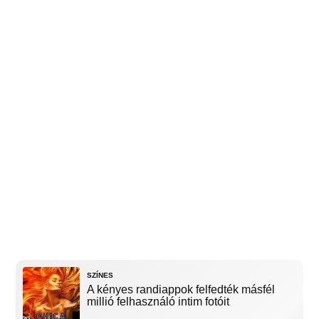
SZÍNES
A kényes randiappok felfedték másfél
millió felhasználó intim fotóit