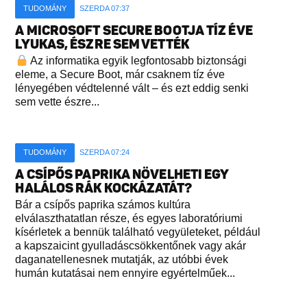
TUDOMÁNY
SZERDA 07:37
A MICROSOFT SECURE BOOTJA TÍZ ÉVE
LYUKAS, ÉSZRE SEM VETTÉK
Az informatika egyik legfontosabb biztonsági
eleme, a Secure Boot, már csaknem tíz éve
lényegében védtelenné vált – és ezt eddig senki
sem vette észre...
TUDOMÁNY
SZERDA 07:24
A CSÍPŐS PAPRIKA NÖVELHETI EGY
HALÁLOS RÁK KOCKÁZATÁT?
Bár a csípős paprika számos kultúra
elválaszthatatlan része, és egyes laboratóriumi
kísérletek a bennük található vegyületeket, például
a kapszaicint gyulladáscsökkentőnek vagy akár
daganatellenesnek mutatják, az utóbbi évek
humán kutatásai nem ennyire egyértelműek...