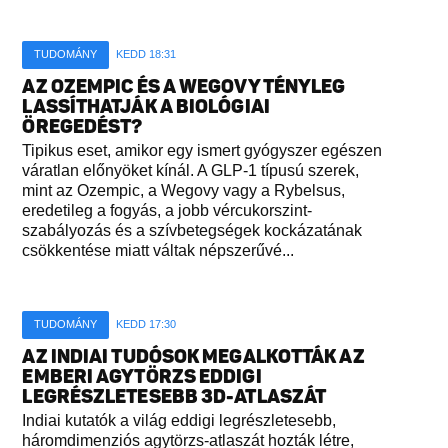
TUDOMÁNY
KEDD 18:31
AZ OZEMPIC ÉS A WEGOVY TÉNYLEG
LASSÍTHATJÁK A BIOLÓGIAI
ÖREGEDÉST?
Tipikus eset, amikor egy ismert gyógyszer egészen
váratlan előnyöket kínál. A GLP-1 típusú szerek,
mint az Ozempic, a Wegovy vagy a Rybelsus,
eredetileg a fogyás, a jobb vércukorszint-
szabályozás és a szívbetegségek kockázatának
csökkentése miatt váltak népszerűvé...
TUDOMÁNY
KEDD 17:30
AZ INDIAI TUDÓSOK MEGALKOTTÁK AZ
EMBERI AGYTÖRZS EDDIGI
LEGRÉSZLETESEBB 3D-ATLASZÁT
Indiai kutatók a világ eddigi legrészletesebb,
háromdimenziós agytörzs-atlaszát hozták létre,