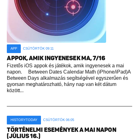
APP
CSÜTÖRTÖK 09:11
APPOK, AMIK INGYENESEK MA, 7/16
Fizetős iOS appok és játékok, amik ingyenesek a mai
napon. Between Dates Calendar Math (iPhone/iPad)A
Between Days alkalmazás segítségével egyszerűen és
gyorsan meghatározható, hány nap van két dátum
között...
HISTORYTODAY
CSÜTÖRTÖK 06:05
TÖRTÉNELMI ESEMÉNYEK A MAI NAPON
(JÚLIUS 16.)