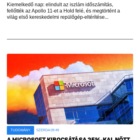
Kiemelkedő nap: elindult az iszlám időszámítás,
fellőtték az Apollo 11-et a Hold felé, és megtörtént a
világ első kereskedelmi repülőgép-eltérítése...
TUDOMÁNY
SZERDA 09:49
A MICROSOFT KIBOCSÁTÁSA 25%-KAL NŐTT