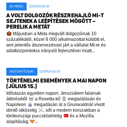
MI HÍREK
SZERDA 06:25
A VOLT DOLGOZÓK RÉSZREHAJLÓ MI-T
SEJTENEK A LEÉPÍTÉSEK MÖGÖTT –
PERELIK A METÁT
Májusban a Meta megvált dolgozóinak 10
százalékától, közel 8 000 alkalmazottat küldött el,
ami jelentős átszervezéssel járt a vállalat MI-re és
adatközpontokra irányuló fejlesztései miatt...
HISTORYTODAY
SZERDA 06:05
TÖRTÉNELMI ESEMÉNYEK A MAI NAPON
(JÚLIUS 15.)
Időutazás egyetlen napon: Jeruzsálem falainak
áttörésétől
a Rosetta-kő
megtalálásán és
Napoleon
megadásán át a Grunwaldnál vívott
döntő ütközetig
, sőt a modern korszakban a
törökországi puccskísérletig
és a Mozilla
alapításáig
...