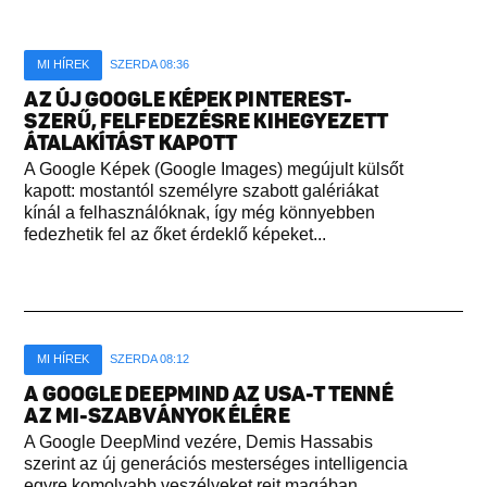
MI HÍREK
SZERDA 08:36
AZ ÚJ GOOGLE KÉPEK PINTEREST-
SZERŰ, FELFEDEZÉSRE KIHEGYEZETT
ÁTALAKÍTÁST KAPOTT
A Google Képek (Google Images) megújult külsőt
kapott: mostantól személyre szabott galériákat
kínál a felhasználóknak, így még könnyebben
fedezhetik fel az őket érdeklő képeket...
MI HÍREK
SZERDA 08:12
A GOOGLE DEEPMIND AZ USA-T TENNÉ
AZ MI-SZABVÁNYOK ÉLÉRE
A Google DeepMind vezére, Demis Hassabis
szerint az új generációs mesterséges intelligencia
egyre komolyabb veszélyeket rejt magában,