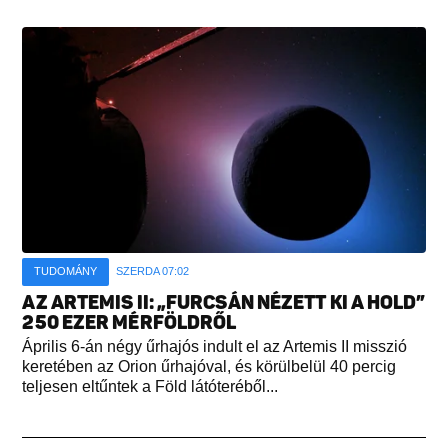
TUDOMÁNY
SZERDA 07:02
AZ ARTEMIS II: „FURCSÁN NÉZETT KI A HOLD”
250 EZER MÉRFÖLDRŐL
Április 6-án négy űrhajós indult el az Artemis II misszió
keretében az Orion űrhajóval, és körülbelül 40 percig
teljesen eltűntek a Föld látóteréből...