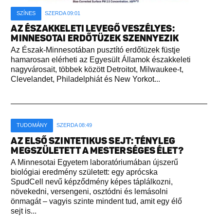
SZÍNES
SZERDA 09:01
AZ ÉSZAKKELETI LEVEGŐ VESZÉLYES:
MINNESOTAI ERDŐTÜZEK SZENNYEZIK
Az Észak-Minnesotában pusztító erdőtüzek füstje
hamarosan elérheti az Egyesült Államok északkeleti
nagyvárosait, többek között Detroitot, Milwaukee-t,
Clevelandet, Philadelphiát és New Yorkot...
TUDOMÁNY
SZERDA 08:49
AZ ELSŐ SZINTETIKUS SEJT: TÉNYLEG
MEGSZÜLETETT A MESTERSÉGES ÉLET?
A Minnesotai Egyetem laboratóriumában újszerű
biológiai eredmény született: egy aprócska
SpudCell nevű képződmény képes táplálkozni,
növekedni, versengeni, osztódni és lemásolni
önmagát – vagyis szinte mindent tud, amit egy élő
sejt is...