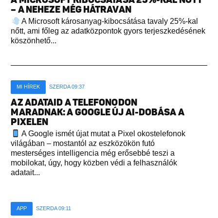
– A NEHEZE MÉG HÁTRAVAN
A Microsoft károsanyag-kibocsátása tavaly 25%-kal
nőtt, ami főleg az adatközpontok gyors terjeszkedésének
köszönhető...
MI HÍREK
SZERDA 09:37
AZ ADATAID A TELEFONODON
MARADNAK: A GOOGLE ÚJ AI-DOBÁSA A
PIXELEN
A Google ismét újat mutat a Pixel okostelefonok
világában – mostantól az eszközökön futó
mesterséges intelligencia még erősebbé teszi a
mobilokat, úgy, hogy közben védi a felhasználók
adatait...
APP
SZERDA 09:11