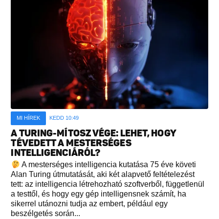
MI HÍREK
KEDD 10:49
A TURING-MÍTOSZ VÉGE: LEHET, HOGY
TÉVEDETT A MESTERSÉGES
INTELLIGENCIÁRÓL?
A mesterséges intelligencia kutatása 75 éve követi
Alan Turing útmutatását, aki két alapvető feltételezést
tett: az intelligencia létrehozható szoftverből, függetlenül
a testtől, és hogy egy gép intelligensnek számít, ha
sikerrel utánozni tudja az embert, például egy
beszélgetés során...