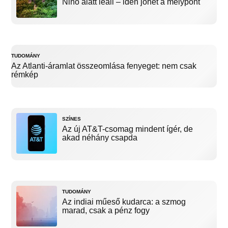
Niño alatt leáll – idén jöhet a mélypont
TUDOMÁNY
Az Atlanti-áramlat összeomlása fenyeget: nem csak
rémkép
SZÍNES
Az új AT&T-csomag mindent ígér, de
akad néhány csapda
TUDOMÁNY
Az indiai műeső kudarca: a szmog
marad, csak a pénz fogy