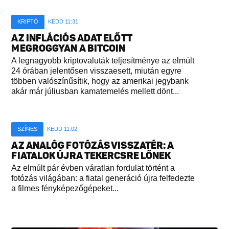
KRIPTÓ
KEDD 11:31
AZ INFLÁCIÓS ADAT ELŐTT
MEGROGGYAN A BITCOIN
A legnagyobb kriptovaluták teljesítménye az elmúlt
24 órában jelentősen visszaesett, miután egyre
többen valószínűsítik, hogy az amerikai jegybank
akár már júliusban kamatemelés mellett dönt...
SZÍNES
KEDD 11:02
AZ ANALÓG FOTÓZÁS VISSZATÉR: A
FIATALOK ÚJRA TEKERCSRE LŐNEK
Az elmúlt pár évben váratlan fordulat történt a
fotózás világában: a fiatal generáció újra felfedezte
a filmes fényképezőgépeket...