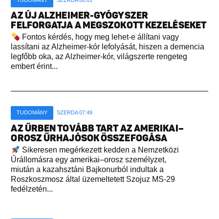
TUDOMÁNY
SZERDA 08:01
AZ ÚJ ALZHEIMER-GYÓGYSZER
FELFORGATJA A MEGSZOKOTT KEZELÉSEKET
Fontos kérdés, hogy meg lehet-e állítani vagy
lassítani az Alzheimer-kór lefolyását, hiszen a demencia
legfőbb oka, az Alzheimer-kór, világszerte rengeteg
embert érint...
TUDOMÁNY
SZERDA 07:49
AZ ŰRBEN TOVÁBB TART AZ AMERIKAI–
OROSZ ŰRHAJÓSOK ÖSSZEFOGÁSA
Sikeresen megérkezett kedden a Nemzetközi
Űrállomásra egy amerikai–orosz személyzet,
miután a kazahsztáni Bajkonurból indultak a
Roszkoszmosz által üzemeltetett Szojuz MS-29
fedélzetén...