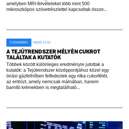
amelyben MRI-felvételeket több mint 500
mikroszkópos szövetrészlettel kapcsoltak össze...
TUDOMÁNY
KEDD 17:01
A TEJÚTRENDSZER MÉLYÉN CUKROT
TALÁLTAK A KUTATÓK
Többek között különleges eredményre jutottak a
kutatók: a Tejútrendszer középpontjához közel egy
óriási gázfelhőben felfedeztek egy ritka cukorfélét,
az eritrózt, amely nemcsak málnában, hanem
barnító krémekben is megtalálható...