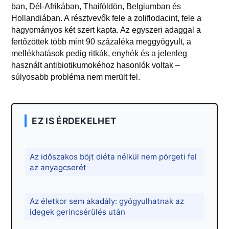
ban, Dél-Afrikában, Thaiföldön, Belgiumban és
Hollandiában. A résztvevők fele a zoliflodacint, fele a
hagyományos két szert kapta. Az egyszeri adaggal a
fertőzöttek több mint 90 százaléka meggyógyult, a
mellékhatások pedig ritkák, enyhék és a jelenleg
használt antibiotikumokéhoz hasonlók voltak –
súlyosabb probléma nem merült fel.
EZ IS ÉRDEKELHET
Az időszakos böjt diéta nélkül nem pörgeti fel
az anyagcserét
Az életkor sem akadály: gyógyulhatnak az
idegek gerincsérülés után