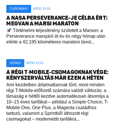
TUDOMÁNY
KEDD 15:01
A NASA PERSEVERANCE-JE CÉLBA ÉRT:
MEGVAN A MARSI MARATON
Történelmi teljesítmény született a Marson: a
Perseverance marsjáró öt év és négy hónap után
elérte a 42,195 kilométeres maratoni távot...
SZÍNES
KEDD 12:01
A RÉGI T‑MOBILE-CSOMAGOKNAK VÉGE:
KÉNYSZERVÁLTÁS MÁR EZEN A HÉTEN
Ami kezdetben ártalmatlannak tűnt, most minden
régi T-Mobile-előfizető számára valódi változás: a
társaság e héttől kezdve automatikusan átsorolja a
10–15 éves tarifákat – például a Simple Choice, T-
Mobile One, One Plus, a Magenta családhoz
tartozó, valamint a Sprintből áthozott régi
csomagokat – modernebb tarifákra...