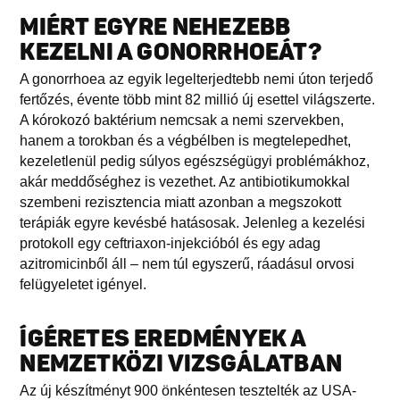
MIÉRT EGYRE NEHEZEBB
KEZELNI A GONORRHOEÁT?
A gonorrhoea az egyik legelterjedtebb nemi úton terjedő
fertőzés, évente több mint 82 millió új esettel világszerte.
A kórokozó baktérium nemcsak a nemi szervekben,
hanem a torokban és a végbélben is megtelepedhet,
kezeletlenül pedig súlyos egészségügyi problémákhoz,
akár meddőséghez is vezethet. Az antibiotikumokkal
szembeni rezisztencia miatt azonban a megszokott
terápiák egyre kevésbé hatásosak. Jelenleg a kezelési
protokoll egy ceftriaxon-injekcióból és egy adag
azitromicinből áll – nem túl egyszerű, ráadásul orvosi
felügyeletet igényel.
ÍGÉRETES EREDMÉNYEK A
NEMZETKÖZI VIZSGÁLATBAN
Az új készítményt 900 önkéntesen tesztelték az USA-