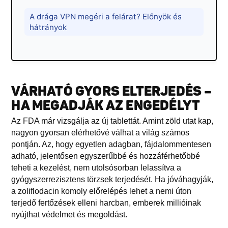
A drága VPN megéri a felárat? Előnyök és
hátrányok
VÁRHATÓ GYORS ELTERJEDÉS –
HA MEGADJÁK AZ ENGEDÉLYT
Az FDA már vizsgálja az új tablettát. Amint zöld utat kap,
nagyon gyorsan elérhetővé válhat a világ számos
pontján. Az, hogy egyetlen adagban, fájdalommentesen
adható, jelentősen egyszerűbbé és hozzáférhetőbbé
teheti a kezelést, nem utolsósorban lelassítva a
gyógyszerrezisztens törzsek terjedését. Ha jóváhagyják,
a zoliflodacin komoly előrelépés lehet a nemi úton
terjedő fertőzések elleni harcban, emberek millióinak
nyújthat védelmet és megoldást.