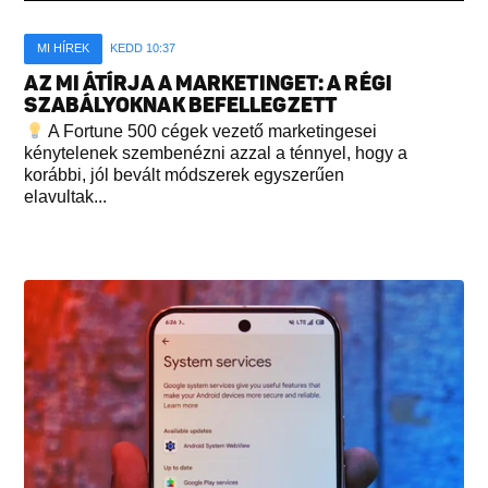
MI HÍREK
KEDD 10:37
AZ MI ÁTÍRJA A MARKETINGET: A RÉGI
SZABÁLYOKNAK BEFELLEGZETT
A Fortune 500 cégek vezető marketingesei
kénytelenek szembenézni azzal a ténnyel, hogy a
korábbi, jól bevált módszerek egyszerűen
elavultak...