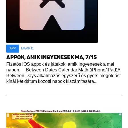
APP
MA 09:11
APPOK, AMIK INGYENESEK MA, 7/15
Fizetős iOS appok és játékok, amik ingyenesek a mai
napon. Between Dates Calendar Math (iPhone/iPad)A
Between Days alkalmazás egyszerű és gyors megoldást
kínál két dátum közötti napok kiszámítására...