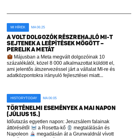
MI HÍREK
MA 06:25
A VOLT DOLGOZÓK RÉSZREHAJLÓ MI-T
SEJTENEK A LEÉPÍTÉSEK MÖGÖTT –
PERELIK A METÁT
Májusban a Meta megvált dolgozóinak 10
százalékától, közel 8 000 alkalmazottat küldött el,
ami jelentős átszervezéssel járt a vállalat MI-re és
adatközpontokra irányuló fejlesztései miatt...
HISTORYTODAY
MA 06:05
TÖRTÉNELMI ESEMÉNYEK A MAI NAPON
(JÚLIUS 15.)
Időutazás egyetlen napon: Jeruzsálem falainak
áttörésétől
a Rosetta-kő
megtalálásán és
Napoleon
megadásán át a Grunwaldnál vívott