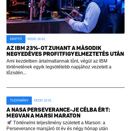
KRIPTÓ
KEDD 16:01
AZ IBM 23%-OT ZUHANT A MÁSODIK
NEGYEDÉVES PROFITFIGYELMEZTETÉS UTÁN
Ami kezdetben ártalmatlannak tűnt, végül az IBM
történetének egyik legsötétebb napjához vezetett a
tőzsdén...
TUDOMÁNY
KEDD 15:01
A NASA PERSEVERANCE-JE CÉLBA ÉRT:
MEGVAN A MARSI MARATON
Történelmi teljesítmény született a Marson: a
Perseverance marsjáró öt év és négy hónap után