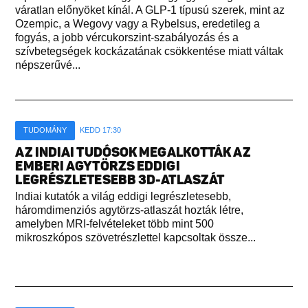
váratlan előnyöket kínál. A GLP-1 típusú szerek, mint az
Ozempic, a Wegovy vagy a Rybelsus, eredetileg a
fogyás, a jobb vércukorszint-szabályozás és a
szívbetegségek kockázatának csökkentése miatt váltak
népszerűvé...
TUDOMÁNY
KEDD 17:30
AZ INDIAI TUDÓSOK MEGALKOTTÁK AZ
EMBERI AGYTÖRZS EDDIGI
LEGRÉSZLETESEBB 3D-ATLASZÁT
Indiai kutatók a világ eddigi legrészletesebb,
háromdimenziós agytörzs-atlaszát hozták létre,
amelyben MRI-felvételeket több mint 500
mikroszkópos szövetrészlettel kapcsoltak össze...