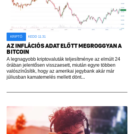
KRIPTÓ
KEDD 11:31
AZ INFLÁCIÓS ADAT ELŐTT MEGROGGYAN A
BITCOIN
A legnagyobb kriptovaluták teljesítménye az elmúlt 24
órában jelentősen visszaesett, miután egyre többen
valószínűsítik, hogy az amerikai jegybank akár már
júliusban kamatemelés mellett dönt...