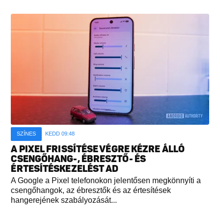
SZÍNES
KEDD 09:48
A PIXEL FRISSÍTÉSE VÉGRE KÉZRE ÁLLÓ
CSENGŐHANG-, ÉBRESZTŐ- ÉS
ÉRTESÍTÉSKEZELÉST AD
A Google a Pixel telefonokon jelentősen megkönnyíti a
csengőhangok, az ébresztők és az értesítések
hangerejének szabályozását...