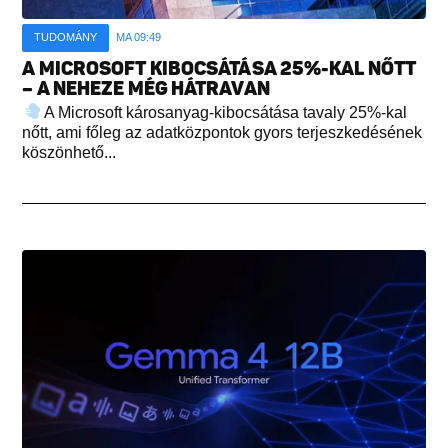
TUDOMÁNY
MA 09:49
A MICROSOFT KIBOCSÁTÁSA 25%-KAL NŐTT
– A NEHEZE MÉG HÁTRAVAN
A Microsoft károsanyag-kibocsátása tavaly 25%-kal
nőtt, ami főleg az adatközpontok gyors terjeszkedésének
köszönhető...