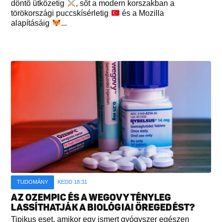
döntő ütközetig
, sőt a modern korszakban a
törökországi puccskísérletig
és a Mozilla
alapításáig
...
TUDOMÁNY
KEDD 18:31
AZ OZEMPIC ÉS A WEGOVY TÉNYLEG
LASSÍTHATJÁK A BIOLÓGIAI ÖREGEDÉST?
Tipikus eset, amikor egy ismert gyógyszer egészen