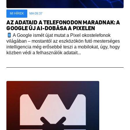
MI HÍREK
MA 09:37
AZ ADATAID A TELEFONODON MARADNAK: A
GOOGLE ÚJ AI-DOBÁSA A PIXELEN
A Google ismét újat mutat a Pixel okostelefonok
világában – mostantól az eszközökön futó mesterséges
intelligencia még erősebbé teszi a mobilokat, úgy, hogy
közben védi a felhasználók adatait...