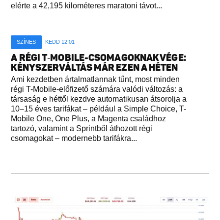
elérte a 42,195 kilométeres maratoni távot...
SZÍNES
KEDD 12:01
A RÉGI T‑MOBILE-CSOMAGOKNAK VÉGE:
KÉNYSZERVÁLTÁS MÁR EZEN A HÉTEN
Ami kezdetben ártalmatlannak tűnt, most minden
régi T-Mobile-előfizető számára valódi változás: a
társaság e héttől kezdve automatikusan átsorolja a
10–15 éves tarifákat – például a Simple Choice, T-
Mobile One, One Plus, a Magenta családhoz
tartozó, valamint a Sprintből áthozott régi
csomagokat – modernebb tarifákra...