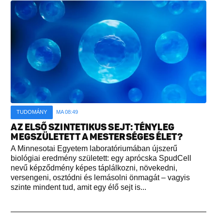
TUDOMÁNY
MA 08:49
AZ ELSŐ SZINTETIKUS SEJT: TÉNYLEG
MEGSZÜLETETT A MESTERSÉGES ÉLET?
A Minnesotai Egyetem laboratóriumában újszerű
biológiai eredmény született: egy aprócska SpudCell
nevű képződmény képes táplálkozni, növekedni,
versengeni, osztódni és lemásolni önmagát – vagyis
szinte mindent tud, amit egy élő sejt is...