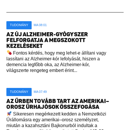
TUDOMÁNY
MA 08:01
AZ ÚJ ALZHEIMER-GYÓGYSZER
FELFORGATJA A MEGSZOKOTT
KEZELÉSEKET
Fontos kérdés, hogy meg lehet-e állítani vagy
lassítani az Alzheimer-kór lefolyását, hiszen a
demencia legfőbb oka, az Alzheimer-kór,
világszerte rengeteg embert érint...
TUDOMÁNY
MA 07:49
AZ ŰRBEN TOVÁBB TART AZ AMERIKAI–
OROSZ ŰRHAJÓSOK ÖSSZEFOGÁSA
Sikeresen megérkezett kedden a Nemzetközi
Űrállomásra egy amerikai–orosz személyzet,
miután a kazahsztáni Bajkonurból indultak a