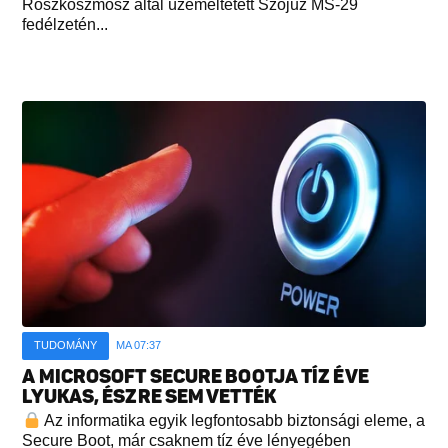
Roszkoszmosz által üzemeltetett Szojuz MS-29
fedélzetén...
TUDOMÁNY
MA 07:37
A MICROSOFT SECURE BOOTJA TÍZ ÉVE
LYUKAS, ÉSZRE SEM VETTÉK
Az informatika egyik legfontosabb biztonsági eleme, a
Secure Boot, már csaknem tíz éve lényegében