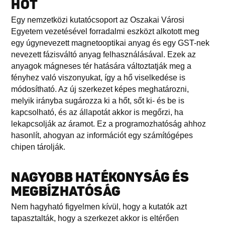
HŐT
Egy nemzetközi kutatócsoport az Oszakai Városi
Egyetem vezetésével forradalmi eszközt alkotott meg
egy úgynevezett magnetooptikai anyag és egy GST-nek
nevezett fázisváltó anyag felhasználásával. Ezek az
anyagok mágneses tér hatására változtatják meg a
fényhez való viszonyukat, így a hő viselkedése is
módosítható. Az új szerkezet képes meghatározni,
melyik irányba sugározza ki a hőt, sőt ki- és be is
kapcsolható, és az állapotát akkor is megőrzi, ha
lekapcsolják az áramot. Ez a programozhatóság ahhoz
hasonlít, ahogyan az információt egy számítógépes
chipen tárolják.
NAGYOBB HATÉKONYSÁG ÉS
MEGBÍZHATÓSÁG
Nem hagyható figyelmen kívül, hogy a kutatók azt
tapasztalták, hogy a szerkezet akkor is eltérően