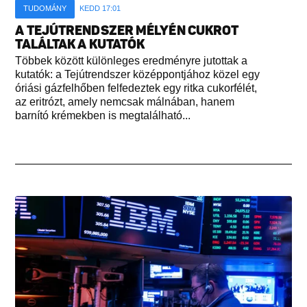
TUDOMÁNY
KEDD 17:01
A TEJÚTRENDSZER MÉLYÉN CUKROT
TALÁLTAK A KUTATÓK
Többek között különleges eredményre jutottak a
kutatók: a Tejútrendszer középpontjához közel egy
óriási gázfelhőben felfedeztek egy ritka cukorfélét,
az eritrózt, amely nemcsak málnában, hanem
barnító krémekben is megtalálható...