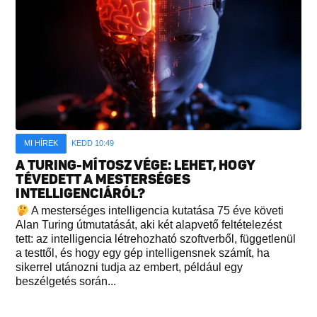
MI HÍREK
KEDD 10:49
A TURING-MÍTOSZ VÉGE: LEHET, HOGY
TÉVEDETT A MESTERSÉGES
INTELLIGENCIÁRÓL?
A mesterséges intelligencia kutatása 75 éve követi
Alan Turing útmutatását, aki két alapvető feltételezést
tett: az intelligencia létrehozható szoftverből, függetlenül
a testtől, és hogy egy gép intelligensnek számít, ha
sikerrel utánozni tudja az embert, például egy
beszélgetés során...