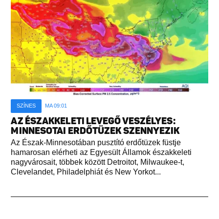
SZÍNES
MA 09:01
AZ ÉSZAKKELETI LEVEGŐ VESZÉLYES:
MINNESOTAI ERDŐTÜZEK SZENNYEZIK
Az Észak-Minnesotában pusztító erdőtüzek füstje
hamarosan elérheti az Egyesült Államok északkeleti
nagyvárosait, többek között Detroitot, Milwaukee-t,
Clevelandet, Philadelphiát és New Yorkot...