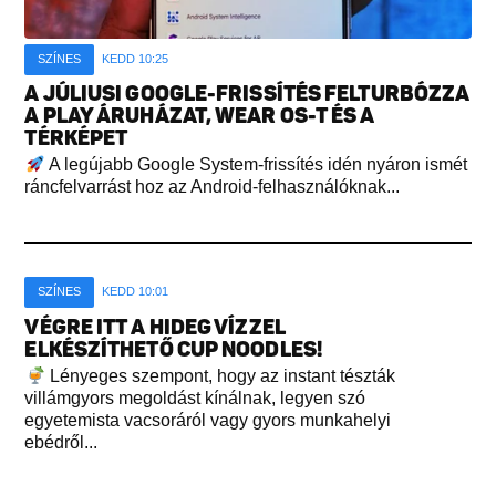
SZÍNES
KEDD 10:25
A JÚLIUSI GOOGLE-FRISSÍTÉS FELTURBÓZZA
A PLAY ÁRUHÁZAT, WEAR OS-T ÉS A
TÉRKÉPET
A legújabb Google System-frissítés idén nyáron ismét
ráncfelvarrást hoz az Android-felhasználóknak...
SZÍNES
KEDD 10:01
VÉGRE ITT A HIDEG VÍZZEL
ELKÉSZÍTHETŐ CUP NOODLES!
Lényeges szempont, hogy az instant tészták
villámgyors megoldást kínálnak, legyen szó
egyetemista vacsoráról vagy gyors munkahelyi
ebédről...