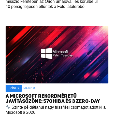
misszió keretében az Orion űrhajóval, és körülbelül
40 percig teljesen eltűntek a Föld látóteréből...
SZÍNES
MA 06:38
A MICROSOFT REKORDMÉRETŰ
JAVÍTÁSÖZÖNE: 570 HIBA ÉS 3 ZERO-DAY
Szinte példátlanul nagy frissítési csomagot adott ki a
Microsoft a 2026...