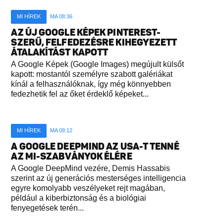
MI HÍREK
MA 08:36
AZ ÚJ GOOGLE KÉPEK PINTEREST-
SZERŰ, FELFEDEZÉSRE KIHEGYEZETT
ÁTALAKÍTÁST KAPOTT
A Google Képek (Google Images) megújult külsőt
kapott: mostantól személyre szabott galériákat
kínál a felhasználóknak, így még könnyebben
fedezhetik fel az őket érdeklő képeket...
MI HÍREK
MA 08:12
A GOOGLE DEEPMIND AZ USA-T TENNÉ
AZ MI-SZABVÁNYOK ÉLÉRE
A Google DeepMind vezére, Demis Hassabis
szerint az új generációs mesterséges intelligencia
egyre komolyabb veszélyeket rejt magában,
például a kiberbiztonság és a biológiai
fenyegetések terén...