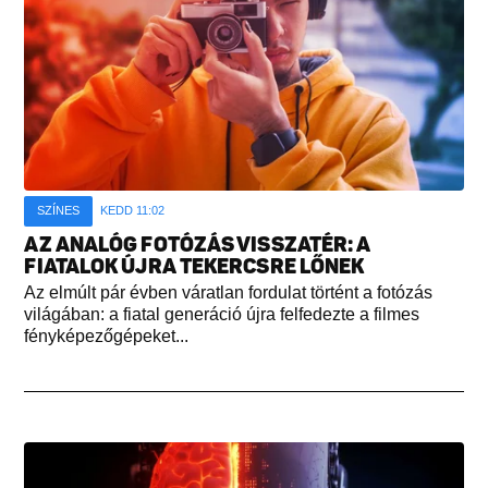
SZÍNES
KEDD 11:02
AZ ANALÓG FOTÓZÁS VISSZATÉR: A
FIATALOK ÚJRA TEKERCSRE LŐNEK
Az elmúlt pár évben váratlan fordulat történt a fotózás
világában: a fiatal generáció újra felfedezte a filmes
fényképezőgépeket...