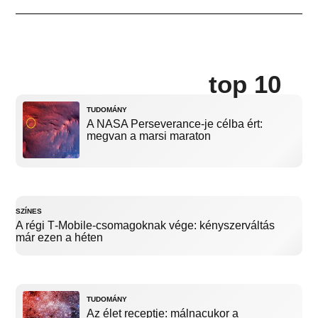
top 10
TUDOMÁNY
A NASA Perseverance-je célba ért:
megvan a marsi maraton
SZÍNES
A régi T‑Mobile-csomagoknak vége: kényszerváltás
már ezen a héten
TUDOMÁNY
Az élet receptje: málnacukor a