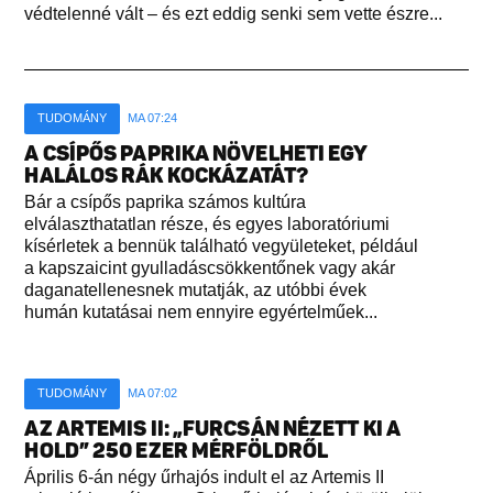
védtelenné vált – és ezt eddig senki sem vette észre...
TUDOMÁNY
MA 07:24
A CSÍPŐS PAPRIKA NÖVELHETI EGY
HALÁLOS RÁK KOCKÁZATÁT?
Bár a csípős paprika számos kultúra
elválaszthatatlan része, és egyes laboratóriumi
kísérletek a bennük található vegyületeket, például
a kapszaicint gyulladáscsökkentőnek vagy akár
daganatellenesnek mutatják, az utóbbi évek
humán kutatásai nem ennyire egyértelműek...
TUDOMÁNY
MA 07:02
AZ ARTEMIS II: „FURCSÁN NÉZETT KI A
HOLD” 250 EZER MÉRFÖLDRŐL
Április 6-án négy űrhajós indult el az Artemis II