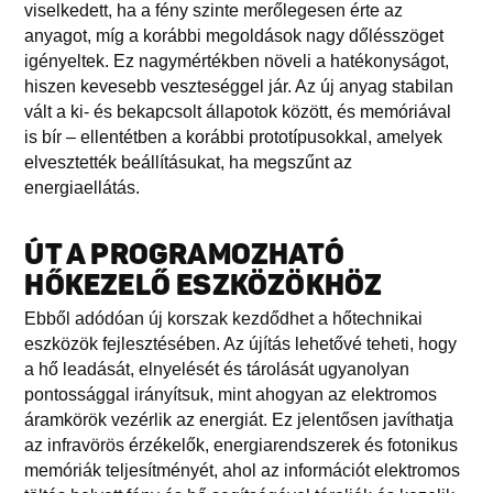
viselkedett, ha a fény szinte merőlegesen érte az
anyagot, míg a korábbi megoldások nagy dőlésszöget
igényeltek. Ez nagymértékben növeli a hatékonyságot,
hiszen kevesebb veszteséggel jár. Az új anyag stabilan
vált a ki- és bekapcsolt állapotok között, és memóriával
is bír – ellentétben a korábbi prototípusokkal, amelyek
elvesztették beállításukat, ha megszűnt az
energiaellátás.
ÚT A PROGRAMOZHATÓ
HŐKEZELŐ ESZKÖZÖKHÖZ
Ebből adódóan új korszak kezdődhet a hőtechnikai
eszközök fejlesztésében. Az újítás lehetővé teheti, hogy
a hő leadását, elnyelését és tárolását ugyanolyan
pontossággal irányítsuk, mint ahogyan az elektromos
áramkörök vezérlik az energiát. Ez jelentősen javíthatja
az infravörös érzékelők, energiarendszerek és fotonikus
memóriák teljesítményét, ahol az információt elektromos