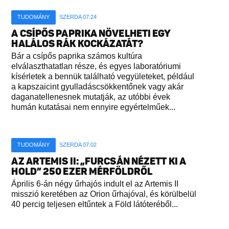
TUDOMÁNY
SZERDA 07:24
A CSÍPŐS PAPRIKA NÖVELHETI EGY
HALÁLOS RÁK KOCKÁZATÁT?
Bár a csípős paprika számos kultúra
elválaszthatatlan része, és egyes laboratóriumi
kísérletek a bennük található vegyületeket, például
a kapszaicint gyulladáscsökkentőnek vagy akár
daganatellenesnek mutatják, az utóbbi évek
humán kutatásai nem ennyire egyértelműek...
TUDOMÁNY
SZERDA 07:02
AZ ARTEMIS II: „FURCSÁN NÉZETT KI A
HOLD” 250 EZER MÉRFÖLDRŐL
Április 6-án négy űrhajós indult el az Artemis II
misszió keretében az Orion űrhajóval, és körülbelül
40 percig teljesen eltűntek a Föld látóteréből...