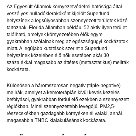
Az Egyesült Államok környezetvédelmi hatósága által
veszélyes hulladéklerakóként kijelölt Superfund
helyszínek a legsúlyosabban szennyezett területek közé
tartoznak. Florida államban például 52 aktív ilyen terület
található, amelyek környezetében élők egyre
gyakrabban szólalnak meg az egészségügyi kockázatok
miatt. A legújabb kutatások szerint a Superfund
helyszínek közelében élő nők esetében akár 30
százalékkal magasabb az áttétes (metasztatikus) mellrák
kockázata.
Különösen a háromszorosan negatív (triple-negative)
mellrák, amelyet a kemoterápián kívül kevés kezelés
befolyásol, gyakrabban fordul elő ezekben a szennyezett
régiókban. Minél szennyezettebb levegőjű, PM2,5-
részecskékben gazdagabb környéken él valaki, annál
magasabb a TNBC kialakulásának kockázata.