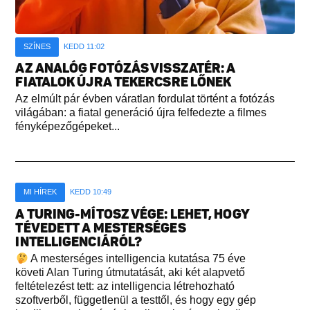
SZÍNES
KEDD 11:02
AZ ANALÓG FOTÓZÁS VISSZATÉR: A
FIATALOK ÚJRA TEKERCSRE LŐNEK
Az elmúlt pár évben váratlan fordulat történt a fotózás
világában: a fiatal generáció újra felfedezte a filmes
fényképezőgépeket...
MI HÍREK
KEDD 10:49
A TURING-MÍTOSZ VÉGE: LEHET, HOGY
TÉVEDETT A MESTERSÉGES
INTELLIGENCIÁRÓL?
A mesterséges intelligencia kutatása 75 éve
követi Alan Turing útmutatását, aki két alapvető
feltételezést tett: az intelligencia létrehozható
szoftverből, függetlenül a testtől, és hogy egy gép