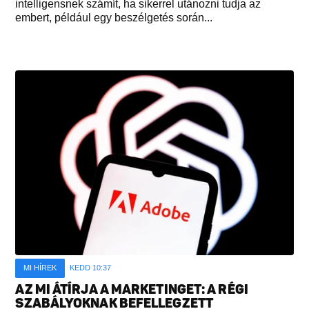
intelligensnek számít, ha sikerrel utánozni tudja az
embert, például egy beszélgetés során...
MI HÍREK
KEDD 10:37
AZ MI ÁTÍRJA A MARKETINGET: A RÉGI
SZABÁLYOKNAK BEFELLEGZETT