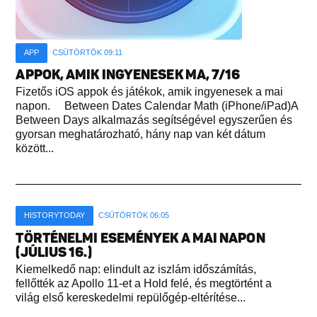
APP
CSÜTÖRTÖK 09:11
APPOK, AMIK INGYENESEK MA, 7/16
Fizetős iOS appok és játékok, amik ingyenesek a mai
napon. Between Dates Calendar Math (iPhone/iPad)A
Between Days alkalmazás segítségével egyszerűen és
gyorsan meghatározható, hány nap van két dátum
között...
HISTORYTODAY
CSÜTÖRTÖK 06:05
TÖRTÉNELMI ESEMÉNYEK A MAI NAPON
(JÚLIUS 16.)
Kiemelkedő nap: elindult az iszlám időszámítás,
fellőtték az Apollo 11-et a Hold felé, és megtörtént a
világ első kereskedelmi repülőgép-eltérítése...