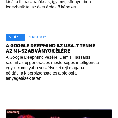
kínál a felhasználóknak, így még könnyebben
fedezhetik fel az őket érdeklő képeket...
MI HÍREK
SZERDA 08:12
A GOOGLE DEEPMIND AZ USA-T TENNÉ
AZ MI-SZABVÁNYOK ÉLÉRE
A Google DeepMind vezére, Demis Hassabis
szerint az új generációs mesterséges intelligencia
egyre komolyabb veszélyeket rejt magában,
például a kiberbiztonság és a biológiai
fenyegetések terén...