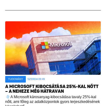
TUDOMÁNY
SZERDA 09:49
A MICROSOFT KIBOCSÁTÁSA 25%-KAL NŐTT
– A NEHEZE MÉG HÁTRAVAN
A Microsoft károsanyag-kibocsátása tavaly 25%-kal
nőtt, ami főleg az adatközpontok gyors terjeszkedésének