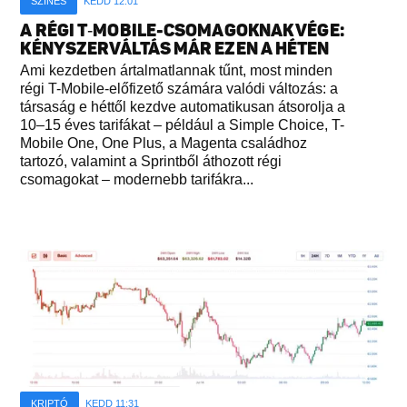
SZÍNES
KEDD 12:01
A RÉGI T‑MOBILE-CSOMAGOKNAK VÉGE:
KÉNYSZERVÁLTÁS MÁR EZEN A HÉTEN
Ami kezdetben ártalmatlannak tűnt, most minden
régi T-Mobile-előfizető számára valódi változás: a
társaság e héttől kezdve automatikusan átsorolja a
10–15 éves tarifákat – például a Simple Choice, T-
Mobile One, One Plus, a Magenta családhoz
tartozó, valamint a Sprintből áthozott régi
csomagokat – modernebb tarifákra...
KRIPTÓ
KEDD 11:31