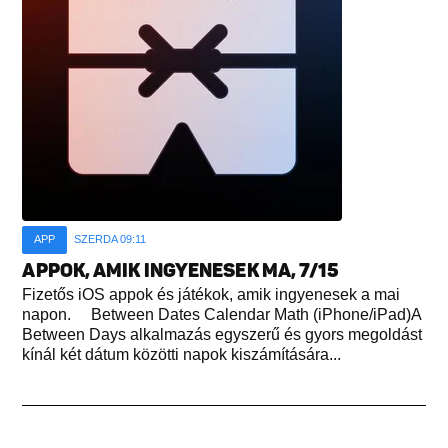
APP
SZERDA 09:11
APPOK, AMIK INGYENESEK MA, 7/15
Fizetős iOS appok és játékok, amik ingyenesek a mai
napon. Between Dates Calendar Math (iPhone/iPad)A
Between Days alkalmazás egyszerű és gyors megoldást
kínál két dátum közötti napok kiszámítására...