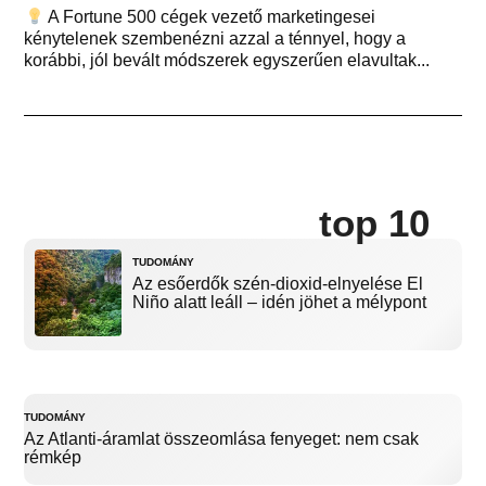
A Fortune 500 cégek vezető marketingesei
kénytelenek szembenézni azzal a ténnyel, hogy a
korábbi, jól bevált módszerek egyszerűen elavultak...
top 10
TUDOMÁNY
Az esőerdők szén-dioxid-elnyelése El
Niño alatt leáll – idén jöhet a mélypont
TUDOMÁNY
Az Atlanti-áramlat összeomlása fenyeget: nem csak
rémkép