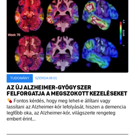
TUDOMÁNY
SZERDA 08:01
AZ ÚJ ALZHEIMER-GYÓGYSZER
FELFORGATJA A MEGSZOKOTT KEZELÉSEKET
Fontos kérdés, hogy meg lehet-e állítani vagy
lassítani az Alzheimer-kór lefolyását, hiszen a demencia
legfőbb oka, az Alzheimer-kór, világszerte rengeteg
embert érint...