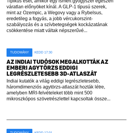
Tipikus eset, amikor egy ismert gyógyszer egészen
váratlan előnyöket kínál. A GLP-1 típusú szerek,
mint az Ozempic, a Wegovy vagy a Rybelsus,
eredetileg a fogyás, a jobb vércukorszint-
szabályozás és a szívbetegségek kockázatának
csökkentése miatt váltak népszerűvé...
TUDOMÁNY
KEDD 17:30
AZ INDIAI TUDÓSOK MEGALKOTTÁK AZ
EMBERI AGYTÖRZS EDDIGI
LEGRÉSZLETESEBB 3D-ATLASZÁT
Indiai kutatók a világ eddigi legrészletesebb,
háromdimenziós agytörzs-atlaszát hozták létre,
amelyben MRI-felvételeket több mint 500
mikroszkópos szövetrészlettel kapcsoltak össze...
TUDOMÁNY
KEDD 17:01