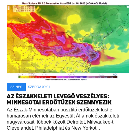
SZÍNES
SZERDA 09:01
AZ ÉSZAKKELETI LEVEGŐ VESZÉLYES:
MINNESOTAI ERDŐTÜZEK SZENNYEZIK
Az Észak-Minnesotában pusztító erdőtüzek füstje
hamarosan elérheti az Egyesült Államok északkeleti
nagyvárosait, többek között Detroitot, Milwaukee-t,
Clevelandet, Philadelphiát és New Yorkot...