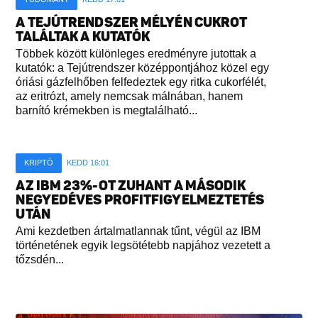
A TEJÚTRENDSZER MÉLYÉN CUKROT
TALÁLTAK A KUTATÓK
Többek között különleges eredményre jutottak a
kutatók: a Tejútrendszer középpontjához közel egy
óriási gázfelhőben felfedeztek egy ritka cukorfélét,
az eritrózt, amely nemcsak málnában, hanem
barnító krémekben is megtalálható...
KRIPTÓ
KEDD 16:01
AZ IBM 23%-OT ZUHANT A MÁSODIK
NEGYEDÉVES PROFITFIGYELMEZTETÉS
UTÁN
Ami kezdetben ártalmatlannak tűnt, végül az IBM
történetének egyik legsötétebb napjához vezetett a
tőzsdén...