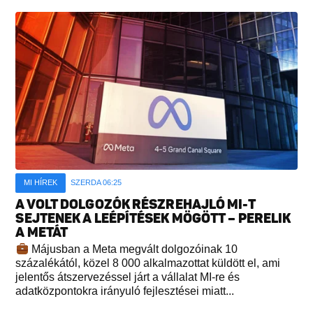
MI HÍREK
SZERDA 06:25
A VOLT DOLGOZÓK RÉSZREHAJLÓ MI-T
SEJTENEK A LEÉPÍTÉSEK MÖGÖTT – PERELIK
A METÁT
Májusban a Meta megvált dolgozóinak 10
százalékától, közel 8 000 alkalmazottat küldött el, ami
jelentős átszervezéssel járt a vállalat MI-re és
adatközpontokra irányuló fejlesztései miatt...