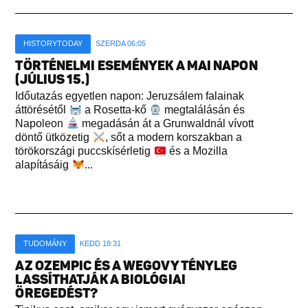
HISTORYTODAY
SZERDA 06:05
TÖRTÉNELMI ESEMÉNYEK A MAI NAPON
(JÚLIUS 15.)
Időutazás egyetlen napon: Jeruzsálem falainak
áttörésétől
a Rosetta-kő
megtalálásán és
Napoleon
megadásán át a Grunwaldnál vívott
döntő ütközetig
, sőt a modern korszakban a
törökországi puccskísérletig
és a Mozilla
alapításáig
...
TUDOMÁNY
KEDD 18:31
AZ OZEMPIC ÉS A WEGOVY TÉNYLEG
LASSÍTHATJÁK A BIOLÓGIAI
ÖREGEDÉST?