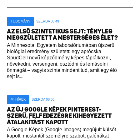
TUDOMÁNY
SZERDA 08:49
AZ ELSŐ SZINTETIKUS SEJT: TÉNYLEG
MEGSZÜLETETT A MESTERSÉGES ÉLET?
A Minnesotai Egyetem laboratóriumában újszerű
biológiai eredmény született: egy aprócska
SpudCell nevű képződmény képes táplálkozni,
növekedni, versengeni, osztódni és lemásolni
önmagát – vagyis szinte mindent tud, amit egy élő
sejt is...
MI HÍREK
SZERDA 08:36
AZ ÚJ GOOGLE KÉPEK PINTEREST-
SZERŰ, FELFEDEZÉSRE KIHEGYEZETT
ÁTALAKÍTÁST KAPOTT
A Google Képek (Google Images) megújult külsőt
kapott: mostantól személyre szabott galériákat