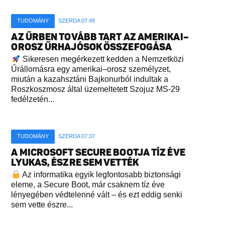
TUDOMÁNY
SZERDA 07:49
AZ ŰRBEN TOVÁBB TART AZ AMERIKAI–
OROSZ ŰRHAJÓSOK ÖSSZEFOGÁSA
Sikeresen megérkezett kedden a Nemzetközi
Űrállomásra egy amerikai–orosz személyzet,
miután a kazahsztáni Bajkonurból indultak a
Roszkoszmosz által üzemeltetett Szojuz MS-29
fedélzetén...
TUDOMÁNY
SZERDA 07:37
A MICROSOFT SECURE BOOTJA TÍZ ÉVE
LYUKAS, ÉSZRE SEM VETTÉK
Az informatika egyik legfontosabb biztonsági
eleme, a Secure Boot, már csaknem tíz éve
lényegében védtelenné vált – és ezt eddig senki
sem vette észre...