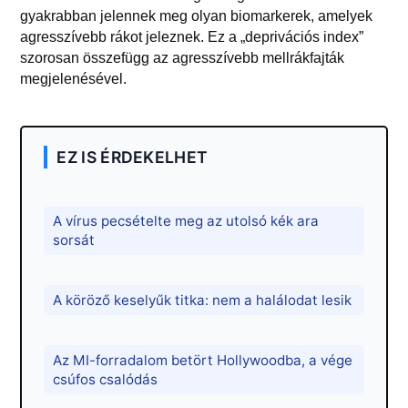
gyakrabban jelennek meg olyan biomarkerek, amelyek
agresszívebb rákot jeleznek. Ez a „deprivációs index”
szorosan összefügg az agresszívebb mellrákfajták
megjelenésével.
EZ IS ÉRDEKELHET
A vírus pecsételte meg az utolsó kék ara
sorsát
A köröző keselyűk titka: nem a halálodat lesik
Az MI-forradalom betört Hollywoodba, a vége
csúfos csalódás