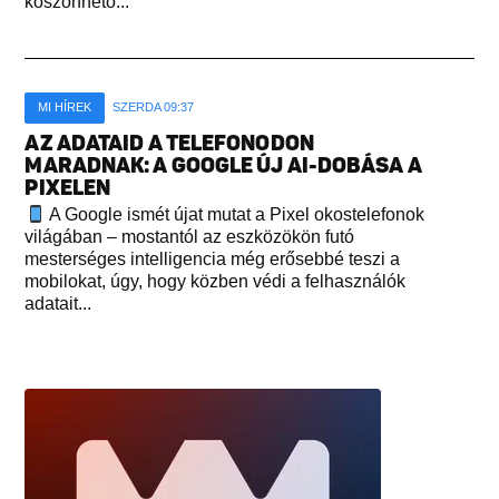
köszönhető...
MI HÍREK
SZERDA 09:37
AZ ADATAID A TELEFONODON
MARADNAK: A GOOGLE ÚJ AI-DOBÁSA A
PIXELEN
A Google ismét újat mutat a Pixel okostelefonok
világában – mostantól az eszközökön futó
mesterséges intelligencia még erősebbé teszi a
mobilokat, úgy, hogy közben védi a felhasználók
adatait...