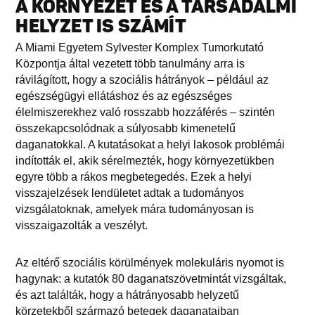
A KÖRNYEZET ÉS A TÁRSADALMI
HELYZET IS SZÁMÍT
A Miami Egyetem Sylvester Komplex Tumorkutató
Központja által vezetett több tanulmány arra is
rávilágított, hogy a szociális hátrányok – például az
egészségügyi ellátáshoz és az egészséges
élelmiszerekhez való rosszabb hozzáférés – szintén
összekapcsolódnak a súlyosabb kimenetelű
daganatokkal. A kutatásokat a helyi lakosok problémái
indították el, akik sérelmezték, hogy környezetükben
egyre több a rákos megbetegedés. Ezek a helyi
visszajelzések lendületet adtak a tudományos
vizsgálatoknak, amelyek mára tudományosan is
visszaigazolták a veszélyt.
Az eltérő szociális körülmények molekuláris nyomot is
hagynak: a kutatók 80 daganatszövetmintát vizsgáltak,
és azt találták, hogy a hátrányosabb helyzetű
körzetekből származó betegek daganataiban