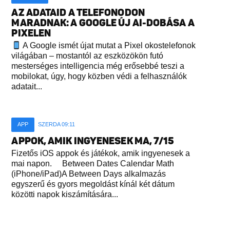
AZ ADATAID A TELEFONODON
MARADNAK: A GOOGLE ÚJ AI-DOBÁSA A
PIXELEN
A Google ismét újat mutat a Pixel okostelefonok
világában – mostantól az eszközökön futó
mesterséges intelligencia még erősebbé teszi a
mobilokat, úgy, hogy közben védi a felhasználók
adatait...
APP
SZERDA 09:11
APPOK, AMIK INGYENESEK MA, 7/15
Fizetős iOS appok és játékok, amik ingyenesek a
mai napon. Between Dates Calendar Math
(iPhone/iPad)A Between Days alkalmazás
egyszerű és gyors megoldást kínál két dátum
közötti napok kiszámítására...