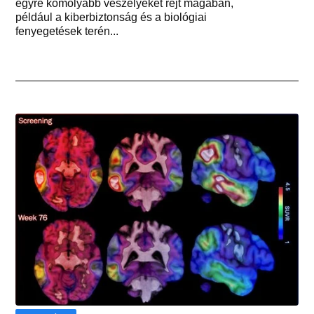
egyre komolyabb veszélyeket rejt magában,
például a kiberbiztonság és a biológiai
fenyegetések terén...