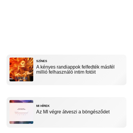
SZÍNES
A kényes randiappok felfedték másfél
millió felhasználó intim fotóit
MI HÍREK
Az MI végre átveszi a böngésződet