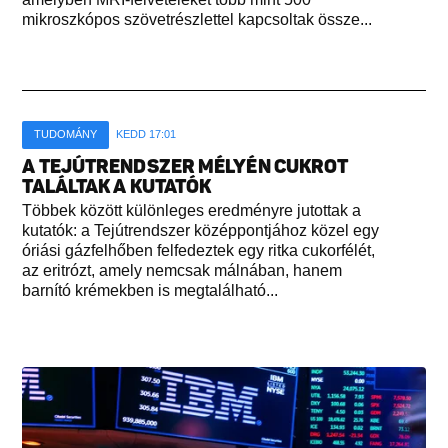
mikroszkópos szövetrészlettel kapcsoltak össze...
TUDOMÁNY
KEDD 17:01
A TEJÚTRENDSZER MÉLYÉN CUKROT
TALÁLTAK A KUTATÓK
Többek között különleges eredményre jutottak a
kutatók: a Tejútrendszer középpontjához közel egy
óriási gázfelhőben felfedeztek egy ritka cukorfélét,
az eritrózt, amely nemcsak málnában, hanem
barnító krémekben is megtalálható...