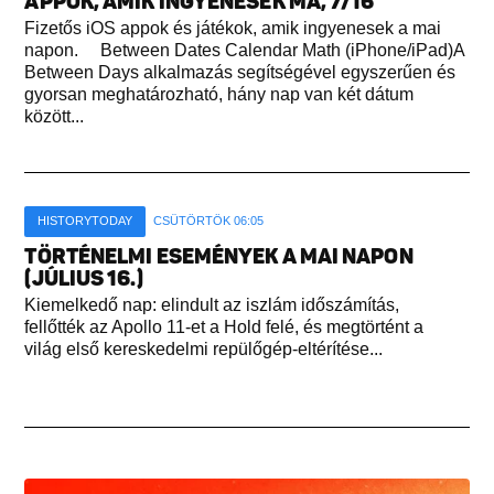
APPOK, AMIK INGYENESEK MA, 7/16
Fizetős iOS appok és játékok, amik ingyenesek a mai
napon. Between Dates Calendar Math (iPhone/iPad)A
Between Days alkalmazás segítségével egyszerűen és
gyorsan meghatározható, hány nap van két dátum
között...
HISTORYTODAY
CSÜTÖRTÖK 06:05
TÖRTÉNELMI ESEMÉNYEK A MAI NAPON
(JÚLIUS 16.)
Kiemelkedő nap: elindult az iszlám időszámítás,
fellőtték az Apollo 11-et a Hold felé, és megtörtént a
világ első kereskedelmi repülőgép-eltérítése...