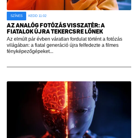
SZÍNES
KEDD 11:02
AZ ANALÓG FOTÓZÁS VISSZATÉR: A
FIATALOK ÚJRA TEKERCSRE LŐNEK
Az elmúlt pár évben váratlan fordulat történt a fotózás
világában: a fiatal generáció újra felfedezte a filmes
fényképezőgépeket...