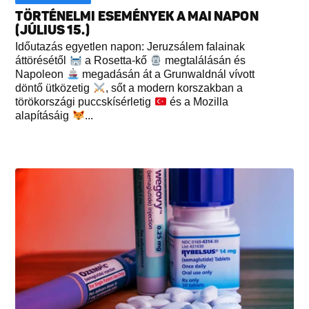
TÖRTÉNELMI ESEMÉNYEK A MAI NAPON
(JÚLIUS 15.)
Időutazás egyetlen napon: Jeruzsálem falainak
áttörésétől
a Rosetta-kő
megtalálásán és
Napoleon
megadásán át a Grunwaldnál vívott
döntő ütközetig
, sőt a modern korszakban a
törökországi puccskísérletig
és a Mozilla
alapításáig
...