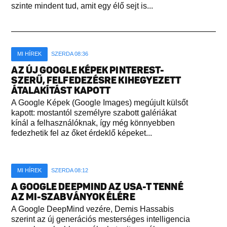
szinte mindent tud, amit egy élő sejt is...
MI HÍREK
SZERDA 08:36
AZ ÚJ GOOGLE KÉPEK PINTEREST-
SZERŰ, FELFEDEZÉSRE KIHEGYEZETT
ÁTALAKÍTÁST KAPOTT
A Google Képek (Google Images) megújult külsőt
kapott: mostantól személyre szabott galériákat
kínál a felhasználóknak, így még könnyebben
fedezhetik fel az őket érdeklő képeket...
MI HÍREK
SZERDA 08:12
A GOOGLE DEEPMIND AZ USA-T TENNÉ
AZ MI-SZABVÁNYOK ÉLÉRE
A Google DeepMind vezére, Demis Hassabis
szerint az új generációs mesterséges intelligencia