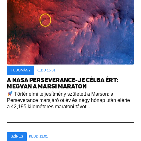
TUDOMÁNY
KEDD 15:01
A NASA PERSEVERANCE-JE CÉLBA ÉRT:
MEGVAN A MARSI MARATON
Történelmi teljesítmény született a Marson: a
Perseverance marsjáró öt év és négy hónap után elérte
a 42,195 kilométeres maratoni távot...
SZÍNES
KEDD 12:01