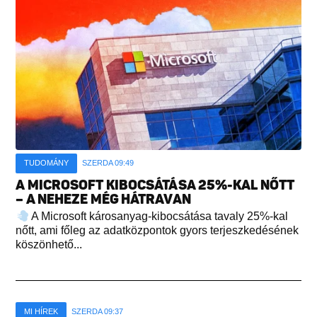
TUDOMÁNY
SZERDA 09:49
A MICROSOFT KIBOCSÁTÁSA 25%-KAL NŐTT
– A NEHEZE MÉG HÁTRAVAN
A Microsoft károsanyag-kibocsátása tavaly 25%-kal
nőtt, ami főleg az adatközpontok gyors terjeszkedésének
köszönhető...
MI HÍREK
SZERDA 09:37