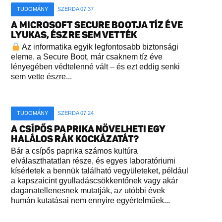
TUDOMÁNY
SZERDA 07:37
A MICROSOFT SECURE BOOTJA TÍZ ÉVE
LYUKAS, ÉSZRE SEM VETTÉK
Az informatika egyik legfontosabb biztonsági
eleme, a Secure Boot, már csaknem tíz éve
lényegében védtelenné vált – és ezt eddig senki
sem vette észre...
TUDOMÁNY
SZERDA 07:24
A CSÍPŐS PAPRIKA NÖVELHETI EGY
HALÁLOS RÁK KOCKÁZATÁT?
Bár a csípős paprika számos kultúra
elválaszthatatlan része, és egyes laboratóriumi
kísérletek a bennük található vegyületeket, például
a kapszaicint gyulladáscsökkentőnek vagy akár
daganatellenesnek mutatják, az utóbbi évek
humán kutatásai nem ennyire egyértelműek...