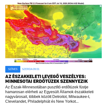
SZÍNES
SZERDA 09:01
AZ ÉSZAKKELETI LEVEGŐ VESZÉLYES:
MINNESOTAI ERDŐTÜZEK SZENNYEZIK
Az Észak-Minnesotában pusztító erdőtüzek füstje
hamarosan elérheti az Egyesült Államok északkeleti
nagyvárosait, többek között Detroitot, Milwaukee-t,
Clevelandet, Philadelphiát és New Yorkot...