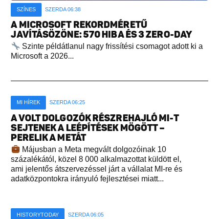
SZÍNES
SZERDA 06:38
A MICROSOFT REKORDMÉRETŰ
JAVÍTÁSÖZÖNE: 570 HIBA ÉS 3 ZERO-DAY
Szinte példátlanul nagy frissítési csomagot adott ki a
Microsoft a 2026...
MI HÍREK
SZERDA 06:25
A VOLT DOLGOZÓK RÉSZREHAJLÓ MI-T
SEJTENEK A LEÉPÍTÉSEK MÖGÖTT –
PERELIK A METÁT
Májusban a Meta megvált dolgozóinak 10
százalékától, közel 8 000 alkalmazottat küldött el,
ami jelentős átszervezéssel járt a vállalat MI-re és
adatközpontokra irányuló fejlesztései miatt...
HISTORYTODAY
SZERDA 06:05