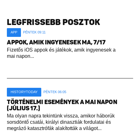
LEGFRISSEBB POSZTOK
APP
PÉNTEK 09:11
APPOK, AMIK INGYENESEK MA, 7/17
Fizetős iOS appok és játékok, amik ingyenesek a
mai napon...
HISTORYTODAY
PÉNTEK 06:05
TÖRTÉNELMI ESEMÉNYEK A MAI NAPON
(JÚLIUS 17.)
Ma olyan napra tekintünk vissza, amikor háborúk
sorsdöntő csatái, királyi dinasztiák fordulatai és
megrázó katasztrófák alakították a világot...