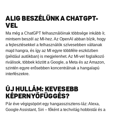
ALIG BESZÉLÜNK A CHATGPT-
VEL
Ma még a ChatGPT felhasználóinak többsége inkább ír,
mintsem beszél az MI-hez. Az OpenAI abban bízik, hogy
a fejlesztésekkel a felhasználók szívesebben váltanak
majd hangra, és így az MI egyre többféle eszközben
(például autókban) is megjelenhet. Az MI-vel foglalkozó
riválisok, többek között a Google, a Meta és az Amazon,
szintén egyre erősebben koncentrálnak a hangalapú
interfészekre.
ÚJ HULLÁM: KEVESEBB
KÉPERNYŐFÜGGÉS?
Pár éve végigsöpört egy hangasszisztens-láz: Alexa,
Google Assistant, Siri – főként a techvilág hobbistái és a