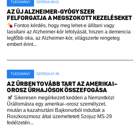
TUDOMÁNY
SZERDA 08:01
AZ ÚJ ALZHEIMER-GYÓGYSZER
FELFORGATJA A MEGSZOKOTT KEZELÉSEKET
Fontos kérdés, hogy meg lehet-e állítani vagy
lassítani az Alzheimer-kór lefolyását, hiszen a demencia
legfőbb oka, az Alzheimer-kór, világszerte rengeteg
embert érint...
TUDOMÁNY
SZERDA 07:49
AZ ŰRBEN TOVÁBB TART AZ AMERIKAI–
OROSZ ŰRHAJÓSOK ÖSSZEFOGÁSA
Sikeresen megérkezett kedden a Nemzetközi
Űrállomásra egy amerikai–orosz személyzet,
miután a kazahsztáni Bajkonurból indultak a
Roszkoszmosz által üzemeltetett Szojuz MS-29
fedélzetén...