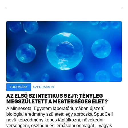
TUDOMÁNY
SZERDA 08:49
AZ ELSŐ SZINTETIKUS SEJT: TÉNYLEG
MEGSZÜLETETT A MESTERSÉGES ÉLET?
A Minnesotai Egyetem laboratóriumában újszerű
biológiai eredmény született: egy aprócska SpudCell
nevű képződmény képes táplálkozni, növekedni,
versengeni, osztódni és lemásolni önmagát – vagyis