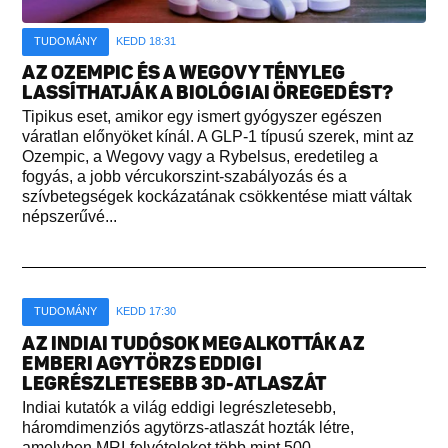
TUDOMÁNY
KEDD 18:31
AZ OZEMPIC ÉS A WEGOVY TÉNYLEG
LASSÍTHATJÁK A BIOLÓGIAI ÖREGEDÉST?
Tipikus eset, amikor egy ismert gyógyszer egészen
váratlan előnyöket kínál. A GLP-1 típusú szerek, mint az
Ozempic, a Wegovy vagy a Rybelsus, eredetileg a
fogyás, a jobb vércukorszint-szabályozás és a
szívbetegségek kockázatának csökkentése miatt váltak
népszerűvé...
TUDOMÁNY
KEDD 17:30
AZ INDIAI TUDÓSOK MEGALKOTTÁK AZ
EMBERI AGYTÖRZS EDDIGI
LEGRÉSZLETESEBB 3D-ATLASZÁT
Indiai kutatók a világ eddigi legrészletesebb,
háromdimenziós agytörzs-atlaszát hozták létre,
amelyben MRI-felvételeket több mint 500