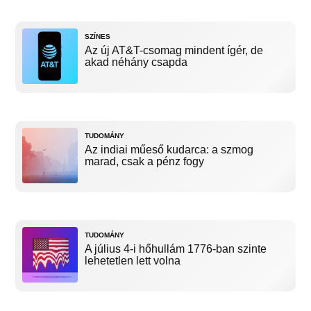
SZÍNES
Az új AT&T-csomag mindent ígér, de
akad néhány csapda
TUDOMÁNY
Az indiai műeső kudarca: a szmog
marad, csak a pénz fogy
TUDOMÁNY
A július 4-i hőhullám 1776-ban szinte
lehetetlen lett volna