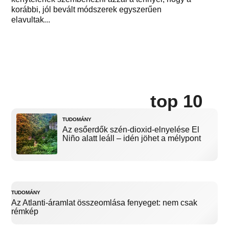
korábbi, jól bevált módszerek egyszerűen
elavultak...
top 10
TUDOMÁNY
Az esőerdők szén-dioxid-elnyelése El
Niño alatt leáll – idén jöhet a mélypont
TUDOMÁNY
Az Atlanti-áramlat összeomlása fenyeget: nem csak
rémkép