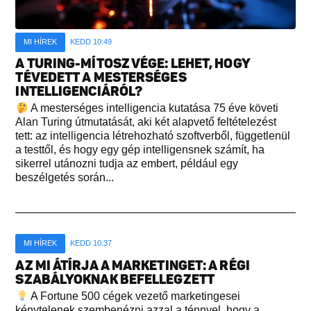
MI HÍREK
KEDD 10:49
A TURING-MÍTOSZ VÉGE: LEHET, HOGY
TÉVEDETT A MESTERSÉGES
INTELLIGENCIÁRÓL?
A mesterséges intelligencia kutatása 75 éve követi
Alan Turing útmutatását, aki két alapvető feltételezést
tett: az intelligencia létrehozható szoftverből, függetlenül
a testtől, és hogy egy gép intelligensnek számít, ha
sikerrel utánozni tudja az embert, például egy
beszélgetés során...
MI HÍREK
KEDD 10:37
AZ MI ÁTÍRJA A MARKETINGET: A RÉGI
SZABÁLYOKNAK BEFELLEGZETT
A Fortune 500 cégek vezető marketingesei
kénytelenek szembenézni azzal a ténnyel, hogy a