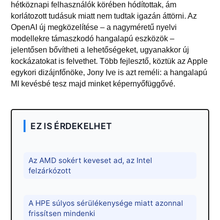
hétköznapi felhasználók körében hódítottak, ám
korlátozott tudásuk miatt nem tudtak igazán áttörni. Az
OpenAI új megközelítése – a nagyméretű nyelvi
modellekre támaszkodó hangalapú eszközök –
jelentősen bővítheti a lehetőségeket, ugyanakkor új
kockázatokat is felvethet. Több fejlesztő, köztük az Apple
egykori dizájnfőnöke, Jony Ive is azt reméli: a hangalapú
MI kevésbé tesz majd minket képernyőfüggővé.
EZ IS ÉRDEKELHET
Az AMD sokért keveset ad, az Intel
felzárkózott
A HPE súlyos sérülékenysége miatt azonnal
frissítsen mindenki