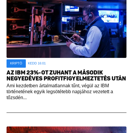
KRIPTÓ
KEDD 16:01
AZ IBM 23%-OT ZUHANT A MÁSODIK
NEGYEDÉVES PROFITFIGYELMEZTETÉS UTÁN
Ami kezdetben ártalmatlannak tűnt, végül az IBM
történetének egyik legsötétebb napjához vezetett a
tőzsdén...