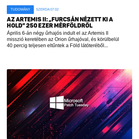
TUDOMÁNY
SZERDA 07:02
AZ ARTEMIS II: „FURCSÁN NÉZETT KI A
HOLD” 250 EZER MÉRFÖLDRŐL
Április 6-án négy űrhajós indult el az Artemis II
misszió keretében az Orion űrhajóval, és körülbelül
40 percig teljesen eltűntek a Föld látóteréből...