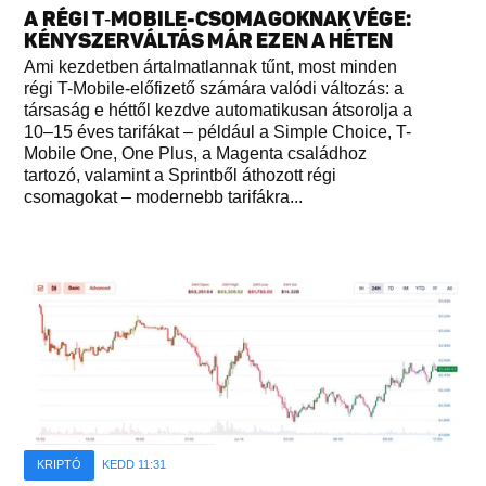
A RÉGI T‑MOBILE-CSOMAGOKNAK VÉGE:
KÉNYSZERVÁLTÁS MÁR EZEN A HÉTEN
Ami kezdetben ártalmatlannak tűnt, most minden
régi T-Mobile-előfizető számára valódi változás: a
társaság e héttől kezdve automatikusan átsorolja a
10–15 éves tarifákat – például a Simple Choice, T-
Mobile One, One Plus, a Magenta családhoz
tartozó, valamint a Sprintből áthozott régi
csomagokat – modernebb tarifákra...
KRIPTÓ
KEDD 11:31