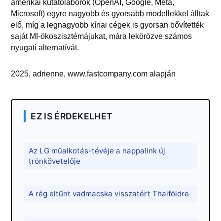
amerikai kutatólaborok (OpenAI, Google, Meta,
Microsoft) egyre nagyobb és gyorsabb modellekkel álltak
elő, míg a legnagyobb kínai cégek is gyorsan bővítették
saját MI-ökoszisztémájukat, mára lekörözve számos
nyugati alternatívát.
2025, adrienne, www.fastcompany.com alapján
EZ IS ÉRDEKELHET
Az LG műalkotás-tévéje a nappalink új
trónkövetelője
A rég eltűnt vadmacska visszatért Thaiföldre