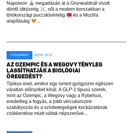
Napoleon
megadásán át a Grunwaldnál vívott
döntő ütközetig
, sőt a modern korszakban a
törökországi puccskísérletig
és a Mozilla
alapításáig
...
TUDOMÁNY
KEDD 18:31
AZ OZEMPIC ÉS A WEGOVY TÉNYLEG
LASSÍTHATJÁK A BIOLÓGIAI
ÖREGEDÉST?
Tipikus eset, amikor egy ismert gyógyszer egészen
váratlan előnyöket kínál. A GLP-1 típusú szerek,
mint az Ozempic, a Wegovy vagy a Rybelsus,
eredetileg a fogyás, a jobb vércukorszint-
szabályozás és a szívbetegségek kockázatának
csökkentése miatt váltak népszerűvé...