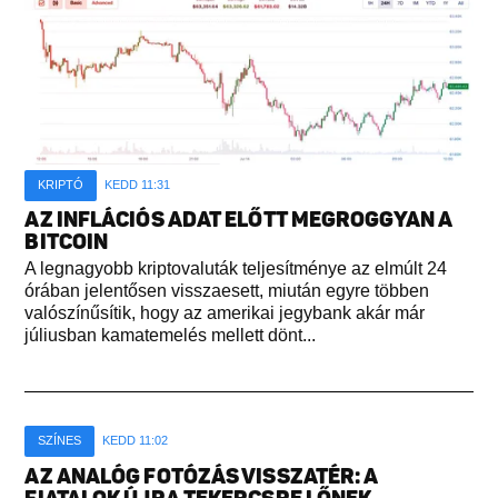
KRIPTÓ
KEDD 11:31
AZ INFLÁCIÓS ADAT ELŐTT MEGROGGYAN A
BITCOIN
A legnagyobb kriptovaluták teljesítménye az elmúlt 24
órában jelentősen visszaesett, miután egyre többen
valószínűsítik, hogy az amerikai jegybank akár már
júliusban kamatemelés mellett dönt...
SZÍNES
KEDD 11:02
AZ ANALÓG FOTÓZÁS VISSZATÉR: A