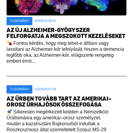
TUDOMÁNY
SZERDA 08:01
AZ ÚJ ALZHEIMER-GYÓGYSZER
FELFORGATJA A MEGSZOKOTT KEZELÉSEKET
Fontos kérdés, hogy meg lehet-e állítani vagy
lassítani az Alzheimer-kór lefolyását, hiszen a demencia
legfőbb oka, az Alzheimer-kór, világszerte rengeteg
embert érint...
TUDOMÁNY
SZERDA 07:49
AZ ŰRBEN TOVÁBB TART AZ AMERIKAI–
OROSZ ŰRHAJÓSOK ÖSSZEFOGÁSA
Sikeresen megérkezett kedden a Nemzetközi
Űrállomásra egy amerikai–orosz személyzet,
miután a kazahsztáni Bajkonurból indultak a
Roszkoszmosz által üzemeltetett Szojuz MS-29