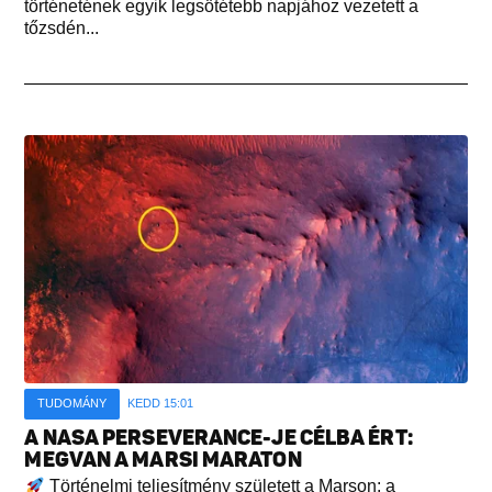
történetének egyik legsötétebb napjához vezetett a
tőzsdén...
TUDOMÁNY
KEDD 15:01
A NASA PERSEVERANCE-JE CÉLBA ÉRT:
MEGVAN A MARSI MARATON
Történelmi teljesítmény született a Marson: a