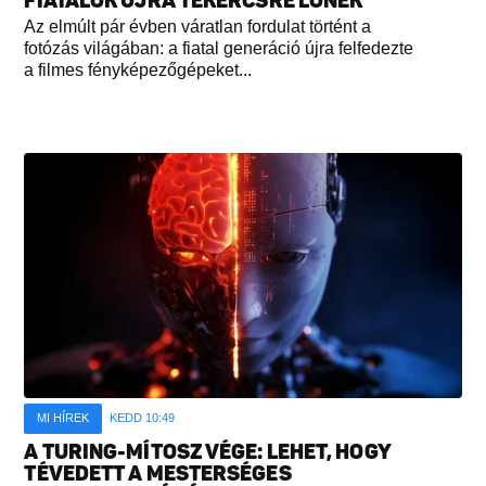
FIATALOK ÚJRA TEKERCSRE LŐNEK
Az elmúlt pár évben váratlan fordulat történt a
fotózás világában: a fiatal generáció újra felfedezte
a filmes fényképezőgépeket...
MI HÍREK
KEDD 10:49
A TURING-MÍTOSZ VÉGE: LEHET, HOGY
TÉVEDETT A MESTERSÉGES