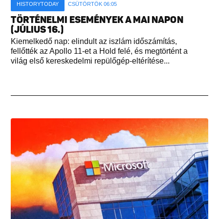
HISTORYTODAY
CSÜTÖRTÖK 06:05
TÖRTÉNELMI ESEMÉNYEK A MAI NAPON
(JÚLIUS 16.)
Kiemelkedő nap: elindult az iszlám időszámítás,
fellőtték az Apollo 11-et a Hold felé, és megtörtént a
világ első kereskedelmi repülőgép-eltérítése...