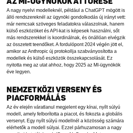
AZ MI-ÜGYNÖKÖK ÁTTÖRÉSE
A nagy nyelvi modelleknél, például a ChatGPT mögött is
álló rendszereknél az ügynöki gondolkodás új irányt vett:
már nemcsak szöveges feladatokra válaszolnak, hanem
külső eszközöket és API-kat is képesek használni, sőt
más rendszerekkel is koordinálnak, és önállóan elvégzik
az összetett teendőket. A fordulópont 2024 végén jött el,
amikor az Anthropic új protokollja szabványosította a
modellek és külső eszközök összekapcsolását. Ez
nyitotta meg az utat ahhoz, hogy 2025 az MI-ügynökök
éve legyen.
NEMZETKÖZI VERSENY ÉS
PIACFORMÁLÁS
Az év elején váratlanul megjelent egy kínai, nyílt súlyú
modell, amely felborította a piacot, és fokozta a globális
versenyt. Egy nyílt súlyú modellnél a közösség számára
elérhetők a modell súlyai. Ezzel párhuzamosan a nagy