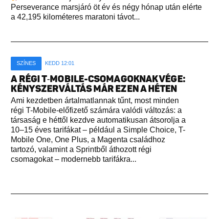
Perseverance marsjáró öt év és négy hónap után elérte
a 42,195 kilométeres maratoni távot...
SZÍNES
KEDD 12:01
A RÉGI T‑MOBILE-CSOMAGOKNAK VÉGE:
KÉNYSZERVÁLTÁS MÁR EZEN A HÉTEN
Ami kezdetben ártalmatlannak tűnt, most minden
régi T-Mobile-előfizető számára valódi változás: a
társaság e héttől kezdve automatikusan átsorolja a
10–15 éves tarifákat – például a Simple Choice, T-
Mobile One, One Plus, a Magenta családhoz
tartozó, valamint a Sprintből áthozott régi
csomagokat – modernebb tarifákra...