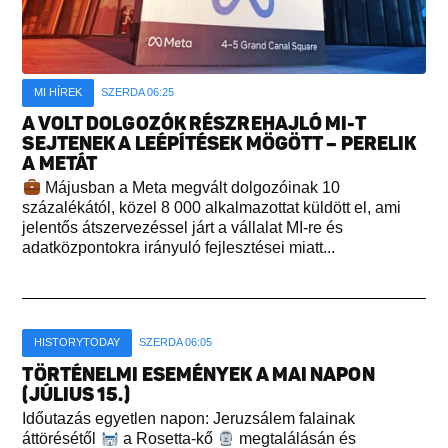
MI HÍREK
SZERDA 06:25
A VOLT DOLGOZÓK RÉSZREHAJLÓ MI-T
SEJTENEK A LEÉPÍTÉSEK MÖGÖTT – PERELIK
A METÁT
Májusban a Meta megvált dolgozóinak 10
százalékától, közel 8 000 alkalmazottat küldött el, ami
jelentős átszervezéssel járt a vállalat MI-re és
adatközpontokra irányuló fejlesztései miatt...
HISTORYTODAY
SZERDA 06:05
TÖRTÉNELMI ESEMÉNYEK A MAI NAPON
(JÚLIUS 15.)
Időutazás egyetlen napon: Jeruzsálem falainak
áttörésétől
a Rosetta-kő
megtalálásán és