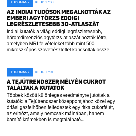
TUDOMÁNY
KEDD 17:30
AZ INDIAI TUDÓSOK MEGALKOTTÁK AZ
EMBERI AGYTÖRZS EDDIGI
LEGRÉSZLETESEBB 3D-ATLASZÁT
Indiai kutatók a világ eddigi legrészletesebb,
háromdimenziós agytörzs-atlaszát hozták létre,
amelyben MRI-felvételeket több mint 500
mikroszkópos szövetrészlettel kapcsoltak össze...
TUDOMÁNY
KEDD 17:01
A TEJÚTRENDSZER MÉLYÉN CUKROT
TALÁLTAK A KUTATÓK
Többek között különleges eredményre jutottak a
kutatók: a Tejútrendszer középpontjához közel egy
óriási gázfelhőben felfedeztek egy ritka cukorfélét,
az eritrózt, amely nemcsak málnában, hanem
barnító krémekben is megtalálható...