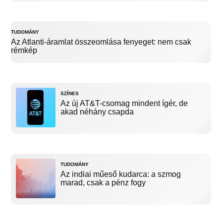
TUDOMÁNY
Az Atlanti-áramlat összeomlása fenyeget: nem csak
rémkép
SZÍNES
Az új AT&T-csomag mindent ígér, de
akad néhány csapda
TUDOMÁNY
Az indiai műeső kudarca: a szmog
marad, csak a pénz fogy