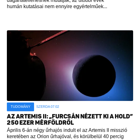
daganatellenesnek mutatják, az utóbbi évek
humán kutatásai nem ennyire egyértelműek...
TUDOMÁNY
SZERDA 07:02
AZ ARTEMIS II: „FURCSÁN NÉZETT KI A HOLD”
250 EZER MÉRFÖLDRŐL
Április 6-án négy űrhajós indult el az Artemis II misszió
keretében az Orion űrhajóval, és körülbelül 40 percig