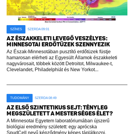
SZÍNES
SZERDA 09:01
AZ ÉSZAKKELETI LEVEGŐ VESZÉLYES:
MINNESOTAI ERDŐTÜZEK SZENNYEZIK
Az Észak-Minnesotában pusztító erdőtüzek füstje
hamarosan elérheti az Egyesült Államok északkeleti
nagyvárosait, többek között Detroitot, Milwaukee-t,
Clevelandet, Philadelphiát és New Yorkot...
TUDOMÁNY
SZERDA 08:49
AZ ELSŐ SZINTETIKUS SEJT: TÉNYLEG
MEGSZÜLETETT A MESTERSÉGES ÉLET?
A Minnesotai Egyetem laboratóriumában újszerű
biológiai eredmény született: egy aprócska
SpudCell nevű képződmény képes táplálkozni,