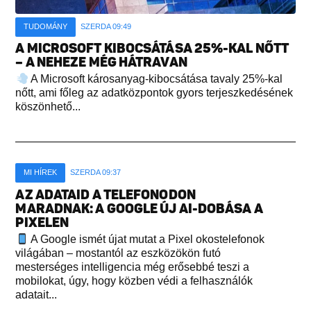
TUDOMÁNY
SZERDA 09:49
A MICROSOFT KIBOCSÁTÁSA 25%-KAL NŐTT
– A NEHEZE MÉG HÁTRAVAN
A Microsoft károsanyag-kibocsátása tavaly 25%-kal
nőtt, ami főleg az adatközpontok gyors terjeszkedésének
köszönhető...
MI HÍREK
SZERDA 09:37
AZ ADATAID A TELEFONODON
MARADNAK: A GOOGLE ÚJ AI-DOBÁSA A
PIXELEN
A Google ismét újat mutat a Pixel okostelefonok
világában – mostantól az eszközökön futó
mesterséges intelligencia még erősebbé teszi a
mobilokat, úgy, hogy közben védi a felhasználók
adatait...