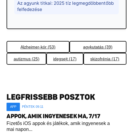
Az agyunk titkai: 2025 tíz legmegdöbbentőbb
felfedezése
Alzheimer-kór (53)
agykutatás (39)
autizmus (25)
idegsejt (17)
skizofrénia (17)
LEGFRISSEBB POSZTOK
APP
PÉNTEK 09:11
APPOK, AMIK INGYENESEK MA, 7/17
Fizetős iOS appok és játékok, amik ingyenesek a
mai napon...