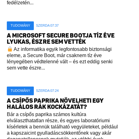
fedélzetén...
TUDOMÁNY
SZERDA 07:37
A MICROSOFT SECURE BOOTJA TÍZ ÉVE
LYUKAS, ÉSZRE SEM VETTÉK
Az informatika egyik legfontosabb biztonsági
eleme, a Secure Boot, már csaknem tíz éve
lényegében védtelenné vált – és ezt eddig senki
sem vette észre...
TUDOMÁNY
SZERDA 07:24
A CSÍPŐS PAPRIKA NÖVELHETI EGY
HALÁLOS RÁK KOCKÁZATÁT?
Bár a csípős paprika számos kultúra
elválaszthatatlan része, és egyes laboratóriumi
kísérletek a bennük található vegyületeket, például
a kapszaicint gyulladáscsökkentőnek vagy akár