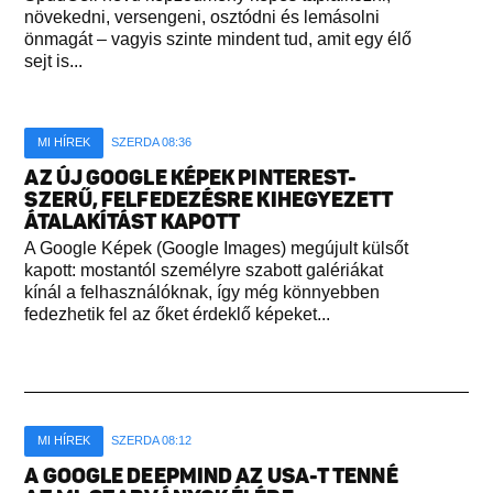
növekedni, versengeni, osztódni és lemásolni
önmagát – vagyis szinte mindent tud, amit egy élő
sejt is...
MI HÍREK
SZERDA 08:36
AZ ÚJ GOOGLE KÉPEK PINTEREST-
SZERŰ, FELFEDEZÉSRE KIHEGYEZETT
ÁTALAKÍTÁST KAPOTT
A Google Képek (Google Images) megújult külsőt
kapott: mostantól személyre szabott galériákat
kínál a felhasználóknak, így még könnyebben
fedezhetik fel az őket érdeklő képeket...
MI HÍREK
SZERDA 08:12
A GOOGLE DEEPMIND AZ USA-T TENNÉ