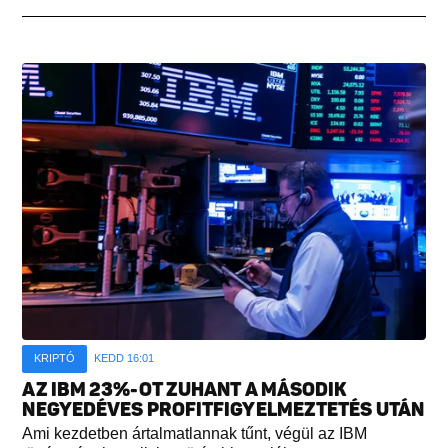
KRIPTÓ
KEDD 16:01
AZ IBM 23%-OT ZUHANT A MÁSODIK
NEGYEDÉVES PROFITFIGYELMEZTETÉS UTÁN
Ami kezdetben ártalmatlannak tűnt, végül az IBM