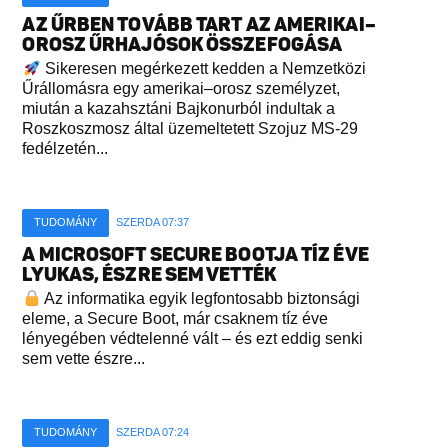
AZ ŰRBEN TOVÁBB TART AZ AMERIKAI–
OROSZ ŰRHAJÓSOK ÖSSZEFOGÁSA
Sikeresen megérkezett kedden a Nemzetközi
Űrállomásra egy amerikai–orosz személyzet,
miután a kazahsztáni Bajkonurból indultak a
Roszkoszmosz által üzemeltetett Szojuz MS-29
fedélzetén...
TUDOMÁNY
SZERDA 07:37
A MICROSOFT SECURE BOOTJA TÍZ ÉVE
LYUKAS, ÉSZRE SEM VETTÉK
Az informatika egyik legfontosabb biztonsági
eleme, a Secure Boot, már csaknem tíz éve
lényegében védtelenné vált – és ezt eddig senki
sem vette észre...
TUDOMÁNY
SZERDA 07:24