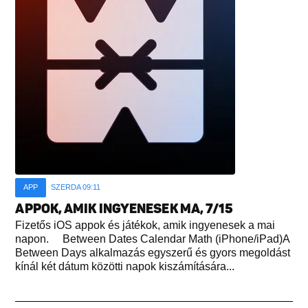
APP
SZERDA 09:11
APPOK, AMIK INGYENESEK MA, 7/15
Fizetős iOS appok és játékok, amik ingyenesek a mai
napon. Between Dates Calendar Math (iPhone/iPad)A
Between Days alkalmazás egyszerű és gyors megoldást
kínál két dátum közötti napok kiszámítására...