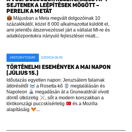
SEJTENEK A LEÉPÍTÉSEK MÖGÖTT –
PERELIK A METÁT
Májusban a Meta megvált dolgozóinak 10
százalékától, közel 8 000 alkalmazottat küldött el,
ami jelentős átszervezéssel járt a vállalat MI-re és
adatközpontokra irányuló fejlesztései miatt...
HISTORYTODAY
SZERDA 06:05
TÖRTÉNELMI ESEMÉNYEK A MAI NAPON
(JÚLIUS 15.)
Időutazás egyetlen napon: Jeruzsálem falainak
áttörésétől
a Rosetta-kő
megtalálásán és
Napoleon
megadásán át a Grunwaldnál vívott
döntő ütközetig
, sőt a modern korszakban a
törökországi puccskísérletig
és a Mozilla
alapításáig
...