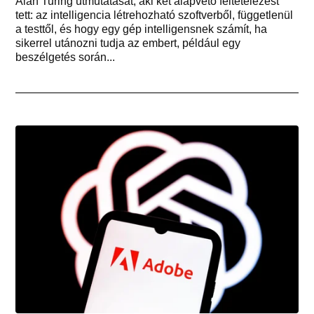
Alan Turing útmutatását, aki két alapvető feltételezést
tett: az intelligencia létrehozható szoftverből, függetlenül
a testtől, és hogy egy gép intelligensnek számít, ha
sikerrel utánozni tudja az embert, például egy
beszélgetés során...