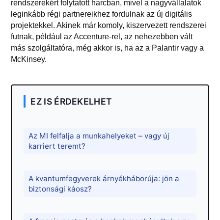
rendszerekért folytatott harcban, mivel a nagyvállalatok
leginkább régi partnereikhez fordulnak az új digitális
projektekkel. Akinek már komoly, kiszervezett rendszerei
futnak, például az Accenture-rel, az nehezebben vált
más szolgáltatóra, még akkor is, ha az a Palantir vagy a
McKinsey.
EZ IS ÉRDEKELHET
Az MI felfalja a munkahelyeket – vagy új
karriert teremt?
A kvantumfegyverek árnyékháborúja: jön a
biztonsági káosz?