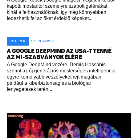
kapott: mostantól személyre szabott galériákat
kínál a felhasználóknak, így még könnyebben
fedezhetik fel az őket érdeklő képeket...
MI HÍREK
SZERDA 08:12
A GOOGLE DEEPMIND AZ USA-T TENNÉ
AZ MI-SZABVÁNYOK ÉLÉRE
A Google DeepMind vezére, Demis Hassabis
szerint az új generációs mesterséges intelligencia
egyre komolyabb veszélyeket rejt magában,
például a kiberbiztonság és a biológiai
fenyegetések terén...