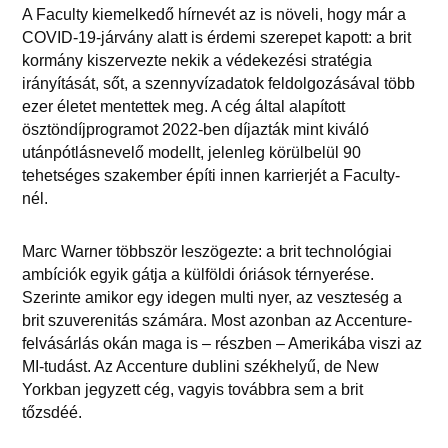
A Faculty kiemelkedő hírnevét az is növeli, hogy már a
COVID-19-járvány alatt is érdemi szerepet kapott: a brit
kormány kiszervezte nekik a védekezési stratégia
irányítását, sőt, a szennyvízadatok feldolgozásával több
ezer életet mentettek meg. A cég által alapított
ösztöndíjprogramot 2022-ben díjazták mint kiváló
utánpótlásnevelő modellt, jelenleg körülbelül 90
tehetséges szakember építi innen karrierjét a Faculty-
nél.
Marc Warner többször leszögezte: a brit technológiai
ambíciók egyik gátja a külföldi óriások térnyerése.
Szerinte amikor egy idegen multi nyer, az veszteség a
brit szuverenitás számára. Most azonban az Accenture-
felvásárlás okán maga is – részben – Amerikába viszi az
MI-tudást. Az Accenture dublini székhelyű, de New
Yorkban jegyzett cég, vagyis továbbra sem a brit
tőzsdéé.