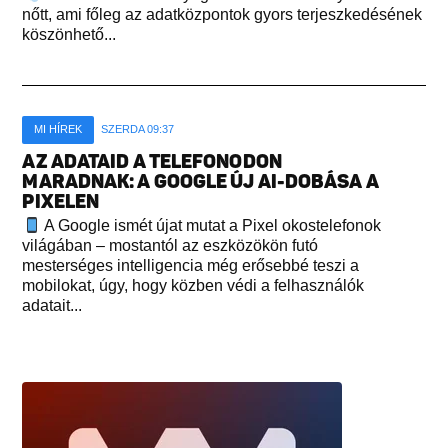
nőtt, ami főleg az adatközpontok gyors terjeszkedésének
köszönhető...
MI HÍREK
SZERDA 09:37
AZ ADATAID A TELEFONODON
MARADNAK: A GOOGLE ÚJ AI-DOBÁSA A
PIXELEN
A Google ismét újat mutat a Pixel okostelefonok
világában – mostantól az eszközökön futó
mesterséges intelligencia még erősebbé teszi a
mobilokat, úgy, hogy közben védi a felhasználók
adatait...