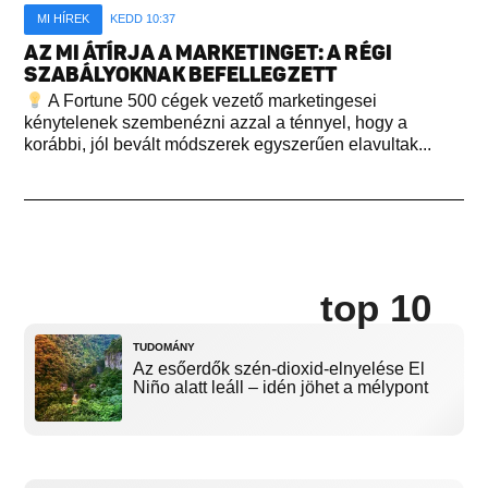
MI HÍREK
KEDD 10:37
AZ MI ÁTÍRJA A MARKETINGET: A RÉGI
SZABÁLYOKNAK BEFELLEGZETT
A Fortune 500 cégek vezető marketingesei
kénytelenek szembenézni azzal a ténnyel, hogy a
korábbi, jól bevált módszerek egyszerűen elavultak...
top 10
TUDOMÁNY
Az esőerdők szén-dioxid-elnyelése El
Niño alatt leáll – idén jöhet a mélypont