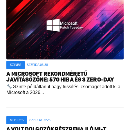
SZÍNES
SZERDA 06:38
A MICROSOFT REKORDMÉRETŰ
JAVÍTÁSÖZÖNE: 570 HIBA ÉS 3 ZERO-DAY
Szinte példátlanul nagy frissítési csomagot adott ki a
Microsoft a 2026...
MI HÍREK
SZERDA 06:25
A VOLT DOLGOZÓK RÉSZREHAJLÓ MI-T