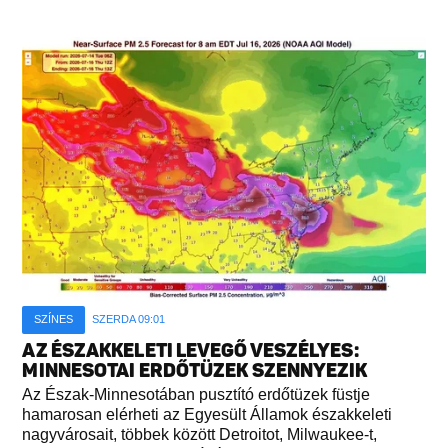
SZÍNES
SZERDA 09:01
AZ ÉSZAKKELETI LEVEGŐ VESZÉLYES:
MINNESOTAI ERDŐTÜZEK SZENNYEZIK
Az Észak-Minnesotában pusztító erdőtüzek füstje
hamarosan elérheti az Egyesült Államok északkeleti
nagyvárosait, többek között Detroitot, Milwaukee-t,