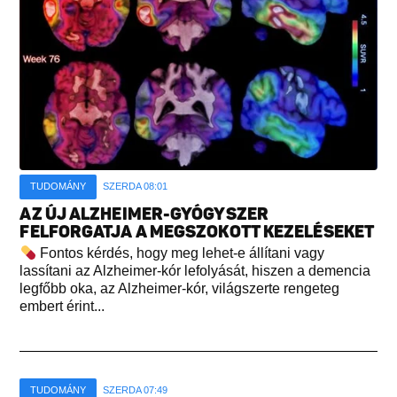
TUDOMÁNY
SZERDA 08:01
AZ ÚJ ALZHEIMER-GYÓGYSZER
FELFORGATJA A MEGSZOKOTT KEZELÉSEKET
Fontos kérdés, hogy meg lehet-e állítani vagy
lassítani az Alzheimer-kór lefolyását, hiszen a demencia
legfőbb oka, az Alzheimer-kór, világszerte rengeteg
embert érint...
TUDOMÁNY
SZERDA 07:49