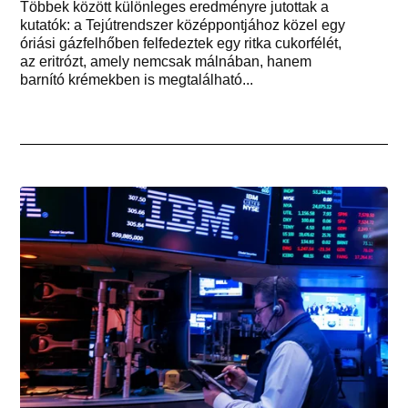
Többek között különleges eredményre jutottak a
kutatók: a Tejútrendszer középpontjához közel egy
óriási gázfelhőben felfedeztek egy ritka cukorfélét,
az eritrózt, amely nemcsak málnában, hanem
barnító krémekben is megtalálható...