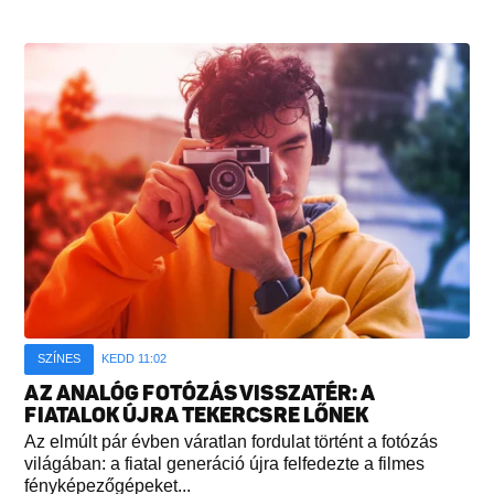
SZÍNES
KEDD 11:02
AZ ANALÓG FOTÓZÁS VISSZATÉR: A
FIATALOK ÚJRA TEKERCSRE LŐNEK
Az elmúlt pár évben váratlan fordulat történt a fotózás
világában: a fiatal generáció újra felfedezte a filmes
fényképezőgépeket...