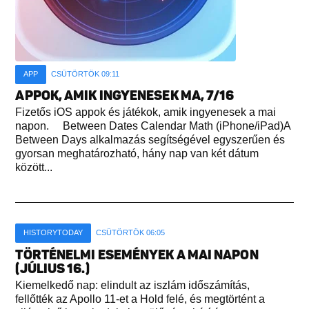
APP
CSÜTÖRTÖK 09:11
APPOK, AMIK INGYENESEK MA, 7/16
Fizetős iOS appok és játékok, amik ingyenesek a mai
napon. Between Dates Calendar Math (iPhone/iPad)A
Between Days alkalmazás segítségével egyszerűen és
gyorsan meghatározható, hány nap van két dátum
között...
HISTORYTODAY
CSÜTÖRTÖK 06:05
TÖRTÉNELMI ESEMÉNYEK A MAI NAPON
(JÚLIUS 16.)
Kiemelkedő nap: elindult az iszlám időszámítás,
fellőtték az Apollo 11-et a Hold felé, és megtörtént a