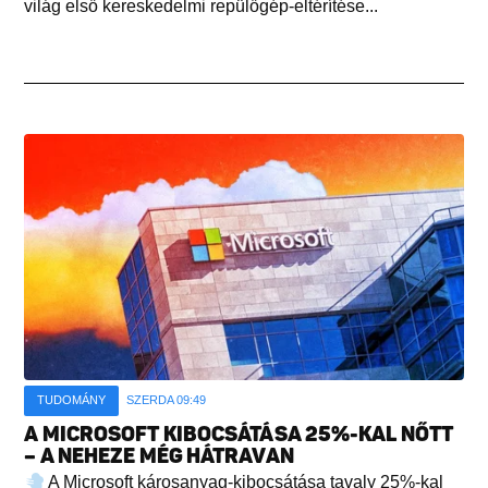
világ első kereskedelmi repülőgép-eltérítése...
TUDOMÁNY
SZERDA 09:49
A MICROSOFT KIBOCSÁTÁSA 25%-KAL NŐTT
– A NEHEZE MÉG HÁTRAVAN
A Microsoft károsanyag-kibocsátása tavaly 25%-kal