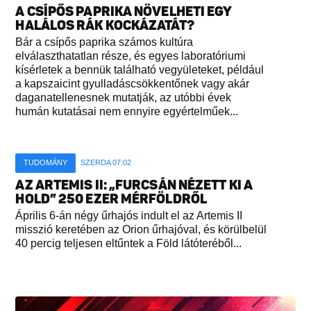
A CSÍPŐS PAPRIKA NÖVELHETI EGY
HALÁLOS RÁK KOCKÁZATÁT?
Bár a csípős paprika számos kultúra
elválaszthatatlan része, és egyes laboratóriumi
kísérletek a bennük található vegyületeket, például
a kapszaicint gyulladáscsökkentőnek vagy akár
daganatellenesnek mutatják, az utóbbi évek
humán kutatásai nem ennyire egyértelműek...
TUDOMÁNY
SZERDA 07:02
AZ ARTEMIS II: „FURCSÁN NÉZETT KI A
HOLD” 250 EZER MÉRFÖLDRŐL
Április 6-án négy űrhajós indult el az Artemis II
misszió keretében az Orion űrhajóval, és körülbelül
40 percig teljesen eltűntek a Föld látóteréből...