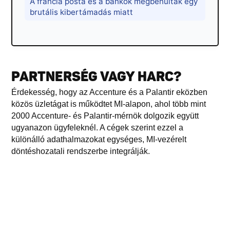
A francia posta és a bankok megbénultak egy
brutális kibertámadás miatt
PARTNERSÉG VAGY HARC?
Érdekesség, hogy az Accenture és a Palantir eközben
közös üzletágat is működtet MI-alapon, ahol több mint
2000 Accenture- és Palantir-mérnök dolgozik együtt
ugyanazon ügyfeleknél. A cégek szerint ezzel a
különálló adathalmazokat egységes, MI-vezérelt
döntéshozatali rendszerbe integrálják.