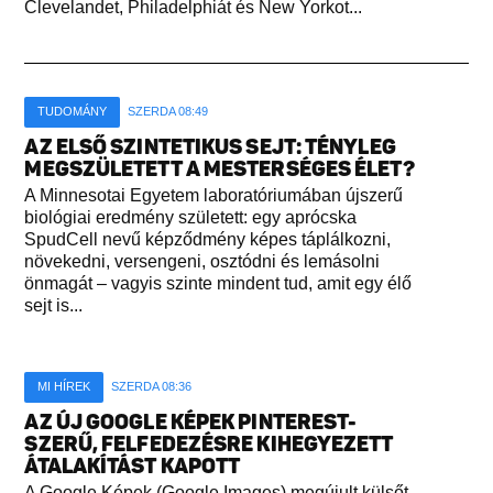
Clevelandet, Philadelphiát és New Yorkot...
TUDOMÁNY
SZERDA 08:49
AZ ELSŐ SZINTETIKUS SEJT: TÉNYLEG
MEGSZÜLETETT A MESTERSÉGES ÉLET?
A Minnesotai Egyetem laboratóriumában újszerű
biológiai eredmény született: egy aprócska
SpudCell nevű képződmény képes táplálkozni,
növekedni, versengeni, osztódni és lemásolni
önmagát – vagyis szinte mindent tud, amit egy élő
sejt is...
MI HÍREK
SZERDA 08:36
AZ ÚJ GOOGLE KÉPEK PINTEREST-
SZERŰ, FELFEDEZÉSRE KIHEGYEZETT
ÁTALAKÍTÁST KAPOTT
A Google Képek (Google Images) megújult külsőt