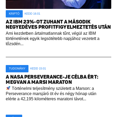
KRIPTÓ
KEDD 16:01
AZ IBM 23%-OT ZUHANT A MÁSODIK
NEGYEDÉVES PROFITFIGYELMEZTETÉS UTÁN
Ami kezdetben ártalmatlannak tűnt, végül az IBM
történetének egyik legsötétebb napjához vezetett a
tőzsdén...
TUDOMÁNY
KEDD 15:01
A NASA PERSEVERANCE-JE CÉLBA ÉRT:
MEGVAN A MARSI MARATON
Történelmi teljesítmény született a Marson: a
Perseverance marsjáró öt év és négy hónap után
elérte a 42,195 kilométeres maratoni távot...