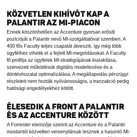
KÖZVETLEN KIHÍVÓT KAP A
PALANTIR AZ MI-PIACON
Ennek köszönhetően az Accenture gyorsan erősíti
pozícióját a Palantir nevű MI-szolgáltatóval szemben. A
400 fős Faculty teljes csapatát átveszik, így még több
ügyfélhez vihetik el a fejlett MI-megoldásokat. A Faculty
fő profilja az ügyfelek MI-stratégiájának kialakítása,
szervezeti működésük digitális modellezése és a
döntéshozatal optimalizálása. A megállapodás pénzügyi
részleteit nem hozták nyilvánosságra, a tranzakció pedig
hatósági engedélyekhez kötött.
ÉLESEDIK A FRONT A PALANTIR
ÉS AZ ACCENTURE KÖZÖTT
A Forrester elemzője szerint az Accenture és a Palantir
mostantól közvetlen versenytársak lesznek a hasonló MI-