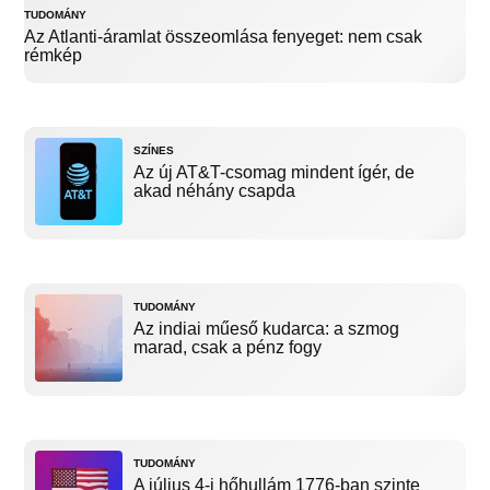
TUDOMÁNY
Az Atlanti-áramlat összeomlása fenyeget: nem csak
rémkép
SZÍNES
Az új AT&T-csomag mindent ígér, de
akad néhány csapda
TUDOMÁNY
Az indiai műeső kudarca: a szmog
marad, csak a pénz fogy
TUDOMÁNY
A július 4-i hőhullám 1776-ban szinte