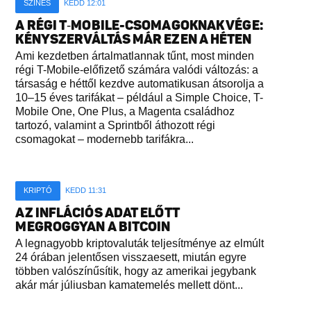
SZÍNES
KEDD 12:01
A RÉGI T‑MOBILE-CSOMAGOKNAK VÉGE:
KÉNYSZERVÁLTÁS MÁR EZEN A HÉTEN
Ami kezdetben ártalmatlannak tűnt, most minden
régi T-Mobile-előfizető számára valódi változás: a
társaság e héttől kezdve automatikusan átsorolja a
10–15 éves tarifákat – például a Simple Choice, T-
Mobile One, One Plus, a Magenta családhoz
tartozó, valamint a Sprintből áthozott régi
csomagokat – modernebb tarifákra...
KRIPTÓ
KEDD 11:31
AZ INFLÁCIÓS ADAT ELŐTT
MEGROGGYAN A BITCOIN
A legnagyobb kriptovaluták teljesítménye az elmúlt
24 órában jelentősen visszaesett, miután egyre
többen valószínűsítik, hogy az amerikai jegybank
akár már júliusban kamatemelés mellett dönt...