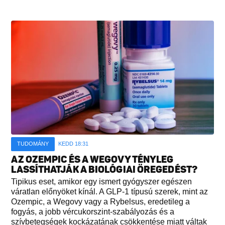
TUDOMÁNY
KEDD 18:31
AZ OZEMPIC ÉS A WEGOVY TÉNYLEG
LASSÍTHATJÁK A BIOLÓGIAI ÖREGEDÉST?
Tipikus eset, amikor egy ismert gyógyszer egészen
váratlan előnyöket kínál. A GLP-1 típusú szerek, mint az
Ozempic, a Wegovy vagy a Rybelsus, eredetileg a
fogyás, a jobb vércukorszint-szabályozás és a
szívbetegségek kockázatának csökkentése miatt váltak