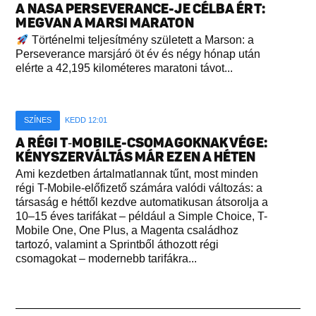
A NASA PERSEVERANCE-JE CÉLBA ÉRT:
MEGVAN A MARSI MARATON
Történelmi teljesítmény született a Marson: a
Perseverance marsjáró öt év és négy hónap után
elérte a 42,195 kilométeres maratoni távot...
SZÍNES
KEDD 12:01
A RÉGI T‑MOBILE-CSOMAGOKNAK VÉGE:
KÉNYSZERVÁLTÁS MÁR EZEN A HÉTEN
Ami kezdetben ártalmatlannak tűnt, most minden
régi T-Mobile-előfizető számára valódi változás: a
társaság e héttől kezdve automatikusan átsorolja a
10–15 éves tarifákat – például a Simple Choice, T-
Mobile One, One Plus, a Magenta családhoz
tartozó, valamint a Sprintből áthozott régi
csomagokat – modernebb tarifákra...