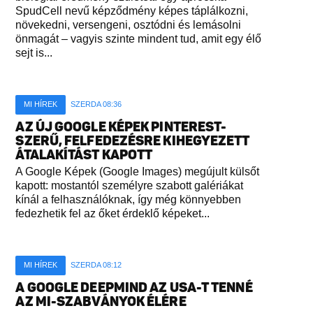
SpudCell nevű képződmény képes táplálkozni,
növekedni, versengeni, osztódni és lemásolni
önmagát – vagyis szinte mindent tud, amit egy élő
sejt is...
MI HÍREK
SZERDA 08:36
AZ ÚJ GOOGLE KÉPEK PINTEREST-
SZERŰ, FELFEDEZÉSRE KIHEGYEZETT
ÁTALAKÍTÁST KAPOTT
A Google Képek (Google Images) megújult külsőt
kapott: mostantól személyre szabott galériákat
kínál a felhasználóknak, így még könnyebben
fedezhetik fel az őket érdeklő képeket...
MI HÍREK
SZERDA 08:12
A GOOGLE DEEPMIND AZ USA-T TENNÉ
AZ MI-SZABVÁNYOK ÉLÉRE