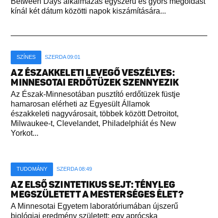
Between Days alkalmazás egyszerű és gyors megoldást
kínál két dátum közötti napok kiszámítására...
SZÍNES
SZERDA 09:01
AZ ÉSZAKKELETI LEVEGŐ VESZÉLYES:
MINNESOTAI ERDŐTÜZEK SZENNYEZIK
Az Észak-Minnesotában pusztító erdőtüzek füstje
hamarosan elérheti az Egyesült Államok
északkeleti nagyvárosait, többek között Detroitot,
Milwaukee-t, Clevelandet, Philadelphiát és New
Yorkot...
TUDOMÁNY
SZERDA 08:49
AZ ELSŐ SZINTETIKUS SEJT: TÉNYLEG
MEGSZÜLETETT A MESTERSÉGES ÉLET?
A Minnesotai Egyetem laboratóriumában újszerű
biológiai eredmény született: egy aprócska