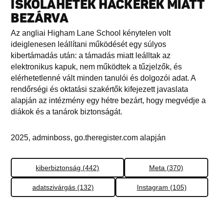
ISKOLAHETEK HACKEREK MIATT
BEZÁRVA
Az angliai Higham Lane School kénytelen volt
ideiglenesen leállítani működését egy súlyos
kibertámadás után: a támadás miatt leálltak az
elektronikus kapuk, nem működtek a tűzjelzők, és
elérhetetlenné vált minden tanulói és dolgozói adat. A
rendőrségi és oktatási szakértők kifejezett javaslata
alapján az intézmény egy hétre bezárt, hogy megvédje a
diákok és a tanárok biztonságát.
2025, adminboss, go.theregister.com alapján
kiberbiztonság (442)
Meta (370)
adatszivárgás (132)
Instagram (105)