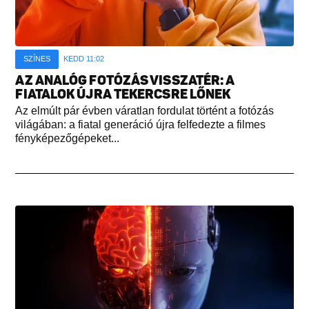
SZÍNES
KEDD 11:02
AZ ANALÓG FOTÓZÁS VISSZATÉR: A
FIATALOK ÚJRA TEKERCSRE LŐNEK
Az elmúlt pár évben váratlan fordulat történt a fotózás
világában: a fiatal generáció újra felfedezte a filmes
fényképezőgépeket...