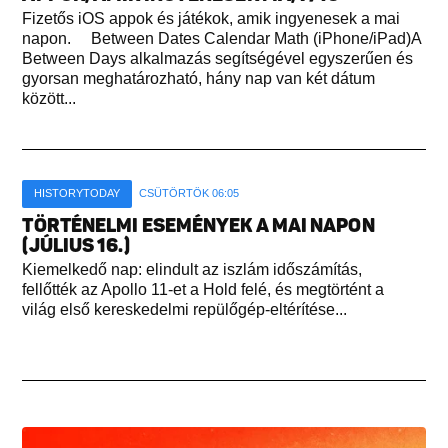
Fizetős iOS appok és játékok, amik ingyenesek a mai
napon. Between Dates Calendar Math (iPhone/iPad)A
Between Days alkalmazás segítségével egyszerűen és
gyorsan meghatározható, hány nap van két dátum
között...
HISTORYTODAY
CSÜTÖRTÖK 06:05
TÖRTÉNELMI ESEMÉNYEK A MAI NAPON
(JÚLIUS 16.)
Kiemelkedő nap: elindult az iszlám időszámítás,
fellőtték az Apollo 11-et a Hold felé, és megtörtént a
világ első kereskedelmi repülőgép-eltérítése...