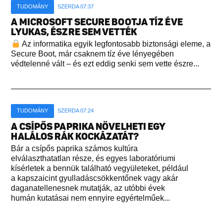
TUDOMÁNY
SZERDA 07:37
A MICROSOFT SECURE BOOTJA TÍZ ÉVE
LYUKAS, ÉSZRE SEM VETTÉK
Az informatika egyik legfontosabb biztonsági eleme, a
Secure Boot, már csaknem tíz éve lényegében
védtelenné vált – és ezt eddig senki sem vette észre...
TUDOMÁNY
SZERDA 07:24
A CSÍPŐS PAPRIKA NÖVELHETI EGY
HALÁLOS RÁK KOCKÁZATÁT?
Bár a csípős paprika számos kultúra
elválaszthatatlan része, és egyes laboratóriumi
kísérletek a bennük található vegyületeket, például
a kapszaicint gyulladáscsökkentőnek vagy akár
daganatellenesnek mutatják, az utóbbi évek
humán kutatásai nem ennyire egyértelműek...