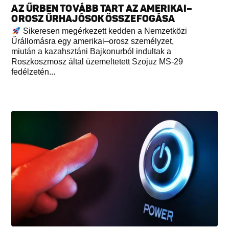
AZ ŰRBEN TOVÁBB TART AZ AMERIKAI–
OROSZ ŰRHAJÓSOK ÖSSZEFOGÁSA
Sikeresen megérkezett kedden a Nemzetközi
Űrállomásra egy amerikai–orosz személyzet,
miután a kazahsztáni Bajkonurból indultak a
Roszkoszmosz által üzemeltetett Szojuz MS-29
fedélzetén...