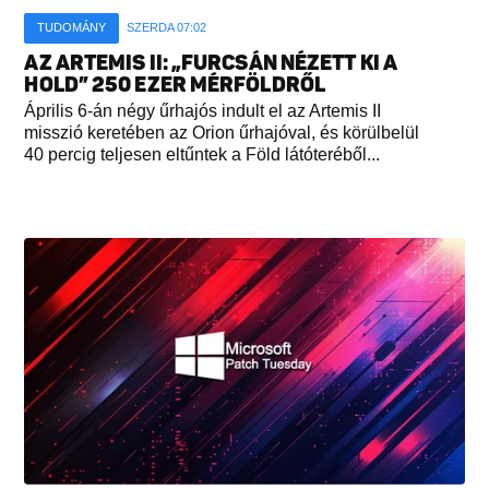
TUDOMÁNY
SZERDA 07:02
AZ ARTEMIS II: „FURCSÁN NÉZETT KI A
HOLD” 250 EZER MÉRFÖLDRŐL
Április 6-án négy űrhajós indult el az Artemis II
misszió keretében az Orion űrhajóval, és körülbelül
40 percig teljesen eltűntek a Föld látóteréből...