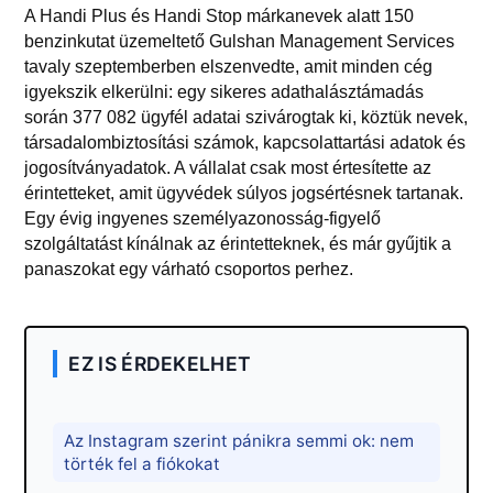
A Handi Plus és Handi Stop márkanevek alatt 150
benzinkutat üzemeltető Gulshan Management Services
tavaly szeptemberben elszenvedte, amit minden cég
igyekszik elkerülni: egy sikeres adathalásztámadás
során 377 082 ügyfél adatai szivárogtak ki, köztük nevek,
társadalombiztosítási számok, kapcsolattartási adatok és
jogosítványadatok. A vállalat csak most értesítette az
érintetteket, amit ügyvédek súlyos jogsértésnek tartanak.
Egy évig ingyenes személyazonosság-figyelő
szolgáltatást kínálnak az érintetteknek, és már gyűjtik a
panaszokat egy várható csoportos perhez.
EZ IS ÉRDEKELHET
Az Instagram szerint pánikra semmi ok: nem
törték fel a fiókokat