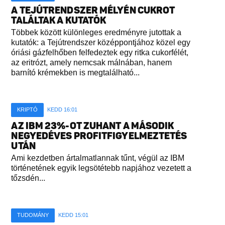
A TEJÚTRENDSZER MÉLYÉN CUKROT
TALÁLTAK A KUTATÓK
Többek között különleges eredményre jutottak a
kutatók: a Tejútrendszer középpontjához közel egy
óriási gázfelhőben felfedeztek egy ritka cukorfélét,
az eritrózt, amely nemcsak málnában, hanem
barnító krémekben is megtalálható...
KRIPTÓ
KEDD 16:01
AZ IBM 23%-OT ZUHANT A MÁSODIK
NEGYEDÉVES PROFITFIGYELMEZTETÉS
UTÁN
Ami kezdetben ártalmatlannak tűnt, végül az IBM
történetének egyik legsötétebb napjához vezetett a
tőzsdén...
TUDOMÁNY
KEDD 15:01