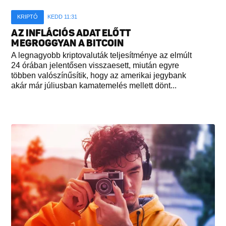
KRIPTÓ
KEDD 11:31
AZ INFLÁCIÓS ADAT ELŐTT
MEGROGGYAN A BITCOIN
A legnagyobb kriptovaluták teljesítménye az elmúlt
24 órában jelentősen visszaesett, miután egyre
többen valószínűsítik, hogy az amerikai jegybank
akár már júliusban kamatemelés mellett dönt...