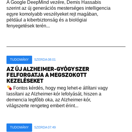
A Google DeepMind vezére, Demis Hassabis
szerint az új generációs mesterséges intelligencia
egyre komolyabb veszélyeket rejt magában,
például a kiberbiztonság és a biológiai
fenyegetések terén...
TUDOMÁNY
SZERDA 08:01
AZ ÚJ ALZHEIMER-GYÓGYSZER
FELFORGATJA A MEGSZOKOTT
KEZELÉSEKET
Fontos kérdés, hogy meg lehet-e állítani vagy
lassítani az Alzheimer-kór lefolyását, hiszen a
demencia legfőbb oka, az Alzheimer-kór,
világszerte rengeteg embert érint...
TUDOMÁNY
SZERDA 07:49