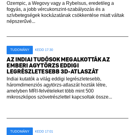
Ozempic, a Wegovy vagy a Rybelsus, eredetileg a
fogyás, a jobb vércukorszint-szabályozás és a
szívbetegségek kockázatának csökkentése miatt váltak
népszerűvé...
TUDOMÁNY
KEDD 17:30
AZ INDIAI TUDÓSOK MEGALKOTTÁK AZ
EMBERI AGYTÖRZS EDDIGI
LEGRÉSZLETESEBB 3D-ATLASZÁT
Indiai kutatók a világ eddigi legrészletesebb,
háromdimenziós agytörzs-atlaszát hozták létre,
amelyben MRI-felvételeket több mint 500
mikroszkópos szövetrészlettel kapcsoltak össze...
TUDOMÁNY
KEDD 17:01