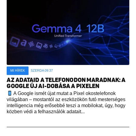
MI HÍREK
SZERDA 09:37
AZ ADATAID A TELEFONODON MARADNAK: A
GOOGLE ÚJ AI-DOBÁSA A PIXELEN
A Google ismét újat mutat a Pixel okostelefonok
világában – mostantól az eszközökön futó mesterséges
intelligencia még erősebbé teszi a mobilokat, úgy, hogy
közben védi a felhasználók adatait...