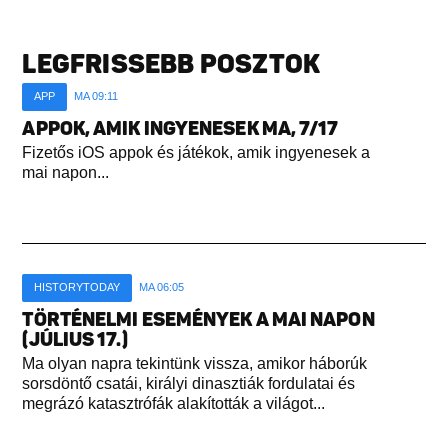
LEGFRISSEBB POSZTOK
APP
MA 09:11
APPOK, AMIK INGYENESEK MA, 7/17
Fizetős iOS appok és játékok, amik ingyenesek a
mai napon...
HISTORYTODAY
MA 06:05
TÖRTÉNELMI ESEMÉNYEK A MAI NAPON
(JÚLIUS 17.)
Ma olyan napra tekintünk vissza, amikor háborúk
sorsdöntő csatái, királyi dinasztiák fordulatai és
megrázó katasztrófák alakították a világot...