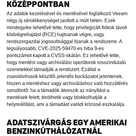
KÖZÉPPONTBAN
Az adatok kezelésével és mentésével foglalkozó Veeam
négy új sérülékenységet javított a múlt héten. Ezek
mindegyike lehetővé tette, hogy privilegizált fiókok távoli
kódvégrehajtást (RCE) hajtsanak végre, vagy
rendszergazdai jogosultsággal írjanak a rendszerre. A
legsúlyosabb, CVE-2025-59470-es hiba 9-es
pontszámot kapott a CVSS-skálán. Ez lehetővé tette,
hogy mentési vagy archiválási operátorok rosszindulatú
üzenetekkel támadják a rendszert. Ezáltal a
zsarolóvírusok készítői jelentős kockázatot jelentenek,
hiszen a mentéshez vagy archiváláshoz való hozzáférés
sorsdöntő: ha a támadók átveszik az irányítást a
mentések felett, törölhetik vagy blokkolhatják a
helyreállítást, ami a támadást valódi krízissé eszkalálja.
ADATSZIVÁRGÁS EGY AMERIKAI
BENZINKÚTHÁLÓZATNÁL