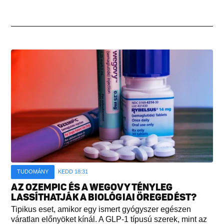
TUDOMÁNY
KEDD 18:31
AZ OZEMPIC ÉS A WEGOVY TÉNYLEG
LASSÍTHATJÁK A BIOLÓGIAI ÖREGEDÉST?
Tipikus eset, amikor egy ismert gyógyszer egészen
váratlan előnyöket kínál. A GLP-1 típusú szerek, mint az