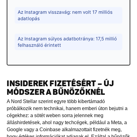
Az Instagram visszavág: nem volt 17 milliós
adatlopás
Az Instagram súlyos adatbotránya: 17,5 millió
felhasználó érintett
INSIDEREK FIZETÉSÉRT – ÚJ
MÓDSZER A BŰNÖZŐKNÉL
A Nord Stellar szerint egyre több kibertámadó
próbálkozik nem technikai, hanem emberi úton bejutni a
cégekhez: a sötét weben sorra jelennek meg
álláshirdetések, ahol nagy techcégek, például a Meta, a
Google vagy a Coinbase alkalmazottait fizetnék meg,
hogy értékes információkat adjanak el. Ezáltal a bűnözők