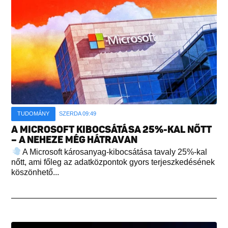
TUDOMÁNY
SZERDA 09:49
A MICROSOFT KIBOCSÁTÁSA 25%-KAL NŐTT
– A NEHEZE MÉG HÁTRAVAN
A Microsoft károsanyag-kibocsátása tavaly 25%-kal
nőtt, ami főleg az adatközpontok gyors terjeszkedésének
köszönhető...