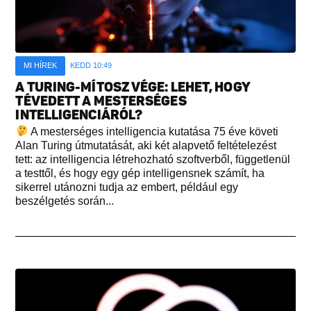
MI HÍREK
KEDD 10:49
A TURING-MÍTOSZ VÉGE: LEHET, HOGY
TÉVEDETT A MESTERSÉGES
INTELLIGENCIÁRÓL?
A mesterséges intelligencia kutatása 75 éve követi
Alan Turing útmutatását, aki két alapvető feltételezést
tett: az intelligencia létrehozható szoftverből, függetlenül
a testtől, és hogy egy gép intelligensnek számít, ha
sikerrel utánozni tudja az embert, például egy
beszélgetés során...