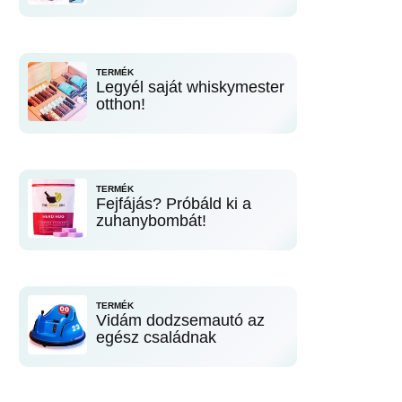
TERMÉK
Legyél saját whiskymester
otthon!
TERMÉK
Fejfájás? Próbáld ki a
zuhanybombát!
TERMÉK
Vidám dodzsemautó az
egész családnak