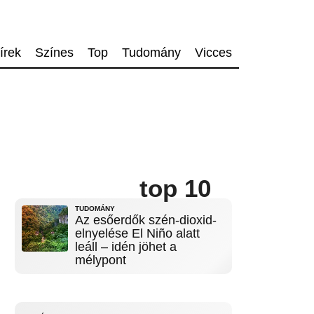
írek
Színes
Top
Tudomány
Vicces
top 10
TUDOMÁNY
Az esőerdők szén-dioxid-
elnyelése El Niño alatt
leáll – idén jöhet a
mélypont