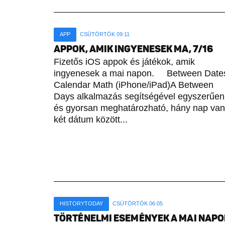
APP
CSÜTÖRTÖK 09:11
APPOK, AMIK INGYENESEK MA, 7/16
Fizetős iOS appok és játékok, amik
ingyenesek a mai napon. Between Date
Calendar Math (iPhone/iPad)A Between
Days alkalmazás segítségével egyszerűen
és gyorsan meghatározható, hány nap van
két dátum között...
HISTORYTODAY
CSÜTÖRTÖK 06:05
TÖRTÉNELMI ESEMÉNYEK A MAI NAPON 