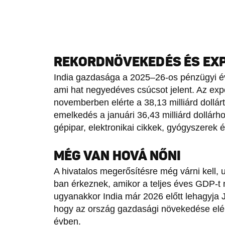
REKORDNÖVEKEDÉS ÉS E
India gazdasága a 2025–26-os pénzügyi é
ami hat negyedéves csúcsot jelent. Az expor
novemberben elérte a 38,13 milliárd dollárt 
emelkedés a januári 36,43 milliárd dollárh
gépipar, elektronikai cikkek, gyógyszerek 
MÉG VAN HOVÁ NŐNI
A hivatalos megerősítésre még várni kell,
ban érkeznek, amikor a teljes éves GDP-t 
ugyanakkor India már 2026 előtt lehagyja J
hogy az ország gazdasági növekedése elé
évben.