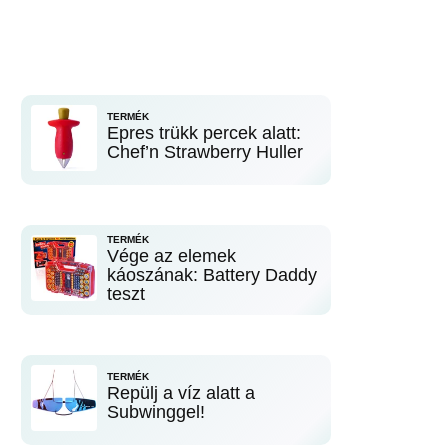
TERMÉK
Epres trükk percek alatt:
Chef’n Strawberry Huller
TERMÉK
Vége az elemek
káoszának: Battery Daddy
teszt
TERMÉK
Repülj a víz alatt a
Subwinggel!