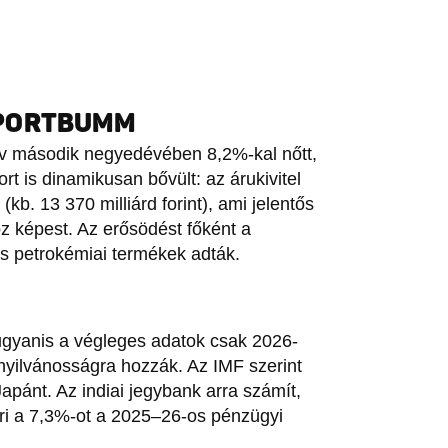
XPORTBUMM
v második negyedévében 8,2%-kal nőtt,
t is dinamikusan bővült: az árukivitel
(kb. 13 370 milliárd forint), ami jelentős
oz képest. Az erősödést főként a
és petrokémiai termékek adták.
 ugyanis a végleges adatok csak 2026-
nyilvánosságra hozzák. Az IMF szerint
apánt. Az indiai jegybank arra számít,
ri a 7,3%-ot a 2025–26-os pénzügyi