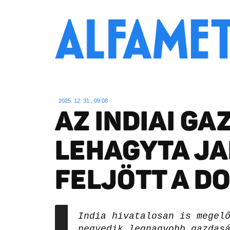
2025. 12. 31., 09:08
AZ INDIAI G
LEHAGYTA JA
FELJÖTT A D
India hivatalosan is megel
negyedik legnagyobb gazdas