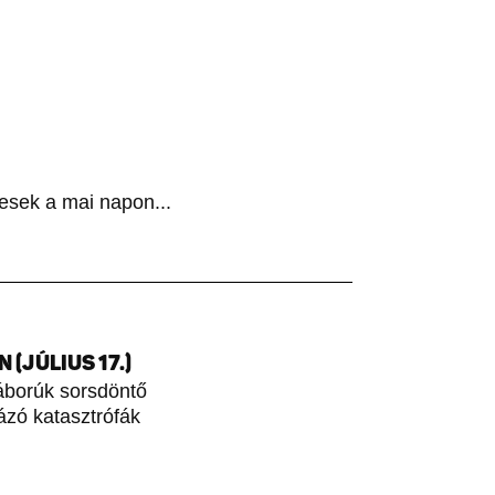
esek a mai napon...
(JÚLIUS 17.)
áborúk sorsdöntő
rázó katasztrófák