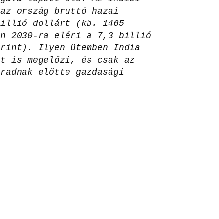
 az ország bruttó hazai
billió dollárt (kb. 1465
an 2030-ra eléri a 7,3 billió
orint). Ilyen ütemben India
ot is megelőzi, és csak az
aradnak előtte gazdasági