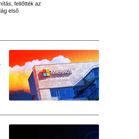
tás, fellőtték az
lág első
L