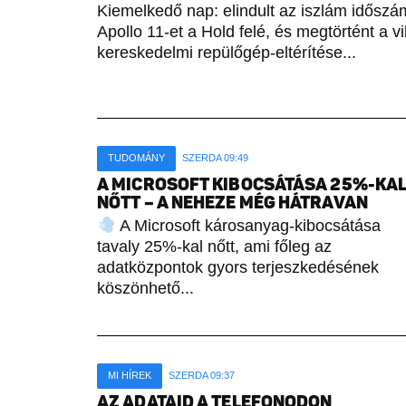
Kiemelkedő nap: elindult az iszlám időszámí
Apollo 11-et a Hold felé, és megtörtént a vi
kereskedelmi repülőgép-eltérítése...
TUDOMÁNY
SZERDA 09:49
A MICROSOFT KIBOCSÁTÁSA 25%-KA
NŐTT – A NEHEZE MÉG HÁTRAVAN
A Microsoft károsanyag-kibocsátása
tavaly 25%-kal nőtt, ami főleg az
adatközpontok gyors terjeszkedésének
köszönhető...
MI HÍREK
SZERDA 09:37
AZ ADATAID A TELEFONODON