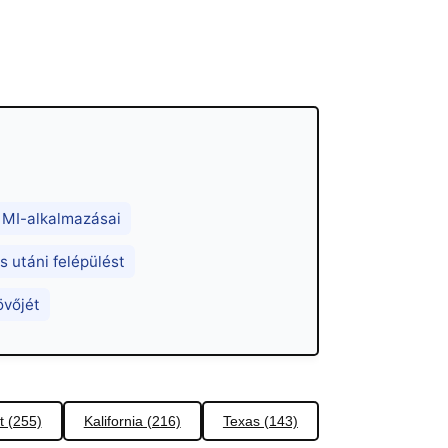
b MI-alkalmazásai
s utáni felépülést
övőjét
t (255)
Kalifornia (216)
Texas (143)