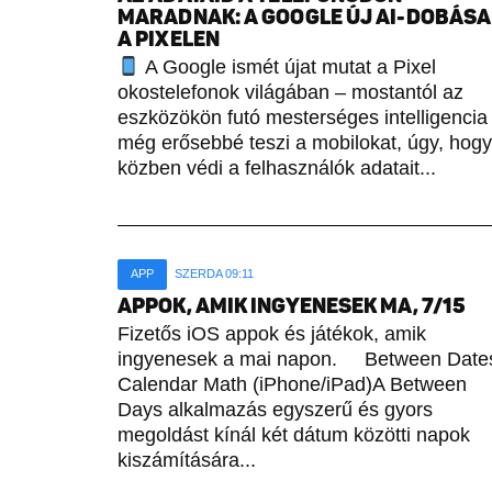
MARADNAK: A GOOGLE ÚJ AI-DOBÁSA
A PIXELEN
A Google ismét újat mutat a Pixel
okostelefonok világában – mostantól az
eszközökön futó mesterséges intelligencia
még erősebbé teszi a mobilokat, úgy, hogy
közben védi a felhasználók adatait...
APP
SZERDA 09:11
APPOK, AMIK INGYENESEK MA, 7/15
Fizetős iOS appok és játékok, amik
ingyenesek a mai napon. Between Date
Calendar Math (iPhone/iPad)A Between
Days alkalmazás egyszerű és gyors
megoldást kínál két dátum közötti napok
kiszámítására...