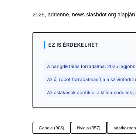
2025, adrienne, news.slashdot.org alapján
EZ IS ÉRDEKELHET
A hangdiktálás forradalma: 2025 legjob
Az új robot forradalmasítja a szívinfarktu
Az őslakosok döntik el a klímamodellek j
Google (908)
Nvidia (357)
adatközpon