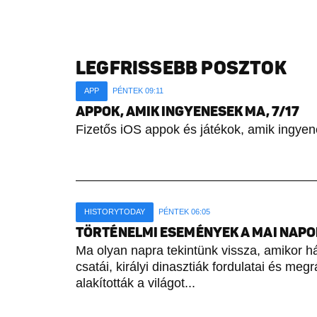
LEGFRISSEBB POSZTOK
APP
PÉNTEK 09:11
APPOK, AMIK INGYENESEK MA, 7/17
Fizetős iOS appok és játékok, amik ingyen
HISTORYTODAY
PÉNTEK 06:05
TÖRTÉNELMI ESEMÉNYEK A MAI NAPON 
Ma olyan napra tekintünk vissza, amikor h
csatái, királyi dinasztiák fordulatai és meg
alakították a világot...