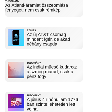
TUDOMÁNY
Az Atlanti-áramlat összeomlása
fenyeget: nem csak rémkép
SZÍNES
Az új AT&T-csomag
mindent ígér, de akad
néhány csapda
TUDOMÁNY
Az indiai műeső kudarca:
a szmog marad, csak a
pénz fogy
TUDOMÁNY
A július 4-i hőhullám 1776-
ban szinte lehetetlen lett
volna