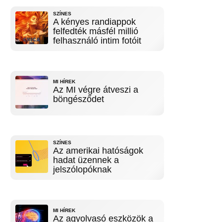
SZÍNES
A kényes randiappok
felfedték másfél millió
felhasználó intim fotóit
MI HÍREK
Az MI végre átveszi a
böngésződet
SZÍNES
Az amerikai hatóságok
hadat üzennek a
jelszólopóknak
MI HÍREK
Az agyolvasó eszközök a