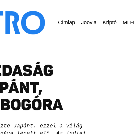
Címlap
Joovia
Kriptó
MI H
AZDASÁG
PÁNT,
OBOGÓRA
őzte Japánt, ezzel a világ
ágává lépett elő. Az indiai