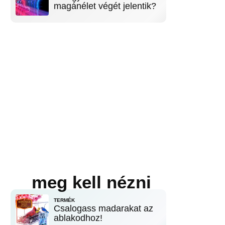
magánélet végét jelentik?
meg kell nézni
TERMÉK
Csalogass madarakat az
ablakodhoz!