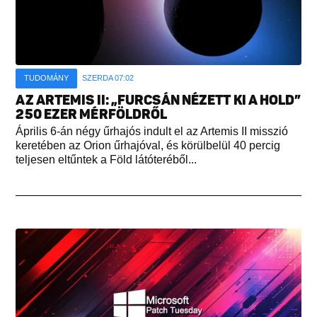
TUDOMÁNY
SZERDA 07:02
AZ ARTEMIS II: „FURCSÁN NÉZETT KI A HOLD”
250 EZER MÉRFÖLDRŐL
Április 6-án négy űrhajós indult el az Artemis II misszió
keretében az Orion űrhajóval, és körülbelül 40 percig
teljesen eltűntek a Föld látóteréből...