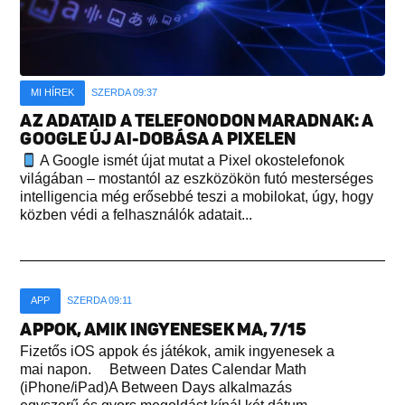
MI HÍREK
SZERDA 09:37
AZ ADATAID A TELEFONODON MARADNAK: A
GOOGLE ÚJ AI-DOBÁSA A PIXELEN
A Google ismét újat mutat a Pixel okostelefonok
világában – mostantól az eszközökön futó mesterséges
intelligencia még erősebbé teszi a mobilokat, úgy, hogy
közben védi a felhasználók adatait...
APP
SZERDA 09:11
APPOK, AMIK INGYENESEK MA, 7/15
Fizetős iOS appok és játékok, amik ingyenesek a
mai napon. Between Dates Calendar Math
(iPhone/iPad)A Between Days alkalmazás