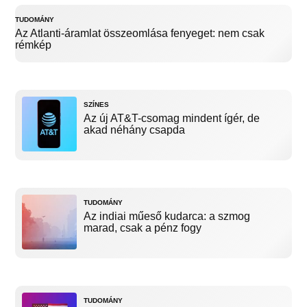
TUDOMÁNY
Az Atlanti-áramlat összeomlása fenyeget: nem csak
rémkép
SZÍNES
Az új AT&T-csomag mindent ígér, de
akad néhány csapda
TUDOMÁNY
Az indiai műeső kudarca: a szmog
marad, csak a pénz fogy
TUDOMÁNY