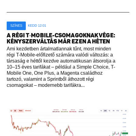
SZÍNES
KEDD 12:01
A RÉGI T‑MOBILE-CSOMAGOKNAK VÉGE:
KÉNYSZERVÁLTÁS MÁR EZEN A HÉTEN
Ami kezdetben ártalmatlannak tűnt, most minden
régi T-Mobile-előfizető számára valódi változás: a
társaság e héttől kezdve automatikusan átsorolja a
10–15 éves tarifákat – például a Simple Choice, T-
Mobile One, One Plus, a Magenta családhoz
tartozó, valamint a Sprintből áthozott régi
csomagokat – modernebb tarifákra...