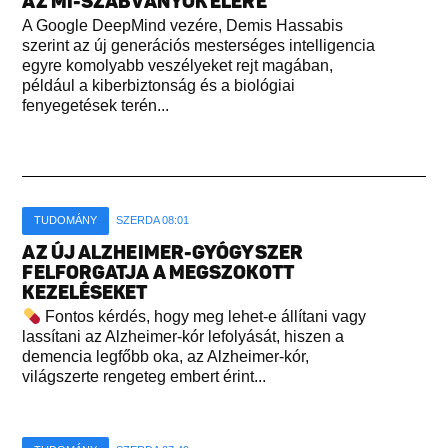
AZ MI-SZABVÁNYOK ÉLÉRE
A Google DeepMind vezére, Demis Hassabis
szerint az új generációs mesterséges intelligencia
egyre komolyabb veszélyeket rejt magában,
például a kiberbiztonság és a biológiai
fenyegetések terén...
TUDOMÁNY
SZERDA 08:01
AZ ÚJ ALZHEIMER-GYÓGYSZER
FELFORGATJA A MEGSZOKOTT
KEZELÉSEKET
Fontos kérdés, hogy meg lehet-e állítani vagy
lassítani az Alzheimer-kór lefolyását, hiszen a
demencia legfőbb oka, az Alzheimer-kór,
világszerte rengeteg embert érint...