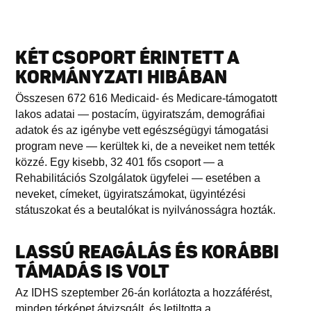
KÉT CSOPORT ÉRINTETT A
KORMÁNYZATI HIBÁBAN
Összesen 672 616 Medicaid- és Medicare-támogatott
lakos adatai — postacím, ügyiratszám, demográfiai
adatok és az igénybe vett egészségügyi támogatási
program neve — kerültek ki, de a neveiket nem tették
közzé. Egy kisebb, 32 401 fős csoport — a
Rehabilitációs Szolgálatok ügyfelei — esetében a
neveket, címeket, ügyiratszámokat, ügyintézési
státuszokat és a beutalókat is nyilvánosságra hozták.
LASSÚ REAGÁLÁS ÉS KORÁBBI
TÁMADÁS IS VOLT
Az IDHS szeptember 26-án korlátozta a hozzáférést,
minden térképet átvizsgált, és letiltotta a