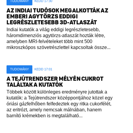
TUDOMÁNY
KEDD 17:30
AZ INDIAI TUDÓSOK MEGALKOTTÁK AZ
EMBERI AGYTÖRZS EDDIGI
LEGRÉSZLETESEBB 3D-ATLASZÁT
Indiai kutatók a világ eddigi legrészletesebb,
háromdimenziós agytörzs-atlaszát hozták létre,
amelyben MRI-felvételeket több mint 500
mikroszkópos szövetrészlettel kapcsoltak össze...
TUDOMÁNY
KEDD 17:01
A TEJÚTRENDSZER MÉLYÉN CUKROT
TALÁLTAK A KUTATÓK
Többek között különleges eredményre jutottak a
kutatók: a Tejútrendszer középpontjához közel egy
óriási gázfelhőben felfedeztek egy ritka cukorfélét,
az eritrózt, amely nemcsak málnában, hanem
barnító krémekben is megtalálható...