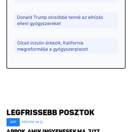
Donald Trump olcsóbbá tenné az elhízás
elleni gyógyszereket
Olcsó inzulin érkezik, Kalifornia
megreformálja a gyógyszerpiacot
LEGFRISSEBB POSZTOK
APP
PÉNTEK 09:11
APPOK, AMIK INGYENESEK MA, 7/17