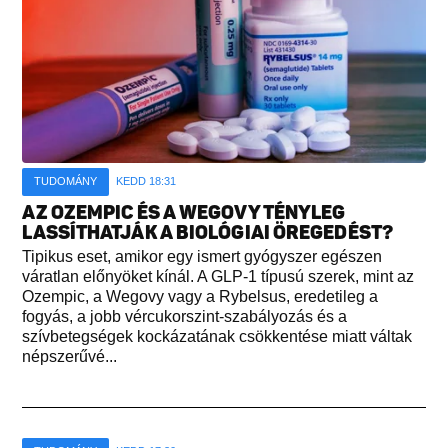
TUDOMÁNY
KEDD 18:31
AZ OZEMPIC ÉS A WEGOVY TÉNYLEG
LASSÍTHATJÁK A BIOLÓGIAI ÖREGEDÉST?
Tipikus eset, amikor egy ismert gyógyszer egészen
váratlan előnyöket kínál. A GLP-1 típusú szerek, mint az
Ozempic, a Wegovy vagy a Rybelsus, eredetileg a
fogyás, a jobb vércukorszint-szabályozás és a
szívbetegségek kockázatának csökkentése miatt váltak
népszerűvé...