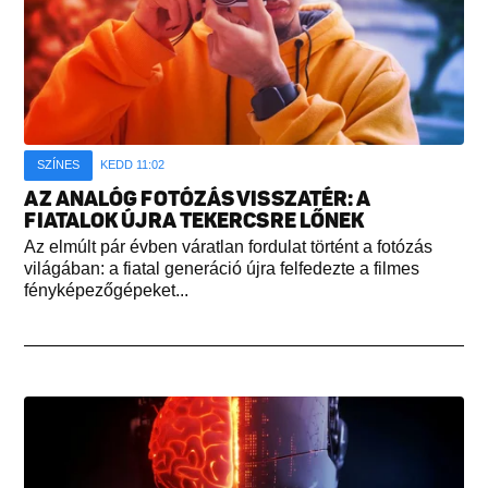
SZÍNES
KEDD 11:02
AZ ANALÓG FOTÓZÁS VISSZATÉR: A
FIATALOK ÚJRA TEKERCSRE LŐNEK
Az elmúlt pár évben váratlan fordulat történt a fotózás
világában: a fiatal generáció újra felfedezte a filmes
fényképezőgépeket...