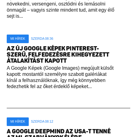
növekedni, versengeni, osztódni és lemásolni
önmagát – vagyis szinte mindent tud, amit egy élő
sejt is...
MI HÍREK
SZERDA 08:36
AZ ÚJ GOOGLE KÉPEK PINTEREST-
SZERŰ, FELFEDEZÉSRE KIHEGYEZETT
ÁTALAKÍTÁST KAPOTT
A Google Képek (Google Images) megújult külsőt
kapott: mostantól személyre szabott galériákat
kínál a felhasználóknak, így még könnyebben
fedezhetik fel az őket érdeklő képeket...
MI HÍREK
SZERDA 08:12
A GOOGLE DEEPMIND AZ USA-T TENNÉ