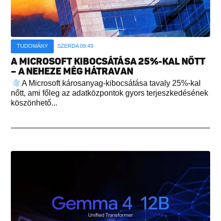
TUDOMÁNY
SZERDA 09:49
A MICROSOFT KIBOCSÁTÁSA 25%-KAL NŐTT
– A NEHEZE MÉG HÁTRAVAN
A Microsoft károsanyag-kibocsátása tavaly 25%-kal
nőtt, ami főleg az adatközpontok gyors terjeszkedésének
köszönhető...