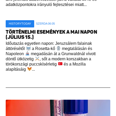
adatközpontokra irányuló fejlesztései miatt...
HISTORYTODAY
SZERDA 06:05
TÖRTÉNELMI ESEMÉNYEK A MAI NAPON
(JÚLIUS 15.)
Időutazás egyetlen napon: Jeruzsálem falainak
áttörésétől
a Rosetta-kő
megtalálásán és
Napoleon
megadásán át a Grunwaldnál vívott
döntő ütközetig
, sőt a modern korszakban a
törökországi puccskísérletig
és a Mozilla
alapításáig
...