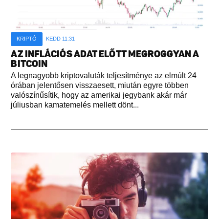
KRIPTÓ
KEDD 11:31
AZ INFLÁCIÓS ADAT ELŐTT MEGROGGYAN A
BITCOIN
A legnagyobb kriptovaluták teljesítménye az elmúlt 24
órában jelentősen visszaesett, miután egyre többen
valószínűsítik, hogy az amerikai jegybank akár már
júliusban kamatemelés mellett dönt...