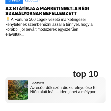
MI HÍREK
KEDD 10:37
AZ MI ÁTÍRJA A MARKETINGET: A RÉGI
SZABÁLYOKNAK BEFELLEGZETT
A Fortune 500 cégek vezető marketingesei
kénytelenek szembenézni azzal a ténnyel, hogy a
korábbi, jól bevált módszerek egyszerűen
elavultak...
top 10
TUDOMÁNY
Az esőerdők szén-dioxid-elnyelése El
Niño alatt leáll – idén jöhet a mélypont