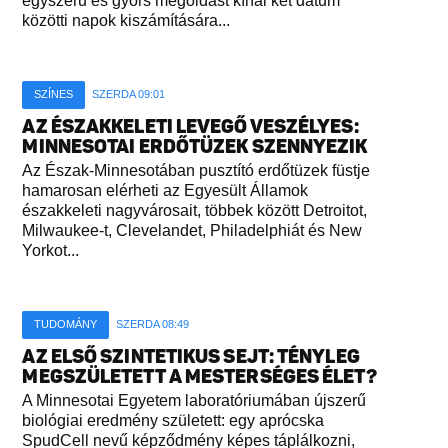
egyszerű és gyors megoldást kínál két dátum
közötti napok kiszámítására...
SZÍNES
SZERDA 09:01
AZ ÉSZAKKELETI LEVEGŐ VESZÉLYES:
MINNESOTAI ERDŐTÜZEK SZENNYEZIK
Az Észak-Minnesotában pusztító erdőtüzek füstje
hamarosan elérheti az Egyesült Államok
északkeleti nagyvárosait, többek között Detroitot,
Milwaukee-t, Clevelandet, Philadelphiát és New
Yorkot...
TUDOMÁNY
SZERDA 08:49
AZ ELSŐ SZINTETIKUS SEJT: TÉNYLEG
MEGSZÜLETETT A MESTERSÉGES ÉLET?
A Minnesotai Egyetem laboratóriumában újszerű
biológiai eredmény született: egy aprócska
SpudCell nevű képződmény képes táplálkozni,