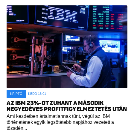
KRIPTÓ
KEDD 16:01
AZ IBM 23%-OT ZUHANT A MÁSODIK
NEGYEDÉVES PROFITFIGYELMEZTETÉS UTÁN
Ami kezdetben ártalmatlannak tűnt, végül az IBM
történetének egyik legsötétebb napjához vezetett a
tőzsdén...