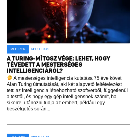
MI HÍREK
KEDD 10:49
A TURING-MÍTOSZ VÉGE: LEHET, HOGY
TÉVEDETT A MESTERSÉGES
INTELLIGENCIÁRÓL?
A mesterséges intelligencia kutatása 75 éve követi
Alan Turing útmutatását, aki két alapvető feltételezést
tett: az intelligencia létrehozható szoftverből, függetlenül
a testtől, és hogy egy gép intelligensnek számít, ha
sikerrel utánozni tudja az embert, például egy
beszélgetés során...