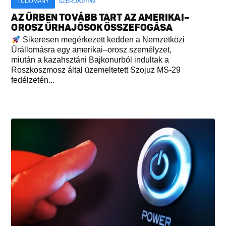
TUDOMÁNY
SZERDA 07:49
AZ ŰRBEN TOVÁBB TART AZ AMERIKAI–
OROSZ ŰRHAJÓSOK ÖSSZEFOGÁSA
Sikeresen megérkezett kedden a Nemzetközi
Űrállomásra egy amerikai–orosz személyzet,
miután a kazahsztáni Bajkonurból indultak a
Roszkoszmosz által üzemeltetett Szojuz MS-29
fedélzetén...