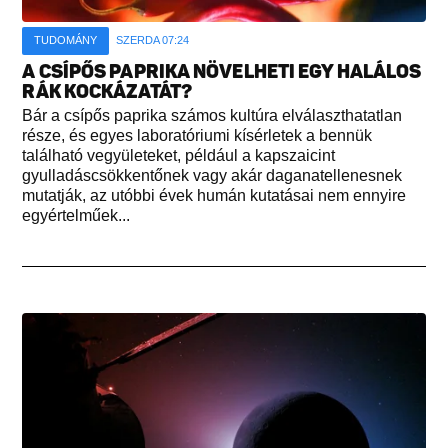
TUDOMÁNY
SZERDA 07:24
A CSÍPŐS PAPRIKA NÖVELHETI EGY HALÁLOS
RÁK KOCKÁZATÁT?
Bár a csípős paprika számos kultúra elválaszthatatlan
része, és egyes laboratóriumi kísérletek a bennük
található vegyületeket, például a kapszaicint
gyulladáscsökkentőnek vagy akár daganatellenesnek
mutatják, az utóbbi évek humán kutatásai nem ennyire
egyértelműek...