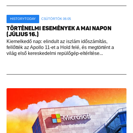
HISTORYTODAY
CSÜTÖRTÖK 06:05
TÖRTÉNELMI ESEMÉNYEK A MAI NAPON
(JÚLIUS 16.)
Kiemelkedő nap: elindult az iszlám időszámítás,
fellőtték az Apollo 11-et a Hold felé, és megtörtént a
világ első kereskedelmi repülőgép-eltérítése...