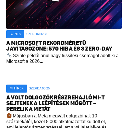
SZÍNES
SZERDA 06:38
A MICROSOFT REKORDMÉRETŰ
JAVÍTÁSÖZÖNE: 570 HIBA ÉS 3 ZERO-DAY
Szinte példátlanul nagy frissítési csomagot adott ki a
Microsoft a 2026...
MI HÍREK
SZERDA 06:25
A VOLT DOLGOZÓK RÉSZREHAJLÓ MI-T
SEJTENEK A LEÉPÍTÉSEK MÖGÖTT –
PERELIK A METÁT
Májusban a Meta megvált dolgozóinak 10
százalékától, közel 8 000 alkalmazottat küldött el,
ami jelentős átszervezéssel járt a vállalat MI-re és