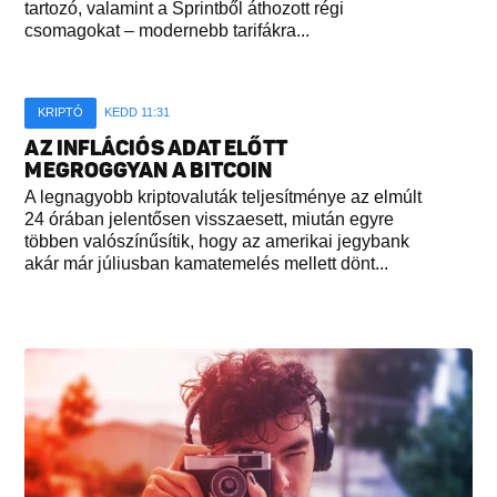
tartozó, valamint a Sprintből áthozott régi
csomagokat – modernebb tarifákra...
KRIPTÓ
KEDD 11:31
AZ INFLÁCIÓS ADAT ELŐTT
MEGROGGYAN A BITCOIN
A legnagyobb kriptovaluták teljesítménye az elmúlt
24 órában jelentősen visszaesett, miután egyre
többen valószínűsítik, hogy az amerikai jegybank
akár már júliusban kamatemelés mellett dönt...