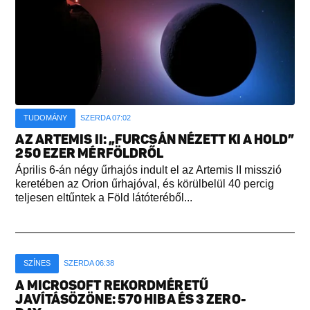
TUDOMÁNY
SZERDA 07:02
AZ ARTEMIS II: „FURCSÁN NÉZETT KI A HOLD”
250 EZER MÉRFÖLDRŐL
Április 6-án négy űrhajós indult el az Artemis II misszió
keretében az Orion űrhajóval, és körülbelül 40 percig
teljesen eltűntek a Föld látóteréből...
SZÍNES
SZERDA 06:38
A MICROSOFT REKORDMÉRETŰ
JAVÍTÁSÖZÖNE: 570 HIBA ÉS 3 ZERO-