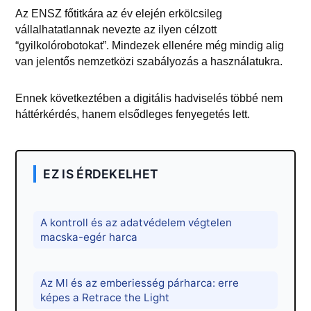
Az ENSZ főtitkára az év elején erkölcsileg
vállalhatatlannak nevezte az ilyen célzott
“gyilkolórobotokat”. Mindezek ellenére még mindig alig
van jelentős nemzetközi szabályozás a használatukra.
Ennek következtében a digitális hadviselés többé nem
háttérkérdés, hanem elsődleges fenyegetés lett.
EZ IS ÉRDEKELHET
A kontroll és az adatvédelem végtelen
macska-egér harca
Az MI és az emberiesség párharca: erre
képes a Retrace the Light