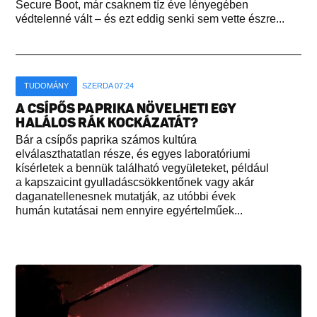
Secure Boot, már csaknem tíz éve lényegében
védtelenné vált – és ezt eddig senki sem vette észre...
TUDOMÁNY
SZERDA 07:24
A CSÍPŐS PAPRIKA NÖVELHETI EGY
HALÁLOS RÁK KOCKÁZATÁT?
Bár a csípős paprika számos kultúra
elválaszthatatlan része, és egyes laboratóriumi
kísérletek a bennük található vegyületeket, például
a kapszaicint gyulladáscsökkentőnek vagy akár
daganatellenesnek mutatják, az utóbbi évek
humán kutatásai nem ennyire egyértelműek...