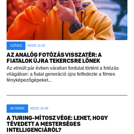
SZÍNES
KEDD 11:02
AZ ANALÓG FOTÓZÁS VISSZATÉR: A
FIATALOK ÚJRA TEKERCSRE LŐNEK
Az elmúlt pár évben váratlan fordulat történt a fotózás
világában: a fiatal generáció újra felfedezte a filmes
fényképezőgépeket...
MI HÍREK
KEDD 10:49
A TURING-MÍTOSZ VÉGE: LEHET, HOGY
TÉVEDETT A MESTERSÉGES
INTELLIGENCIÁRÓL?