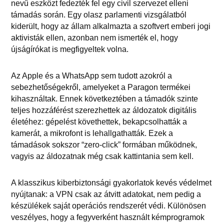
nevű eszközt fedezték fel egy civil szervezet elleni
támadás során. Egy olasz parlamenti vizsgálatból
kiderült, hogy az állam alkalmazta a szoftvert emberi jogi
aktivisták ellen, azonban nem ismerték el, hogy
újságírókat is megfigyeltek volna.
Az Apple és a WhatsApp sem tudott azokról a
sebezhetőségekről, amelyeket a Paragon termékei
kihasználtak. Ennek következtében a támadók szinte
teljes hozzáférést szerezhettek az áldozatok digitális
életéhez: gépelést követhettek, bekapcsolhatták a
kamerát, a mikrofont is lehallgathatták. Ezek a
támadások sokszor “zero-click” formában működnek,
vagyis az áldozatnak még csak kattintania sem kell.
A klasszikus kiberbiztonsági gyakorlatok kevés védelmet
nyújtanak: a VPN csak az átvitt adatokat, nem pedig a
készülékek saját operációs rendszerét védi. Különösen
veszélyes, hogy a fegyverként használt kémprogramok