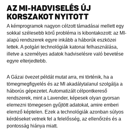
AZ MI-HADVISELÉS ÚJ
KORSZAKOT NYITOTT
A kémprogramok nagyon célzott támadásai mellett egy
sokkal szélesebb körű probléma is kibontakozott: az MI-
alapú rendszerek egyre inkább a háborúk eszközei
lettek. A polgári technológiák katonai felhasználása,
illetve a személyes adatok hadviselésre való bevetése
egyre elterjedtebb.
A Gázai övezet példát mutat arra, mi történik, ha a
tömegmegfigyelés és az MI akadálytalanul szolgálja a
háborús gépezetet. Automatizált célpontkereső
rendszerek, mint a Lavender, képesek olyan gyorsan
elemezni tömegesen gyűjtött adatokat, amire emberi
elemző képtelen. Ezek a technológiák azonban súlyos
kérdéseket vetnek fel a felelősség, az ellenőrzés és a
pontosság hiánya miatt.