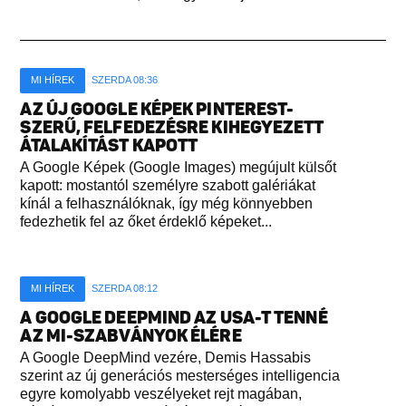
MI HÍREK
SZERDA 08:36
AZ ÚJ GOOGLE KÉPEK PINTEREST-
SZERŰ, FELFEDEZÉSRE KIHEGYEZETT
ÁTALAKÍTÁST KAPOTT
A Google Képek (Google Images) megújult külsőt
kapott: mostantól személyre szabott galériákat
kínál a felhasználóknak, így még könnyebben
fedezhetik fel az őket érdeklő képeket...
MI HÍREK
SZERDA 08:12
A GOOGLE DEEPMIND AZ USA-T TENNÉ
AZ MI-SZABVÁNYOK ÉLÉRE
A Google DeepMind vezére, Demis Hassabis
szerint az új generációs mesterséges intelligencia
egyre komolyabb veszélyeket rejt magában,