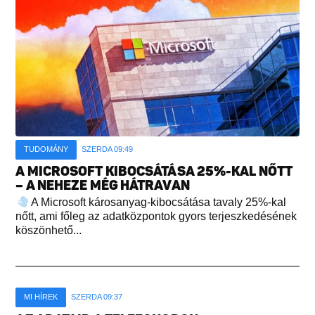
TUDOMÁNY
SZERDA 09:49
A MICROSOFT KIBOCSÁTÁSA 25%-KAL NŐTT
– A NEHEZE MÉG HÁTRAVAN
A Microsoft károsanyag-kibocsátása tavaly 25%-kal
nőtt, ami főleg az adatközpontok gyors terjeszkedésének
köszönhető...
MI HÍREK
SZERDA 09:37