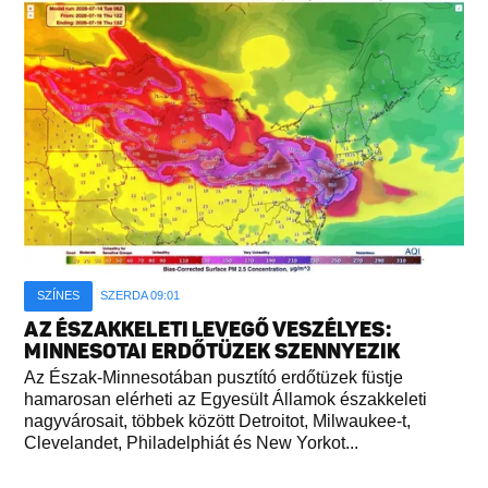
SZÍNES
SZERDA 09:01
AZ ÉSZAKKELETI LEVEGŐ VESZÉLYES:
MINNESOTAI ERDŐTÜZEK SZENNYEZIK
Az Észak-Minnesotában pusztító erdőtüzek füstje
hamarosan elérheti az Egyesült Államok északkeleti
nagyvárosait, többek között Detroitot, Milwaukee-t,
Clevelandet, Philadelphiát és New Yorkot...