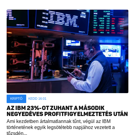
KRIPTÓ
KEDD 16:01
AZ IBM 23%-OT ZUHANT A MÁSODIK
NEGYEDÉVES PROFITFIGYELMEZTETÉS UTÁN
Ami kezdetben ártalmatlannak tűnt, végül az IBM
történetének egyik legsötétebb napjához vezetett a
tőzsdén...