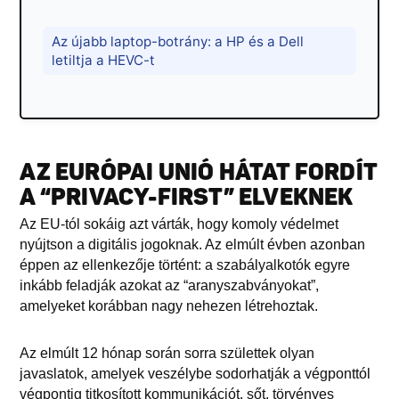
Az újabb laptop-botrány: a HP és a Dell
letiltja a HEVC-t
AZ EURÓPAI UNIÓ HÁTAT FORDÍT
A “PRIVACY-FIRST” ELVEKNEK
Az EU-tól sokáig azt várták, hogy komoly védelmet
nyújtson a digitális jogoknak. Az elmúlt évben azonban
éppen az ellenkezője történt: a szabályalkotók egyre
inkább feladják azokat az “aranyszabványokat”,
amelyeket korábban nagy nehezen létrehoztak.
Az elmúlt 12 hónap során sorra születtek olyan
javaslatok, amelyek veszélybe sodorhatják a végponttól
végpontig titkosított kommunikációt, sőt, törvényes