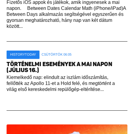
Fizetős iOS appok és játékok, amik ingyenesek a mai
napon. Between Dates Calendar Math (iPhone/iPad)A
Between Days alkalmazás segítségével egyszerűen és
gyorsan meghatározható, hány nap van két dátum
között...
HISTORYTODAY
CSÜTÖRTÖK 06:05
TÖRTÉNELMI ESEMÉNYEK A MAI NAPON
(JÚLIUS 16.)
Kiemelkedő nap: elindult az iszlám időszámítás,
fellőtték az Apollo 11-et a Hold felé, és megtörtént a
világ első kereskedelmi repülőgép-eltérítése...