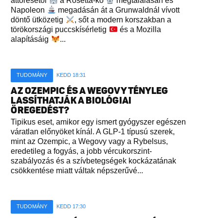
áttörésétől
a Rosetta-kő
megtalálásán és
Napoleon
megadásán át a Grunwaldnál vívott
döntő ütközetig
, sőt a modern korszakban a
törökországi puccskísérletig
és a Mozilla
alapításáig
...
TUDOMÁNY
KEDD 18:31
AZ OZEMPIC ÉS A WEGOVY TÉNYLEG
LASSÍTHATJÁK A BIOLÓGIAI
ÖREGEDÉST?
Tipikus eset, amikor egy ismert gyógyszer egészen
váratlan előnyöket kínál. A GLP-1 típusú szerek,
mint az Ozempic, a Wegovy vagy a Rybelsus,
eredetileg a fogyás, a jobb vércukorszint-
szabályozás és a szívbetegségek kockázatának
csökkentése miatt váltak népszerűvé...
TUDOMÁNY
KEDD 17:30