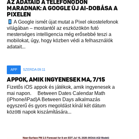
AZ ADATAID A TELEFONODON
MARADNAK: A GOOGLE ÚJ AI-DOBÁSA A
PIXELEN
A Google ismét újat mutat a Pixel okostelefonok
világában – mostantól az eszközökön futó
mesterséges intelligencia még erősebbé teszi a
mobilokat, úgy, hogy közben védi a felhasználók
adatait...
APP
SZERDA 09:11
APPOK, AMIK INGYENESEK MA, 7/15
Fizetős iOS appok és játékok, amik ingyenesek a
mai napon. Between Dates Calendar Math
(iPhone/iPad)A Between Days alkalmazás
egyszerű és gyors megoldást kínál két dátum
közötti napok kiszámítására...