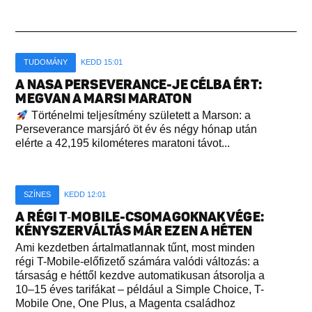
TUDOMÁNY
KEDD 15:01
A NASA PERSEVERANCE-JE CÉLBA ÉRT:
MEGVAN A MARSI MARATON
Történelmi teljesítmény született a Marson: a
Perseverance marsjáró öt év és négy hónap után
elérte a 42,195 kilométeres maratoni távot...
SZÍNES
KEDD 12:01
A RÉGI T‑MOBILE-CSOMAGOKNAK VÉGE:
KÉNYSZERVÁLTÁS MÁR EZEN A HÉTEN
Ami kezdetben ártalmatlannak tűnt, most minden
régi T-Mobile-előfizető számára valódi változás: a
társaság e héttől kezdve automatikusan átsorolja a
10–15 éves tarifákat – például a Simple Choice, T-
Mobile One, One Plus, a Magenta családhoz