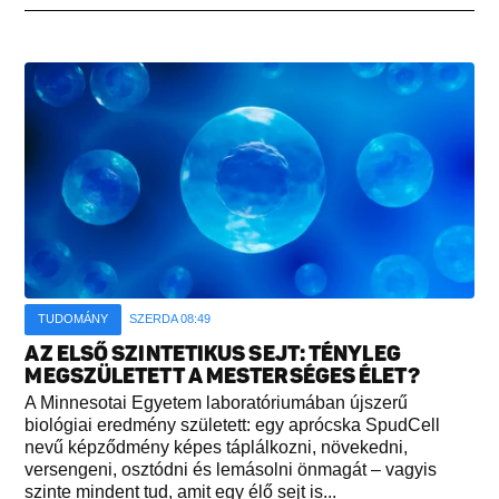
TUDOMÁNY
SZERDA 08:49
AZ ELSŐ SZINTETIKUS SEJT: TÉNYLEG
MEGSZÜLETETT A MESTERSÉGES ÉLET?
A Minnesotai Egyetem laboratóriumában újszerű
biológiai eredmény született: egy aprócska SpudCell
nevű képződmény képes táplálkozni, növekedni,
versengeni, osztódni és lemásolni önmagát – vagyis
szinte mindent tud, amit egy élő sejt is...