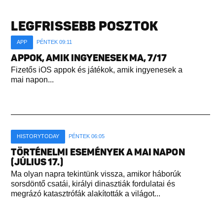
LEGFRISSEBB POSZTOK
APP
PÉNTEK 09:11
APPOK, AMIK INGYENESEK MA, 7/17
Fizetős iOS appok és játékok, amik ingyenesek a
mai napon...
HISTORYTODAY
PÉNTEK 06:05
TÖRTÉNELMI ESEMÉNYEK A MAI NAPON
(JÚLIUS 17.)
Ma olyan napra tekintünk vissza, amikor háborúk
sorsdöntő csatái, királyi dinasztiák fordulatai és
megrázó katasztrófák alakították a világot...