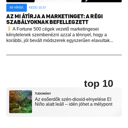
MI HÍREK
KEDD 10:37
AZ MI ÁTÍRJA A MARKETINGET: A RÉGI
SZABÁLYOKNAK BEFELLEGZETT
A Fortune 500 cégek vezető marketingesei
kénytelenek szembenézni azzal a ténnyel, hogy a
korábbi, jól bevált módszerek egyszerűen elavultak...
top 10
TUDOMÁNY
Az esőerdők szén-dioxid-elnyelése El
Niño alatt leáll – idén jöhet a mélypont