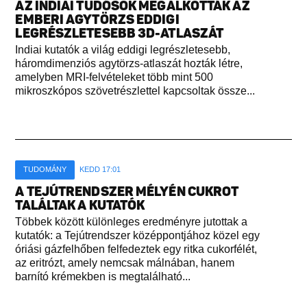
AZ INDIAI TUDÓSOK MEGALKOTTÁK AZ
EMBERI AGYTÖRZS EDDIGI
LEGRÉSZLETESEBB 3D-ATLASZÁT
Indiai kutatók a világ eddigi legrészletesebb,
háromdimenziós agytörzs-atlaszát hozták létre,
amelyben MRI-felvételeket több mint 500
mikroszkópos szövetrészlettel kapcsoltak össze...
TUDOMÁNY
KEDD 17:01
A TEJÚTRENDSZER MÉLYÉN CUKROT
TALÁLTAK A KUTATÓK
Többek között különleges eredményre jutottak a
kutatók: a Tejútrendszer középpontjához közel egy
óriási gázfelhőben felfedeztek egy ritka cukorfélét,
az eritrózt, amely nemcsak málnában, hanem
barnító krémekben is megtalálható...