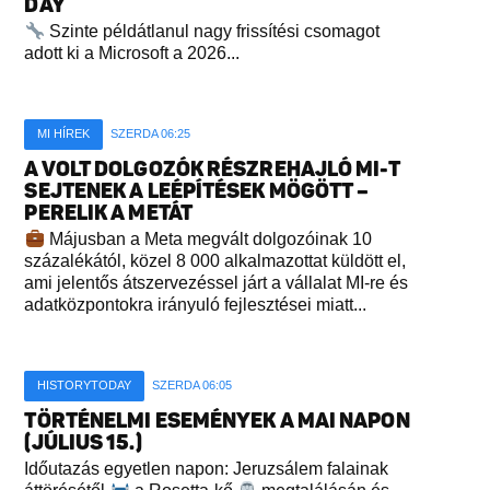
DAY
Szinte példátlanul nagy frissítési csomagot
adott ki a Microsoft a 2026...
MI HÍREK
SZERDA 06:25
A VOLT DOLGOZÓK RÉSZREHAJLÓ MI-T
SEJTENEK A LEÉPÍTÉSEK MÖGÖTT –
PERELIK A METÁT
Májusban a Meta megvált dolgozóinak 10
százalékától, közel 8 000 alkalmazottat küldött el,
ami jelentős átszervezéssel járt a vállalat MI-re és
adatközpontokra irányuló fejlesztései miatt...
HISTORYTODAY
SZERDA 06:05
TÖRTÉNELMI ESEMÉNYEK A MAI NAPON
(JÚLIUS 15.)
Időutazás egyetlen napon: Jeruzsálem falainak