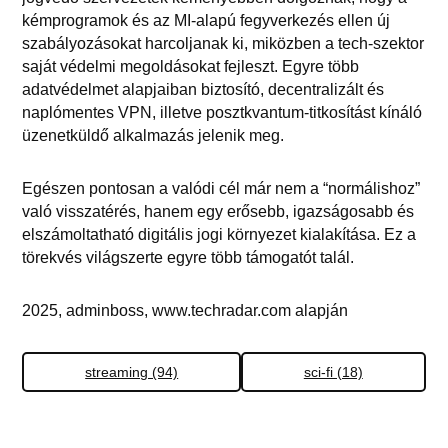
kémprogramok és az MI-alapú fegyverkezés ellen új
szabályozásokat harcoljanak ki, miközben a tech-szektor
saját védelmi megoldásokat fejleszt. Egyre több
adatvédelmet alapjaiban biztosító, decentralizált és
naplómentes VPN, illetve posztkvantum-titkosítást kínáló
üzenetküldő alkalmazás jelenik meg.
Egészen pontosan a valódi cél már nem a “normálishoz”
való visszatérés, hanem egy erősebb, igazságosabb és
elszámoltatható digitális jogi környezet kialakítása. Ez a
törekvés világszerte egyre több támogatót talál.
2025, adminboss, www.techradar.com alapján
streaming (94)
sci-fi (18)