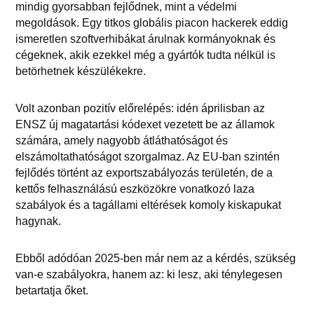
mindig gyorsabban fejlődnek, mint a védelmi
megoldások. Egy titkos globális piacon hackerek eddig
ismeretlen szoftverhibákat árulnak kormányoknak és
cégeknek, akik ezekkel még a gyártók tudta nélkül is
betörhetnek készülékekre.
Volt azonban pozitív előrelépés: idén áprilisban az
ENSZ új magatartási kódexet vezetett be az államok
számára, amely nagyobb átláthatóságot és
elszámoltathatóságot szorgalmaz. Az EU-ban szintén
fejlődés történt az exportszabályozás területén, de a
kettős felhasználású eszközökre vonatkozó laza
szabályok és a tagállami eltérések komoly kiskapukat
hagynak.
Ebből adódóan 2025-ben már nem az a kérdés, szükség
van-e szabályokra, hanem az: ki lesz, aki ténylegesen
betartatja őket.