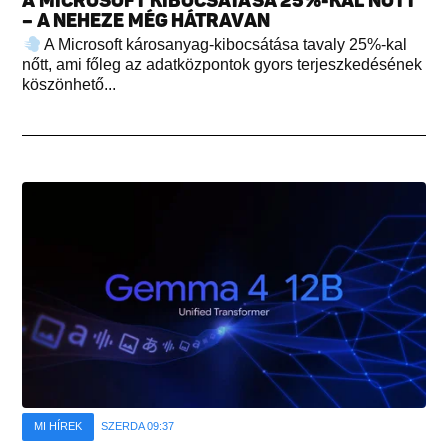
A MICROSOFT KIBOCSÁTÁSA 25%-KAL NŐTT
– A NEHEZE MÉG HÁTRAVAN
A Microsoft károsanyag-kibocsátása tavaly 25%-kal
nőtt, ami főleg az adatközpontok gyors terjeszkedésének
köszönhető...
MI HÍREK
SZERDA 09:37