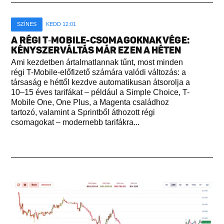
SZÍNES
KEDD 12:01
A RÉGI T‑MOBILE-CSOMAGOKNAK VÉGE:
KÉNYSZERVÁLTÁS MÁR EZEN A HÉTEN
Ami kezdetben ártalmatlannak tűnt, most minden
régi T-Mobile-előfizető számára valódi változás: a
társaság e héttől kezdve automatikusan átsorolja a
10–15 éves tarifákat – például a Simple Choice, T-
Mobile One, One Plus, a Magenta családhoz
tartozó, valamint a Sprintből áthozott régi
csomagokat – modernebb tarifákra...