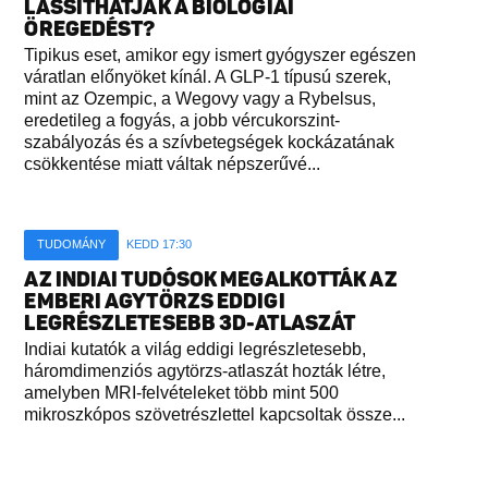
LASSÍTHATJÁK A BIOLÓGIAI
ÖREGEDÉST?
Tipikus eset, amikor egy ismert gyógyszer egészen
váratlan előnyöket kínál. A GLP-1 típusú szerek,
mint az Ozempic, a Wegovy vagy a Rybelsus,
eredetileg a fogyás, a jobb vércukorszint-
szabályozás és a szívbetegségek kockázatának
csökkentése miatt váltak népszerűvé...
TUDOMÁNY
KEDD 17:30
AZ INDIAI TUDÓSOK MEGALKOTTÁK AZ
EMBERI AGYTÖRZS EDDIGI
LEGRÉSZLETESEBB 3D-ATLASZÁT
Indiai kutatók a világ eddigi legrészletesebb,
háromdimenziós agytörzs-atlaszát hozták létre,
amelyben MRI-felvételeket több mint 500
mikroszkópos szövetrészlettel kapcsoltak össze...