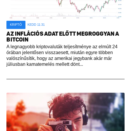
KRIPTÓ
KEDD 11:31
AZ INFLÁCIÓS ADAT ELŐTT MEGROGGYAN A
BITCOIN
A legnagyobb kriptovaluták teljesítménye az elmúlt 24
órában jelentősen visszaesett, miután egyre többen
valószínűsítik, hogy az amerikai jegybank akár már
júliusban kamatemelés mellett dönt...