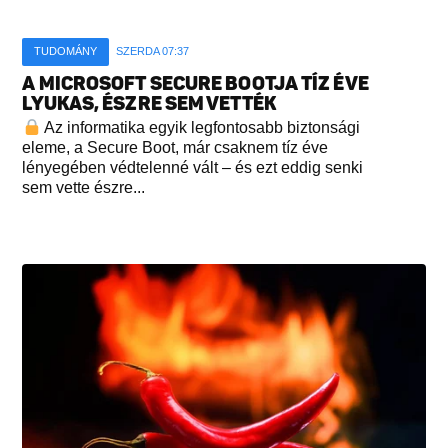
TUDOMÁNY
SZERDA 07:37
A MICROSOFT SECURE BOOTJA TÍZ ÉVE
LYUKAS, ÉSZRE SEM VETTÉK
Az informatika egyik legfontosabb biztonsági
eleme, a Secure Boot, már csaknem tíz éve
lényegében védtelenné vált – és ezt eddig senki
sem vette észre...