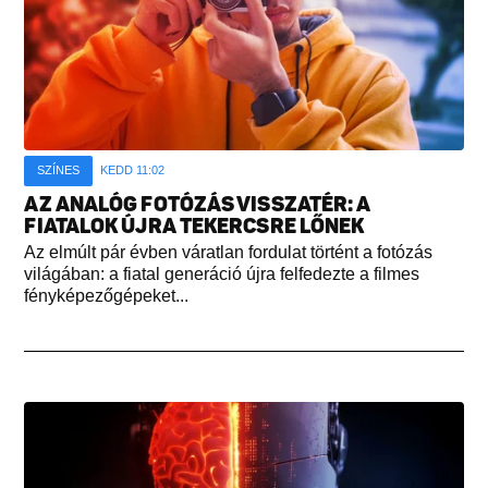
SZÍNES
KEDD 11:02
AZ ANALÓG FOTÓZÁS VISSZATÉR: A
FIATALOK ÚJRA TEKERCSRE LŐNEK
Az elmúlt pár évben váratlan fordulat történt a fotózás
világában: a fiatal generáció újra felfedezte a filmes
fényképezőgépeket...