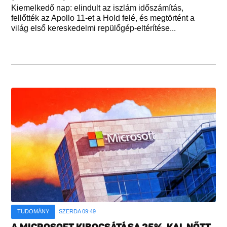
Kiemelkedő nap: elindult az iszlám időszámítás,
fellőtték az Apollo 11-et a Hold felé, és megtörtént a
világ első kereskedelmi repülőgép-eltérítése...
TUDOMÁNY
SZERDA 09:49