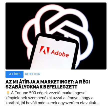
MI HÍREK
KEDD 10:37
AZ MI ÁTÍRJA A MARKETINGET: A RÉGI
SZABÁLYOKNAK BEFELLEGZETT
A Fortune 500 cégek vezető marketingesei
kénytelenek szembenézni azzal a ténnyel, hogy a
korábbi, jól bevált módszerek egyszerűen elavultak...