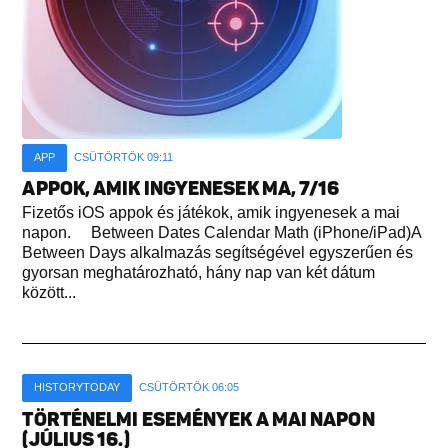
APP
CSÜTÖRTÖK 09:11
APPOK, AMIK INGYENESEK MA, 7/16
Fizetős iOS appok és játékok, amik ingyenesek a mai
napon. Between Dates Calendar Math (iPhone/iPad)A
Between Days alkalmazás segítségével egyszerűen és
gyorsan meghatározható, hány nap van két dátum
között...
HISTORYTODAY
CSÜTÖRTÖK 06:05
TÖRTÉNELMI ESEMÉNYEK A MAI NAPON
(JÚLIUS 16.)