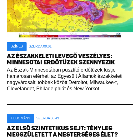
SZÍNES
SZERDA 09:01
AZ ÉSZAKKELETI LEVEGŐ VESZÉLYES:
MINNESOTAI ERDŐTÜZEK SZENNYEZIK
Az Észak-Minnesotában pusztító erdőtüzek füstje
hamarosan elérheti az Egyesült Államok északkeleti
nagyvárosait, többek között Detroitot, Milwaukee-t,
Clevelandet, Philadelphiát és New Yorkot...
TUDOMÁNY
SZERDA 08:49
AZ ELSŐ SZINTETIKUS SEJT: TÉNYLEG
MEGSZÜLETETT A MESTERSÉGES ÉLET?