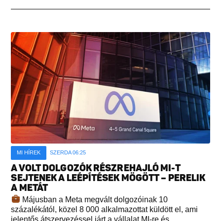
MI HÍREK
SZERDA 06:25
A VOLT DOLGOZÓK RÉSZREHAJLÓ MI-T
SEJTENEK A LEÉPÍTÉSEK MÖGÖTT – PERELIK
A METÁT
Májusban a Meta megvált dolgozóinak 10
százalékától, közel 8 000 alkalmazottat küldött el, ami
jelentős átszervezéssel járt a vállalat MI-re és