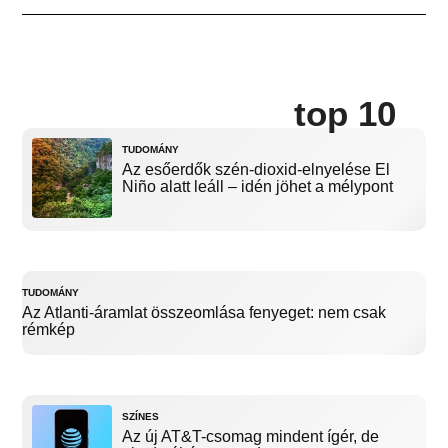
top 10
TUDOMÁNY
Az esőerdők szén-dioxid-elnyelése El
Niño alatt leáll – idén jöhet a mélypont
TUDOMÁNY
Az Atlanti-áramlat összeomlása fenyeget: nem csak
rémkép
SZÍNES
Az új AT&T-csomag mindent ígér, de