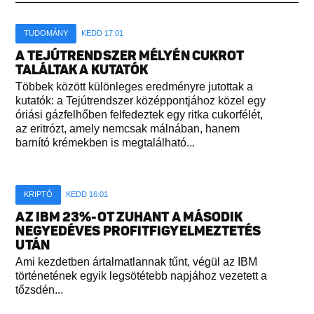
TUDOMÁNY
KEDD 17:01
A TEJÚTRENDSZER MÉLYÉN CUKROT
TALÁLTAK A KUTATÓK
Többek között különleges eredményre jutottak a
kutatók: a Tejútrendszer középpontjához közel egy
óriási gázfelhőben felfedeztek egy ritka cukorfélét,
az eritrózt, amely nemcsak málnában, hanem
barnító krémekben is megtalálható...
KRIPTÓ
KEDD 16:01
AZ IBM 23%-OT ZUHANT A MÁSODIK
NEGYEDÉVES PROFITFIGYELMEZTETÉS
UTÁN
Ami kezdetben ártalmatlannak tűnt, végül az IBM
történetének egyik legsötétebb napjához vezetett a
tőzsdén...