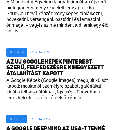
A Minnesotai Egyetem laboratóriumában újszerű
biológiai eredmény született: egy aprócska
SpudCell nevű képződmény képes táplálkozni,
növekedni, versengeni, osztódni és lemásolni
önmagát – vagyis szinte mindent tud, amit egy élő
sejt is...
MI HÍREK
SZERDA 08:36
AZ ÚJ GOOGLE KÉPEK PINTEREST-
SZERŰ, FELFEDEZÉSRE KIHEGYEZETT
ÁTALAKÍTÁST KAPOTT
A Google Képek (Google Images) megújult külsőt
kapott: mostantól személyre szabott galériákat
kínál a felhasználóknak, így még könnyebben
fedezhetik fel az őket érdeklő képeket...
MI HÍREK
SZERDA 08:12
A GOOGLE DEEPMIND AZ USA-T TENNÉ