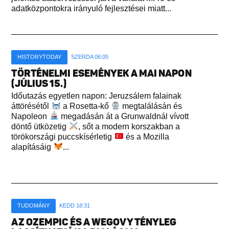
adatközpontokra irányuló fejlesztései miatt...
HISTORYTODAY
SZERDA 06:05
TÖRTÉNELMI ESEMÉNYEK A MAI NAPON
(JÚLIUS 15.)
Időutazás egyetlen napon: Jeruzsálem falainak
áttörésétől
a Rosetta-kő
megtalálásán és
Napoleon
megadásán át a Grunwaldnál vívott
döntő ütközetig
, sőt a modern korszakban a
törökországi puccskísérletig
és a Mozilla
alapításáig
...
TUDOMÁNY
KEDD 18:31
AZ OZEMPIC ÉS A WEGOVY TÉNYLEG