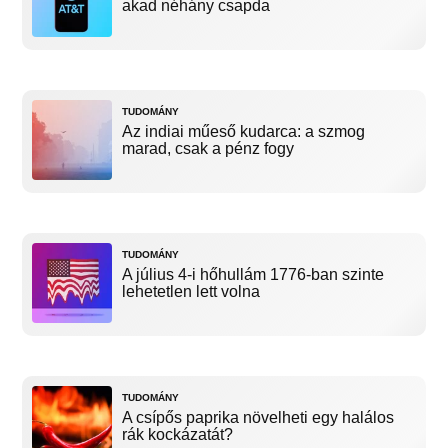
akad néhány csapda
TUDOMÁNY
Az indiai műeső kudarca: a szmog
marad, csak a pénz fogy
TUDOMÁNY
A július 4-i hőhullám 1776-ban szinte
lehetetlen lett volna
TUDOMÁNY
A csípős paprika növelheti egy halálos
rák kockázatát?