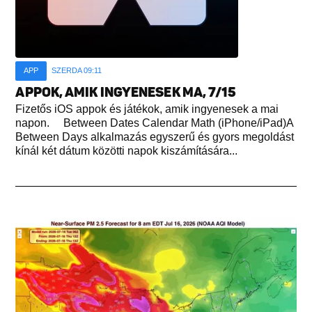
APP
SZERDA 09:11
APPOK, AMIK INGYENESEK MA, 7/15
Fizetős iOS appok és játékok, amik ingyenesek a mai
napon. Between Dates Calendar Math (iPhone/iPad)A
Between Days alkalmazás egyszerű és gyors megoldást
kínál két dátum közötti napok kiszámítására...