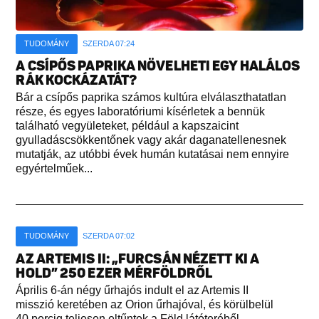
TUDOMÁNY
SZERDA 07:24
A CSÍPŐS PAPRIKA NÖVELHETI EGY HALÁLOS
RÁK KOCKÁZATÁT?
Bár a csípős paprika számos kultúra elválaszthatatlan
része, és egyes laboratóriumi kísérletek a bennük
található vegyületeket, például a kapszaicint
gyulladáscsökkentőnek vagy akár daganatellenesnek
mutatják, az utóbbi évek humán kutatásai nem ennyire
egyértelműek...
TUDOMÁNY
SZERDA 07:02
AZ ARTEMIS II: „FURCSÁN NÉZETT KI A
HOLD” 250 EZER MÉRFÖLDRŐL
Április 6-án négy űrhajós indult el az Artemis II
misszió keretében az Orion űrhajóval, és körülbelül
40 percig teljesen eltűntek a Föld látóteréből...