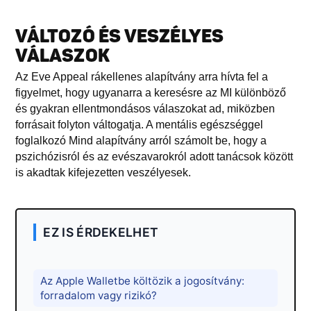
VÁLTOZÓ ÉS VESZÉLYES
VÁLASZOK
Az Eve Appeal rákellenes alapítvány arra hívta fel a
figyelmet, hogy ugyanarra a keresésre az MI különböző
és gyakran ellentmondásos válaszokat ad, miközben
forrásait folyton váltogatja. A mentális egészséggel
foglalkozó Mind alapítvány arról számolt be, hogy a
pszichózisról és az evészavarokról adott tanácsok között
is akadtak kifejezetten veszélyesek.
EZ IS ÉRDEKELHET
Az Apple Walletbe költözik a jogosítvány:
forradalom vagy rizikó?