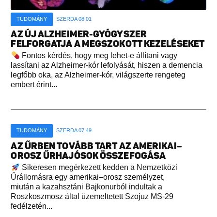
TUDOMÁNY
SZERDA 08:01
AZ ÚJ ALZHEIMER-GYÓGYSZER
FELFORGATJA A MEGSZOKOTT KEZELÉSEKET
Fontos kérdés, hogy meg lehet-e állítani vagy
lassítani az Alzheimer-kór lefolyását, hiszen a demencia
legfőbb oka, az Alzheimer-kór, világszerte rengeteg
embert érint...
TUDOMÁNY
SZERDA 07:49
AZ ŰRBEN TOVÁBB TART AZ AMERIKAI–
OROSZ ŰRHAJÓSOK ÖSSZEFOGÁSA
Sikeresen megérkezett kedden a Nemzetközi
Űrállomásra egy amerikai–orosz személyzet,
miután a kazahsztáni Bajkonurból indultak a
Roszkoszmosz által üzemeltetett Szojuz MS-29
fedélzetén...