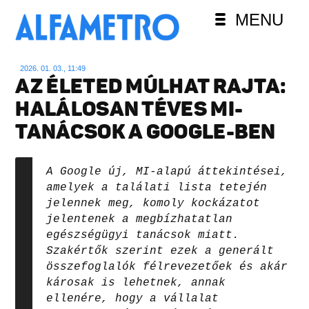
MENU
2026. 01. 03., 11:49
AZ ÉLETED MÚLHAT RAJTA:
HALÁLOSAN TÉVES MI-
TANÁCSOK A GOOGLE-BEN
A Google új, MI-alapú áttekintései,
amelyek a találati lista tetején
jelennek meg, komoly kockázatot
jelentenek a megbízhatatlan
egészségügyi tanácsok miatt.
Szakértők szerint ezek a generált
összefoglalók félrevezetőek és akár
károsak is lehetnek, annak
ellenére, hogy a vállalat