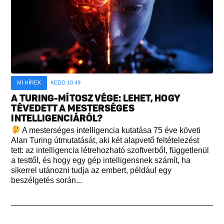
MI HÍREK
KEDD 10:49
A TURING-MÍTOSZ VÉGE: LEHET, HOGY
TÉVEDETT A MESTERSÉGES
INTELLIGENCIÁRÓL?
A mesterséges intelligencia kutatása 75 éve követi
Alan Turing útmutatását, aki két alapvető feltételezést
tett: az intelligencia létrehozható szoftverből, függetlenül
a testtől, és hogy egy gép intelligensnek számít, ha
sikerrel utánozni tudja az embert, például egy
beszélgetés során...