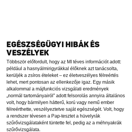
EGÉSZSÉGÜGYI HIBÁK ÉS
VESZÉLYEK
Többször előfordult, hogy az MI téves információt adott:
például a hasnyálmirigyrákkal élőknek azt tanácsolta,
kerüljék a zsíros ételeket – ez életveszélyes félreértés
lehet, mert pontosan az ellenkezője igaz. Egy másik
alkalommal a májfunkciós vizsgálati eredmények
„normál tartományairól” adott felsorolás annyira általános
volt, hogy bármilyen hátterű, korú vagy nemű ember
félreérthette, veszélyeztetve saját egészségét. Volt, hogy
a rendszer tévesen a Pap-tesztet a hüvelyrák
szűrővizsgálataként tüntette fel, pedig az a méhnyakrák
szűrővizsgálata.