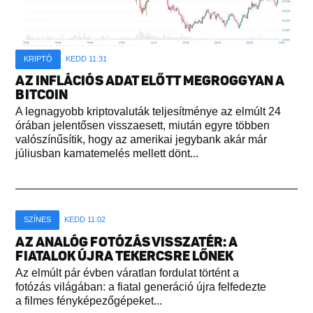
KRIPTÓ
KEDD 11:31
AZ INFLÁCIÓS ADAT ELŐTT MEGROGGYAN A
BITCOIN
A legnagyobb kriptovaluták teljesítménye az elmúlt 24
órában jelentősen visszaesett, miután egyre többen
valószínűsítik, hogy az amerikai jegybank akár már
júliusban kamatemelés mellett dönt...
SZÍNES
KEDD 11:02
AZ ANALÓG FOTÓZÁS VISSZATÉR: A
FIATALOK ÚJRA TEKERCSRE LŐNEK
Az elmúlt pár évben váratlan fordulat történt a
fotózás világában: a fiatal generáció újra felfedezte
a filmes fényképezőgépeket...