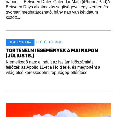
napon. Between Dates Calendar Math (iPhone/iPad)A
Between Days alkalmazás segítségével egyszerűen és
gyorsan meghatározható, hány nap van két dátum
között...
HISTORYTODAY
CSÜTÖRTÖK 06:05
TÖRTÉNELMI ESEMÉNYEK A MAI NAPON
(JÚLIUS 16.)
Kiemelkedő nap: elindult az iszlám időszámítás,
fellőtték az Apollo 11-et a Hold felé, és megtörtént a
világ első kereskedelmi repülőgép-eltérítése...