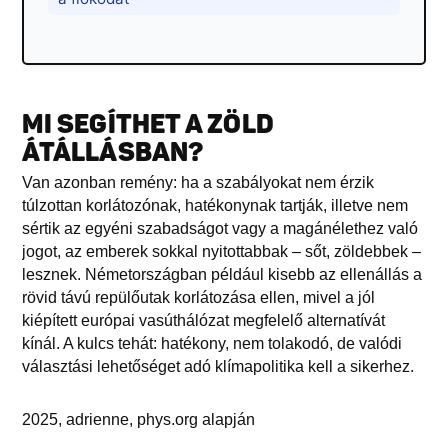
MI SEGÍTHET A ZÖLD
ÁTÁLLÁSBAN?
Van azonban remény: ha a szabályokat nem érzik
túlzottan korlátozónak, hatékonynak tartják, illetve nem
sértik az egyéni szabadságot vagy a magánélethez való
jogot, az emberek sokkal nyitottabbak – sőt, zöldebbek –
lesznek. Németországban például kisebb az ellenállás a
rövid távú repülőutak korlátozása ellen, mivel a jól
kiépített európai vasúthálózat megfelelő alternatívát
kínál. A kulcs tehát: hatékony, nem tolakodó, de valódi
választási lehetőséget adó klímapolitika kell a sikerhez.
2025, adrienne, phys.org alapján