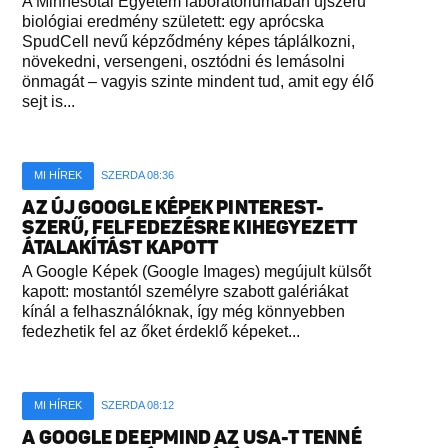
A Minnesotai Egyetem laboratóriumában újszerű
biológiai eredmény született: egy aprócska
SpudCell nevű képződmény képes táplálkozni,
növekedni, versengeni, osztódni és lemásolni
önmagát – vagyis szinte mindent tud, amit egy élő
sejt is...
MI HÍREK
SZERDA 08:36
AZ ÚJ GOOGLE KÉPEK PINTEREST-
SZERŰ, FELFEDEZÉSRE KIHEGYEZETT
ÁTALAKÍTÁST KAPOTT
A Google Képek (Google Images) megújult külsőt
kapott: mostantól személyre szabott galériákat
kínál a felhasználóknak, így még könnyebben
fedezhetik fel az őket érdeklő képeket...
MI HÍREK
SZERDA 08:12
A GOOGLE DEEPMIND AZ USA-T TENNÉ