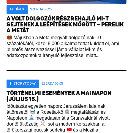
MI HÍREK
SZERDA 06:25
A VOLT DOLGOZÓK RÉSZREHAJLÓ MI-T
SEJTENEK A LEÉPÍTÉSEK MÖGÖTT – PERELIK
A METÁT
Májusban a Meta megvált dolgozóinak 10
százalékától, közel 8 000 alkalmazottat küldött el, ami
jelentős átszervezéssel járt a vállalat MI-re és
adatközpontokra irányuló fejlesztései miatt...
HISTORYTODAY
SZERDA 06:05
TÖRTÉNELMI ESEMÉNYEK A MAI NAPON
(JÚLIUS 15.)
Időutazás egyetlen napon: Jeruzsálem falainak
áttörésétől
a Rosetta-kő
megtalálásán és
Napoleon
megadásán át a Grunwaldnál vívott
döntő ütközetig
, sőt a modern korszakban a
törökországi puccskísérletig
és a Mozilla