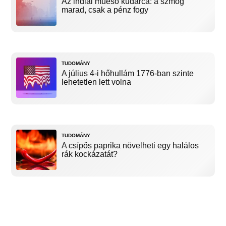
Az indiai műeső kudarca: a szmog
marad, csak a pénz fogy
TUDOMÁNY
A július 4-i hőhullám 1776-ban szinte
lehetetlen lett volna
TUDOMÁNY
A csípős paprika növelheti egy halálos
rák kockázatát?