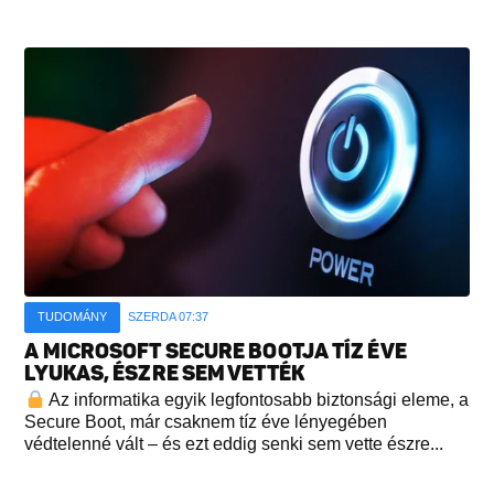
TUDOMÁNY
SZERDA 07:37
A MICROSOFT SECURE BOOTJA TÍZ ÉVE
LYUKAS, ÉSZRE SEM VETTÉK
Az informatika egyik legfontosabb biztonsági eleme, a
Secure Boot, már csaknem tíz éve lényegében
védtelenné vált – és ezt eddig senki sem vette észre...