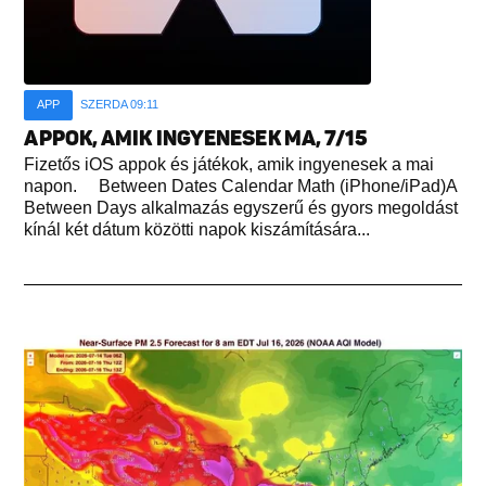
APP
SZERDA 09:11
APPOK, AMIK INGYENESEK MA, 7/15
Fizetős iOS appok és játékok, amik ingyenesek a mai
napon. Between Dates Calendar Math (iPhone/iPad)A
Between Days alkalmazás egyszerű és gyors megoldást
kínál két dátum közötti napok kiszámítására...