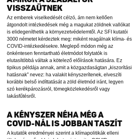
VISSZAÜTNEK
Az emberek viselkedését célzó, ám nem kellően
átgondolt intézkedések még a magukat zöldnek vallókat
is elidegeníthetik a környezetvédelemtől. Az SFI kutatói
3000 németet kérdeztek meg: miként reagálnak klíma- és
COVID-intézkedésekre. Meglepő módon még az
önkéntesen fenntartható életmódot folytatók is
elutasítóbbá váltak a kötelező előírások hatására. Ez
tipikus példája annak, amit a közgazdaságtan „kiszorítási
hatásnak” nevez: ha valakit kényszerítenek, elveszíti
korábbi belső indíttatását a zöld életmód iránt, legyen
szó kerékpározásról, tömegközlekedésről vagy
lakásfűtésről.
A KÉNYSZER NÉHA MÉG A
COVID-NÁL IS JOBBAN TASZÍT
A kutatók eredményei szerint a klímapolitikák elleni