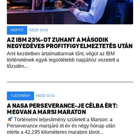
KRIPTÓ
KEDD 16:01
AZ IBM 23%-OT ZUHANT A MÁSODIK
NEGYEDÉVES PROFITFIGYELMEZTETÉS UTÁN
Ami kezdetben ártalmatlannak tűnt, végül az IBM
történetének egyik legsötétebb napjához vezetett a
tőzsdén...
TUDOMÁNY
KEDD 15:01
A NASA PERSEVERANCE-JE CÉLBA ÉRT:
MEGVAN A MARSI MARATON
Történelmi teljesítmény született a Marson: a
Perseverance marsjáró öt év és négy hónap után
elérte a 42,195 kilométeres maratoni távot...