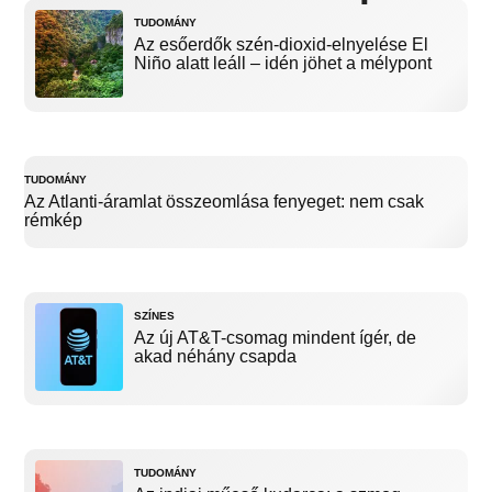
TUDOMÁNY
Az esőerdők szén-dioxid-elnyelése El
Niño alatt leáll – idén jöhet a mélypont
TUDOMÁNY
Az Atlanti-áramlat összeomlása fenyeget: nem csak
rémkép
SZÍNES
Az új AT&T-csomag mindent ígér, de
akad néhány csapda
TUDOMÁNY