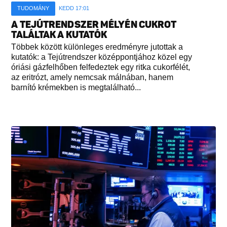
TUDOMÁNY
KEDD 17:01
A TEJÚTRENDSZER MÉLYÉN CUKROT
TALÁLTAK A KUTATÓK
Többek között különleges eredményre jutottak a
kutatók: a Tejútrendszer középpontjához közel egy
óriási gázfelhőben felfedeztek egy ritka cukorfélét,
az eritrózt, amely nemcsak málnában, hanem
barnító krémekben is megtalálható...