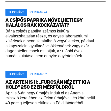
TUDOMÁNY
SZERDA 07:24
A CSÍPŐS PAPRIKA NÖVELHETI EGY
HALÁLOS RÁK KOCKÁZATÁT?
Bár a csípős paprika számos kultúra
elválaszthatatlan része, és egyes laboratóriumi
kísérletek a bennük található vegyületeket, például
a kapszaicint gyulladáscsökkentőnek vagy akár
daganatellenesnek mutatják, az utóbbi évek
humán kutatásai nem ennyire egyértelműek...
TUDOMÁNY
SZERDA 07:02
AZ ARTEMIS II: „FURCSÁN NÉZETT KI A
HOLD” 250 EZER MÉRFÖLDRŐL
Április 6-án négy űrhajós indult el az Artemis II
misszió keretében az Orion űrhajóval, és körülbelül
40 percig teljesen eltűntek a Föld látóteréből...