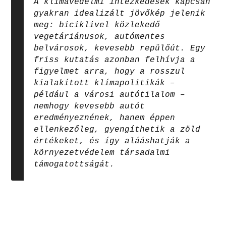
A klímavédelmi intézkedések kapcsán
gyakran idealizált jövőkép jelenik
meg: biciklivel közlekedő
vegetáriánusok, autómentes
belvárosok, kevesebb repülőút. Egy
friss kutatás azonban felhívja a
figyelmet arra, hogy a rosszul
kialakított klímapolitikák –
például a városi autótilalom –
nemhogy kevesebb autót
eredményeznének, hanem éppen
ellenkezőleg, gyengíthetik a zöld
értékeket, és így alááshatják a
környezetvédelem társadalmi
támogatottságát.