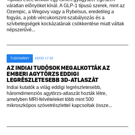
váratlan előnyöket kínál. A GLP-1 típusú szerek, mint az
Ozempic, a Wegovy vagy a Rybelsus, eredetileg a
fogyás, a jobb vércukorszint-szabályozás és a
szívbetegségek kockázatának csökkentése miatt váltak
népszerűvé...
TUDOMÁNY
KEDD 17:30
AZ INDIAI TUDÓSOK MEGALKOTTÁK AZ
EMBERI AGYTÖRZS EDDIGI
LEGRÉSZLETESEBB 3D-ATLASZÁT
Indiai kutatók a világ eddigi legrészletesebb,
háromdimenziós agytörzs-atlaszát hozták létre,
amelyben MRI-felvételeket több mint 500
mikroszkópos szövetrészlettel kapcsoltak össze...