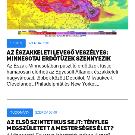
SZÍNES
SZERDA 09:01
AZ ÉSZAKKELETI LEVEGŐ VESZÉLYES:
MINNESOTAI ERDŐTÜZEK SZENNYEZIK
Az Észak-Minnesotában pusztító erdőtüzek füstje
hamarosan elérheti az Egyesült Államok északkeleti
nagyvárosait, többek között Detroitot, Milwaukee-t,
Clevelandet, Philadelphiát és New Yorkot...
TUDOMÁNY
SZERDA 08:49
AZ ELSŐ SZINTETIKUS SEJT: TÉNYLEG
MEGSZÜLETETT A MESTERSÉGES ÉLET?