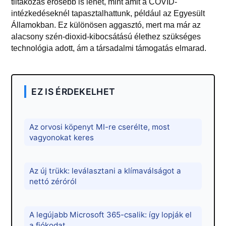
tiltakozás erősebb is lehet, mint amit a COVID-
intézkedéseknél tapasztalhattunk, például az Egyesült
Államokban. Ez különösen aggasztó, mert ma már az
alacsony szén-dioxid-kibocsátású élethez szükséges
technológia adott, ám a társadalmi támogatás elmarad.
EZ IS ÉRDEKELHET
Az orvosi köpenyt MI-re cserélte, most
vagyonokat keres
Az új trükk: leválasztani a klímaválságot a
nettó zéróról
A legújabb Microsoft 365-csalik: így lopják el
a fiókodat