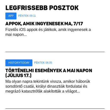
LEGFRISSEBB POSZTOK
APP
PÉNTEK 09:11
APPOK, AMIK INGYENESEK MA, 7/17
Fizetős iOS appok és játékok, amik ingyenesek a
mai napon...
HISTORYTODAY
PÉNTEK 06:05
TÖRTÉNELMI ESEMÉNYEK A MAI NAPON
(JÚLIUS 17.)
Ma olyan napra tekintünk vissza, amikor háborúk
sorsdöntő csatái, királyi dinasztiák fordulatai és
megrázó katasztrófák alakították a világot...