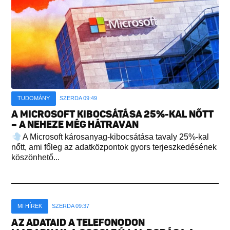
TUDOMÁNY
SZERDA 09:49
A MICROSOFT KIBOCSÁTÁSA 25%-KAL NŐTT
– A NEHEZE MÉG HÁTRAVAN
A Microsoft károsanyag-kibocsátása tavaly 25%-kal
nőtt, ami főleg az adatközpontok gyors terjeszkedésének
köszönhető...
MI HÍREK
SZERDA 09:37
AZ ADATAID A TELEFONODON