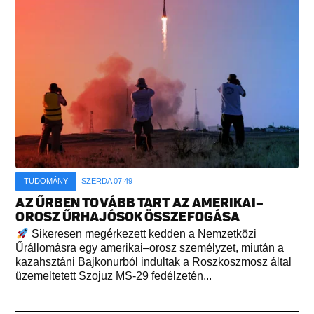
TUDOMÁNY
SZERDA 07:49
AZ ŰRBEN TOVÁBB TART AZ AMERIKAI–
OROSZ ŰRHAJÓSOK ÖSSZEFOGÁSA
Sikeresen megérkezett kedden a Nemzetközi
Űrállomásra egy amerikai–orosz személyzet, miután a
kazahsztáni Bajkonurból indultak a Roszkoszmosz által
üzemeltetett Szojuz MS-29 fedélzetén...