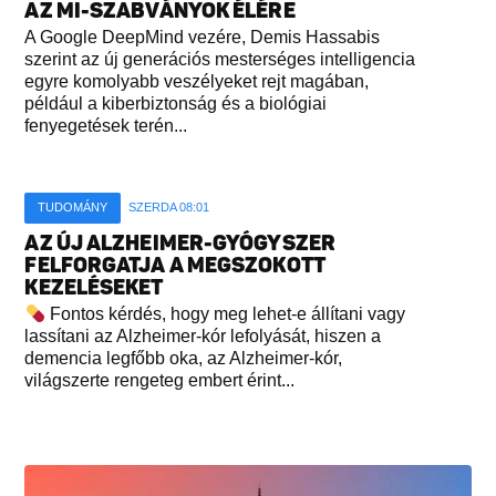
AZ MI-SZABVÁNYOK ÉLÉRE
A Google DeepMind vezére, Demis Hassabis
szerint az új generációs mesterséges intelligencia
egyre komolyabb veszélyeket rejt magában,
például a kiberbiztonság és a biológiai
fenyegetések terén...
TUDOMÁNY
SZERDA 08:01
AZ ÚJ ALZHEIMER-GYÓGYSZER
FELFORGATJA A MEGSZOKOTT
KEZELÉSEKET
Fontos kérdés, hogy meg lehet-e állítani vagy
lassítani az Alzheimer-kór lefolyását, hiszen a
demencia legfőbb oka, az Alzheimer-kór,
világszerte rengeteg embert érint...