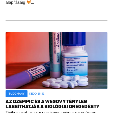
alapításáig
...
TUDOMÁNY
KEDD 18:31
AZ OZEMPIC ÉS A WEGOVY TÉNYLEG
LASSÍTHATJÁK A BIOLÓGIAI ÖREGEDÉST?
Tipikus eset, amikor egy ismert gyógyszer egészen