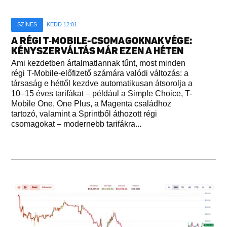
SZÍNES
KEDD 12:01
A RÉGI T‑MOBILE-CSOMAGOKNAK VÉGE:
KÉNYSZERVÁLTÁS MÁR EZEN A HÉTEN
Ami kezdetben ártalmatlannak tűnt, most minden
régi T-Mobile-előfizető számára valódi változás: a
társaság e héttől kezdve automatikusan átsorolja a
10–15 éves tarifákat – például a Simple Choice, T-
Mobile One, One Plus, a Magenta családhoz
tartozó, valamint a Sprintből áthozott régi
csomagokat – modernebb tarifákra...