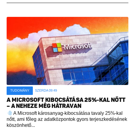
TUDOMÁNY
SZERDA 09:49
A MICROSOFT KIBOCSÁTÁSA 25%-KAL NŐTT
– A NEHEZE MÉG HÁTRAVAN
A Microsoft károsanyag-kibocsátása tavaly 25%-kal
nőtt, ami főleg az adatközpontok gyors terjeszkedésének
köszönhető...