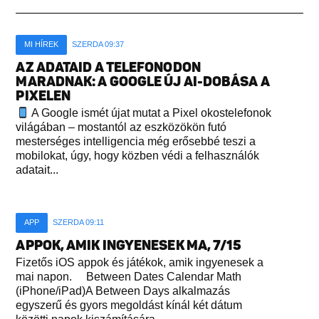
MI HÍREK
SZERDA 09:37
AZ ADATAID A TELEFONODON
MARADNAK: A GOOGLE ÚJ AI-DOBÁSA A
PIXELEN
A Google ismét újat mutat a Pixel okostelefonok
világában – mostantól az eszközökön futó
mesterséges intelligencia még erősebbé teszi a
mobilokat, úgy, hogy közben védi a felhasználók
adatait...
APP
SZERDA 09:11
APPOK, AMIK INGYENESEK MA, 7/15
Fizetős iOS appok és játékok, amik ingyenesek a
mai napon. Between Dates Calendar Math
(iPhone/iPad)A Between Days alkalmazás
egyszerű és gyors megoldást kínál két dátum