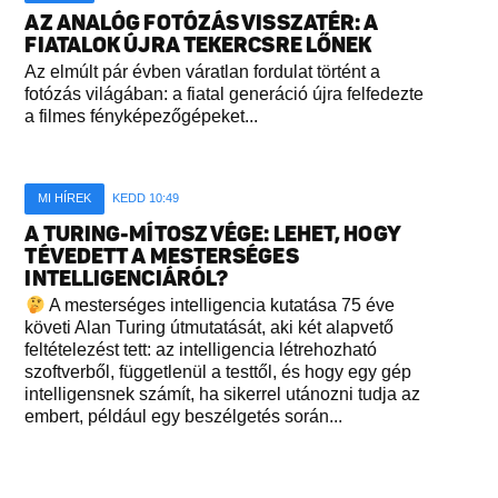
AZ ANALÓG FOTÓZÁS VISSZATÉR: A
FIATALOK ÚJRA TEKERCSRE LŐNEK
Az elmúlt pár évben váratlan fordulat történt a
fotózás világában: a fiatal generáció újra felfedezte
a filmes fényképezőgépeket...
MI HÍREK
KEDD 10:49
A TURING-MÍTOSZ VÉGE: LEHET, HOGY
TÉVEDETT A MESTERSÉGES
INTELLIGENCIÁRÓL?
A mesterséges intelligencia kutatása 75 éve
követi Alan Turing útmutatását, aki két alapvető
feltételezést tett: az intelligencia létrehozható
szoftverből, függetlenül a testtől, és hogy egy gép
intelligensnek számít, ha sikerrel utánozni tudja az
embert, például egy beszélgetés során...