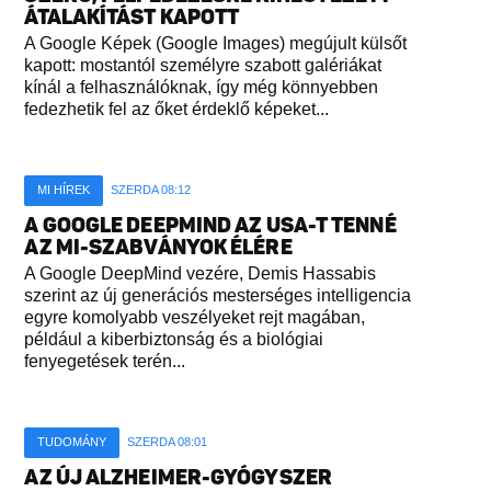
ÁTALAKÍTÁST KAPOTT
A Google Képek (Google Images) megújult külsőt
kapott: mostantól személyre szabott galériákat
kínál a felhasználóknak, így még könnyebben
fedezhetik fel az őket érdeklő képeket...
MI HÍREK
SZERDA 08:12
A GOOGLE DEEPMIND AZ USA-T TENNÉ
AZ MI-SZABVÁNYOK ÉLÉRE
A Google DeepMind vezére, Demis Hassabis
szerint az új generációs mesterséges intelligencia
egyre komolyabb veszélyeket rejt magában,
például a kiberbiztonság és a biológiai
fenyegetések terén...
TUDOMÁNY
SZERDA 08:01
AZ ÚJ ALZHEIMER-GYÓGYSZER