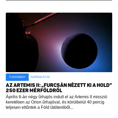
TUDOMÁNY
SZERDA 07:02
AZ ARTEMIS II: „FURCSÁN NÉZETT KI A HOLD”
250 EZER MÉRFÖLDRŐL
Április 6-án négy űrhajós indult el az Artemis II misszió
keretében az Orion űrhajóval, és körülbelül 40 percig
teljesen eltűntek a Föld látóteréből...