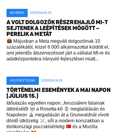
MI HÍREK
SZERDA 06:25
A VOLT DOLGOZÓK RÉSZREHAJLÓ MI-T
SEJTENEK A LEÉPÍTÉSEK MÖGÖTT –
PERELIK A METÁT
Májusban a Meta megvált dolgozóinak 10
százalékától, közel 8 000 alkalmazottat küldött el,
ami jelentős átszervezéssel járt a vállalat MI-re és
adatközpontokra irányuló fejlesztései miatt...
HISTORYTODAY
SZERDA 06:05
TÖRTÉNELMI ESEMÉNYEK A MAI NAPON
(JÚLIUS 15.)
Időutazás egyetlen napon: Jeruzsálem falainak
áttörésétől
a Rosetta-kő
megtalálásán és
Napoleon
megadásán át a Grunwaldnál vívott
döntő ütközetig
, sőt a modern korszakban a
törökországi puccskísérletig
és a Mozilla