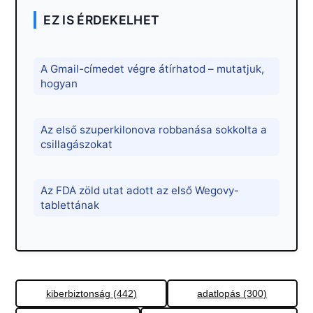
EZ IS ÉRDEKELHET
A Gmail-címedet végre átírhatod – mutatjuk,
hogyan
Az első szuperkilonova robbanása sokkolta a
csillagászokat
Az FDA zöld utat adott az első Wegovy-
tablettának
kiberbiztonság (442)
adatlopás (300)