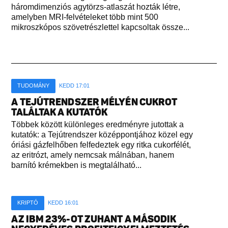
háromdimenziós agytörzs-atlaszát hozták létre,
amelyben MRI-felvételeket több mint 500
mikroszkópos szövetrészlettel kapcsoltak össze...
TUDOMÁNY
KEDD 17:01
A TEJÚTRENDSZER MÉLYÉN CUKROT
TALÁLTAK A KUTATÓK
Többek között különleges eredményre jutottak a
kutatók: a Tejútrendszer középpontjához közel egy
óriási gázfelhőben felfedeztek egy ritka cukorfélét,
az eritrózt, amely nemcsak málnában, hanem
barnító krémekben is megtalálható...
KRIPTÓ
KEDD 16:01
AZ IBM 23%-OT ZUHANT A MÁSODIK