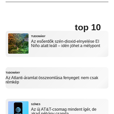
top 10
TUDOMÁNY
Az esőerdők szén-dioxid-elnyelése El
Niño alatt leáll – idén jöhet a mélypont
TUDOMÁNY
Az Atlanti-áramlat összeomlása fenyeget: nem csak
rémkép
SZÍNES
Az új AT&T-csomag mindent ígér, de
akad néhány csapda