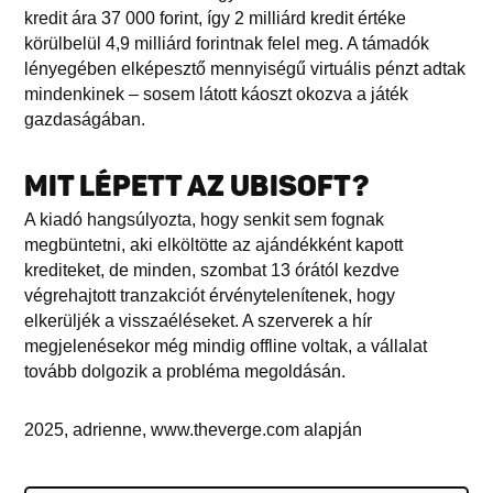
kredit ára 37 000 forint, így 2 milliárd kredit értéke
körülbelül 4,9 milliárd forintnak felel meg. A támadók
lényegében elképesztő mennyiségű virtuális pénzt adtak
mindenkinek – sosem látott káoszt okozva a játék
gazdaságában.
MIT LÉPETT AZ UBISOFT?
A kiadó hangsúlyozta, hogy senkit sem fognak
megbüntetni, aki elköltötte az ajándékként kapott
krediteket, de minden, szombat 13 órától kezdve
végrehajtott tranzakciót érvénytelenítenek, hogy
elkerüljék a visszaéléseket. A szerverek a hír
megjelenésekor még mindig offline voltak, a vállalat
tovább dolgozik a probléma megoldásán.
2025, adrienne, www.theverge.com alapján