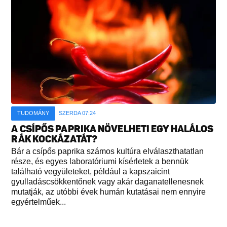
TUDOMÁNY
SZERDA 07:24
A CSÍPŐS PAPRIKA NÖVELHETI EGY HALÁLOS
RÁK KOCKÁZATÁT?
Bár a csípős paprika számos kultúra elválaszthatatlan
része, és egyes laboratóriumi kísérletek a bennük
található vegyületeket, például a kapszaicint
gyulladáscsökkentőnek vagy akár daganatellenesnek
mutatják, az utóbbi évek humán kutatásai nem ennyire
egyértelműek...