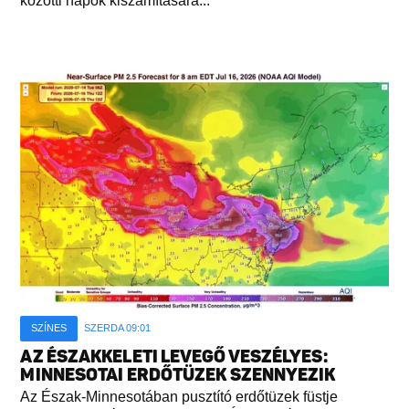
közötti napok kiszámítására...
SZÍNES
SZERDA 09:01
AZ ÉSZAKKELETI LEVEGŐ VESZÉLYES:
MINNESOTAI ERDŐTÜZEK SZENNYEZIK
Az Észak-Minnesotában pusztító erdőtüzek füstje