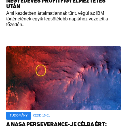
NEGYEDÉVES PROFITFIGYELMEZTETÉS
UTÁN
Ami kezdetben ártalmatlannak tűnt, végül az IBM
történetének egyik legsötétebb napjához vezetett a
tőzsdén...
TUDOMÁNY
KEDD 15:01
A NASA PERSEVERANCE-JE CÉLBA ÉRT: