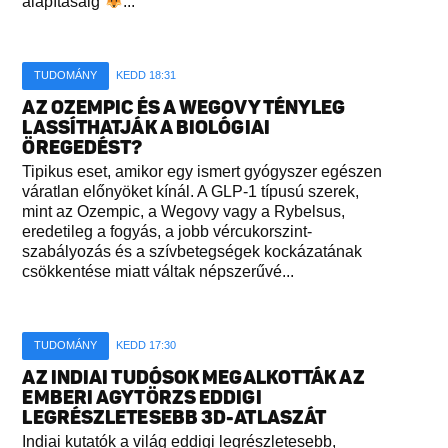
alapításáig
...
TUDOMÁNY
KEDD 18:31
AZ OZEMPIC ÉS A WEGOVY TÉNYLEG
LASSÍTHATJÁK A BIOLÓGIAI
ÖREGEDÉST?
Tipikus eset, amikor egy ismert gyógyszer egészen
váratlan előnyöket kínál. A GLP-1 típusú szerek,
mint az Ozempic, a Wegovy vagy a Rybelsus,
eredetileg a fogyás, a jobb vércukorszint-
szabályozás és a szívbetegségek kockázatának
csökkentése miatt váltak népszerűvé...
TUDOMÁNY
KEDD 17:30
AZ INDIAI TUDÓSOK MEGALKOTTÁK AZ
EMBERI AGYTÖRZS EDDIGI
LEGRÉSZLETESEBB 3D-ATLASZÁT
Indiai kutatók a világ eddigi legrészletesebb,