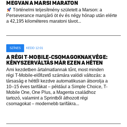
MEGVAN A MARSI MARATON
Történelmi teljesítmény született a Marson: a
Perseverance marsjáró öt év és négy hónap után elérte
a 42,195 kilométeres maratoni távot...
SZÍNES
KEDD 12:01
A RÉGI T‑MOBILE-CSOMAGOKNAK VÉGE:
KÉNYSZERVÁLTÁS MÁR EZEN A HÉTEN
Ami kezdetben ártalmatlannak tűnt, most minden
régi T-Mobile-előfizető számára valódi változás: a
társaság e héttől kezdve automatikusan átsorolja a
10–15 éves tarifákat – például a Simple Choice, T-
Mobile One, One Plus, a Magenta családhoz
tartozó, valamint a Sprintből áthozott régi
csomagokat – modernebb tarifákra...