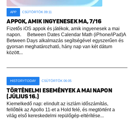
APP
CSÜTÖRTÖK 09:11
APPOK, AMIK INGYENESEK MA, 7/16
Fizetős iOS appok és játékok, amik ingyenesek a mai
napon. Between Dates Calendar Math (iPhone/iPad)A
Between Days alkalmazás segítségével egyszerűen és
gyorsan meghatározható, hány nap van két dátum
között...
HISTORYTODAY
CSÜTÖRTÖK 06:05
TÖRTÉNELMI ESEMÉNYEK A MAI NAPON
(JÚLIUS 16.)
Kiemelkedő nap: elindult az iszlám időszámítás,
fellőtték az Apollo 11-et a Hold felé, és megtörtént a
világ első kereskedelmi repülőgép-eltérítése...