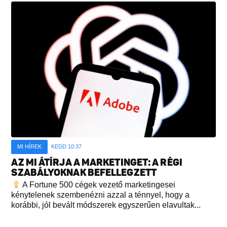
MI HÍREK
KEDD 10:37
AZ MI ÁTÍRJA A MARKETINGET: A RÉGI
SZABÁLYOKNAK BEFELLEGZETT
A Fortune 500 cégek vezető marketingesei
kénytelenek szembenézni azzal a ténnyel, hogy a
korábbi, jól bevált módszerek egyszerűen elavultak...