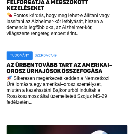
FELFORGATJA A MEGSZOKOTT
KEZELÉSEKET
Fontos kérdés, hogy meg lehet-e állítani vagy
lassítani az Alzheimer-kór lefolyását, hiszen a
demencia legfőbb oka, az Alzheimer-kór,
világszerte rengeteg embert érint...
TUDOMÁNY
SZERDA 07:49
AZ ŰRBEN TOVÁBB TART AZ AMERIKAI–
OROSZ ŰRHAJÓSOK ÖSSZEFOGÁSA
Sikeresen megérkezett kedden a Nemzetközi
Űrállomásra egy amerikai–orosz személyzet,
miután a kazahsztáni Bajkonurból indultak a
Roszkoszmosz által üzemeltetett Szojuz MS-29
fedélzetén...