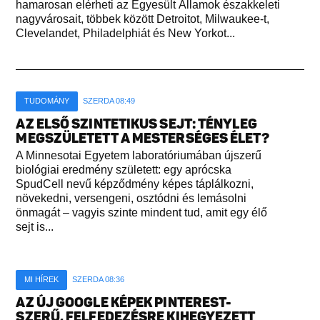
hamarosan elérheti az Egyesült Államok északkeleti
nagyvárosait, többek között Detroitot, Milwaukee-t,
Clevelandet, Philadelphiát és New Yorkot...
TUDOMÁNY
SZERDA 08:49
AZ ELSŐ SZINTETIKUS SEJT: TÉNYLEG
MEGSZÜLETETT A MESTERSÉGES ÉLET?
A Minnesotai Egyetem laboratóriumában újszerű
biológiai eredmény született: egy aprócska
SpudCell nevű képződmény képes táplálkozni,
növekedni, versengeni, osztódni és lemásolni
önmagát – vagyis szinte mindent tud, amit egy élő
sejt is...
MI HÍREK
SZERDA 08:36
AZ ÚJ GOOGLE KÉPEK PINTEREST-
SZERŰ, FELFEDEZÉSRE KIHEGYEZETT