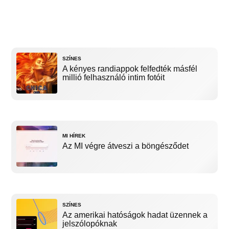
SZÍNES
A kényes randiappok felfedték másfél
millió felhasználó intim fotóit
MI HÍREK
Az MI végre átveszi a böngésződet
SZÍNES
Az amerikai hatóságok hadat üzennek a
jelszólopóknak