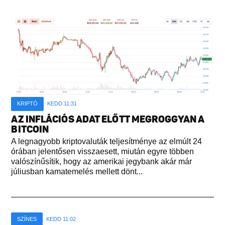
KRIPTÓ
KEDD 11:31
AZ INFLÁCIÓS ADAT ELŐTT MEGROGGYAN A
BITCOIN
A legnagyobb kriptovaluták teljesítménye az elmúlt 24
órában jelentősen visszaesett, miután egyre többen
valószínűsítik, hogy az amerikai jegybank akár már
júliusban kamatemelés mellett dönt...
SZÍNES
KEDD 11:02