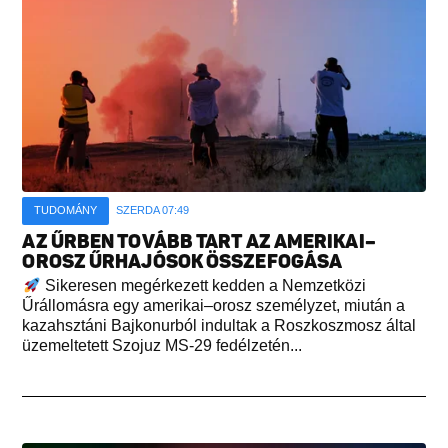
TUDOMÁNY
SZERDA 07:49
AZ ŰRBEN TOVÁBB TART AZ AMERIKAI–
OROSZ ŰRHAJÓSOK ÖSSZEFOGÁSA
Sikeresen megérkezett kedden a Nemzetközi
Űrállomásra egy amerikai–orosz személyzet, miután a
kazahsztáni Bajkonurból indultak a Roszkoszmosz által
üzemeltetett Szojuz MS-29 fedélzetén...