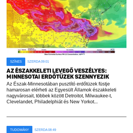
SZÍNES
SZERDA 09:01
AZ ÉSZAKKELETI LEVEGŐ VESZÉLYES:
MINNESOTAI ERDŐTÜZEK SZENNYEZIK
Az Észak-Minnesotában pusztító erdőtüzek füstje
hamarosan elérheti az Egyesült Államok északkeleti
nagyvárosait, többek között Detroitot, Milwaukee-t,
Clevelandet, Philadelphiát és New Yorkot...
TUDOMÁNY
SZERDA 08:49