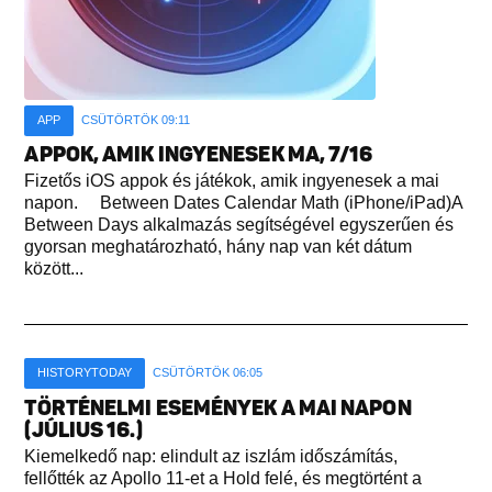
APP
CSÜTÖRTÖK 09:11
APPOK, AMIK INGYENESEK MA, 7/16
Fizetős iOS appok és játékok, amik ingyenesek a mai
napon. Between Dates Calendar Math (iPhone/iPad)A
Between Days alkalmazás segítségével egyszerűen és
gyorsan meghatározható, hány nap van két dátum
között...
HISTORYTODAY
CSÜTÖRTÖK 06:05
TÖRTÉNELMI ESEMÉNYEK A MAI NAPON
(JÚLIUS 16.)
Kiemelkedő nap: elindult az iszlám időszámítás,
fellőtték az Apollo 11-et a Hold felé, és megtörtént a