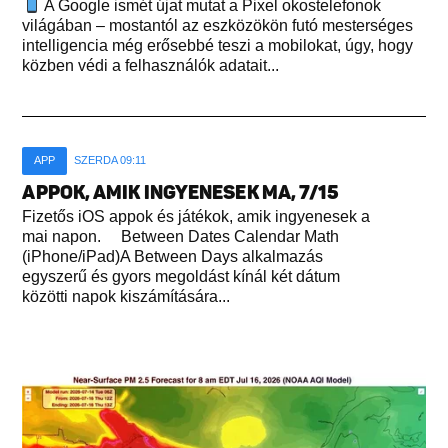
A Google ismét újat mutat a Pixel okostelefonok
világában – mostantól az eszközökön futó mesterséges
intelligencia még erősebbé teszi a mobilokat, úgy, hogy
közben védi a felhasználók adatait...
APP
SZERDA 09:11
APPOK, AMIK INGYENESEK MA, 7/15
Fizetős iOS appok és játékok, amik ingyenesek a
mai napon. Between Dates Calendar Math
(iPhone/iPad)A Between Days alkalmazás
egyszerű és gyors megoldást kínál két dátum
közötti napok kiszámítására...