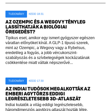
TUDOMÁNY
KEDD 18:31
AZ OZEMPIC ÉS A WEGOVY TÉNYLEG
LASSÍTHATJÁK A BIOLÓGIAI
ÖREGEDÉST?
Tipikus eset, amikor egy ismert gyógyszer egészen
váratlan előnyöket kínál. A GLP-1 típusú szerek,
mint az Ozempic, a Wegovy vagy a Rybelsus,
eredetileg a fogyás, a jobb vércukorszint-
szabályozás és a szívbetegségek kockázatának
csökkentése miatt váltak népszerűvé...
TUDOMÁNY
KEDD 17:30
AZ INDIAI TUDÓSOK MEGALKOTTÁK AZ
EMBERI AGYTÖRZS EDDIGI
LEGRÉSZLETESEBB 3D-ATLASZÁT
Indiai kutatók a világ eddigi legrészletesebb,
háromdimenziós agytörzs-atlaszát hozták létre,