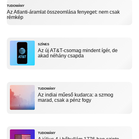
TUDOMÁNY
Az Atlanti-áramlat összeomlása fenyeget: nem csak
rémkép
SZÍNES
Az új AT&T-csomag mindent ígér, de
akad néhány csapda
TUDOMÁNY
Az indiai műeső kudarca: a szmog
marad, csak a pénz fogy
TUDOMÁNY