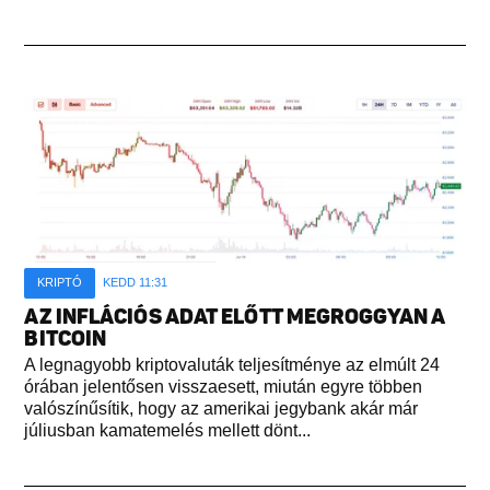
KRIPTÓ
KEDD 11:31
AZ INFLÁCIÓS ADAT ELŐTT MEGROGGYAN A
BITCOIN
A legnagyobb kriptovaluták teljesítménye az elmúlt 24
órában jelentősen visszaesett, miután egyre többen
valószínűsítik, hogy az amerikai jegybank akár már
júliusban kamatemelés mellett dönt...