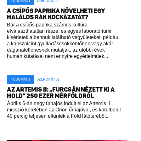
TUDOMÁNY
SZERDA 07:24
A CSÍPŐS PAPRIKA NÖVELHETI EGY
HALÁLOS RÁK KOCKÁZATÁT?
Bár a csípős paprika számos kultúra
elválaszthatatlan része, és egyes laboratóriumi
kísérletek a bennük található vegyületeket, például
a kapszaicint gyulladáscsökkentőnek vagy akár
daganatellenesnek mutatják, az utóbbi évek
humán kutatásai nem ennyire egyértelműek...
TUDOMÁNY
SZERDA 07:02
AZ ARTEMIS II: „FURCSÁN NÉZETT KI A
HOLD” 250 EZER MÉRFÖLDRŐL
Április 6-án négy űrhajós indult el az Artemis II
misszió keretében az Orion űrhajóval, és körülbelül
40 percig teljesen eltűntek a Föld látóteréből...