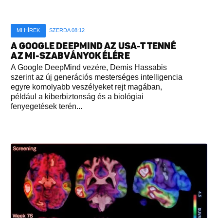
MI HÍREK
SZERDA 08:12
A GOOGLE DEEPMIND AZ USA-T TENNÉ
AZ MI-SZABVÁNYOK ÉLÉRE
A Google DeepMind vezére, Demis Hassabis
szerint az új generációs mesterséges intelligencia
egyre komolyabb veszélyeket rejt magában,
például a kiberbiztonság és a biológiai
fenyegetések terén...