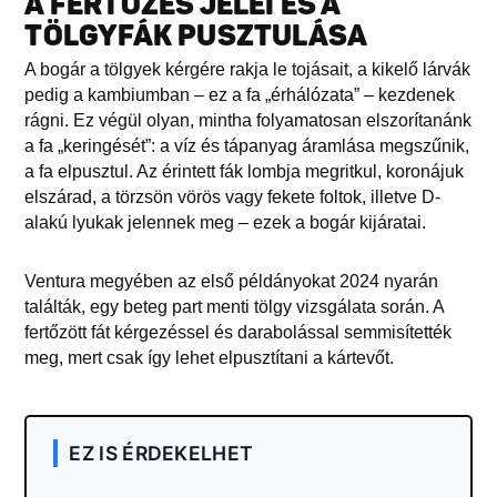
A FERTŐZÉS JELEI ÉS A
TÖLGYFÁK PUSZTULÁSA
A bogár a tölgyek kérgére rakja le tojásait, a kikelő lárvák
pedig a kambiumban – ez a fa „érhálózata” – kezdenek
rágni. Ez végül olyan, mintha folyamatosan elszorítanánk
a fa „keringését”: a víz és tápanyag áramlása megszűnik,
a fa elpusztul. Az érintett fák lombja megritkul, koronájuk
elszárad, a törzsön vörös vagy fekete foltok, illetve D-
alakú lyukak jelennek meg – ezek a bogár kijáratai.
Ventura megyében az első példányokat 2024 nyarán
találták, egy beteg part menti tölgy vizsgálata során. A
fertőzött fát kérgezéssel és darabolással semmisítették
meg, mert csak így lehet elpusztítani a kártevőt.
EZ IS ÉRDEKELHET