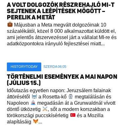
A VOLT DOLGOZÓK RÉSZREHAJLÓ MI-T
SEJTENEK A LEÉPÍTÉSEK MÖGÖTT –
PERELIK A METÁT
Májusban a Meta megvált dolgozóinak 10
százalékától, közel 8 000 alkalmazottat küldött el,
ami jelentős átszervezéssel járt a vállalat MI-re és
adatközpontokra irányuló fejlesztései miatt...
HISTORYTODAY
SZERDA 06:05
TÖRTÉNELMI ESEMÉNYEK A MAI NAPON
(JÚLIUS 15.)
Időutazás egyetlen napon: Jeruzsálem falainak
áttörésétől
a Rosetta-kő
megtalálásán és
Napoleon
megadásán át a Grunwaldnál vívott
döntő ütközetig
, sőt a modern korszakban a
törökországi puccskísérletig
és a Mozilla
alapításáig
...