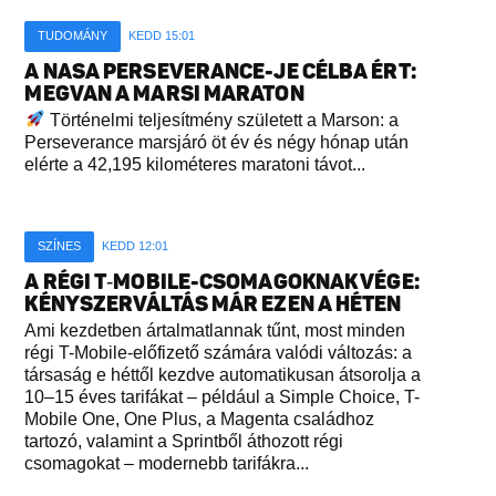
TUDOMÁNY
KEDD 15:01
A NASA PERSEVERANCE-JE CÉLBA ÉRT:
MEGVAN A MARSI MARATON
Történelmi teljesítmény született a Marson: a
Perseverance marsjáró öt év és négy hónap után
elérte a 42,195 kilométeres maratoni távot...
SZÍNES
KEDD 12:01
A RÉGI T‑MOBILE-CSOMAGOKNAK VÉGE:
KÉNYSZERVÁLTÁS MÁR EZEN A HÉTEN
Ami kezdetben ártalmatlannak tűnt, most minden
régi T-Mobile-előfizető számára valódi változás: a
társaság e héttől kezdve automatikusan átsorolja a
10–15 éves tarifákat – például a Simple Choice, T-
Mobile One, One Plus, a Magenta családhoz
tartozó, valamint a Sprintből áthozott régi
csomagokat – modernebb tarifákra...