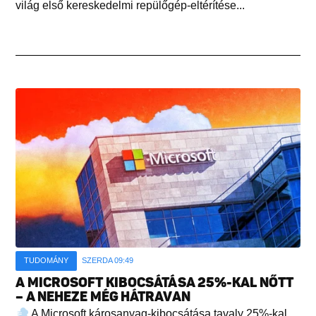
világ első kereskedelmi repülőgép-eltérítése...
TUDOMÁNY
SZERDA 09:49
A MICROSOFT KIBOCSÁTÁSA 25%-KAL NŐTT
– A NEHEZE MÉG HÁTRAVAN
A Microsoft károsanyag-kibocsátása tavaly 25%-kal