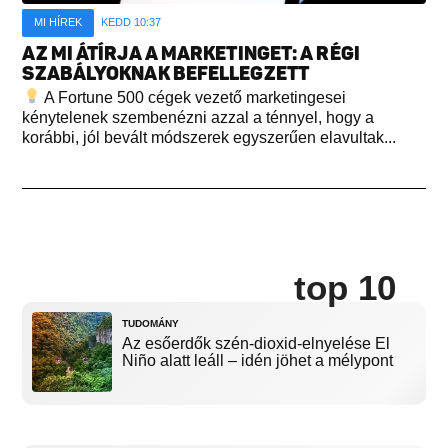
MI HÍREK
KEDD 10:37
AZ MI ÁTÍRJA A MARKETINGET: A RÉGI
SZABÁLYOKNAK BEFELLEGZETT
A Fortune 500 cégek vezető marketingesei
kénytelenek szembenézni azzal a ténnyel, hogy a
korábbi, jól bevált módszerek egyszerűen elavultak...
top 10
TUDOMÁNY
Az esőerdők szén-dioxid-elnyelése El
Niño alatt leáll – idén jöhet a mélypont