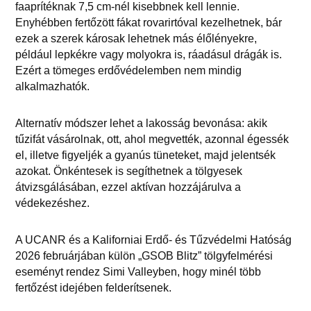
faaprítéknak 7,5 cm-nél kisebbnek kell lennie.
Enyhébben fertőzött fákat rovarirtóval kezelhetnek, bár
ezek a szerek károsak lehetnek más élőlényekre,
például lepkékre vagy molyokra is, ráadásul drágák is.
Ezért a tömeges erdővédelemben nem mindig
alkalmazhatók.
Alternatív módszer lehet a lakosság bevonása: akik
tűzifát vásárolnak, ott, ahol megvették, azonnal égessék
el, illetve figyeljék a gyanús tüneteket, majd jelentsék
azokat. Önkéntesek is segíthetnek a tölgyesek
átvizsgálásában, ezzel aktívan hozzájárulva a
védekezéshez.
A UCANR és a Kaliforniai Erdő- és Tűzvédelmi Hatóság
2026 februárjában külön „GSOB Blitz” tölgyfelmérési
eseményt rendez Simi Valleyben, hogy minél több
fertőzést idejében felderítsenek.