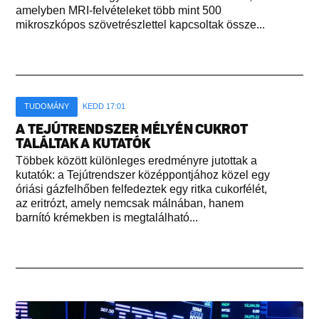
amelyben MRI-felvételeket több mint 500
mikroszkópos szövetrészlettel kapcsoltak össze...
TUDOMÁNY
KEDD 17:01
A TEJÚTRENDSZER MÉLYÉN CUKROT
TALÁLTAK A KUTATÓK
Többek között különleges eredményre jutottak a
kutatók: a Tejútrendszer középpontjához közel egy
óriási gázfelhőben felfedeztek egy ritka cukorfélét,
az eritrózt, amely nemcsak málnában, hanem
barnító krémekben is megtalálható...