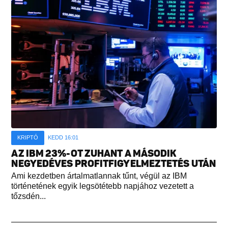
KRIPTÓ
KEDD 16:01
AZ IBM 23%-OT ZUHANT A MÁSODIK
NEGYEDÉVES PROFITFIGYELMEZTETÉS UTÁN
Ami kezdetben ártalmatlannak tűnt, végül az IBM
történetének egyik legsötétebb napjához vezetett a
tőzsdén...