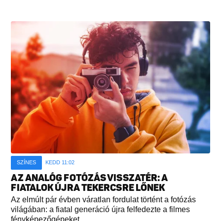
SZÍNES
KEDD 11:02
AZ ANALÓG FOTÓZÁS VISSZATÉR: A
FIATALOK ÚJRA TEKERCSRE LŐNEK
Az elmúlt pár évben váratlan fordulat történt a fotózás
világában: a fiatal generáció újra felfedezte a filmes
fényképezőgépeket...