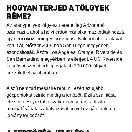
HOGYAN TERJED A TÖLGYEK
RÉME?
Az aranypettyes tölgy-szú eredetileg Arizonából
származik, ahol a helyi erdők már alkalmazkodtak hozzá,
így nem okoz tömeges pusztulást. Kaliforniába tűzifával
került át, először 2008-ban San Diego megyében
azonosították. Azóta Los Angeles, Orange, Riverside és
San Bernardino megyékben is elterjedt. A UC Riverside
kutatásai szerint eddig legalább 200 000 tölgyet
pusztított el az államban.
A szú nem tud messzire repülni, ezért az újabb
gócpontokat szinte mindig a fertőzött tűzifa szállítása
idézi elő. Egyre több szakember sürgeti a tűzifa
mozgatásának szabályozását, mivel ez gátolhatná a
járvány terjedését.