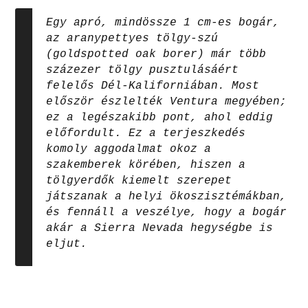
Egy apró, mindössze 1 cm-es bogár,
az aranypettyes tölgy-szú
(goldspotted oak borer) már több
százezer tölgy pusztulásáért
felelős Dél-Kaliforniában. Most
először észlelték Ventura megyében;
ez a legészakibb pont, ahol eddig
előfordult. Ez a terjeszkedés
komoly aggodalmat okoz a
szakemberek körében, hiszen a
tölgyerdők kiemelt szerepet
játszanak a helyi ökoszisztémákban,
és fennáll a veszélye, hogy a bogár
akár a Sierra Nevada hegységbe is
eljut.