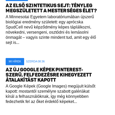
AZ ELSŐ SZINTETIKUS SEJT: TÉNYLEG
MEGSZÜLETETT A MESTERSÉGES ÉLET?
A Minnesotai Egyetem laboratóriumában újszerű
biológiai eredmény született: egy aprócska
SpudCell nevű képződmény képes táplálkozni,
növekedni, versengeni, osztódni és lemásolni
önmagát – vagyis szinte mindent tud, amit egy élő
sejt is...
MI HÍREK
SZERDA 08:36
AZ ÚJ GOOGLE KÉPEK PINTEREST-
SZERŰ, FELFEDEZÉSRE KIHEGYEZETT
ÁTALAKÍTÁST KAPOTT
A Google Képek (Google Images) megújult külsőt
kapott: mostantól személyre szabott galériákat
kínál a felhasználóknak, így még könnyebben
fedezhetik fel az őket érdeklő képeket...