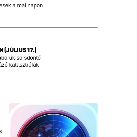
esek a mai napon...
(JÚLIUS 17.)
áborúk sorsdöntő
rázó katasztrófák
s