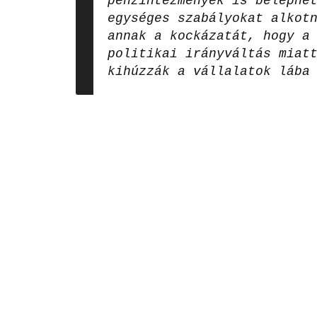
pénzintézmények is beléphe
egységes szabályokat alkot
annak a kockázatát, hogy a
politikai irányváltás miat
kihúzzák a vállalatok lába