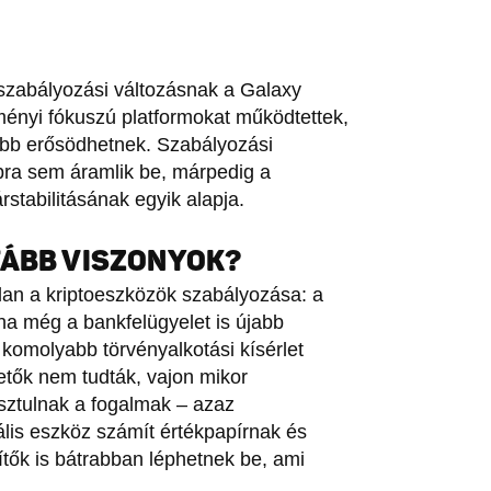
 szabályozási változásnak a Galaxy
zményi fókuszú platformokat működtettek,
ább erősödhetnek. Szabályozási
bra sem áramlik be, márpedig a
árstabilitásának egyik alapja.
TÁBB VISZONYOK?
lan a kriptoeszközök szabályozása: a
 még a bankfelügyelet is újabb
 komolyabb törvényalkotási kísérlet
etők nem tudták, vajon mikor
isztulnak a fogalmak – azaz
lis eszköz számít értékpapírnak és
ítők is bátrabban léphetnek be, ami