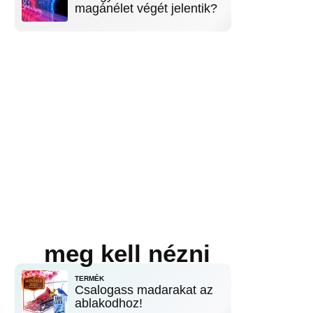
magánélet végét jelentik?
meg kell nézni
TERMÉK
Csalogass madarakat az
ablakodhoz!