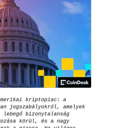
amerikai kriptopiac: a
yan jogszabályokról, amelyek
a lebegő bizonytalanság
yozása körül, és a nagy