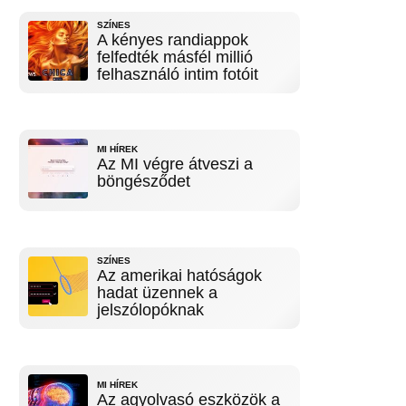
SZÍNES
A kényes randiappok
felfedték másfél millió
felhasználó intim fotóit
MI HÍREK
Az MI végre átveszi a
böngésződet
SZÍNES
Az amerikai hatóságok
hadat üzennek a
jelszólopóknak
MI HÍREK
Az agyolvasó eszközök a