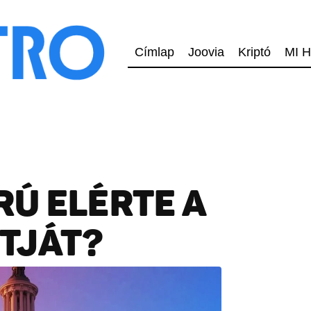
Címlap
Joovia
Kriptó
MI H
Ú ELÉRTE A
TJÁT?