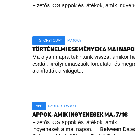
Fizetős iOS appok és játékok, amik ingyen
HISTORYTODAY
MA 06:05
TÖRTÉNELMI ESEMÉNYEK A MAI NAPON 
Ma olyan napra tekintünk vissza, amikor h
csatái, királyi dinasztiák fordulatai és meg
alakították a világot...
APP
CSÜTÖRTÖK 09:11
APPOK, AMIK INGYENESEK MA, 7/16
Fizetős iOS appok és játékok, amik
ingyenesek a mai napon. Between Date