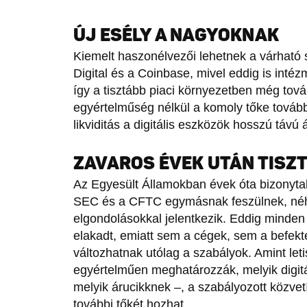
ÚJ ESÉLY A NAGYOKNAK
Kiemelt haszonélvezői lehetnek a várható
Digital és a Coinbase, mivel eddig is inté
így a tisztább piaci környezetben még tov
egyértelműség nélkül a komoly tőke továb
likviditás a digitális eszközök hosszú távú 
ZAVAROS ÉVEK UTÁN TISZ
Az Egyesült Államokban évek óta bizonyta
SEC és a CFTC egymásnak feszülnek, néha
elgondolásokkal jelentkezik. Eddig minden
elakadt, emiatt sem a cégek, sem a befekt
változhatnak utólag a szabályok. Amint let
egyértelműen meghatározzák, melyik digitá
melyik árucikknek –, a szabályozott közvet
további tőkét hozhat.