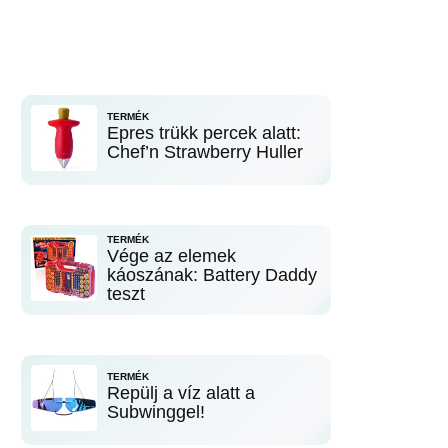
TERMÉK
Epres trükk percek alatt:
Chef’n Strawberry Huller
TERMÉK
Vége az elemek
káoszának: Battery Daddy
teszt
TERMÉK
Repülj a víz alatt a
Subwinggel!