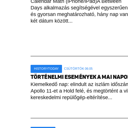
Calendar Math (iPhone/iPad)A Between
Days alkalmazás segítségével egyszerűen
és gyorsan meghatározható, hány nap van
két dátum között...
HISTORYTODAY
CSÜTÖRTÖK 06:05
TÖRTÉNELMI ESEMÉNYEK A MAI NAPON 
Kiemelkedő nap: elindult az iszlám időszámí
Apollo 11-et a Hold felé, és megtörtént a vi
kereskedelmi repülőgép-eltérítése...