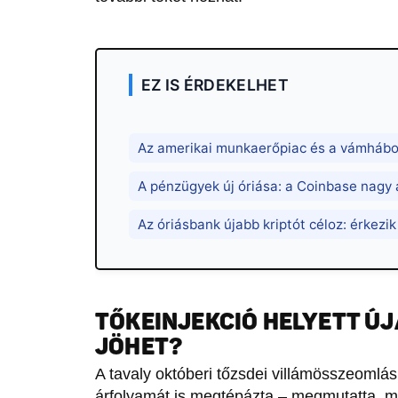
EZ IS ÉRDEKELHET
Az amerikai munkaerőpiac és a vámhábor
A pénzügyek új óriása: a Coinbase nagy 
Az óriásbank újabb kriptót céloz: érkezi
TŐKEINJEKCIÓ HELYETT Ú
JÖHET?
A tavaly októberi tőzsdei villámösszeomlás
árfolyamát is megtépázta – megmutatta, men