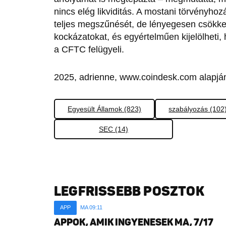
nincs elég likviditás. A mostani törvényhoz
teljes megszűnését, de lényegesen csökken
kockázatokat, és egyértelműen kijelölheti,
a CFTC felügyeli.
2025, adrienne, www.coindesk.com alapjá
Egyesült Államok (823)
szabályozás (102
SEC (14)
LEGFRISSEBB POSZTOK
APP
MA 09:11
APPOK, AMIK INGYENESEK MA, 7/17