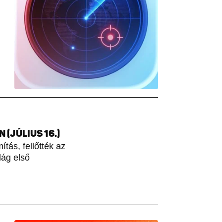
(JÚLIUS 16.)
tás, fellőtték az
lág első