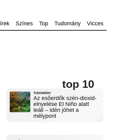
írek
Színes
Top
Tudomány
Vicces
top 10
TUDOMÁNY
Az esőerdők szén-dioxid-
elnyelése El Niño alatt
leáll – idén jöhet a
mélypont