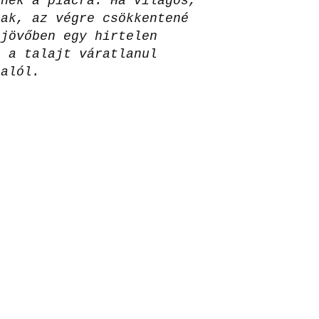
tnek a piacra. Ha világos,
nak, az végre csökkentené
 jövőben egy hirtelen
t a talajt váratlanul
 alól.