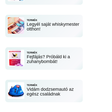
TERMÉK
Legyél saját whiskymester
otthon!
TERMÉK
Fejfájás? Próbáld ki a
zuhanybombát!
TERMÉK
Vidám dodzsemautó az
egész családnak