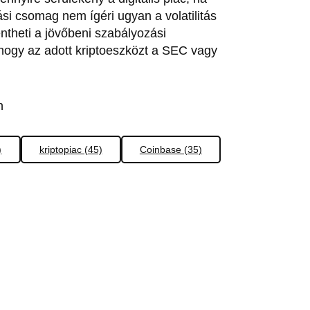
ási csomag nem ígéri ugyan a volatilitás
theti a jövőbeni szabályozási
 hogy az adott kriptoeszközt a SEC vagy
n
)
kriptopiac (45)
Coinbase (35)