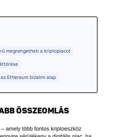
ú megrengetheti a kriptopiacot
áttörése
k az Ethereum bizalmi alap
JABB ÖSSZEOMLÁS
 – amely több fontos kriptoeszköz
nyire sérülékeny a digitális piac, ha