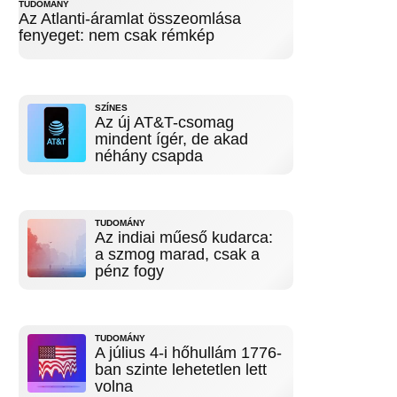
TUDOMÁNY
Az Atlanti-áramlat összeomlása
fenyeget: nem csak rémkép
SZÍNES
Az új AT&T-csomag
mindent ígér, de akad
néhány csapda
TUDOMÁNY
Az indiai műeső kudarca:
a szmog marad, csak a
pénz fogy
TUDOMÁNY
A július 4-i hőhullám 1776-
ban szinte lehetetlen lett
volna