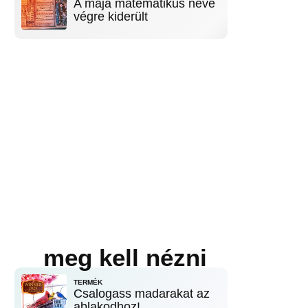
A maja matematikus neve
végre kiderült
meg kell nézni
TERMÉK
Csalogass madarakat az
ablakodhoz!