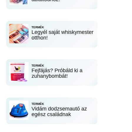
TERMÉK
Legyél saját whiskymester
otthon!
TERMÉK
Fejfájás? Próbáld ki a
zuhanybombát!
TERMÉK
Vidám dodzsemautó az
egész családnak