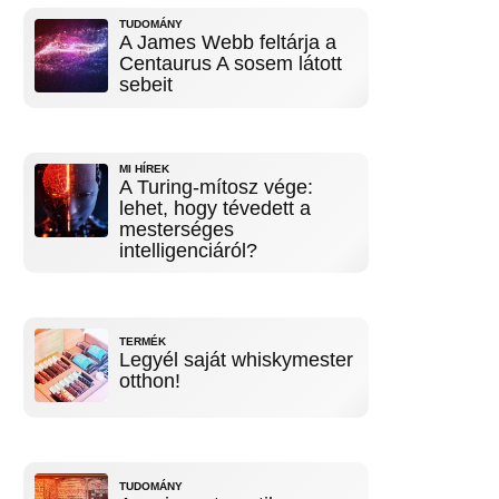
TUDOMÁNY
A James Webb feltárja a
Centaurus A sosem látott
sebeit
MI HÍREK
A Turing-mítosz vége:
lehet, hogy tévedett a
mesterséges
intelligenciáról?
TERMÉK
Legyél saját whiskymester
otthon!
TUDOMÁNY