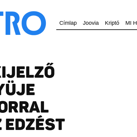
Címlap
Joovia
Kriptó
MI H
KIJELZŐ
YÜJE
ORRAL
 EDZÉST