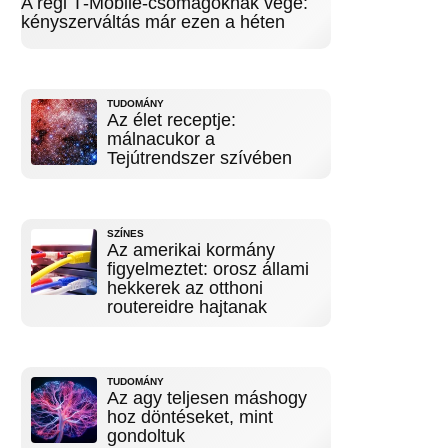
A régi T‑Mobile-csomagoknak vége:
kényszerváltás már ezen a héten
TUDOMÁNY
Az élet receptje:
málnacukor a
Tejútrendszer szívében
SZÍNES
Az amerikai kormány
figyelmeztet: orosz állami
hekkerek az otthoni
routereidre hajtanak
TUDOMÁNY
Az agy teljesen máshogy
hoz döntéseket, mint
gondoltuk