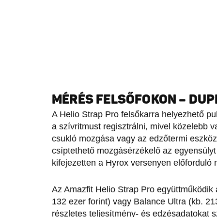
MÉRÉS FELSŐFOKON – DUP
A Helio Strap Pro felsőkarra helyezhető 
a szívritmust regisztrálni, mivel közelebb
csukló mozgása vagy az edzőtermi eszközö
csíptethető mozgásérzékelő az egyensúlyt és
kifejezetten a Hyrox versenyen előforduló 
Az Amazfit Helio Strap Pro együttműködik
132 ezer forint) vagy Balance Ultra (kb. 21
részletes teljesítmény- és edzésadatokat 