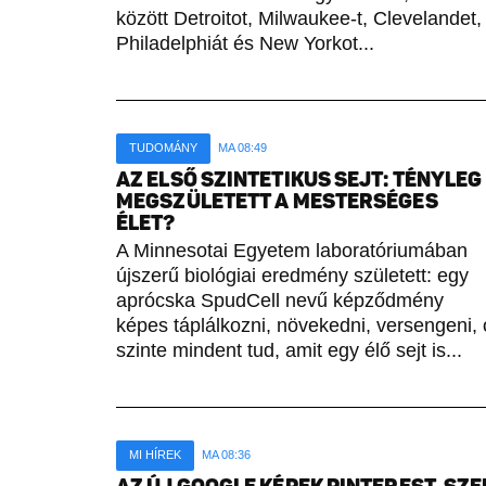
között Detroitot, Milwaukee-t, Clevelandet,
Philadelphiát és New Yorkot...
TUDOMÁNY
MA 08:49
AZ ELSŐ SZINTETIKUS SEJT: TÉNYLEG
MEGSZÜLETETT A MESTERSÉGES
ÉLET?
A Minnesotai Egyetem laboratóriumában
újszerű biológiai eredmény született: egy
aprócska SpudCell nevű képződmény
képes táplálkozni, növekedni, versengeni,
szinte mindent tud, amit egy élő sejt is...
MI HÍREK
MA 08:36