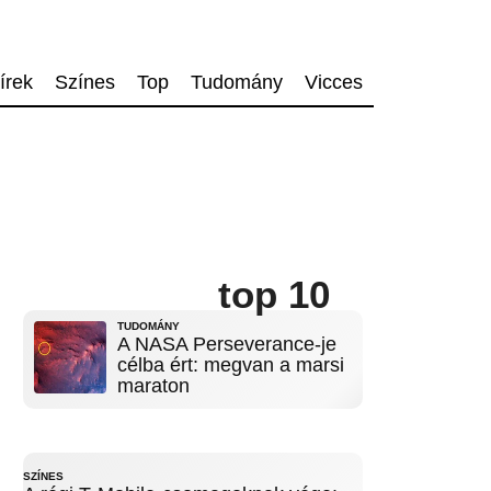
írek
Színes
Top
Tudomány
Vicces
top 10
TUDOMÁNY
A NASA Perseverance-je
célba ért: megvan a marsi
maraton
SZÍNES