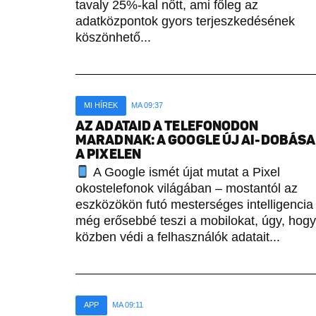
tavaly 25%-kal nőtt, ami főleg az
adatközpontok gyors terjeszkedésének
köszönhető...
MI HÍREK
MA 09:37
AZ ADATAID A TELEFONODON
MARADNAK: A GOOGLE ÚJ AI-DOBÁSA
A PIXELEN
A Google ismét újat mutat a Pixel
okostelefonok világában – mostantól az
eszközökön futó mesterséges intelligencia
még erősebbé teszi a mobilokat, úgy, hogy
közben védi a felhasználók adatait...
APP
MA 09:11