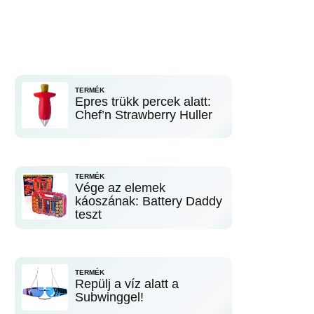
TERMÉK
Epres trükk percek alatt:
Chef’n Strawberry Huller
TERMÉK
Vége az elemek
káoszának: Battery Daddy
teszt
TERMÉK
Repülj a víz alatt a
Subwinggel!