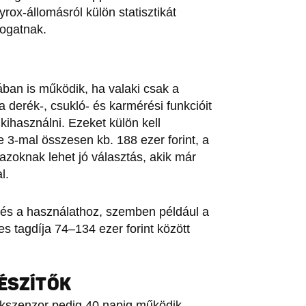
ox-állomásról külön statisztikát
mogatnak.
ban is működik, ha valaki csak a
 derék-, csukló- és karmérési funkcióit
kihasználni. Ezeket külön kell
 3-mal összesen kb. 188 ezer forint, a
 azoknak lehet jó választás, akik már
l.
és a használathoz, szemben például a
 tagdíja 74–134 ezer forint között
GÉSZÍTŐK
ékszenzor pedig 40 napig működik