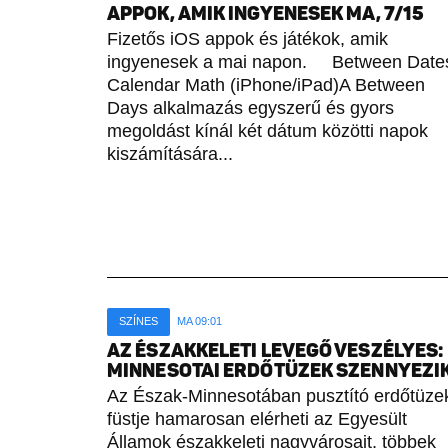
APPOK, AMIK INGYENESEK MA, 7/15
Fizetős iOS appok és játékok, amik
ingyenesek a mai napon. Between Date
Calendar Math (iPhone/iPad)A Between
Days alkalmazás egyszerű és gyors
megoldást kínál két dátum közötti napok
kiszámítására...
SZÍNES
MA 09:01
AZ ÉSZAKKELETI LEVEGŐ VESZÉLYES:
MINNESOTAI ERDŐTÜZEK SZENNYEZI
Az Észak-Minnesotában pusztító erdőtüze
füstje hamarosan elérheti az Egyesült
Államok északkeleti nagyvárosait, többek