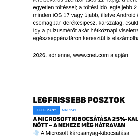
egyetlen töltéssel; a töltési idő legfeljebb 
minden iOS 17 vagy újabb, illetve Android 
csomagban derékcsipesz, karszalag, csukló
így a pulzusmérőt akár hétköznapi viseletre
egészségpénztáron keresztül is elszámolh
2026, adrienne, www.cnet.com alapján
LEGFRISSEBB POSZTOK
TUDOMÁNY
MA 09:49
A MICROSOFT KIBOCSÁTÁSA 25%-KA
NŐTT – A NEHEZE MÉG HÁTRAVAN
A Microsoft károsanyag-kibocsátása