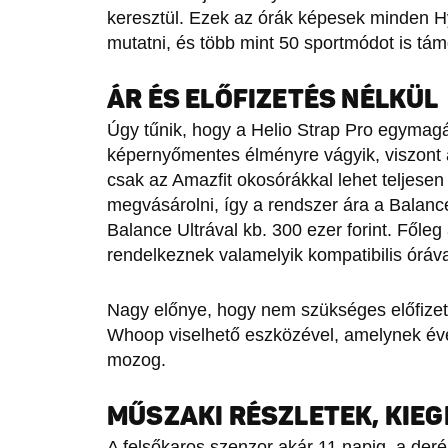
keresztül. Ezek az órák képesek minden Hyr
mutatni, és több mint 50 sportmódot is tá
ÁR ÉS ELŐFIZETÉS NÉLKÜL
Úgy tűnik, hogy a Helio Strap Pro egymagá
képernyőmentes élményre vágyik, viszont a
csak az Amazfit okosórákkal lehet teljesen 
megvásárolni, így a rendszer ára a Balance
Balance Ultrával kb. 300 ezer forint. Főleg
rendelkeznek valamelyik kompatibilis óráva
Nagy előnye, hogy nem szükséges előfizet
Whoop viselhető eszközével, amelynek éves
mozog.
MŰSZAKI RÉSZLETEK, KIE
A felsőkaros szenzor akár 11 napig, a der