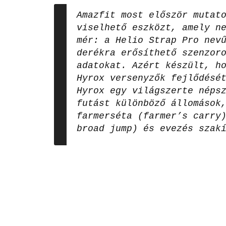
Amazfit most először mutat
viselhető eszközt, amely n
mér: a Helio Strap Pro nev
derékra erősíthető szenzor
adatokat. Azért készült, h
Hyrox versenyzők fejlődésé
Hyrox egy világszerte néps
futást különböző állomások
farmerséta (farmer’s carry
broad jump) és evezés szak