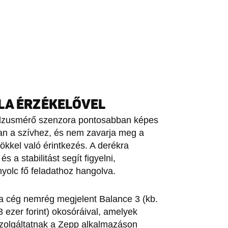
LA ÉRZÉKELŐVEL
pulzusmérő szenzora pontosabban képes
 van a szívhez, és nem zavarja meg a
kkel való érintkezés. A derékra
 a stabilitást segít figyelni,
nyolc fő feladathoz hangolva.
 a cég nemrég megjelent Balance 3 (kb.
3 ezer forint) okosóráival, amelyek
szolgáltatnak a Zepp alkalmazáson