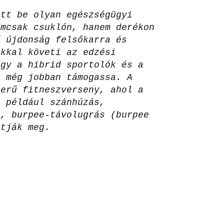
ott be olyan egészségügyi
emcsak csuklón, hanem derékon
ű újdonság felsőkarra és
okkal követi az edzési
ogy a hibrid sportolók és a
t még jobban támogassa. A
zerű fitneszverseny, ahol a
, például szánhúzás,
), burpee-távolugrás (burpee
ítják meg.