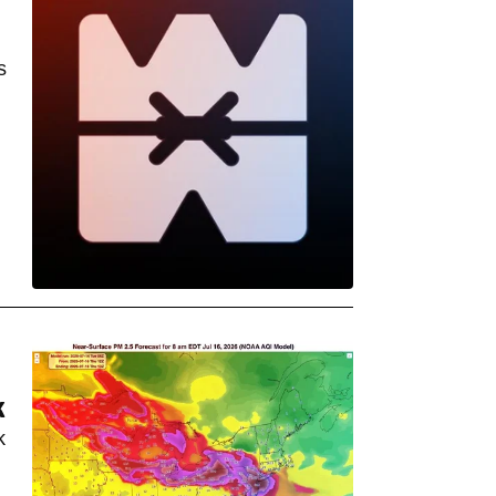
s
K
k