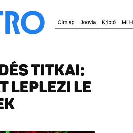
Címlap
Joovia
Kriptó
MI H
DÉS TITKAI:
 LEPLEZI LE
EK