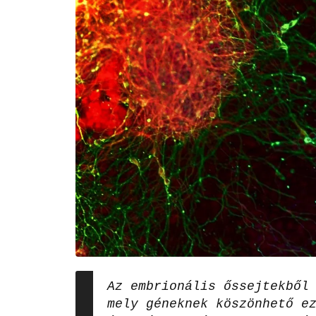
Az embrionális őssejtekből
mely géneknek köszönhető e