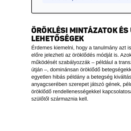
ÖRÖKLÉSI MINTÁZATOK ÉS 
LEHETŐSÉGEK
Érdemes kiemelni, hogy a tanulmány azt 
előre jelezheti az öröklődés módját is. A
működését szabályozzák – például a trans
útján –, dominánsan öröklődő betegségekk
egyetlen hibás példány a betegség kivált
anyagcserében szerepet játszó gének, pé
öröklődő rendellenességekkel kapcsolatosak
szülőtől származnia kell.