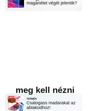
magánélet végét jelentik?
meg kell nézni
TERMÉK
Csalogass madarakat az
ablakodhoz!