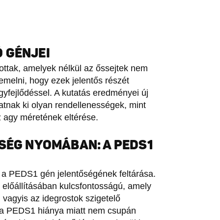
 GÉNJEI
ottak, amelyek nélkül az őssejtek nem
emelni, hogy ezek jelentős részét
fejlődéssel. A kutatás eredményei új
atnak ki olyan rendellenességek, mint
z agy méretének eltérése.
SSÉG NYOMÁBAN: A PEDS1
l a PEDS1 gén jelentőségének feltárása.
 előállításában kulcsfontosságú, amely
 vagyis az idegrostok szigetelő
y a PEDS1 hiánya miatt nem csupán