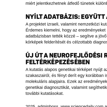
miért jelentkezhetnek átfedő tünetek külö
NYÍLT ADATBÁZIS: EGYÜT
A projektet izraeli, valamint nemzetközi ku
Érdemes kiemelni, hogy az eredményeket o
adatbázisban tették közzé – segítve a jövő 
kórképek felderítését és célzottabb diagno
ÚJ ÚT A NEUROFEJLŐDÉSI
FELTÉRKÉPEZÉSÉBEN
A kutatás alapos genetikai térképet nyújt 
szakaszairól, és fényt derít egy korábban 
molekuláris alapjaira. Ezek az eredmények
genetikai diagnosztikát, valamint segíthet
további kutatásokat.
2025, adminboss, www.sciencedaily.com a