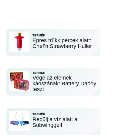
TERMÉK
Epres trükk percek alatt:
Chef’n Strawberry Huller
TERMÉK
Vége az elemek
káoszának: Battery Daddy
teszt
TERMÉK
Repülj a víz alatt a
Subwinggel!