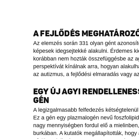
A FEJLŐDÉS MEGHATÁROZÓ
Az elemzés során 331 olyan gént azonosít
képesek idegsejtekké alakulni. Érdemes ki
korábban nem hozták összefüggésbe az agy
perspektívát kínálnak arra, hogyan alakulh
az autizmus, a fejlődési elmaradás vagy a
EGY ÚJ AGYI RENDELLENE
GÉN
A legizgalmasabb felfedezés kétségtelenü
Ez a gén egy plazmalogén nevű foszfolipid
nagy mennyiségben fordul elő a mielinben,
burkában. A kutatók megállapították, hog