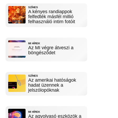
SZÍNES
A kényes randiappok
felfedték másfél millió
felhasználó intim fotóit
MI HÍREK
Az MI végre átveszi a
böngésződet
SZÍNES
Az amerikai hatóságok
hadat üzennek a
jelszólopóknak
MI HÍREK
Az agyolvasó eszközök a