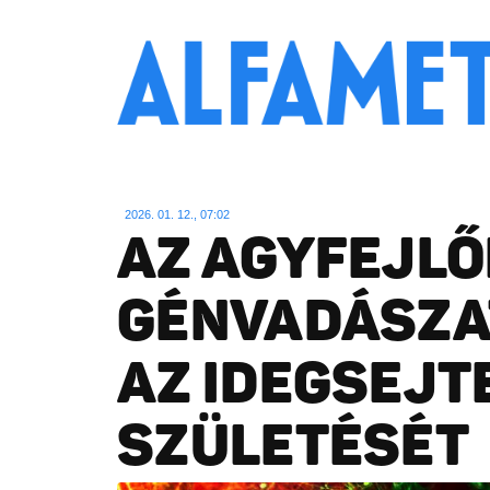
2026. 01. 12., 07:02
AZ AGYFEJLŐ
GÉNVADÁSZAT
AZ IDEGSEJT
SZÜLETÉSÉT