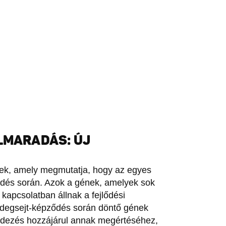
ELMARADÁS: ÚJ
ettek, amely megmutatja, hogy az egyes
ődés során. Azok a gének, amelyek sok
kapcsolatban állnak a fejlődési
idegsejt-képződés során döntő gének
fedezés hozzájárul annak megértéséhez,