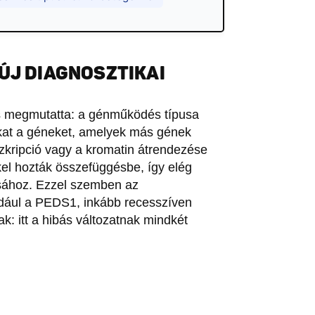
ÚJ DIAGNOSZTIKAI
is megmutatta: a génműködés típusa
zokat a géneket, amelyek más gének
zkripció vagy a kromatin átrendezése
el hozták összefüggésbe, így elég
ásához. Ezzel szemben az
ldául a PEDS1, inkább recesszíven
: itt a hibás változatnak mindkét