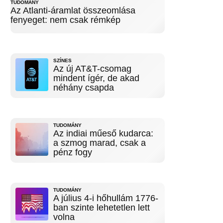
TUDOMÁNY
Az Atlanti-áramlat összeomlása
fenyeget: nem csak rémkép
SZÍNES
Az új AT&T-csomag
mindent ígér, de akad
néhány csapda
TUDOMÁNY
Az indiai műeső kudarca:
a szmog marad, csak a
pénz fogy
TUDOMÁNY
A július 4-i hőhullám 1776-
ban szinte lehetetlen lett
volna