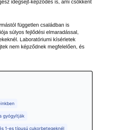
gész idegsejt-képződés is, ami csökkent
ymástól független családban is
ója súlyos fejlődési elmaradással,
ekeknél. Laboratóriumi kísérletek
ejtek nem képződnek megfelelően, és
einkben
s gyógyítják
lés 1-es típusú cukorbetegeknél