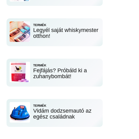
TERMÉK
Legyél saját whiskymester
otthon!
TERMÉK
Fejfájás? Próbáld ki a
zuhanybombát!
TERMÉK
Vidám dodzsemautó az
egész családnak