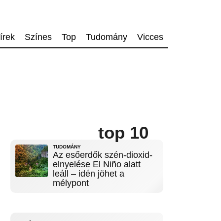
írek
Színes
Top
Tudomány
Vicces
top 10
TUDOMÁNY
Az esőerdők szén-dioxid-
elnyelése El Niño alatt
leáll – idén jöhet a
mélypont