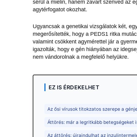
sérül a mielin, hanem zavart szenved az e
agytérfogatot okozhat.
Ugyancsak a genetikai vizsgálatok két, eg
megerősítették, hogy a PEDS1 ritka mutáci
valamint csökkent agymérettel jár a gyerm
igazolták, hogy e gén hiányában az idegs
nem vándorolnak a megfelelő helyükre.
EZ IS ÉRDEKELHET
Az ősi vírusok titokzatos szerepe a génj
Áttörés: már a legritkább betegségeket i
Az áttörés: újraindulhat az inzulinterme