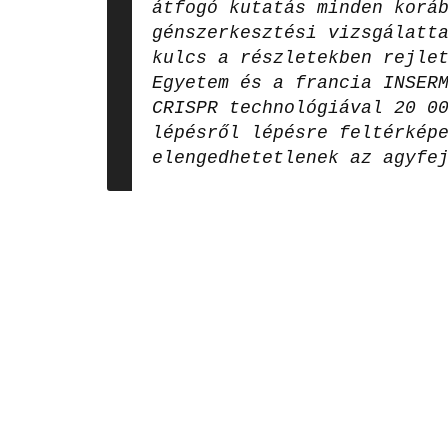
átfogó kutatás minden korá
génszerkesztési vizsgálatt
kulcs a részletekben rejle
Egyetem és a francia INSER
CRISPR technológiával 20 0
lépésről lépésre feltérkép
elengedhetetlenek az agyfe