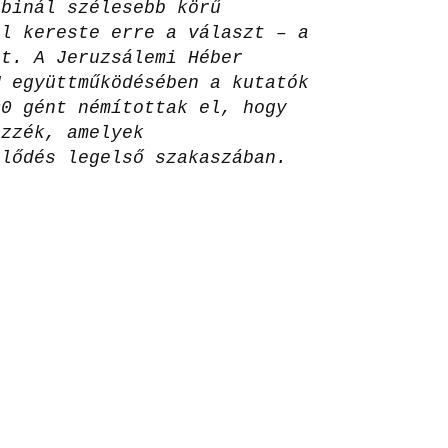
bbinál szélesebb körű
al kereste erre a választ – a
tt. A Jeruzsálemi Héber
M együttműködésében a kutatók
00 gént némítottak el, hogy
ezzék, amelyek
jlődés legelső szakaszában.