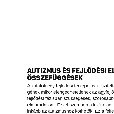
AUTIZMUS ÉS FEJLŐDÉSI 
ÖSSZEFÜGGÉSEK
A kutatók egy fejlődési térképet is készít
gének mikor elengedhetetlenek az agyfejl
fejlődési fázisban szükségesek, szorosabb 
elmaradással. Ezzel szemben a kizárólag 
inkább az autizmushoz köthetők. Ez a fel