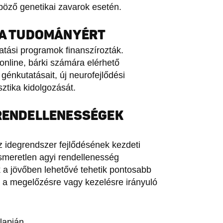
nböző genetikai zavarok esetén.
T A TUDOMÁNYÉRT
tatási programok finanszírozták.
nline, bárki számára elérhető
génkutatásait, új neurofejlődési
sztika kidolgozását.
 RENDELLENESSÉGEK
az idegrendszer fejlődésének kezdeti
ismeretlen agyi rendellenesség
 a jövőben lehetővé tehetik pontosabb
ik a megelőzésre vagy kezelésre irányuló
lapján