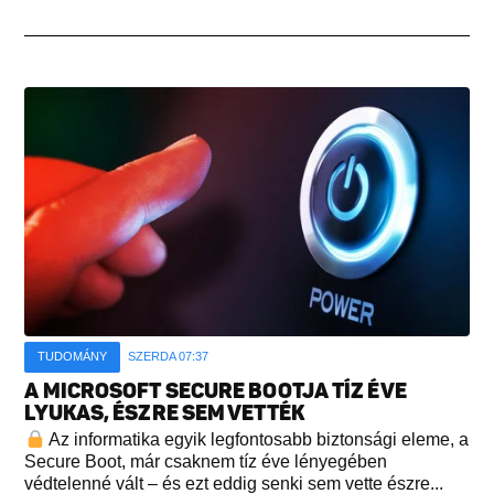
TUDOMÁNY
SZERDA 07:37
A MICROSOFT SECURE BOOTJA TÍZ ÉVE
LYUKAS, ÉSZRE SEM VETTÉK
Az informatika egyik legfontosabb biztonsági eleme, a
Secure Boot, már csaknem tíz éve lényegében
védtelenné vált – és ezt eddig senki sem vette észre...