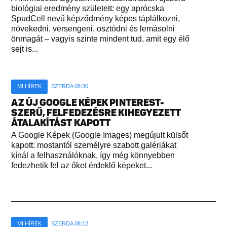
biológiai eredmény született: egy aprócska
SpudCell nevű képződmény képes táplálkozni,
növekedni, versengeni, osztódni és lemásolni
önmagát – vagyis szinte mindent tud, amit egy élő
sejt is...
MI HÍREK
SZERDA 08:36
AZ ÚJ GOOGLE KÉPEK PINTEREST-
SZERŰ, FELFEDEZÉSRE KIHEGYEZETT
ÁTALAKÍTÁST KAPOTT
A Google Képek (Google Images) megújult külsőt
kapott: mostantól személyre szabott galériákat
kínál a felhasználóknak, így még könnyebben
fedezhetik fel az őket érdeklő képeket...
MI HÍREK
SZERDA 08:12