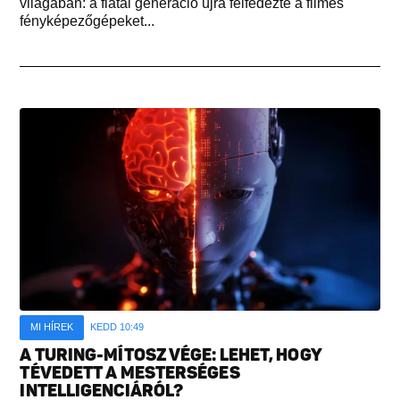
világában: a fiatal generáció újra felfedezte a filmes
fényképezőgépeket...
MI HÍREK
KEDD 10:49
A TURING-MÍTOSZ VÉGE: LEHET, HOGY
TÉVEDETT A MESTERSÉGES
INTELLIGENCIÁRÓL?