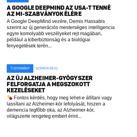
A GOOGLE DEEPMIND AZ USA-T TENNÉ
AZ MI-SZABVÁNYOK ÉLÉRE
A Google DeepMind vezére, Demis Hassabis
szerint az új generációs mesterséges intelligencia
egyre komolyabb veszélyeket rejt magában,
például a kiberbiztonság és a biológiai
fenyegetések terén...
TUDOMÁNY
SZERDA 08:01
AZ ÚJ ALZHEIMER-GYÓGYSZER
FELFORGATJA A MEGSZOKOTT
KEZELÉSEKET
Fontos kérdés, hogy meg lehet-e állítani vagy
lassítani az Alzheimer-kór lefolyását, hiszen a
demencia legfőbb oka, az Alzheimer-kór,
világszerte rengeteg embert érint...