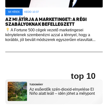
MI HÍREK
KEDD 10:37
AZ MI ÁTÍRJA A MARKETINGET: A RÉGI
SZABÁLYOKNAK BEFELLEGZETT
A Fortune 500 cégek vezető marketingesei
kénytelenek szembenézni azzal a ténnyel, hogy a
korábbi, jól bevált módszerek egyszerűen elavultak...
top 10
TUDOMÁNY
Az esőerdők szén-dioxid-elnyelése El
Niño alatt leáll – idén jöhet a mélypont