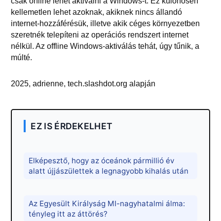
csak online lehet aktiválni a Windows-t. Ez különösen
kellemetlen lehet azoknak, akiknek nincs állandó
internet-hozzáférésük, illetve akik céges környezetben
szeretnék telepíteni az operációs rendszert internet
nélkül. Az offline Windows-aktiválás tehát, úgy tűnik, a
múlté.
2025, adrienne, tech.slashdot.org alapján
EZ IS ÉRDEKELHET
Elképesztő, hogy az óceánok pármillió év
alatt újjászülettek a legnagyobb kihalás után
Az Egyesült Királyság MI-nagyhatalmi álma:
tényleg itt az áttörés?