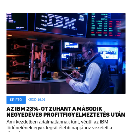
KRIPTÓ
KEDD 16:01
AZ IBM 23%-OT ZUHANT A MÁSODIK
NEGYEDÉVES PROFITFIGYELMEZTETÉS UTÁN
Ami kezdetben ártalmatlannak tűnt, végül az IBM
történetének egyik legsötétebb napjához vezetett a