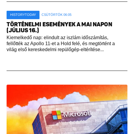
HISTORYTODAY
CSÜTÖRTÖK 06:05
TÖRTÉNELMI ESEMÉNYEK A MAI NAPON
(JÚLIUS 16.)
Kiemelkedő nap: elindult az iszlám időszámítás,
fellőtték az Apollo 11-et a Hold felé, és megtörtént a
világ első kereskedelmi repülőgép-eltérítése...