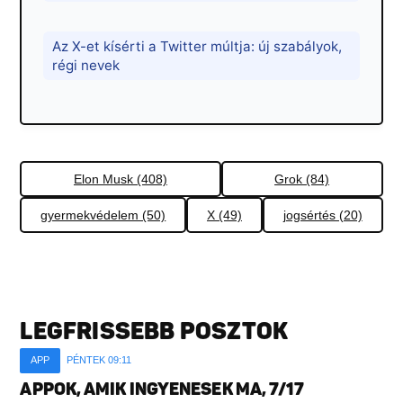
Az X-et kísérti a Twitter múltja: új szabályok,
régi nevek
Elon Musk (408)
Grok (84)
gyermekvédelem (50)
X (49)
jogsértés (20)
LEGFRISSEBB POSZTOK
APP
PÉNTEK 09:11
APPOK, AMIK INGYENESEK MA, 7/17