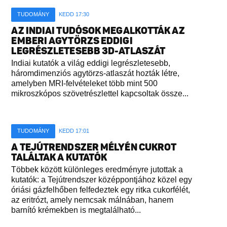
TUDOMÁNY
KEDD 17:30
AZ INDIAI TUDÓSOK MEGALKOTTÁK AZ
EMBERI AGYTÖRZS EDDIGI
LEGRÉSZLETESEBB 3D-ATLASZÁT
Indiai kutatók a világ eddigi legrészletesebb,
háromdimenziós agytörzs-atlaszát hozták létre,
amelyben MRI-felvételeket több mint 500
mikroszkópos szövetrészlettel kapcsoltak össze...
TUDOMÁNY
KEDD 17:01
A TEJÚTRENDSZER MÉLYÉN CUKROT
TALÁLTAK A KUTATÓK
Többek között különleges eredményre jutottak a
kutatók: a Tejútrendszer középpontjához közel egy
óriási gázfelhőben felfedeztek egy ritka cukorfélét,
az eritrózt, amely nemcsak málnában, hanem
barnító krémekben is megtalálható...