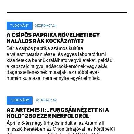
TUDOMÁNY
SZERDA 07:24
A CSÍPŐS PAPRIKA NÖVELHETI EGY
HALÁLOS RÁK KOCKÁZATÁT?
Bár a csípős paprika számos kultúra
elválaszthatatlan része, és egyes laboratóriumi
kísérletek a bennük található vegyületeket, például
a kapszaicint gyulladáscsökkentőnek vagy akár
daganatellenesnek mutatják, az utóbbi évek
humán kutatásai nem ennyire egyértelműek...
TUDOMÁNY
SZERDA 07:02
AZ ARTEMIS II: „FURCSÁN NÉZETT KI A
HOLD” 250 EZER MÉRFÖLDRŐL
Április 6-án négy űrhajós indult el az Artemis II
misszió keretében az Orion űrhajóval, és körülbelül