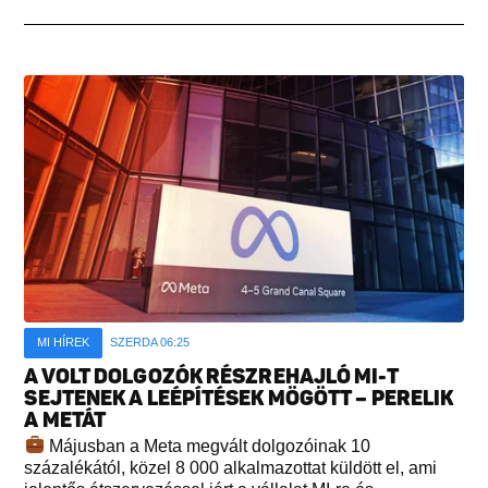
MI HÍREK
SZERDA 06:25
A VOLT DOLGOZÓK RÉSZREHAJLÓ MI-T
SEJTENEK A LEÉPÍTÉSEK MÖGÖTT – PERELIK
A METÁT
Májusban a Meta megvált dolgozóinak 10
százalékától, közel 8 000 alkalmazottat küldött el, ami