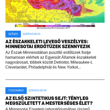
SZÍNES
SZERDA 09:01
AZ ÉSZAKKELETI LEVEGŐ VESZÉLYES:
MINNESOTAI ERDŐTÜZEK SZENNYEZIK
Az Észak-Minnesotában pusztító erdőtüzek füstje
hamarosan elérheti az Egyesült Államok északkeleti
nagyvárosait, többek között Detroitot, Milwaukee-t,
Clevelandet, Philadelphiát és New Yorkot...
TUDOMÁNY
SZERDA 08:49
AZ ELSŐ SZINTETIKUS SEJT: TÉNYLEG
MEGSZÜLETETT A MESTERSÉGES ÉLET?
A Minnesotai Egyetem laboratóriumában újszerű