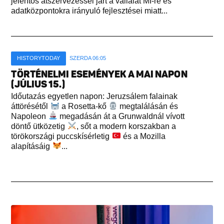
jelentős átszervezéssel járt a vállalat MI-re és
adatközpontokra irányuló fejlesztései miatt...
HISTORYTODAY
SZERDA 06:05
TÖRTÉNELMI ESEMÉNYEK A MAI NAPON
(JÚLIUS 15.)
Időutazás egyetlen napon: Jeruzsálem falainak
áttörésétől
a Rosetta-kő
megtalálásán és
Napoleon
megadásán át a Grunwaldnál vívott
döntő ütközetig
, sőt a modern korszakban a
törökországi puccskísérletig
és a Mozilla
alapításáig
...