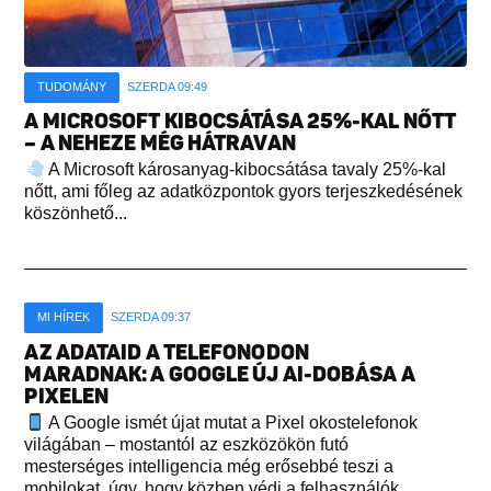
TUDOMÁNY
SZERDA 09:49
A MICROSOFT KIBOCSÁTÁSA 25%-KAL NŐTT
– A NEHEZE MÉG HÁTRAVAN
A Microsoft károsanyag-kibocsátása tavaly 25%-kal
nőtt, ami főleg az adatközpontok gyors terjeszkedésének
köszönhető...
MI HÍREK
SZERDA 09:37
AZ ADATAID A TELEFONODON
MARADNAK: A GOOGLE ÚJ AI-DOBÁSA A
PIXELEN
A Google ismét újat mutat a Pixel okostelefonok
világában – mostantól az eszközökön futó
mesterséges intelligencia még erősebbé teszi a
mobilokat, úgy, hogy közben védi a felhasználók