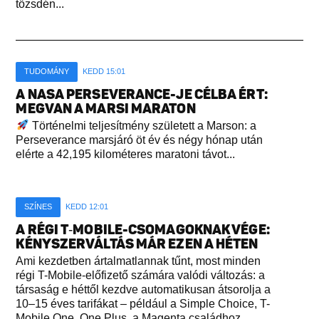
tőzsdén...
TUDOMÁNY
KEDD 15:01
A NASA PERSEVERANCE-JE CÉLBA ÉRT:
MEGVAN A MARSI MARATON
Történelmi teljesítmény született a Marson: a
Perseverance marsjáró öt év és négy hónap után
elérte a 42,195 kilométeres maratoni távot...
SZÍNES
KEDD 12:01
A RÉGI T‑MOBILE-CSOMAGOKNAK VÉGE:
KÉNYSZERVÁLTÁS MÁR EZEN A HÉTEN
Ami kezdetben ártalmatlannak tűnt, most minden
régi T-Mobile-előfizető számára valódi változás: a
társaság e héttől kezdve automatikusan átsorolja a
10–15 éves tarifákat – például a Simple Choice, T-
Mobile One, One Plus, a Magenta családhoz