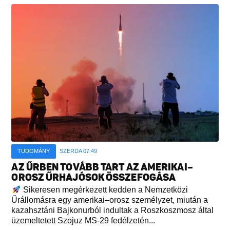
TUDOMÁNY
SZERDA 07:49
AZ ŰRBEN TOVÁBB TART AZ AMERIKAI–
OROSZ ŰRHAJÓSOK ÖSSZEFOGÁSA
Sikeresen megérkezett kedden a Nemzetközi
Űrállomásra egy amerikai–orosz személyzet, miután a
kazahsztáni Bajkonurból indultak a Roszkoszmosz által
üzemeltetett Szojuz MS-29 fedélzetén...