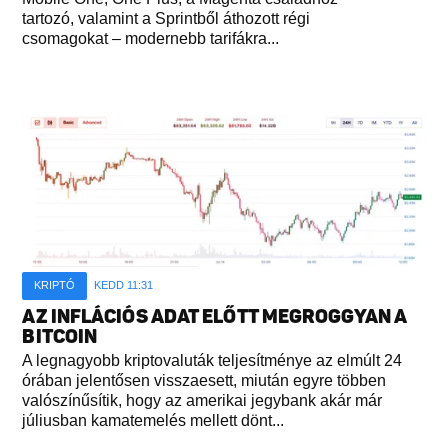
tartozó, valamint a Sprintből áthozott régi
csomagokat – modernebb tarifákra...
KRIPTÓ
KEDD 11:31
AZ INFLÁCIÓS ADAT ELŐTT MEGROGGYAN A
BITCOIN
A legnagyobb kriptovaluták teljesítménye az elmúlt 24
órában jelentősen visszaesett, miután egyre többen
valószínűsítik, hogy az amerikai jegybank akár már
júliusban kamatemelés mellett dönt...