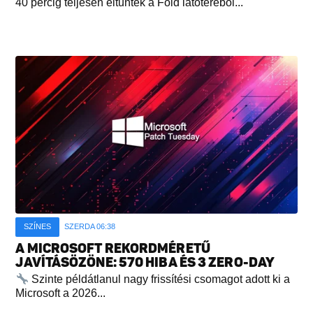
40 percig teljesen eltűntek a Föld látóteréből...
SZÍNES
SZERDA 06:38
A MICROSOFT REKORDMÉRETŰ
JAVÍTÁSÖZÖNE: 570 HIBA ÉS 3 ZERO-DAY
Szinte példátlanul nagy frissítési csomagot adott ki a
Microsoft a 2026...