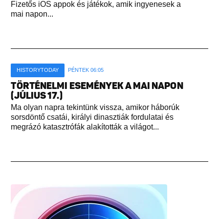
Fizetős iOS appok és játékok, amik ingyenesek a
mai napon...
HISTORYTODAY
PÉNTEK 06:05
TÖRTÉNELMI ESEMÉNYEK A MAI NAPON
(JÚLIUS 17.)
Ma olyan napra tekintünk vissza, amikor háborúk
sorsdöntő csatái, királyi dinasztiák fordulatai és
megrázó katasztrófák alakították a világot...