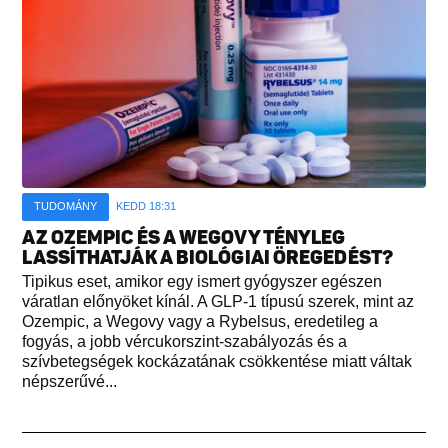
TUDOMÁNY
KEDD 18:31
AZ OZEMPIC ÉS A WEGOVY TÉNYLEG
LASSÍTHATJÁK A BIOLÓGIAI ÖREGEDÉST?
Tipikus eset, amikor egy ismert gyógyszer egészen
váratlan előnyöket kínál. A GLP-1 típusú szerek, mint az
Ozempic, a Wegovy vagy a Rybelsus, eredetileg a
fogyás, a jobb vércukorszint-szabályozás és a
szívbetegségek kockázatának csökkentése miatt váltak
népszerűvé...