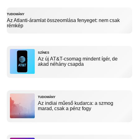
TUDOMÁNY
Az Atlanti-áramlat összeomlása fenyeget: nem csak
rémkép
SZÍNES
Az új AT&T-csomag mindent ígér, de
akad néhány csapda
TUDOMÁNY
Az indiai műeső kudarca: a szmog
marad, csak a pénz fogy