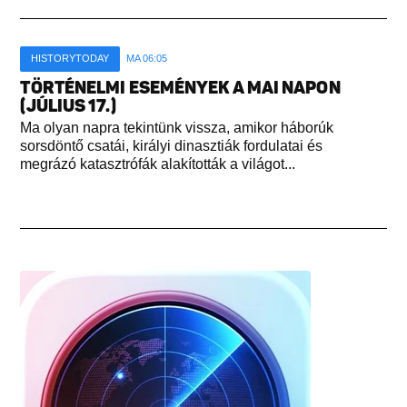
HISTORYTODAY
MA 06:05
TÖRTÉNELMI ESEMÉNYEK A MAI NAPON
(JÚLIUS 17.)
Ma olyan napra tekintünk vissza, amikor háborúk
sorsdöntő csatái, királyi dinasztiák fordulatai és
megrázó katasztrófák alakították a világot...