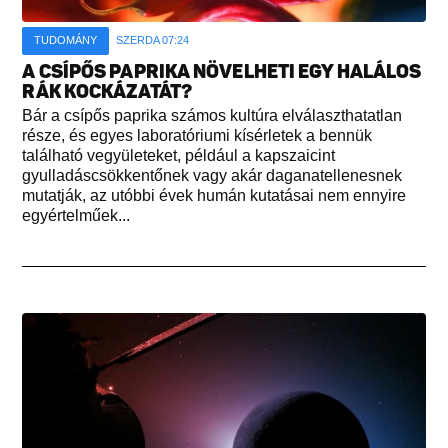
TUDOMÁNY
SZERDA 07:24
A CSÍPŐS PAPRIKA NÖVELHETI EGY HALÁLOS
RÁK KOCKÁZATÁT?
Bár a csípős paprika számos kultúra elválaszthatatlan
része, és egyes laboratóriumi kísérletek a bennük
található vegyületeket, például a kapszaicint
gyulladáscsökkentőnek vagy akár daganatellenesnek
mutatják, az utóbbi évek humán kutatásai nem ennyire
egyértelműek...