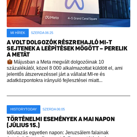
MI HÍREK
SZERDA 06:25
A VOLT DOLGOZÓK RÉSZREHAJLÓ MI-T
SEJTENEK A LEÉPÍTÉSEK MÖGÖTT – PERELIK
A METÁT
Májusban a Meta megvált dolgozóinak 10
százalékától, közel 8 000 alkalmazottat küldött el, ami
jelentős átszervezéssel járt a vállalat MI-re és
adatközpontokra irányuló fejlesztései miatt...
HISTORYTODAY
SZERDA 06:05
TÖRTÉNELMI ESEMÉNYEK A MAI NAPON
(JÚLIUS 15.)
Időutazás egyetlen napon: Jeruzsálem falainak