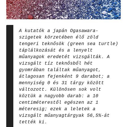
A kutatók a japán Ogasawara-
szigetek körzetében élő zöld
tengeri teknősök (green sea turtle)
táplálkozását és a lenyelt
műanyagok eredetét vizsgálták. A
vizsgált tíz teknősből hét
gyomrában találtak műanyagot,
átlagosan fejenként 9 darabot; a
mennyiség 0 és 31 tárgy között
változott. Különösen sok volt
köztük a nagyobb darab: a 10
centiméterestől egészen az 1
méteresig; ezek a leletek a
vizsgált műanyagtárgyak 56,5%-át
tették ki.