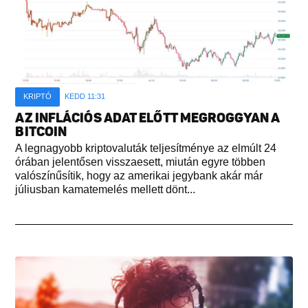
KRIPTÓ
KEDD 11:31
AZ INFLÁCIÓS ADAT ELŐTT MEGROGGYAN A
BITCOIN
A legnagyobb kriptovaluták teljesítménye az elmúlt 24
órában jelentősen visszaesett, miután egyre többen
valószínűsítik, hogy az amerikai jegybank akár már
júliusban kamatemelés mellett dönt...