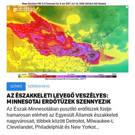
SZÍNES
SZERDA 09:01
AZ ÉSZAKKELETI LEVEGŐ VESZÉLYES:
MINNESOTAI ERDŐTÜZEK SZENNYEZIK
Az Észak-Minnesotában pusztító erdőtüzek füstje
hamarosan elérheti az Egyesült Államok északkeleti
nagyvárosait, többek között Detroitot, Milwaukee-t,
Clevelandet, Philadelphiát és New Yorkot...