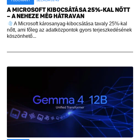
TUDOMÁNY
SZERDA 09:49
A MICROSOFT KIBOCSÁTÁSA 25%-KAL NŐTT
– A NEHEZE MÉG HÁTRAVAN
A Microsoft károsanyag-kibocsátása tavaly 25%-kal
nőtt, ami főleg az adatközpontok gyors terjeszkedésének
köszönhető...