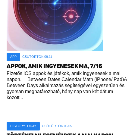
APP
CSÜTÖRTÖK 09:11
APPOK, AMIK INGYENESEK MA, 7/16
Fizetős iOS appok és játékok, amik ingyenesek a mai
napon. Between Dates Calendar Math (iPhone/iPad)A
Between Days alkalmazás segítségével egyszerűen és
gyorsan meghatározható, hány nap van két dátum
között...
HISTORYTODAY
CSÜTÖRTÖK 06:05