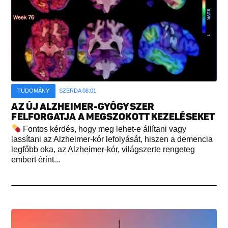
TUDOMÁNY
SZERDA 08:01
AZ ÚJ ALZHEIMER-GYÓGYSZER
FELFORGATJA A MEGSZOKOTT KEZELÉSEKET
Fontos kérdés, hogy meg lehet-e állítani vagy
lassítani az Alzheimer-kór lefolyását, hiszen a demencia
legfőbb oka, az Alzheimer-kór, világszerte rengeteg
embert érint...