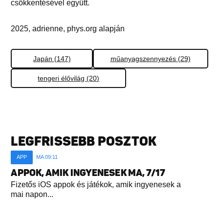
csökkentésével együtt.
2025, adrienne, phys.org alapján
Japán (147)
műanyagszennyezés (29)
tengeri élővilág (20)
LEGFRISSEBB POSZTOK
APP
MA 09:11
APPOK, AMIK INGYENESEK MA, 7/17
Fizetős iOS appok és játékok, amik ingyenesek a
mai napon...