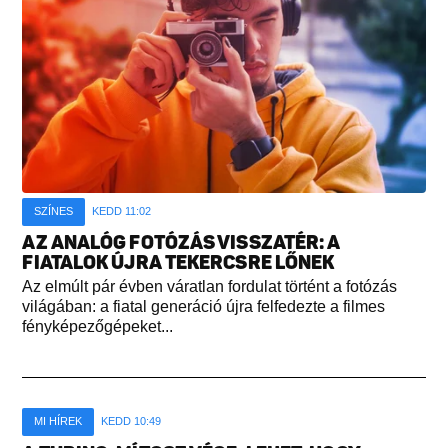
SZÍNES
KEDD 11:02
AZ ANALÓG FOTÓZÁS VISSZATÉR: A
FIATALOK ÚJRA TEKERCSRE LŐNEK
Az elmúlt pár évben váratlan fordulat történt a fotózás
világában: a fiatal generáció újra felfedezte a filmes
fényképezőgépeket...
MI HÍREK
KEDD 10:49