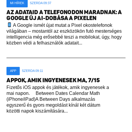
MI HÍREK
SZERDA 09:37
AZ ADATAID A TELEFONODON MARADNAK: A
GOOGLE ÚJ AI-DOBÁSA A PIXELEN
A Google ismét újat mutat a Pixel okostelefonok
világában – mostantól az eszközökön futó mesterséges
intelligencia még erősebbé teszi a mobilokat, úgy, hogy
közben védi a felhasználók adatait...
APP
SZERDA 09:11
APPOK, AMIK INGYENESEK MA, 7/15
Fizetős iOS appok és játékok, amik ingyenesek a
mai napon. Between Dates Calendar Math
(iPhone/iPad)A Between Days alkalmazás
egyszerű és gyors megoldást kínál két dátum
közötti napok kiszámítására...