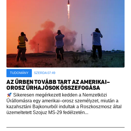
TUDOMÁNY
SZERDA 07:49
AZ ŰRBEN TOVÁBB TART AZ AMERIKAI–
OROSZ ŰRHAJÓSOK ÖSSZEFOGÁSA
Sikeresen megérkezett kedden a Nemzetközi
Űrállomásra egy amerikai–orosz személyzet, miután a
kazahsztáni Bajkonurból indultak a Roszkoszmosz által
üzemeltetett Szojuz MS-29 fedélzetén...