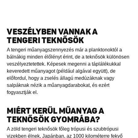
VESZÉLYBEN VANNAK A
TENGERI TEKNŐSÖK
A tengeri műanyagszennyezés már a planktonoktól a
bálnákig minden élőlényt érint, de a teknősök különösen
veszélyeztetettek. Képesek megenni a táplálékukkal
keveredett műanyagot (például algával együtt), de
előfordul, hogy a zselés állagú medúzáknak vagy
salpáknak nézik a műanyagdarabokat, és ezért
fogyasztják el.
MIÉRT KERÜL MŰANYAG A
TEKNŐSÖK GYOMRÁBA?
A zöld tengeri teknősök főleg trópusi és szubtrópusi
vizekben élnek, Japánban, az 1000 kilométerre fekvő