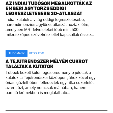
AZ INDIAI TUDÓSOK MEGALKOTTÁK AZ
EMBERI AGYTÖRZS EDDIGI
LEGRÉSZLETESEBB 3D-ATLASZÁT
Indiai kutatók a világ eddigi legrészletesebb,
háromdimenziós agytörzs-atlaszát hozták létre,
amelyben MRI-felvételeket több mint 500
mikroszkópos szövetrészlettel kapcsoltak össze...
TUDOMÁNY
KEDD 17:01
A TEJÚTRENDSZER MÉLYÉN CUKROT
TALÁLTAK A KUTATÓK
Többek között különleges eredményre jutottak a
kutatók: a Tejútrendszer középpontjához közel egy
óriási gázfelhőben felfedeztek egy ritka cukorfélét,
az eritrózt, amely nemcsak málnában, hanem
barnító krémekben is megtalálható...