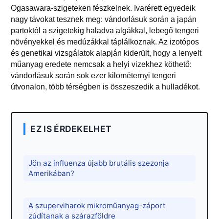
Ogasawara-szigeteken fészkelnek. Ivarérett egyedeik
nagy távokat tesznek meg: vándorlásuk során a japán
partoktól a szigetekig haladva algákkal, lebegő tengeri
növényekkel és medúzákkal táplálkoznak. Az izotópos
és genetikai vizsgálatok alapján kiderült, hogy a lenyelt
műanyag eredete nemcsak a helyi vizekhez köthető:
vándorlásuk során sok ezer kilométernyi tengeri
útvonalon, több térségben is összeszedik a hulladékot.
EZ IS ÉRDEKELHET
Jön az influenza újabb brutális szezonja
Amerikában?
A szuperviharok mikroműanyag-záport
zúdítanak a szárazföldre