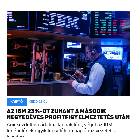
KRIPTÓ
KEDD 16:01
AZ IBM 23%-OT ZUHANT A MÁSODIK
NEGYEDÉVES PROFITFIGYELMEZTETÉS UTÁN
Ami kezdetben ártalmatlannak tűnt, végül az IBM
történetének egyik legsötétebb napjához vezetett a
tőzsdén...