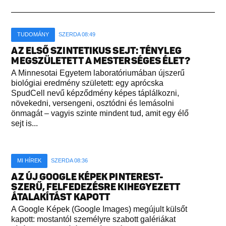
TUDOMÁNY
SZERDA 08:49
AZ ELSŐ SZINTETIKUS SEJT: TÉNYLEG
MEGSZÜLETETT A MESTERSÉGES ÉLET?
A Minnesotai Egyetem laboratóriumában újszerű
biológiai eredmény született: egy aprócska
SpudCell nevű képződmény képes táplálkozni,
növekedni, versengeni, osztódni és lemásolni
önmagát – vagyis szinte mindent tud, amit egy élő
sejt is...
MI HÍREK
SZERDA 08:36
AZ ÚJ GOOGLE KÉPEK PINTEREST-
SZERŰ, FELFEDEZÉSRE KIHEGYEZETT
ÁTALAKÍTÁST KAPOTT
A Google Képek (Google Images) megújult külsőt
kapott: mostantól személyre szabott galériákat