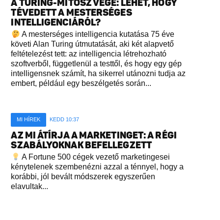
A TURING-MÍTOSZ VÉGE: LEHET, HOGY
TÉVEDETT A MESTERSÉGES
INTELLIGENCIÁRÓL?
A mesterséges intelligencia kutatása 75 éve
követi Alan Turing útmutatását, aki két alapvető
feltételezést tett: az intelligencia létrehozható
szoftverből, függetlenül a testtől, és hogy egy gép
intelligensnek számít, ha sikerrel utánozni tudja az
embert, például egy beszélgetés során...
MI HÍREK
KEDD 10:37
AZ MI ÁTÍRJA A MARKETINGET: A RÉGI
SZABÁLYOKNAK BEFELLEGZETT
A Fortune 500 cégek vezető marketingesei
kénytelenek szembenézni azzal a ténnyel, hogy a
korábbi, jól bevált módszerek egyszerűen
elavultak...