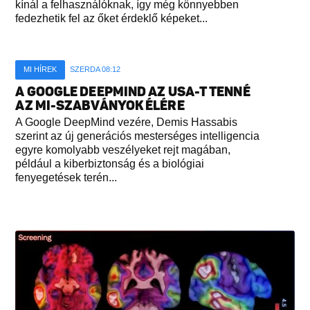
kínál a felhasználóknak, így még könnyebben
fedezhetik fel az őket érdeklő képeket...
MI HÍREK
SZERDA 08:12
A GOOGLE DEEPMIND AZ USA-T TENNÉ
AZ MI-SZABVÁNYOK ÉLÉRE
A Google DeepMind vezére, Demis Hassabis
szerint az új generációs mesterséges intelligencia
egyre komolyabb veszélyeket rejt magában,
például a kiberbiztonság és a biológiai
fenyegetések terén...