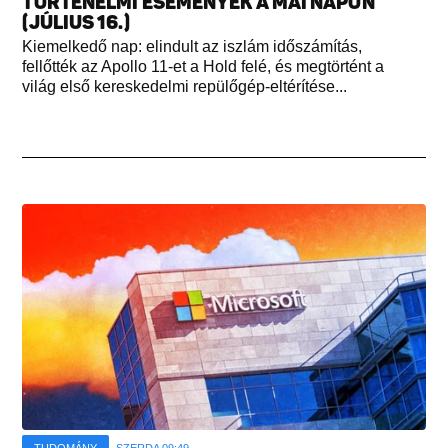
TÖRTÉNELMI ESEMÉNYEK A MAI NAPON
(JÚLIUS 16.)
Kiemelkedő nap: elindult az iszlám időszámítás,
fellőtték az Apollo 11-et a Hold felé, és megtörtént a
világ első kereskedelmi repülőgép-eltérítése...