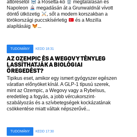
áttörésétől
a Rosetta-kő
megtalálásán és
Napoleon
megadásán át a Grunwaldnál vívott
döntő ütközetig
, sőt a modern korszakban a
törökországi puccskísérletig
és a Mozilla
alapításáig
...
TUDOMÁNY
KEDD 18:31
AZ OZEMPIC ÉS A WEGOVY TÉNYLEG
LASSÍTHATJÁK A BIOLÓGIAI
ÖREGEDÉST?
Tipikus eset, amikor egy ismert gyógyszer egészen
váratlan előnyöket kínál. A GLP-1 típusú szerek,
mint az Ozempic, a Wegovy vagy a Rybelsus,
eredetileg a fogyás, a jobb vércukorszint-
szabályozás és a szívbetegségek kockázatának
csökkentése miatt váltak népszerűvé...
TUDOMÁNY
KEDD 17:30