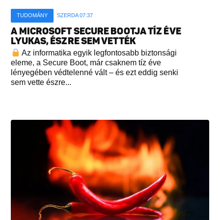
TUDOMÁNY
SZERDA 07:37
A MICROSOFT SECURE BOOTJA TÍZ ÉVE
LYUKAS, ÉSZRE SEM VETTÉK
Az informatika egyik legfontosabb biztonsági
eleme, a Secure Boot, már csaknem tíz éve
lényegében védtelenné vált – és ezt eddig senki
sem vette észre...