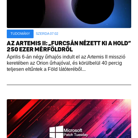
TUDOMÁNY
SZERDA 07:02
AZ ARTEMIS II: „FURCSÁN NÉZETT KI A HOLD”
250 EZER MÉRFÖLDRŐL
Április 6-án négy űrhajós indult el az Artemis II misszió
keretében az Orion űrhajóval, és körülbelül 40 percig
teljesen eltűntek a Föld látóteréből...