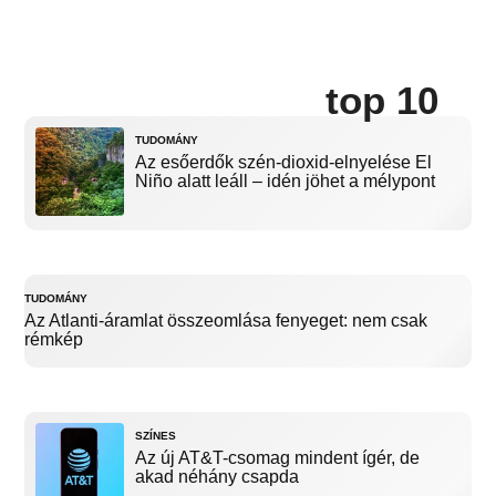
top 10
TUDOMÁNY
Az esőerdők szén-dioxid-elnyelése El
Niño alatt leáll – idén jöhet a mélypont
TUDOMÁNY
Az Atlanti-áramlat összeomlása fenyeget: nem csak
rémkép
SZÍNES
Az új AT&T-csomag mindent ígér, de
akad néhány csapda