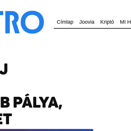
Címlap
Joovia
Kriptó
MI H
J
 PÁLYA,
ET