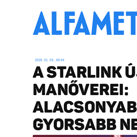
2026. 01. 03., 09:44
A STARLINK Ú
MANŐVEREI:
ALACSONYABB
GYORSABB N