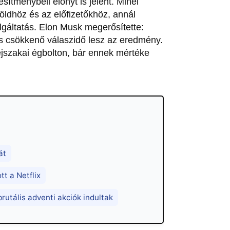
sítménybeli előnyt is jelent. Minél
öldhöz és az előfizetőkhöz, annál
lgáltatás. Elon Musk megerősítette:
s csökkenő válaszidő lesz az eredmény.
éjszakai égbolton, bár ennek mértéke
át
t a Netflix
rutális adventi akciók indultak