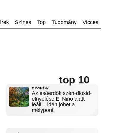
írek
Színes
Top
Tudomány
Vicces
top 10
TUDOMÁNY
Az esőerdők szén-dioxid-
elnyelése El Niño alatt
leáll – idén jöhet a
mélypont