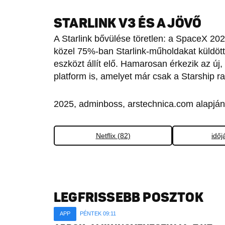
STARLINK V3 ÉS A JÖVŐ
A Starlink bővülése töretlen: a SpaceX 20
közel 75%-ban Starlink-műholdakat küldött f
eszközt állít elő. Hamarosan érkezik az új
platform is, amelyet már csak a Starship rak
2025, adminboss, arstechnica.com alapján
Netflix (82)
időj
LEGFRISSEBB POSZTOK
APP
PÉNTEK 09:11