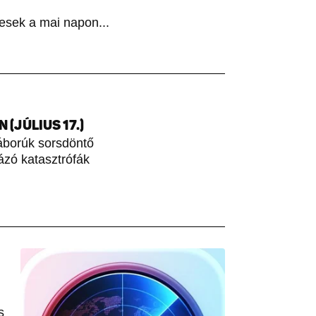
esek a mai napon...
(JÚLIUS 17.)
áborúk sorsdöntő
rázó katasztrófák
s