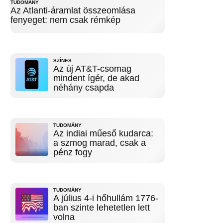
TUDOMÁNY
Az Atlanti-áramlat összeomlása
fenyeget: nem csak rémkép
SZÍNES
Az új AT&T-csomag
mindent ígér, de akad
néhány csapda
TUDOMÁNY
Az indiai műeső kudarca:
a szmog marad, csak a
pénz fogy
TUDOMÁNY
A július 4-i hőhullám 1776-
ban szinte lehetetlen lett
volna