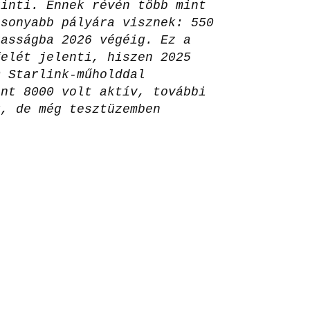
rinti. Ennek révén több mint
csonyabb pályára visznek: 550
gasságba 2026 végéig. Ez a
felét jelenti, hiszen 2025
0 Starlink-műholddal
int 8000 volt aktív, további
k, de még tesztüzemben