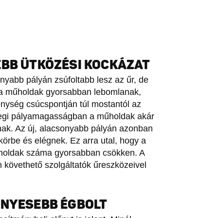
EBB ÜTKÖZÉSI KOCKÁZAT
onyabb pályán zsúfoltabb lesz az űr, de
: a műholdak gyorsabban lebomlanak,
nység csúcspontján túl mostantól az
nlegi pályamagasságban a műholdak akár
nak. Az új, alacsonyabb pályán azonban
örbe és elégnek. Ez arra utal, hogy a
holdak száma gyorsabban csökken. A
követhető szolgáltatók űreszközeivel
ÉNYESEBB ÉGBOLT