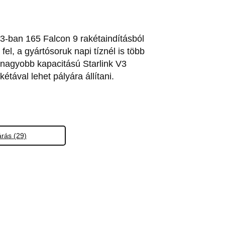
23-ban 165 Falcon 9 rakétaindításból
el, a gyártósoruk napi tíznél is több
, nagyobb kapacitású Starlink V3
étával lehet pályára állítani.
árás (29)