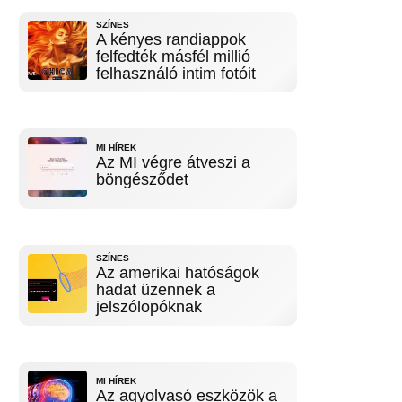
SZÍNES
A kényes randiappok
felfedték másfél millió
felhasználó intim fotóit
MI HÍREK
Az MI végre átveszi a
böngésződet
SZÍNES
Az amerikai hatóságok
hadat üzennek a
jelszólopóknak
MI HÍREK
Az agyolvasó eszközök a