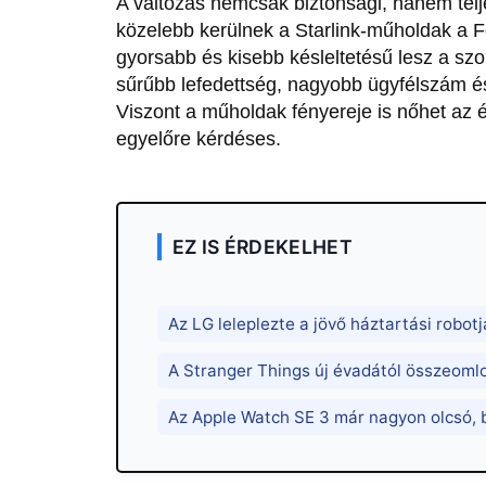
A változás nemcsak biztonsági, hanem telje
közelebb kerülnek a Starlink-műholdak a F
gyorsabb és kisebb késleltetésű lesz a szo
sűrűbb lefedettség, nagyobb ügyfélszám é
Viszont a műholdak fényereje is nőhet az 
egyelőre kérdéses.
EZ IS ÉRDEKELHET
Az LG leleplezte a jövő háztartási robotj
A Stranger Things új évadától összeomlot
Az Apple Watch SE 3 már nagyon olcsó, b