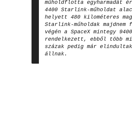
műholdflotta egyharmadát é
4400 Starlink-műholdat ala
helyett 480 kilométeres ma
Starlink-műholdak majdnem 
végén a SpaceX mintegy 940
rendelkezett, ebből több m
százak pedig már elindulta
állnak.