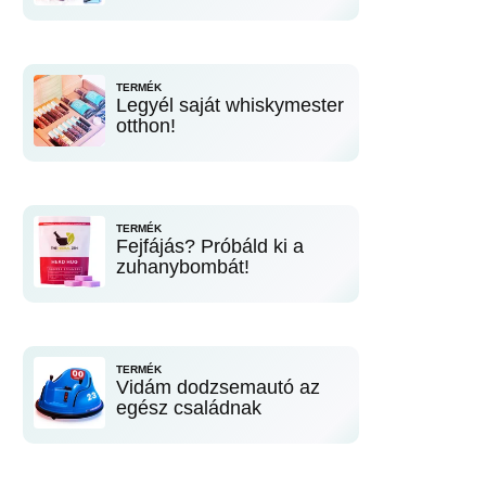
TERMÉK
Legyél saját whiskymester
otthon!
TERMÉK
Fejfájás? Próbáld ki a
zuhanybombát!
TERMÉK
Vidám dodzsemautó az
egész családnak