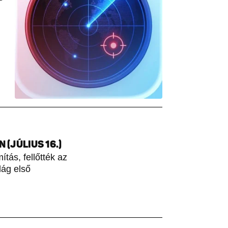
(JÚLIUS 16.)
tás, fellőtték az
lág első