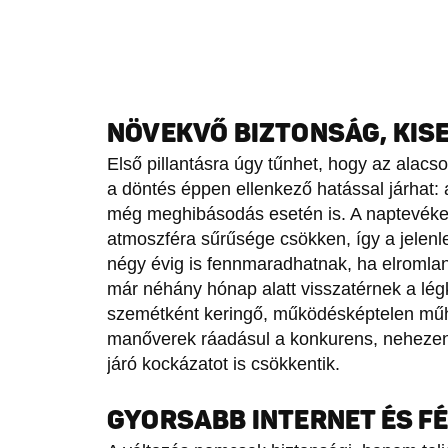
NÖVEKVŐ BIZTONSÁG, KIS
Első pillantásra úgy tűnhet, hogy az alacs
a döntés éppen ellenkező hatással járhat
még meghibásodás esetén is. A naptevéke
atmoszféra sűrűsége csökken, így a jele
négy évig is fennmaradhatnak, ha elromla
már néhány hónap alatt visszatérnek a légk
szemétként keringő, működésképtelen mű
manőverek ráadásul a konkurens, nehezen 
járó kockázatot is csökkentik.
GYORSABB INTERNET ÉS F