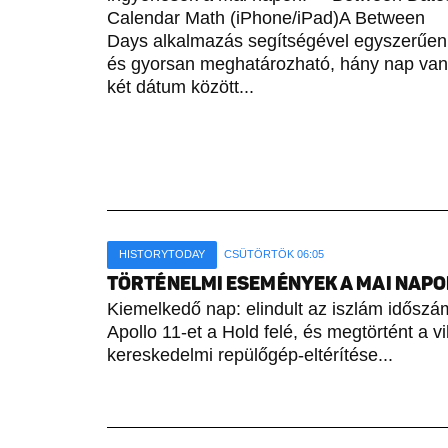
Calendar Math (iPhone/iPad)A Between
Days alkalmazás segítségével egyszerűen
és gyorsan meghatározható, hány nap van
két dátum között...
HISTORYTODAY
CSÜTÖRTÖK 06:05
TÖRTÉNELMI ESEMÉNYEK A MAI NAPON 
Kiemelkedő nap: elindult az iszlám időszámí
Apollo 11-et a Hold felé, és megtörtént a vi
kereskedelmi repülőgép-eltérítése...