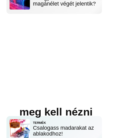
magánélet végét jelentik?
meg kell nézni
TERMÉK
Csalogass madarakat az
ablakodhoz!