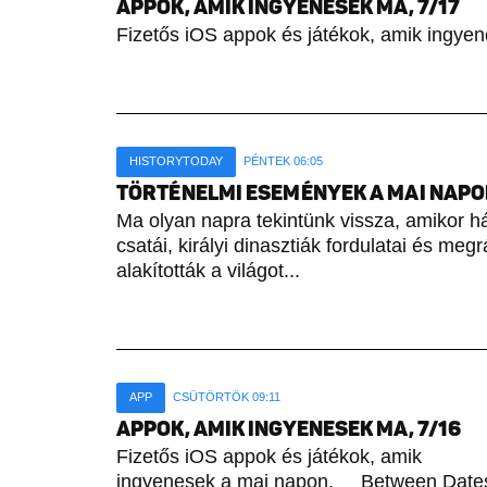
APPOK, AMIK INGYENESEK MA, 7/17
Fizetős iOS appok és játékok, amik ingyen
HISTORYTODAY
PÉNTEK 06:05
TÖRTÉNELMI ESEMÉNYEK A MAI NAPON 
Ma olyan napra tekintünk vissza, amikor h
csatái, királyi dinasztiák fordulatai és meg
alakították a világot...
APP
CSÜTÖRTÖK 09:11
APPOK, AMIK INGYENESEK MA, 7/16
Fizetős iOS appok és játékok, amik
ingyenesek a mai napon. Between Date