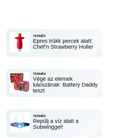
TERMÉK
Epres trükk percek alatt:
Chef’n Strawberry Huller
TERMÉK
Vége az elemek
káoszának: Battery Daddy
teszt
TERMÉK
Repülj a víz alatt a
Subwinggel!