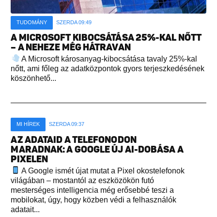
TUDOMÁNY
SZERDA 09:49
A MICROSOFT KIBOCSÁTÁSA 25%-KAL NŐTT
– A NEHEZE MÉG HÁTRAVAN
A Microsoft károsanyag-kibocsátása tavaly 25%-kal
nőtt, ami főleg az adatközpontok gyors terjeszkedésének
köszönhető...
MI HÍREK
SZERDA 09:37
AZ ADATAID A TELEFONODON
MARADNAK: A GOOGLE ÚJ AI-DOBÁSA A
PIXELEN
A Google ismét újat mutat a Pixel okostelefonok
világában – mostantól az eszközökön futó
mesterséges intelligencia még erősebbé teszi a
mobilokat, úgy, hogy közben védi a felhasználók
adatait...