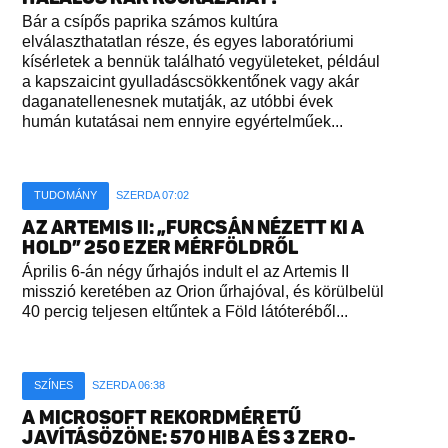
Bár a csípős paprika számos kultúra
elválaszthatatlan része, és egyes laboratóriumi
kísérletek a bennük található vegyületeket, például
a kapszaicint gyulladáscsökkentőnek vagy akár
daganatellenesnek mutatják, az utóbbi évek
humán kutatásai nem ennyire egyértelműek...
TUDOMÁNY
SZERDA 07:02
AZ ARTEMIS II: „FURCSÁN NÉZETT KI A
HOLD” 250 EZER MÉRFÖLDRŐL
Április 6-án négy űrhajós indult el az Artemis II
misszió keretében az Orion űrhajóval, és körülbelül
40 percig teljesen eltűntek a Föld látóteréből...
SZÍNES
SZERDA 06:38
A MICROSOFT REKORDMÉRETŰ
JAVÍTÁSÖZÖNE: 570 HIBA ÉS 3 ZERO-