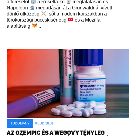
áttörésétől
a Rosetta-kő
megtalálásán és
Napoleon
megadásán át a Grunwaldnál vívott
döntő ütközetig
, sőt a modern korszakban a
törökországi puccskísérletig
és a Mozilla
alapításáig
...
TUDOMÁNY
KEDD 18:31
AZ OZEMPIC ÉS A WEGOVY TÉNYLEG