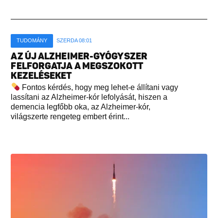
TUDOMÁNY
SZERDA 08:01
AZ ÚJ ALZHEIMER-GYÓGYSZER
FELFORGATJA A MEGSZOKOTT
KEZELÉSEKET
Fontos kérdés, hogy meg lehet-e állítani vagy
lassítani az Alzheimer-kór lefolyását, hiszen a
demencia legfőbb oka, az Alzheimer-kór,
világszerte rengeteg embert érint...