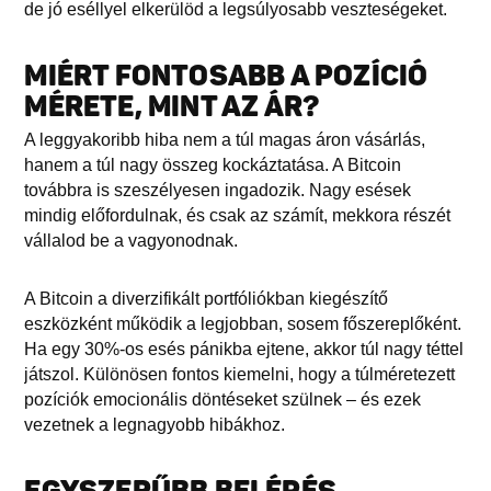
de jó eséllyel elkerülöd a legsúlyosabb veszteségeket.
MIÉRT FONTOSABB A POZÍCIÓ
MÉRETE, MINT AZ ÁR?
A leggyakoribb hiba nem a túl magas áron vásárlás,
hanem a túl nagy összeg kockáztatása. A Bitcoin
továbbra is szeszélyesen ingadozik. Nagy esések
mindig előfordulnak, és csak az számít, mekkora részét
vállalod be a vagyonodnak.
A Bitcoin a diverzifikált portfóliókban kiegészítő
eszközként működik a legjobban, sosem főszereplőként.
Ha egy 30%-os esés pánikba ejtene, akkor túl nagy téttel
játszol. Különösen fontos kiemelni, hogy a túlméretezett
pozíciók emocionális döntéseket szülnek – és ezek
vezetnek a legnagyobb hibákhoz.