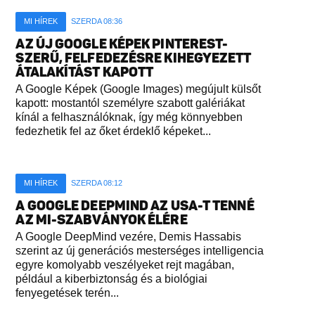
MI HÍREK
SZERDA 08:36
AZ ÚJ GOOGLE KÉPEK PINTEREST-
SZERŰ, FELFEDEZÉSRE KIHEGYEZETT
ÁTALAKÍTÁST KAPOTT
A Google Képek (Google Images) megújult külsőt
kapott: mostantól személyre szabott galériákat
kínál a felhasználóknak, így még könnyebben
fedezhetik fel az őket érdeklő képeket...
MI HÍREK
SZERDA 08:12
A GOOGLE DEEPMIND AZ USA-T TENNÉ
AZ MI-SZABVÁNYOK ÉLÉRE
A Google DeepMind vezére, Demis Hassabis
szerint az új generációs mesterséges intelligencia
egyre komolyabb veszélyeket rejt magában,
például a kiberbiztonság és a biológiai
fenyegetések terén...