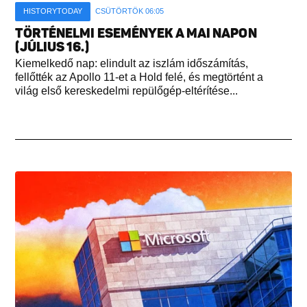
HISTORYTODAY
CSÜTÖRTÖK 06:05
TÖRTÉNELMI ESEMÉNYEK A MAI NAPON
(JÚLIUS 16.)
Kiemelkedő nap: elindult az iszlám időszámítás,
fellőtték az Apollo 11-et a Hold felé, és megtörtént a
világ első kereskedelmi repülőgép-eltérítése...