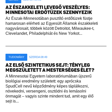
AZ ÉSZAKKELETI LEVEGŐ VESZÉLYES:
MINNESOTAI ERDŐTÜZEK SZENNYEZIK
Az Észak-Minnesotában pusztító erdőtüzek füstje
hamarosan elérheti az Egyesült Államok északkeleti
nagyvárosait, többek között Detroitot, Milwaukee-t,
Clevelandet, Philadelphiát és New Yorkot...
TUDOMÁNY
SZERDA 08:49
AZ ELSŐ SZINTETIKUS SEJT: TÉNYLEG
MEGSZÜLETETT A MESTERSÉGES ÉLET?
A Minnesotai Egyetem laboratóriumában újszerű
biológiai eredmény született: egy aprócska
SpudCell nevű képződmény képes táplálkozni,
növekedni, versengeni, osztódni és lemásolni
önmagát – vagyis szinte mindent tud, amit egy élő
sejt is...