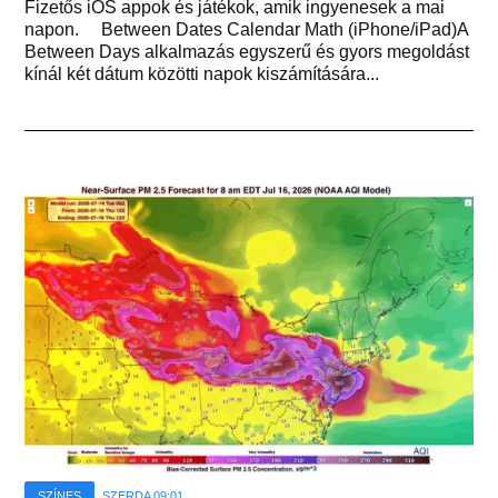
Fizetős iOS appok és játékok, amik ingyenesek a mai
napon. Between Dates Calendar Math (iPhone/iPad)A
Between Days alkalmazás egyszerű és gyors megoldást
kínál két dátum közötti napok kiszámítására...
SZÍNES
SZERDA 09:01