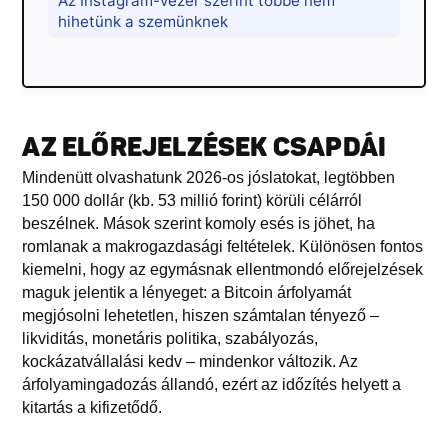
Az Instagram-vezér szerint többé nem
hihetünk a szemünknek
AZ ELŐREJELZÉSEK CSAPDÁI
Mindenütt olvashatunk 2026-os jóslatokat, legtöbben
150 000 dollár (kb. 53 millió forint) körüli célárról
beszélnek. Mások szerint komoly esés is jöhet, ha
romlanak a makrogazdasági feltételek. Különösen fontos
kiemelni, hogy az egymásnak ellentmondó előrejelzések
maguk jelentik a lényeget: a Bitcoin árfolyamát
megjósolni lehetetlen, hiszen számtalan tényező –
likviditás, monetáris politika, szabályozás,
kockázatvállalási kedv – mindenkor változik. Az
árfolyamingadozás állandó, ezért az időzítés helyett a
kitartás a kifizetődő.