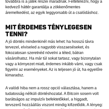
továbbra is a játék részei maradnak. Feltételezni, hogy a
kedvező háttér garantálja a zökkenőmentes
áremelkedést, az egyik leggyorsabb út a csalódáshoz.
MIT ÉRDEMES TÉNYLEGESEN
TENNI?
A jó döntés mindenkinél más lehet: ha hosszú távra
tervezel, elviseled a nagyobb visszaeséseket, és
fokozatosan szeretnéd növelni a téted, bátran
vásárolhatsz. Ha már túl sokat tartasz, vagy bizonytalan
vagy a környezet miatt, érdemes inkább várni, vagy csak
figyelni az eseményeket. Az is teljesen jó út, ha egyelőre
kimaradsz.
A valódi hiba nem a rossz opció választása, hanem a
tudatosság nélküli döntéshozatal. A Bitcoin sosem volt
barátságos az impulzív befektetőkkel, a higgadt,
tervszerű hozzáállás viszont mindig kifizetődik. A lényeg: