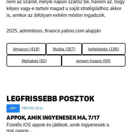
nem az számít, melyik napon szállsz be, hanem az, hogy
képes vagy-e tartani magad a saját stratégiádhoz akkor
is, amikor az árfolyam extrém módon ingadozik.
2025, adminboss, finance.yahoo.com alapján
Amazon (418)
Nvidia (357)
befektetés (196)
Alphabet (82)
jensen huang (69)
LEGFRISSEBB POSZTOK
APP
PÉNTEK 09:11
APPOK, AMIK INGYENESEK MA, 7/17
Fizetős iOS appok és játékok, amik ingyenesek a
mai napon...