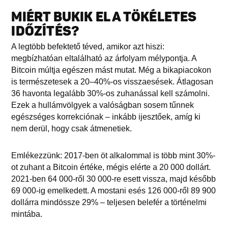
MIÉRT BUKIK EL A TÖKÉLETES
IDŐZÍTÉS?
A legtöbb befektető téved, amikor azt hiszi:
megbízhatóan eltalálható az árfolyam mélypontja. A
Bitcoin múltja egészen mást mutat. Még a bikapiacokon
is természetesek a 20–40%-os visszaesések. Átlagosan
36 havonta legalább 30%-os zuhanással kell számolni.
Ezek a hullámvölgyek a valóságban sosem tűnnek
egészséges korrekciónak – inkább ijesztőek, amíg ki
nem derül, hogy csak átmenetiek.
Emlékezzünk: 2017-ben öt alkalommal is több mint 30%-
ot zuhant a Bitcoin értéke, mégis elérte a 20 000 dollárt.
2021-ben 64 000-ről 30 000-re esett vissza, majd később
69 000-ig emelkedett. A mostani esés 126 000-ről 89 900
dollárra mindössze 29% – teljesen belefér a történelmi
mintába.