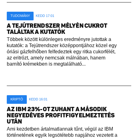
TUDOMÁNY
KEDD 17:01
A TEJÚTRENDSZER MÉLYÉN CUKROT
TALÁLTAK A KUTATÓK
Többek között különleges eredményre jutottak a
kutatók: a Tejútrendszer középpontjához közel egy
óriási gázfelhőben felfedeztek egy ritka cukorfélét,
az eritrózt, amely nemcsak málnában, hanem
barnító krémekben is megtalálható...
KRIPTÓ
KEDD 16:01
AZ IBM 23%-OT ZUHANT A MÁSODIK
NEGYEDÉVES PROFITFIGYELMEZTETÉS
UTÁN
Ami kezdetben ártalmatlannak tűnt, végül az IBM
történetének egyik legsötétebb napjához vezetett a