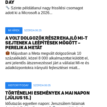
DAY
Szinte példátlanul nagy frissítési csomagot
adott ki a Microsoft a 2026...
MI HÍREK
SZERDA 06:25
A VOLT DOLGOZÓK RÉSZREHAJLÓ MI-T
SEJTENEK A LEÉPÍTÉSEK MÖGÖTT –
PERELIK A METÁT
Májusban a Meta megvált dolgozóinak 10
százalékától, közel 8 000 alkalmazottat küldött el,
ami jelentős átszervezéssel járt a vállalat MI-re és
adatközpontokra irányuló fejlesztései miatt...
HISTORYTODAY
SZERDA 06:05
TÖRTÉNELMI ESEMÉNYEK A MAI NAPON
(JÚLIUS 15.)
Időutazás egyetlen napon: Jeruzsálem falainak