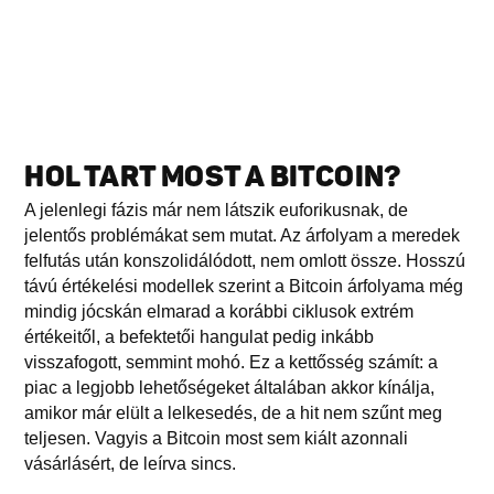
HOL TART MOST A BITCOIN?
A jelenlegi fázis már nem látszik euforikusnak, de
jelentős problémákat sem mutat. Az árfolyam a meredek
felfutás után konszolidálódott, nem omlott össze. Hosszú
távú értékelési modellek szerint a Bitcoin árfolyama még
mindig jócskán elmarad a korábbi ciklusok extrém
értékeitől, a befektetői hangulat pedig inkább
visszafogott, semmint mohó. Ez a kettősség számít: a
piac a legjobb lehetőségeket általában akkor kínálja,
amikor már elült a lelkesedés, de a hit nem szűnt meg
teljesen. Vagyis a Bitcoin most sem kiált azonnali
vásárlásért, de leírva sincs.