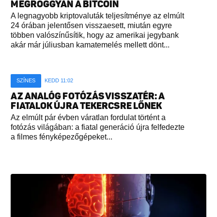
MEGROGGYAN A BITCOIN
A legnagyobb kriptovaluták teljesítménye az elmúlt
24 órában jelentősen visszaesett, miután egyre
többen valószínűsítik, hogy az amerikai jegybank
akár már júliusban kamatemelés mellett dönt...
SZÍNES
KEDD 11:02
AZ ANALÓG FOTÓZÁS VISSZATÉR: A
FIATALOK ÚJRA TEKERCSRE LŐNEK
Az elmúlt pár évben váratlan fordulat történt a
fotózás világában: a fiatal generáció újra felfedezte
a filmes fényképezőgépeket...