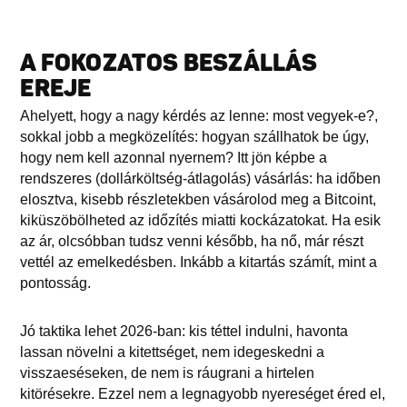
A FOKOZATOS BESZÁLLÁS
EREJE
Ahelyett, hogy a nagy kérdés az lenne: most vegyek-e?,
sokkal jobb a megközelítés: hogyan szállhatok be úgy,
hogy nem kell azonnal nyernem? Itt jön képbe a
rendszeres (dollárköltség-átlagolás) vásárlás: ha időben
elosztva, kisebb részletekben vásárolod meg a Bitcoint,
kiküszöbölheted az időzítés miatti kockázatokat. Ha esik
az ár, olcsóbban tudsz venni később, ha nő, már részt
vettél az emelkedésben. Inkább a kitartás számít, mint a
pontosság.
Jó taktika lehet 2026-ban: kis téttel indulni, havonta
lassan növelni a kitettséget, nem idegeskedni a
visszaeséseken, de nem is ráugrani a hirtelen
kitörésekre. Ezzel nem a legnagyobb nyereséget éred el,