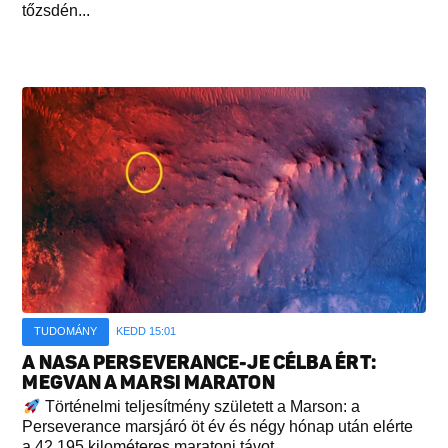
tőzsdén...
TUDOMÁNY
KEDD 15:01
A NASA PERSEVERANCE-JE CÉLBA ÉRT:
MEGVAN A MARSI MARATON
Történelmi teljesítmény született a Marson: a
Perseverance marsjáró öt év és négy hónap után elérte
a 42,195 kilométeres maratoni távot...