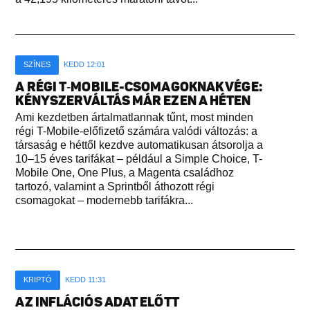
SZÍNES
KEDD 12:01
A RÉGI T‑MOBILE-CSOMAGOKNAK VÉGE:
KÉNYSZERVÁLTÁS MÁR EZEN A HÉTEN
Ami kezdetben ártalmatlannak tűnt, most minden
régi T-Mobile-előfizető számára valódi változás: a
társaság e héttől kezdve automatikusan átsorolja a
10–15 éves tarifákat – például a Simple Choice, T-
Mobile One, One Plus, a Magenta családhoz
tartozó, valamint a Sprintből áthozott régi
csomagokat – modernebb tarifákra...
KRIPTÓ
KEDD 11:31
AZ INFLÁCIÓS ADAT ELŐTT