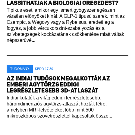
LASSÍTHATJÁK A BIOLÓGIAI ÖREGEDÉST?
Tipikus eset, amikor egy ismert gyógyszer egészen
váratlan előnyöket kínál. A GLP-1 típusú szerek, mint az
Ozempic, a Wegovy vagy a Rybelsus, eredetileg a
fogyás, a jobb vércukorszint-szabályozás és a
szívbetegségek kockázatának csökkentése miatt váltak
népszerűvé...
TUDOMÁNY
KEDD 17:30
AZ INDIAI TUDÓSOK MEGALKOTTÁK AZ
EMBERI AGYTÖRZS EDDIGI
LEGRÉSZLETESEBB 3D-ATLASZÁT
Indiai kutatók a világ eddigi legrészletesebb,
háromdimenziós agytörzs-atlaszát hozták létre,
amelyben MRI-felvételeket több mint 500
mikroszkópos szövetrészlettel kapcsoltak össze...