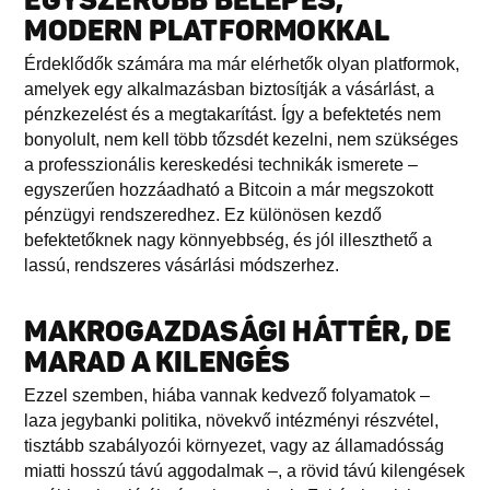
EGYSZERŰBB BELÉPÉS,
MODERN PLATFORMOKKAL
Érdeklődők számára ma már elérhetők olyan platformok,
amelyek egy alkalmazásban biztosítják a vásárlást, a
pénzkezelést és a megtakarítást. Így a befektetés nem
bonyolult, nem kell több tőzsdét kezelni, nem szükséges
a professzionális kereskedési technikák ismerete –
egyszerűen hozzáadható a Bitcoin a már megszokott
pénzügyi rendszeredhez. Ez különösen kezdő
befektetőknek nagy könnyebbség, és jól illeszthető a
lassú, rendszeres vásárlási módszerhez.
MAKROGAZDASÁGI HÁTTÉR, DE
MARAD A KILENGÉS
Ezzel szemben, hiába vannak kedvező folyamatok –
laza jegybanki politika, növekvő intézményi részvétel,
tisztább szabályozói környezet, vagy az államadósság
miatti hosszú távú aggodalmak –, a rövid távú kilengések