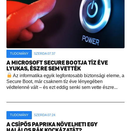
TUDOMÁNY
SZERDA 07:37
A MICROSOFT SECURE BOOTJA TÍZ ÉVE
LYUKAS, ÉSZRE SEM VETTÉK
Az informatika egyik legfontosabb biztonsági eleme, a
Secure Boot, már csaknem tíz éve lényegében
védtelenné vált – és ezt eddig senki sem vette észre...
TUDOMÁNY
SZERDA 07:24
A CSÍPŐS PAPRIKA NÖVELHETI EGY
HALÁLOS RÁK KOCKÁZATÁT?