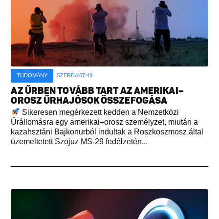
TUDOMÁNY
SZERDA 07:49
AZ ŰRBEN TOVÁBB TART AZ AMERIKAI–
OROSZ ŰRHAJÓSOK ÖSSZEFOGÁSA
Sikeresen megérkezett kedden a Nemzetközi
Űrállomásra egy amerikai–orosz személyzet, miután a
kazahsztáni Bajkonurból indultak a Roszkoszmosz által
üzemeltetett Szojuz MS-29 fedélzetén...