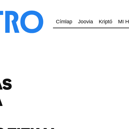
Címlap
Joovia
Kriptó
MI H
ÁS
A