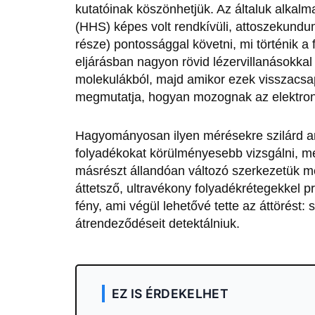
kutatóinak köszönhetjük. Az általuk alka
(HHS) képes volt rendkívüli, attoszekundu
része) pontossággal követni, mi történik a
eljárásban nagyon rövid lézervillanásokkal 
molekulákból, majd amikor ezek visszacsa
megmutatja, hogyan mozognak az elektro
Hagyományosan ilyen mérésekre szilárd a
folyadékokat körülményesebb vizsgálni, mer
másrészt állandóan változó szerkezetük meg
áttetsző, ultravékony folyadékrétegekkel pr
fény, ami végül lehetővé tette az áttörést: 
átrendeződéseit detektálniuk.
EZ IS ÉRDEKELHET