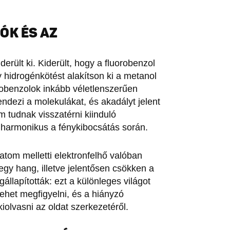
ÓK ÉS AZ
erült ki. Kiderült, hogy a fluorobenzol
y hidrogénkötést alakítson ki a metanol
obenzolok inkább véletlenszerűen
ndezi a molekulákat, és akadályt jelent
 tudnak visszatérni kiinduló
y harmonikus a fénykibocsátás során.
atom melletti elektronfelhő valóban
-egy hang, illetve jelentősen csökken a
llapították: ezt a különleges világot
ehet megfigyelni, és a hiányzó
iolvasni az oldat szerkezetéről.