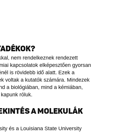
LYADÉKOK?
okkal, nem rendelkeznek rendezett
émiai kapcsolatok elképesztően gyorsan
él is rövidebb idő alatt. Ezek a
nek voltak a kutatók számára. Mindezek
nd a biológiában, mind a kémiában,
 kapunk róluk.
EKINTÉS A MOLEKULÁK
sity és a Louisiana State University