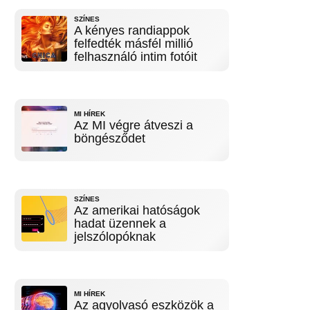
SZÍNES
A kényes randiappok
felfedték másfél millió
felhasználó intim fotóit
MI HÍREK
Az MI végre átveszi a
böngésződet
SZÍNES
Az amerikai hatóságok
hadat üzennek a
jelszólopóknak
MI HÍREK
Az agyolvasó eszközök a