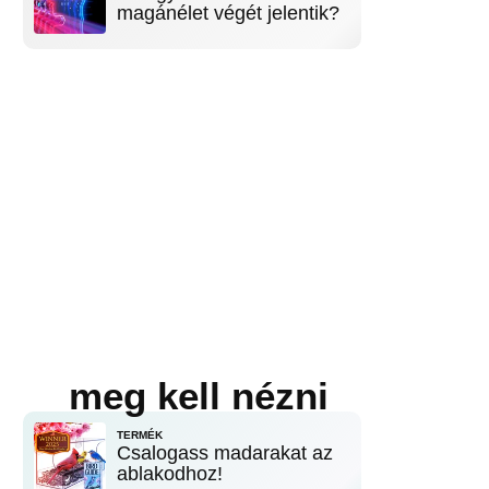
magánélet végét jelentik?
meg kell nézni
TERMÉK
Csalogass madarakat az
ablakodhoz!