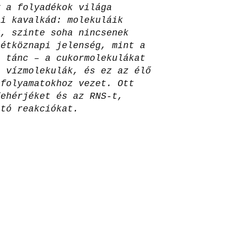
y a folyadékok világa
zi kavalkád: molekuláik
k, szinte soha nincsenek
hétköznapi jelenség, mint a
s tánc – a cukormolekulákat
a vízmolekulák, és ez az élő
 folyamatokhoz vezet. Ott
fehérjéket és az RNS-t,
ító reakciókat.