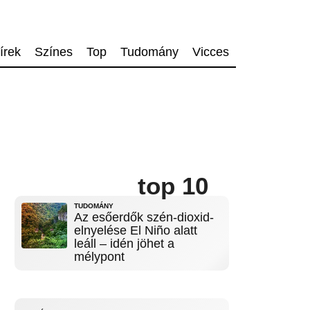
írek
Színes
Top
Tudomány
Vicces
top 10
TUDOMÁNY
Az esőerdők szén-dioxid-
elnyelése El Niño alatt
leáll – idén jöhet a
mélypont