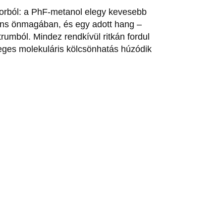
sorból: a PhF-metanol elegy kevesebb
nens önmagában, és egy adott hang –
trumból. Mindez rendkívül ritkán fordul
nleges molekuláris kölcsönhatás húzódik