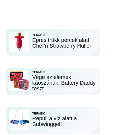
TERMÉK
Epres trükk percek alatt:
Chef’n Strawberry Huller
TERMÉK
Vége az elemek
káoszának: Battery Daddy
teszt
TERMÉK
Repülj a víz alatt a
Subwinggel!