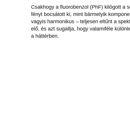
Csakhogy a fluorobenzol (PhF) kilógott a 
fényt bocsátott ki, mint bármelyik kompo
vagyis harmonikus – teljesen eltűnt a spek
elő, és azt sugallja, hogy valamiféle külö
a háttérben.