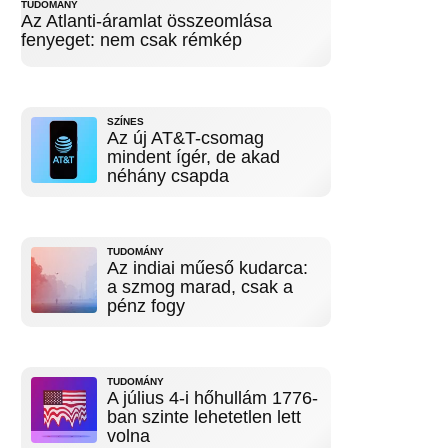
TUDOMÁNY
Az Atlanti-áramlat összeomlása
fenyeget: nem csak rémkép
SZÍNES
Az új AT&T-csomag
mindent ígér, de akad
néhány csapda
TUDOMÁNY
Az indiai műeső kudarca:
a szmog marad, csak a
pénz fogy
TUDOMÁNY
A július 4-i hőhullám 1776-
ban szinte lehetetlen lett
volna