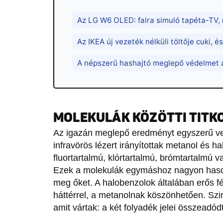
Az LG W6 OLED: falra simuló tapéta-TV,
Az IKEA új vezeték nélküli töltője cuki, 
A népszerű hashajtó meglepő védelmet 
MOLEKULÁK KÖZÖTTI TITK
Az igazán meglepő eredményt egyszerű veg
infravörös lézert irányítottak metanol és 
fluortartalmú, klórtartalmú, brómtartalmú v
Ezek a molekulák egymáshoz nagyon hason
meg őket. A halobenzolok általában erős fé
háttérrel, a metanolnak köszönhetően. Szin
amit vártak: a két folyadék jelei összeadód