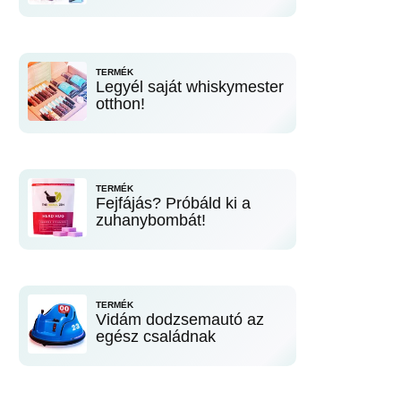
TERMÉK
Legyél saját whiskymester
otthon!
TERMÉK
Fejfájás? Próbáld ki a
zuhanybombát!
TERMÉK
Vidám dodzsemautó az
egész családnak