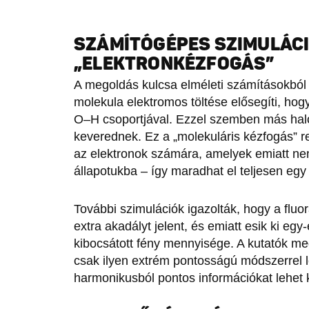
SZÁMÍTÓGÉPES SZIMULÁCI
„ELEKTRONKÉZFOGÁS”
A megoldás kulcsa elméleti számításokból d
molekula elektromos töltése elősegíti, hog
O–H csoportjával. Ezzel szemben más hal
keverednek. Ez a „molekuláris kézfogás” re
az elektronok számára, amelyek emiatt nem
állapotukba – így maradhat el teljesen eg
További szimulációk igazolták, hogy a fluor
extra akadályt jelent, és emiatt esik ki egy
kibocsátott fény mennyisége. A kutatók megá
csak ilyen extrém pontosságú módszerrel l
harmonikusból pontos információkat lehet k