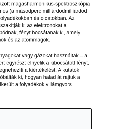
lmazott magasharmonikus-spektroszkópia
mos (a másodperc milliárdodmilliárdod
 folyadékokban és oldatokban. Az
szakítják ki az elektronokat a
pódnak, fényt bocsátanak ki, amely
nok és az atommagok.
nyagokat vagy gázokat használtak – a
t egyrészt elnyelik a kibocsátott fényt,
nehezíti a kiértékelést. A kutatók
óbálták ki, hogyan halad át rajtuk a
sikerült a folyadékok villámgyors