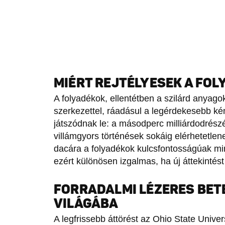
MIÉRT REJTÉLYESEK A FO
A folyadékok, ellentétben a szilárd anyag
szerkezettel, ráadásul a legérdekesebb k
játszódnak le: a másodperc milliárdodrészén
villámgyors történések sokáig elérhetetle
dacára a folyadékok kulcsfontosságúak mi
ezért különösen izgalmas, ha új áttekintést
FORRADALMI LÉZERES BET
VILÁGÁBA
A legfrissebb áttörést az Ohio State Univer