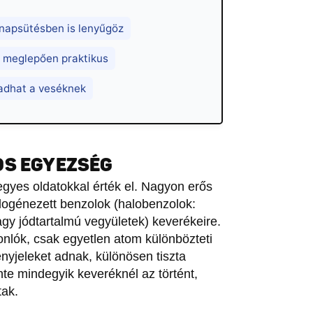
 napsütésben is lenyűgöz
és meglepően praktikus
adhat a veséknek
OS EGYEZSÉG
yes oldatokkal érték el. Nagyon erős
halogénezett benzolok (halobenzolok:
agy jódtartalmú vegyületek) keverékeire.
lók, csak egyetlen atom különbözteti
nyjeleket adnak, különösen tiszta
te mindegyik keveréknél az történt,
tak.