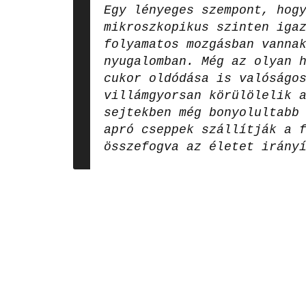
Egy lényeges szempont, hog
mikroszkopikus szinten iga
folyamatos mozgásban vanna
nyugalomban. Még az olyan 
cukor oldódása is valóságo
villámgyorsan körülölelik 
sejtekben még bonyolultabb
apró cseppek szállítják a 
összefogva az életet irány