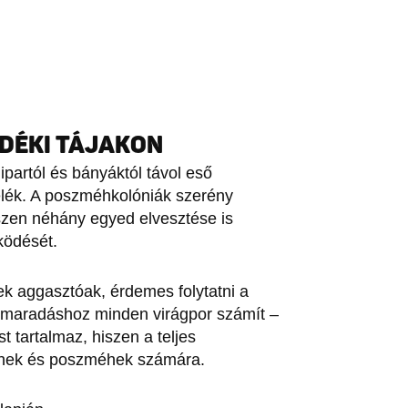
IDÉKI TÁJAKON
ipartól és bányáktól távol eső
lék. A poszméhkolóniák szerény
szen néhány egyed elvesztése is
ködését.
k aggasztóak, érdemes folytatni a
n maradáshoz minden virágpor számít –
 tartalmaz, hiszen a teljes
éhek és poszméhek számára.