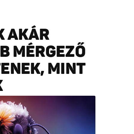
K AKÁR
BB MÉRGEZŐ
ENEK, MINT
K