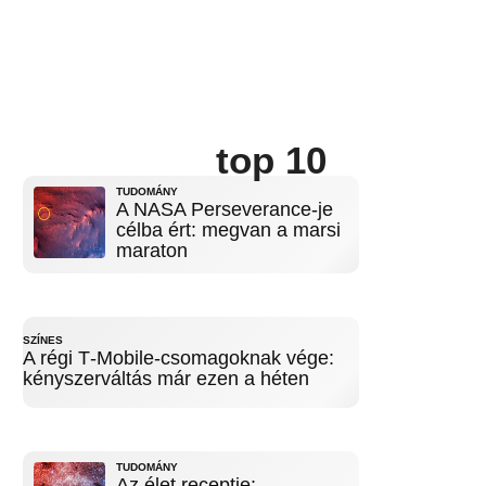
top 10
TUDOMÁNY
A NASA Perseverance-je
célba ért: megvan a marsi
maraton
SZÍNES
A régi T‑Mobile-csomagoknak vége:
kényszerváltás már ezen a héten
TUDOMÁNY
Az élet receptje: