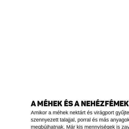
A MÉHEK ÉS A NEHÉZFÉMEK
Amikor a méhek nektárt és virágport gyűjt
szennyezett talajjal, porral és más anya
megbújhatnak. Már kis mennyiségek is zava