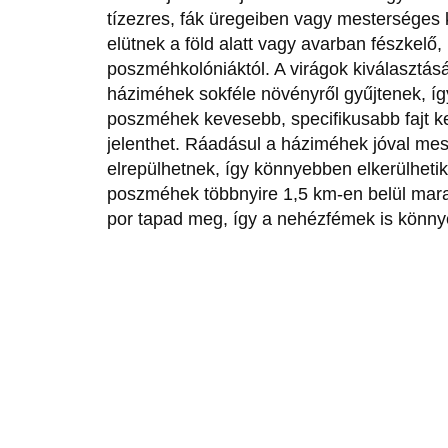
tízezres, fák üregeiben vagy mesterséges 
elütnek a föld alatt vagy avarban fészkel
poszméhkolóniáktól. A virágok kiválasztásá
háziméhek sokféle növényről gyűjtenek, íg
poszméhek kevesebb, specifikusabb fajt k
jelenthet. Ráadásul a háziméhek jóval mes
elrepülhetnek, így könnyebben elkerülhetik
poszméhek többnyire 1,5 km-en belül mar
por tapad meg, így a nehézfémek is könny