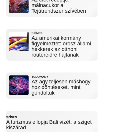
málnacukor a
Tejútrendszer szívében
SZÍNES
Az amerikai kormány
figyelmeztet: orosz állami
hekkerek az otthoni
routereidre hajtanak
TUDOMÁNY
Az agy teljesen máshogy
hoz döntéseket, mint
gondoltuk
SZÍNES
A turizmus ellopja Bali vizét: a sziget
kiszárad