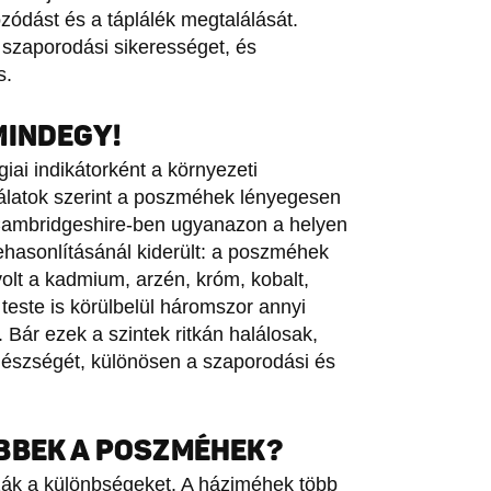
zódást és a táplálék megtalálását.
 szaporodási sikerességet, és
s.
MINDEGY!
iai indikátorként a környezeti
álatok szerint a poszméhek lényegesen
ambridgeshire-ben ugyanazon a helyen
ehasonlításánál kiderült: a poszméhek
volt a kadmium, arzén, króm, kobalt,
ste is körülbelül háromszor annyi
 Bár ezek a szintek ritkán halálosak,
gészségét, különösen a szaporodási és
BBEK A POSZMÉHEK?
zzák a különbségeket. A háziméhek több