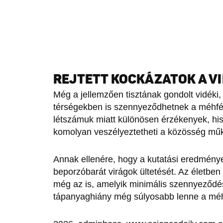
REJTETT KOCKÁZATOK A V
Még a jellemzően tisztának gondolt vidéki, 
térségekben is szennyeződhetnek a méhfé
létszámuk miatt különösen érzékenyek, hi
komolyan veszélyeztetheti a közösség mű
Annak ellenére, hogy a kutatási eredménye
beporzóbarát virágok ültetését. Az életbe
még az is, amelyik minimális szennyeződést
tápanyaghiány még súlyosabb lenne a m