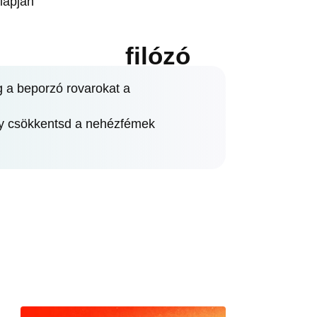
lapján
filózó
 a beporzó rovarokat a
ogy csökkentsd a nehézfémek