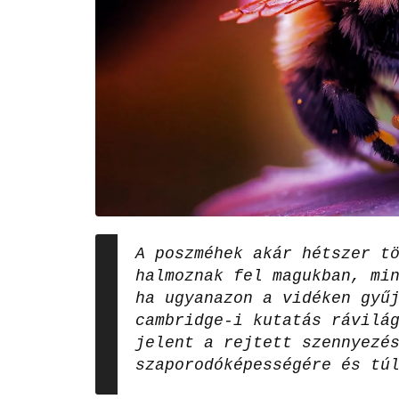
A poszméhek akár hétszer t
halmoznak fel magukban, mi
ha ugyanazon a vidéken gyű
cambridge-i kutatás rávilá
jelent a rejtett szennyezé
szaporodóképességére és tú