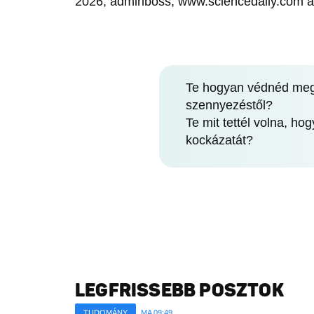
2026, adminboss, www.sciencedaily.com a
Te hogyan védnéd meg
szennyezéstől?
Te mit tettél volna, h
kockázatát?
LEGFRISSEBB POSZTOK
TUDOMÁNY
MA 09:49