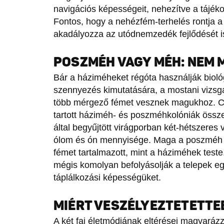
navigációs képességeit, nehezítve a tájéko
Fontos, hogy a nehézfém-terhelés rontja a
akadályozza az utódnemzedék fejlődését i
POSZMÉH VAGY MÉH: NEM 
Bár a háziméheket régóta használják biológ
szennyezés kimutatására, a mostani vizsg
több mérgező fémet vesznek magukhoz. C
tartott háziméh- és poszméhkolóniák össz
által begyűjtött virágporban két-hétszeres 
ólom és ón mennyisége. Maga a poszméh te
fémet tartalmazott, mint a háziméhek teste.
mégis komolyan befolyásolják a telepek e
táplálkozási képességüket.
MIÉRT VESZÉLYEZTETETTE
A két faj életmódjának eltérései magyará