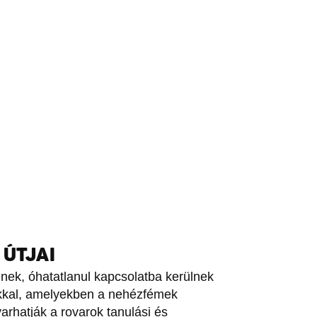
 ÚTJAI
enek, óhatatlanul kapcsolatba kerülnek
gokkal, amelyekben a nehézfémek
rhatják a rovarok tanulási és