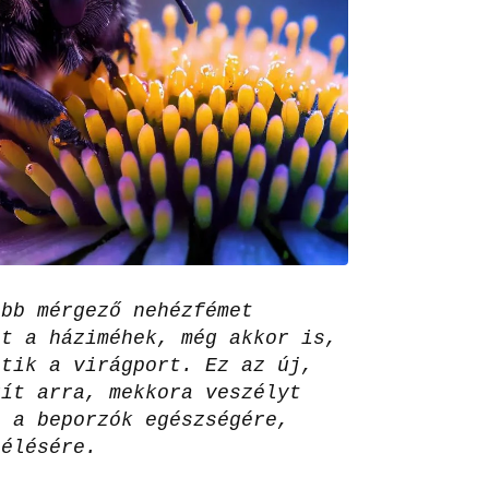
öbb mérgező nehézfémet
nt a háziméhek, még akkor is,
jtik a virágport. Ez az új,
gít arra, mekkora veszélyt
s a beporzók egészségére,
lélésére.