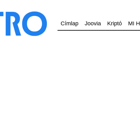
Címlap
Joovia
Kriptó
MI H