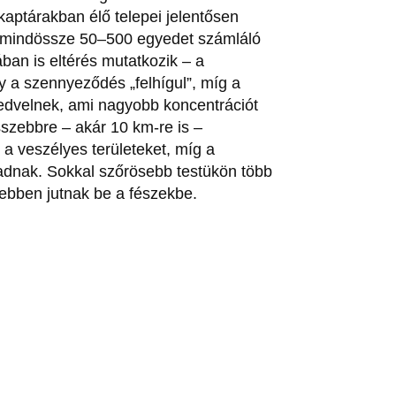
kaptárakban élő telepei jelentősen
ő, mindössze 50–500 egyedet számláló
ban is eltérés mutatkozik – a
y a szennyeződés „felhígul”, míg a
edvelnek, ami nagyobb koncentrációt
szebbre – akár 10 km-re is –
 a veszélyes területeket, míg a
adnak. Sokkal szőrösebb testükön több
ebben jutnak be a fészekbe.