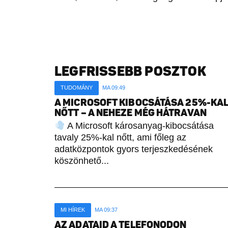
LEGFRISSEBB POSZTOK
TUDOMÁNY
MA 09:49
A MICROSOFT KIBOCSÁTÁSA 25%-KA
NŐTT – A NEHEZE MÉG HÁTRAVAN
A Microsoft károsanyag-kibocsátása
tavaly 25%-kal nőtt, ami főleg az
adatközpontok gyors terjeszkedésének
köszönhető...
MI HÍREK
MA 09:37
AZ ADATAID A TELEFONODON