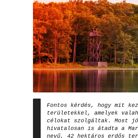
Fontos kérdés, hogy mit ke
területekkel, amelyek vala
célokat szolgáltak. Most j
hivatalosan is átadta a Ma
nevű, 42 hektáros erdős te