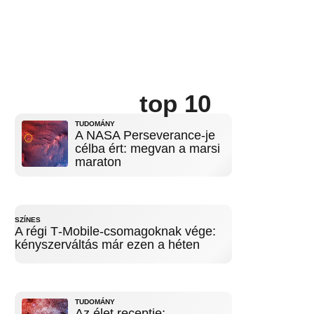
top 10
TUDOMÁNY
A NASA Perseverance-je
célba ért: megvan a marsi
maraton
SZÍNES
A régi T‑Mobile-csomagoknak vége:
kényszerváltás már ezen a héten
TUDOMÁNY
Az élet receptje: