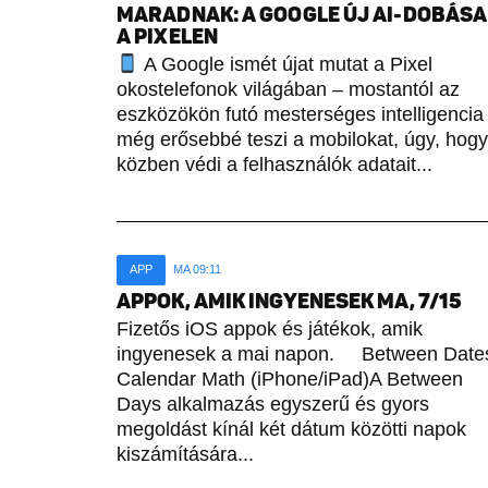
MARADNAK: A GOOGLE ÚJ AI-DOBÁSA
A PIXELEN
A Google ismét újat mutat a Pixel
okostelefonok világában – mostantól az
eszközökön futó mesterséges intelligencia
még erősebbé teszi a mobilokat, úgy, hogy
közben védi a felhasználók adatait...
APP
MA 09:11
APPOK, AMIK INGYENESEK MA, 7/15
Fizetős iOS appok és játékok, amik
ingyenesek a mai napon. Between Date
Calendar Math (iPhone/iPad)A Between
Days alkalmazás egyszerű és gyors
megoldást kínál két dátum közötti napok
kiszámítására...