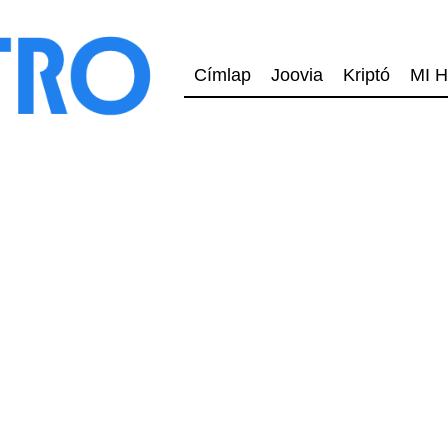
Címlap
Joovia
Kriptó
MI H