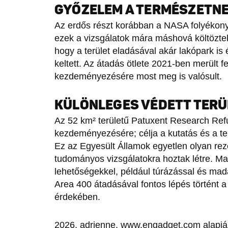
GYŐZELEM A TERMÉSZETN
Az erdős részt korábban a NASA folyékony
ezek a vizsgálatok mára máshová költöztek
hogy a terület eladásával akár lakópark i
keltett. Az átadás ötlete 2021-ben merült f
kezdeményezésére most meg is valósult.
KÜLÖNLEGES VÉDETT TERÜ
Az 52 km² területű Patuxent Research Refu
kezdeményezésére; célja a kutatás és a t
Ez az Egyesült Államok egyetlen olyan rez
tudományos vizsgálatokra hoztak létre. M
lehetőségekkel, például túrázással és madá
Area 400 átadásával fontos lépés történt 
érdekében.
2026, adrienne, www.engadget.com alapj