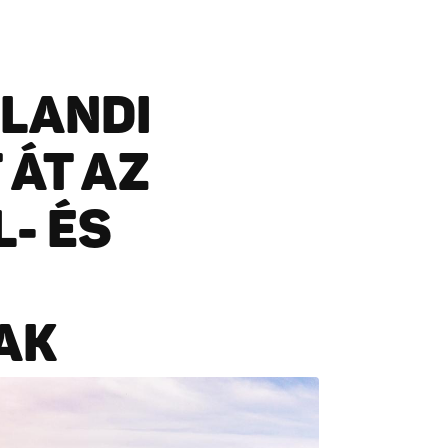
LANDI
 ÁT AZ
- ÉS
AK