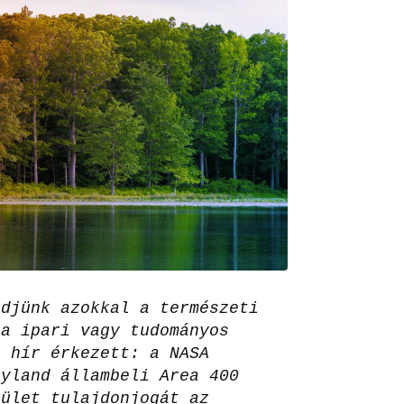
zdjünk azokkal a természeti
ha ipari vagy tudományos
ó hír érkezett: a NASA
ryland állambeli Area 400
rület tulajdonjogát az