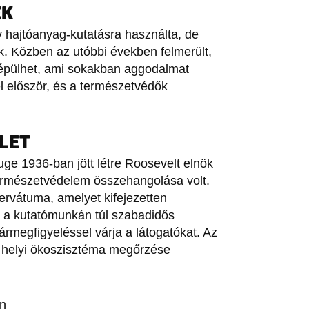
EK
 hajtóanyag-kutatásra használta, de
. Közben az utóbbi években felmerült,
s épülhet, ami sokakban aggodalmat
el először, és a természetvédők
LET
ge 1936-ban jött létre Roosevelt elnök
ermészetvédelem összehangolása volt.
ervátuma, amelyet kifejezetten
a a kutatómunkán túl szabadidős
rmegfigyeléssel várja a látogatókat. Az
a helyi ökoszisztéma megőrzése
án