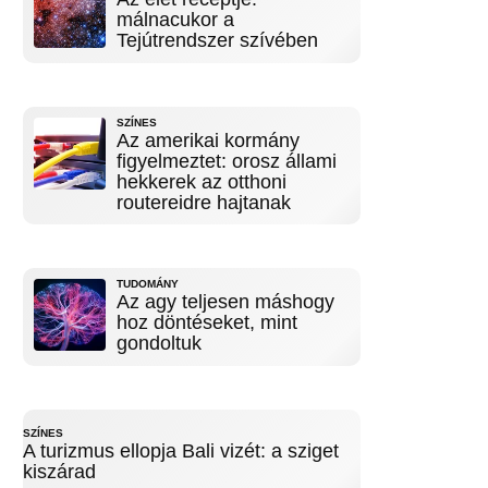
málnacukor a
Tejútrendszer szívében
SZÍNES
Az amerikai kormány
figyelmeztet: orosz állami
hekkerek az otthoni
routereidre hajtanak
TUDOMÁNY
Az agy teljesen máshogy
hoz döntéseket, mint
gondoltuk
SZÍNES
A turizmus ellopja Bali vizét: a sziget
kiszárad