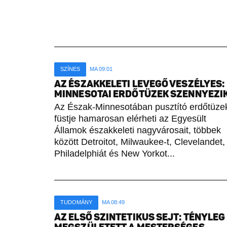
SZÍNES
MA 09:01
AZ ÉSZAKKELETI LEVEGŐ VESZÉLYES:
MINNESOTAI ERDŐTÜZEK SZENNYEZI
Az Észak-Minnesotában pusztító erdőtüze
füstje hamarosan elérheti az Egyesült
Államok északkeleti nagyvárosait, többek
között Detroitot, Milwaukee-t, Clevelandet,
Philadelphiát és New Yorkot...
TUDOMÁNY
MA 08:49
AZ ELSŐ SZINTETIKUS SEJT: TÉNYLEG