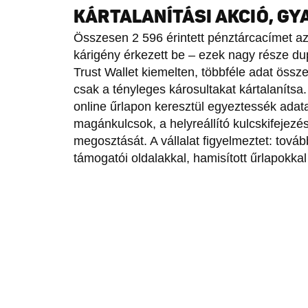
KÁRTALANÍTÁSI AKCIÓ, GY
Összesen 2 596 érintett pénztárcacímet az
kárigény érkezett be – ezek nagy része du
Trust Wallet kiemelten, többféle adat össz
csak a tényleges károsultakat kártalanítsa.
online űrlapon keresztül egyeztessék adatai
magánkulcsok, a helyreállító kulcskifejezé
megosztását. A vállalat figyelmeztet: tová
támogatói oldalakkal, hamisított űrlapokka