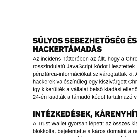
SÚLYOS SEBEZHETŐSÉG ÉS
HACKERTÁMADÁS
Az incidens hátterében az állt, hogy a Ch
rosszindulatú JavaScript-kódot illesztette
pénztárca-információkat szivárogtattak ki. A
hackerek valószínűleg egy kiszivárgott Ch
így kikerülték a vállalat belső kiadási ell
24-én kiadták a támadó kódot tartalmazó vá
INTÉZKEDÉSEK, KÁRENYHÍ
A Trust Wallet gyorsan lépett: az összes ki
blokkolta, bejelentette a káros domaint a regi