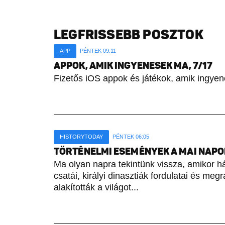
LEGFRISSEBB POSZTOK
APP
PÉNTEK 09:11
APPOK, AMIK INGYENESEK MA, 7/17
Fizetős iOS appok és játékok, amik ingyen
HISTORYTODAY
PÉNTEK 06:05
TÖRTÉNELMI ESEMÉNYEK A MAI NAPON 
Ma olyan napra tekintünk vissza, amikor h
csatái, királyi dinasztiák fordulatai és meg
alakították a világot...