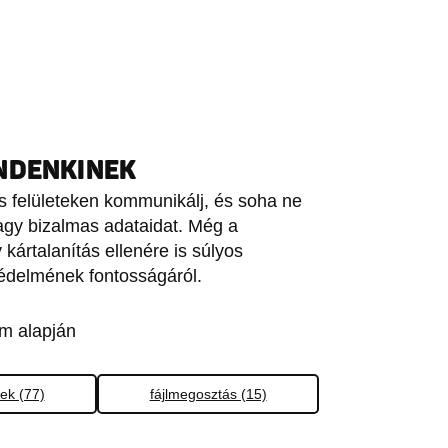
NDENKINEK
os felületeken kommunikálj, és soha ne
vagy bizalmas adataidat. Még a
v kártalanítás ellenére is súlyos
védelmének fontosságáról.
m alapján
ek (77)
fájlmegosztás (15)