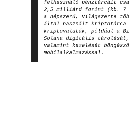
felhasználó pénztárcáit cs
2,5 milliárd forint (kb. 7
a népszerű, világszerte tö
által használt kriptotárca
kriptovaluták, például a B
Solana digitális tárolását
valamint kezelését böngész
mobilalkalmazással.