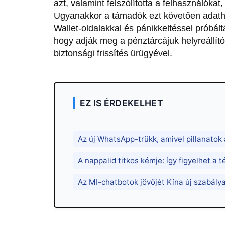
azt, valamint felszólította a felhasználókat
Ugyanakkor a támadók ezt követően adatha
Wallet-oldalakkal és pánikkeltéssel próbált
hogy adják meg a pénztárcájuk helyreállító
biztonsági frissítés ürügyével.
EZ IS ÉRDEKELHET
Az új WhatsApp-trükk, amivel pillanatok a
A nappalid titkos kémje: így figyelhet a 
Az MI-chatbotok jövőjét Kína új szabályai