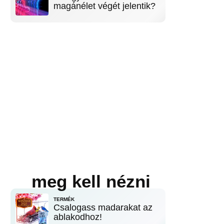
magánélet végét jelentik?
meg kell nézni
TERMÉK
Csalogass madarakat az
ablakodhoz!