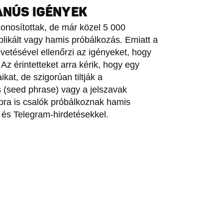
ANÚS IGÉNYEK
onosítottak, de már közel 5 000
plikált vagy hamis próbálkozás. Emiatt a
evetésével ellenőrzi az igényeket, hogy
 Az érintetteket arra kérik, hogy egy
kat, de szigorúan tiltják a
s (seed phrase) vagy a jelszavak
bbra is csalók próbálkoznak hamis
l és Telegram-hirdetésekkel.