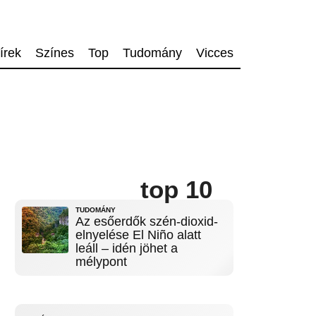
írek
Színes
Top
Tudomány
Vicces
top 10
TUDOMÁNY
Az esőerdők szén-dioxid-
elnyelése El Niño alatt
leáll – idén jöhet a
mélypont