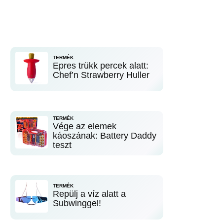
TERMÉK
Epres trükk percek alatt:
Chef’n Strawberry Huller
TERMÉK
Vége az elemek
káoszának: Battery Daddy
teszt
TERMÉK
Repülj a víz alatt a
Subwinggel!