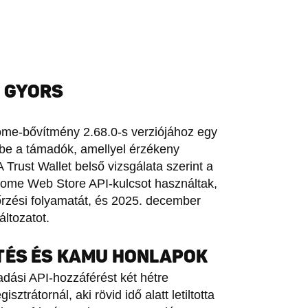
 GYORS
rome-bővítmény 2.68.0-s verziójához egy
k be a támadók, amellyel érzékeny
 Trust Wallet belső vizsgálata szerint a
rome Web Store API-kulcsot használtak,
enőrzési folyamatát, és 2025. december
ltozatot.
TÉS ÉS KAMU HONLAPOK
adási API-hozzáférést két hétre
sztrátornál, aki rövid idő alatt letiltotta