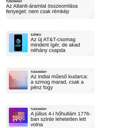
TUDOMÁNY
Az Atlanti-áramlat összeomlása
fenyeget: nem csak rémkép
SZÍNES
Az új AT&T-csomag
mindent ígér, de akad
néhány csapda
TUDOMÁNY
Az indiai műeső kudarca:
a szmog marad, csak a
pénz fogy
TUDOMÁNY
A július 4-i hőhullám 1776-
ban szinte lehetetlen lett
volna