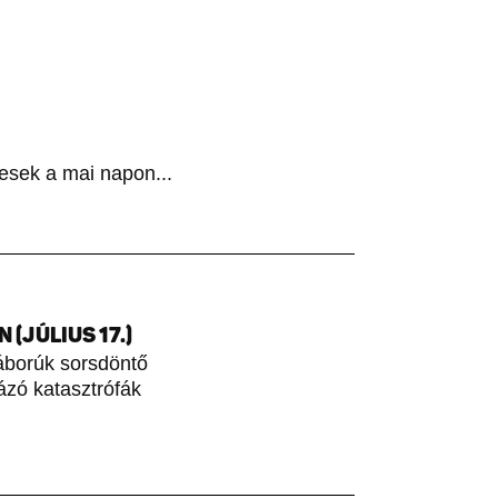
esek a mai napon...
(JÚLIUS 17.)
áborúk sorsdöntő
rázó katasztrófák