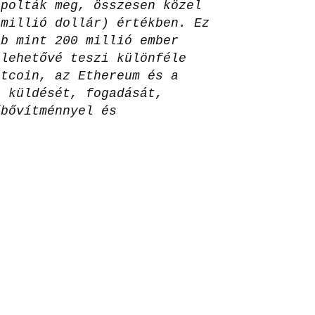
apolták meg, összesen közel
 millió dollár) értékben. Ez
bb mint 200 millió ember
 lehetővé teszi különféle
itcoin, az Ethereum és a
, küldését, fogadását,
őbővítménnyel és