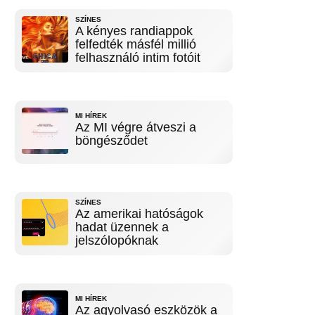
SZÍNES
A kényes randiappok
felfedték másfél millió
felhasználó intim fotóit
MI HÍREK
Az MI végre átveszi a
böngésződet
SZÍNES
Az amerikai hatóságok
hadat üzennek a
jelszólopóknak
MI HÍREK
Az agyolvasó eszközök a