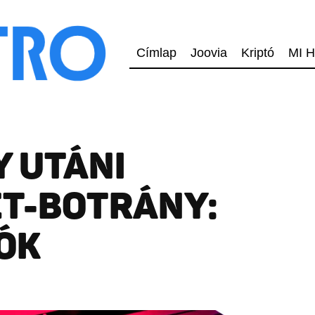
Címlap
Joovia
Kriptó
MI H
 UTÁNI
ET-BOTRÁNY:
IÓK