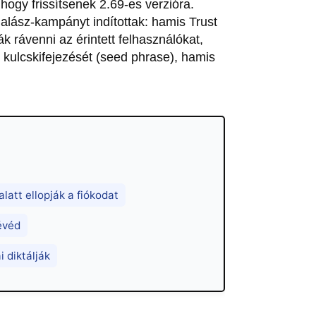
, hogy frissítsenek 2.69-es verzióra.
lász-kampányt indítottak: hamis Trust
ák rávenni az érintett felhasználókat,
 kulcskifejezését (seed phrase), hamis
latt ellopják a fiókodat
tévéd
 diktálják