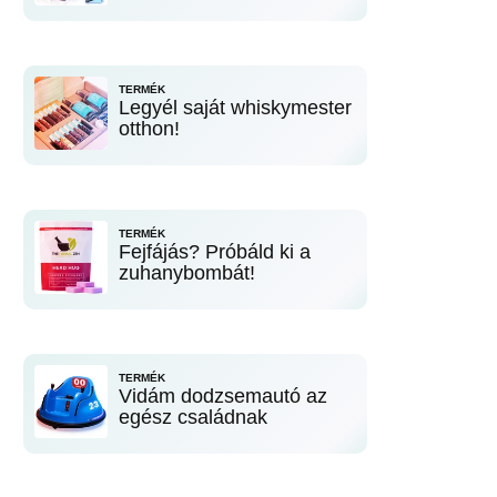
TERMÉK
Legyél saját whiskymester
otthon!
TERMÉK
Fejfájás? Próbáld ki a
zuhanybombát!
TERMÉK
Vidám dodzsemautó az
egész családnak