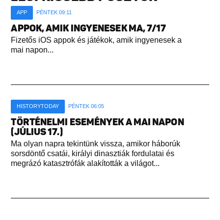
APP
PÉNTEK 09:11
APPOK, AMIK INGYENESEK MA, 7/17
Fizetős iOS appok és játékok, amik ingyenesek a
mai napon...
HISTORYTODAY
PÉNTEK 06:05
TÖRTÉNELMI ESEMÉNYEK A MAI NAPON
(JÚLIUS 17.)
Ma olyan napra tekintünk vissza, amikor háborúk
sorsdöntő csatái, királyi dinasztiák fordulatai és
megrázó katasztrófák alakították a világot...