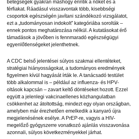
betegségek gyakran máshogy érintik a nőket és a
férfiakat. Ráadásul visszavontak több, kisebbségi
csoportok egészségén javítani szándékozó vizsgálatot,
ezt a „tudományosan indokolt” kategóriába sorolták –
ennek pontos meghatározása nélkül. A kutatásokat érő
támadások a jövőben is fennmaradó egészségügyi
egyenlőtlenségeket jelenthetnek.
A CDC belső jelentései súlyos szakmai ellentéteket,
stratégiai hiányosságokat, a tudományos eredmények
figyelmen kívül hagyását írták le. A tanácsadó testület
több alkalommal is – például az influenza- és HPV-
oltások kapcsán – zavart keltő döntéseket hozott. Ezzel
együtt a jelenlegi vakcinaellenes közhangulatban
csökkenhet az átoltottság, mindezt egy olyan országban,
amelyben már érezhetően emelkedik a kanyaró újra
megjelenésének esélye. A PrEP-re, vagyis a HIV-
megelőző gyógyszerre vonatkozó ajánlás visszavonása
azonnali, súlyos következményekkel járhat.