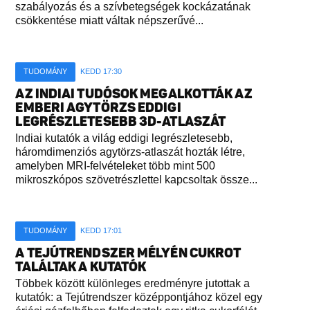
szabályozás és a szívbetegségek kockázatának
csökkentése miatt váltak népszerűvé...
TUDOMÁNY
KEDD 17:30
AZ INDIAI TUDÓSOK MEGALKOTTÁK AZ
EMBERI AGYTÖRZS EDDIGI
LEGRÉSZLETESEBB 3D-ATLASZÁT
Indiai kutatók a világ eddigi legrészletesebb,
háromdimenziós agytörzs-atlaszát hozták létre,
amelyben MRI-felvételeket több mint 500
mikroszkópos szövetrészlettel kapcsoltak össze...
TUDOMÁNY
KEDD 17:01
A TEJÚTRENDSZER MÉLYÉN CUKROT
TALÁLTAK A KUTATÓK
Többek között különleges eredményre jutottak a
kutatók: a Tejútrendszer középpontjához közel egy