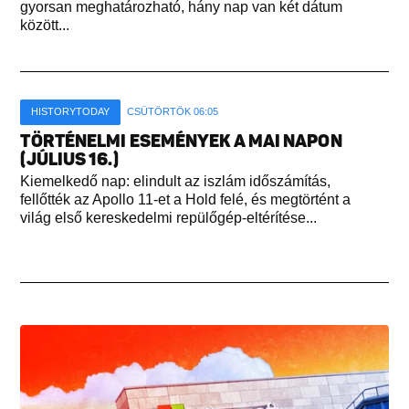
gyorsan meghatározható, hány nap van két dátum
között...
HISTORYTODAY
CSÜTÖRTÖK 06:05
TÖRTÉNELMI ESEMÉNYEK A MAI NAPON
(JÚLIUS 16.)
Kiemelkedő nap: elindult az iszlám időszámítás,
fellőtték az Apollo 11-et a Hold felé, és megtörtént a
világ első kereskedelmi repülőgép-eltérítése...