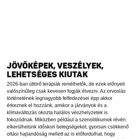
JÖVŐKÉPEK, VESZÉLYEK,
LEHETSÉGES KIUTAK
2026-ban úttörő terápiák remélhetők, de ezek előnyeit
valószínűleg csak kevesen fogják élvezni. Az orvoslás
történetének legnagyobb felfedezései épp akkor
érkeznek el hozzánk, amikor a járványok és a
klímaváltozás okozta halálos vészhelyzetek is
fokozódnak. Miközben például a szenolitikumok révén
elkerülhetünk időskori betegségeket, gyorsan csökkenő
oltási hajlandóság mellett az is előfordulhat, hogy