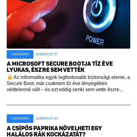
TUDOMÁNY
SZERDA 07:37
A MICROSOFT SECURE BOOTJA TÍZ ÉVE
LYUKAS, ÉSZRE SEM VETTÉK
Az informatika egyik legfontosabb biztonsági eleme, a
Secure Boot, már csaknem tíz éve lényegében
védtelenné vált – és ezt eddig senki sem vette észre...
TUDOMÁNY
SZERDA 07:24
A CSÍPŐS PAPRIKA NÖVELHETI EGY
HALÁLOS RÁK KOCKÁZATÁT?