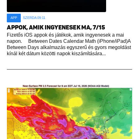
APP
SZERDA 09:11
APPOK, AMIK INGYENESEK MA, 7/15
Fizetős iOS appok és játékok, amik ingyenesek a mai
napon. Between Dates Calendar Math (iPhone/iPad)A
Between Days alkalmazás egyszerű és gyors megoldást
kínál két dátum közötti napok kiszámítására...