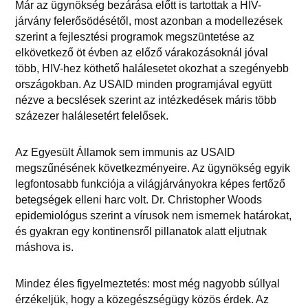
Már az ügynökség bezárása előtt is tartottak a HIV-
járvány felerősödésétől, most azonban a modellezések
szerint a fejlesztési programok megszüntetése az
elkövetkező öt évben az előző várakozásoknál jóval
több, HIV-hez köthető halálesetet okozhat a szegényebb
országokban. Az USAID minden programjával együtt
nézve a becslések szerint az intézkedések máris több
százezer halálesetért felelősek.
Az Egyesült Államok sem immunis az USAID
megszűnésének következményeire. Az ügynökség egyik
legfontosabb funkciója a világjárványokra képes fertőző
betegségek elleni harc volt. Dr. Christopher Woods
epidemiológus szerint a vírusok nem ismernek határokat,
és gyakran egy kontinensről pillanatok alatt eljutnak
máshova is.
Mindez éles figyelmeztetés: most még nagyobb súllyal
érzékeljük, hogy a közegészségügy közös érdek. Az