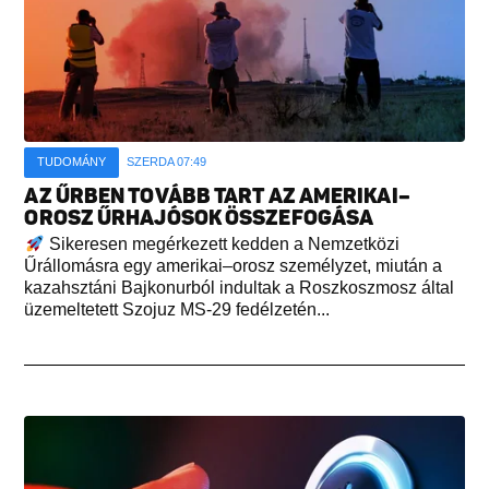
TUDOMÁNY
SZERDA 07:49
AZ ŰRBEN TOVÁBB TART AZ AMERIKAI–
OROSZ ŰRHAJÓSOK ÖSSZEFOGÁSA
Sikeresen megérkezett kedden a Nemzetközi
Űrállomásra egy amerikai–orosz személyzet, miután a
kazahsztáni Bajkonurból indultak a Roszkoszmosz által
üzemeltetett Szojuz MS-29 fedélzetén...