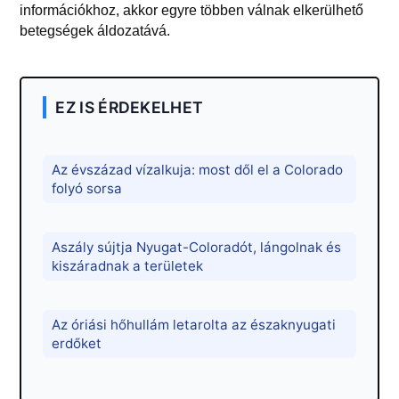
információkhoz, akkor egyre többen válnak elkerülhető
betegségek áldozatává.
EZ IS ÉRDEKELHET
Az évszázad vízalkuja: most dől el a Colorado
folyó sorsa
Aszály sújtja Nyugat-Coloradót, lángolnak és
kiszáradnak a területek
Az óriási hőhullám letarolta az északnyugati
erdőket