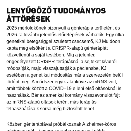
LENYŰGÖZŐ TUDOMÁNYOS
ÁTTÖRÉSEK
2025 mérföldkőnek bizonyult a génterápia területén, és
2026-ra további jelentős előrelépések várhatók. Egy ritka
genetikai betegséggel született csecsemő, KJ Muldoon
kapta meg elsőként a CRISPR-alapú génterápiát
közvetlenül a saját testében. Míg a jelenleg
engedélyezett CRISPR-terápiáknál a sejteket kívülről
módosítják, majd visszajuttatják a páciensbe, KJ
esetében a genetikai módosítás már a szervezetén belül
történt meg. A módszer egyik alapköve az mRNS volt,
amit többek között a COVID–19 elleni első oltásoknál is
használtak. Bár az amerikai kormány visszavonulót fújt
az mRNS-alapú oltások terén, más terápiás
felhasználásaik sorsa még biztosított lehet.
Közben génterápiával próbálkoznak Alzheimer-kóros
pácienseknél – ilyenre korábban nem volt példa –,