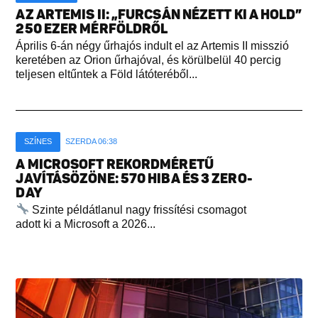
AZ ARTEMIS II: „FURCSÁN NÉZETT KI A HOLD”
250 EZER MÉRFÖLDRŐL
Április 6-án négy űrhajós indult el az Artemis II misszió
keretében az Orion űrhajóval, és körülbelül 40 percig
teljesen eltűntek a Föld látóteréből...
SZÍNES
SZERDA 06:38
A MICROSOFT REKORDMÉRETŰ
JAVÍTÁSÖZÖNE: 570 HIBA ÉS 3 ZERO-
DAY
Szinte példátlanul nagy frissítési csomagot
adott ki a Microsoft a 2026...