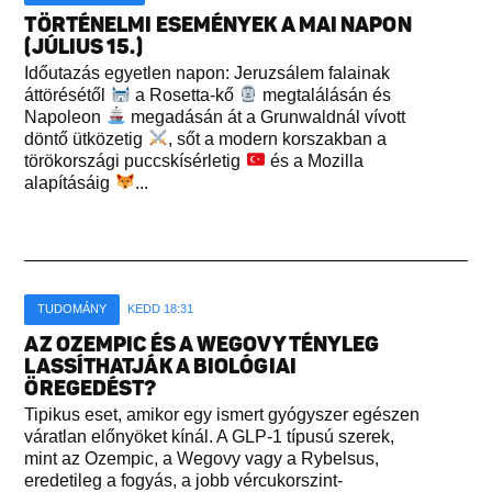
TÖRTÉNELMI ESEMÉNYEK A MAI NAPON
(JÚLIUS 15.)
Időutazás egyetlen napon: Jeruzsálem falainak
áttörésétől
a Rosetta-kő
megtalálásán és
Napoleon
megadásán át a Grunwaldnál vívott
döntő ütközetig
, sőt a modern korszakban a
törökországi puccskísérletig
és a Mozilla
alapításáig
...
TUDOMÁNY
KEDD 18:31
AZ OZEMPIC ÉS A WEGOVY TÉNYLEG
LASSÍTHATJÁK A BIOLÓGIAI
ÖREGEDÉST?
Tipikus eset, amikor egy ismert gyógyszer egészen
váratlan előnyöket kínál. A GLP-1 típusú szerek,
mint az Ozempic, a Wegovy vagy a Rybelsus,
eredetileg a fogyás, a jobb vércukorszint-