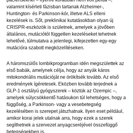
valamint kísérleti fázisban tartanak Alzheimer-,
Huntington- és Parkinson-kór, illetve ALS elleni
kezelések is. Sőt, preklinikai kutatásokban olyan új
CRISPR-eszközök is születnek, amelyek a jövőben
általános, mutációtól független kezeléseket tehetnek
lehetővé, túlmutatva a jelenlegi, kifejezetten egy-egy
mutációra szabott megközelítéseken.
A háromszülős lombikprogramban idén megszülettek az
első babák, amelynek célja, hogy az anyák káros
mitokondriális mutációját ne örökítsék tovább. Az első
eredmények ígéretesek. Eközben tovább terjednek a
GLP-1 osztályú gyógyszerek – köztük az Ozempic –,
amelyek súlycsökkentő hatásukon túl lehetséges, hogy a
függőség, a Parkinson- vagy a vesebetegség
kezelésében is szerepet játszhatnak. Ilyen eset például,
amikor korai jelek utalnak arra, hogy ezek a szerek
segíthetnek a szervezet anyagcseréjével összefüggő
betegségekben is.