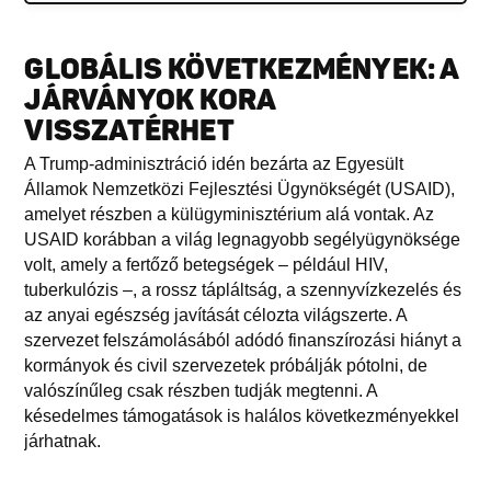
GLOBÁLIS KÖVETKEZMÉNYEK: A
JÁRVÁNYOK KORA
VISSZATÉRHET
A Trump-adminisztráció idén bezárta az Egyesült
Államok Nemzetközi Fejlesztési Ügynökségét (USAID),
amelyet részben a külügyminisztérium alá vontak. Az
USAID korábban a világ legnagyobb segélyügynöksége
volt, amely a fertőző betegségek – például HIV,
tuberkulózis –, a rossz tápláltság, a szennyvízkezelés és
az anyai egészség javítását célozta világszerte. A
szervezet felszámolásából adódó finanszírozási hiányt a
kormányok és civil szervezetek próbálják pótolni, de
valószínűleg csak részben tudják megtenni. A
késedelmes támogatások is halálos következményekkel
járhatnak.