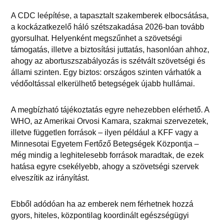
A CDC leépítése, a tapasztalt szakemberek elbocsátása,
a kockázatkezelő háló szétszakadása 2026-ban tovább
gyorsulhat. Helyenként megszűnhet a szövetségi
támogatás, illetve a biztosítási juttatás, hasonlóan ahhoz,
ahogy az abortuszszabályozás is szétvált szövetségi és
állami szinten. Egy biztos: országos szinten várhatók a
védőoltással elkerülhető betegségek újabb hullámai.
A megbízható tájékoztatás egyre nehezebben elérhető. A
WHO, az Amerikai Orvosi Kamara, szakmai szervezetek,
illetve független források – ilyen például a KFF vagy a
Minnesotai Egyetem Fertőző Betegségek Központja –
még mindig a leghitelesebb források maradtak, de ezek
hatása egyre csekélyebb, ahogy a szövetségi szervek
elveszítik az irányítást.
Ebből adódóan ha az emberek nem férhetnek hozzá
gyors, hiteles, központilag koordinált egészségügyi