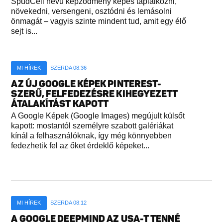
SpudCell nevű képződmény képes táplálkozni,
növekedni, versengeni, osztódni és lemásolni
önmagát – vagyis szinte mindent tud, amit egy élő
sejt is...
MI HÍREK
SZERDA 08:36
AZ ÚJ GOOGLE KÉPEK PINTEREST-
SZERŰ, FELFEDEZÉSRE KIHEGYEZETT
ÁTALAKÍTÁST KAPOTT
A Google Képek (Google Images) megújult külsőt
kapott: mostantól személyre szabott galériákat
kínál a felhasználóknak, így még könnyebben
fedezhetik fel az őket érdeklő képeket...
MI HÍREK
SZERDA 08:12
A GOOGLE DEEPMIND AZ USA-T TENNÉ