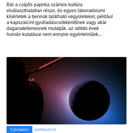
Bár a csípős paprika számos kultúra
elválaszthatatlan része, és egyes laboratóriumi
kísérletek a bennük található vegyületeket, például
a kapszaicint gyulladáscsökkentőnek vagy akár
daganatellenesnek mutatják, az utóbbi évek
humán kutatásai nem ennyire egyértelműek...
TUDOMÁNY
SZERDA 07:02