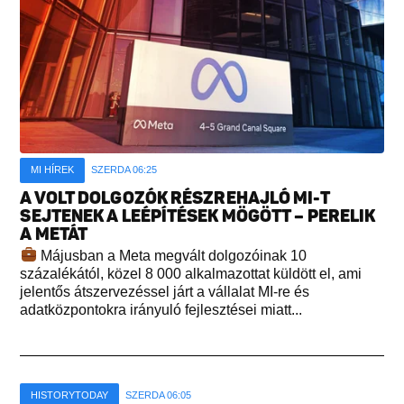
MI HÍREK
SZERDA 06:25
A VOLT DOLGOZÓK RÉSZREHAJLÓ MI-T
SEJTENEK A LEÉPÍTÉSEK MÖGÖTT – PERELIK
A METÁT
Májusban a Meta megvált dolgozóinak 10
százalékától, közel 8 000 alkalmazottat küldött el, ami
jelentős átszervezéssel járt a vállalat MI-re és
adatközpontokra irányuló fejlesztései miatt...
HISTORYTODAY
SZERDA 06:05