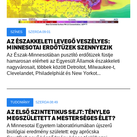
SZÍNES
SZERDA 09:01
AZ ÉSZAKKELETI LEVEGŐ VESZÉLYES:
MINNESOTAI ERDŐTÜZEK SZENNYEZIK
Az Észak-Minnesotában pusztító erdőtüzek füstje
hamarosan elérheti az Egyesült Államok északkeleti
nagyvárosait, többek között Detroitot, Milwaukee-t,
Clevelandet, Philadelphiát és New Yorkot...
TUDOMÁNY
SZERDA 08:49
AZ ELSŐ SZINTETIKUS SEJT: TÉNYLEG
MEGSZÜLETETT A MESTERSÉGES ÉLET?
A Minnesotai Egyetem laboratóriumában újszerű
biológiai eredmény született: egy aprócska