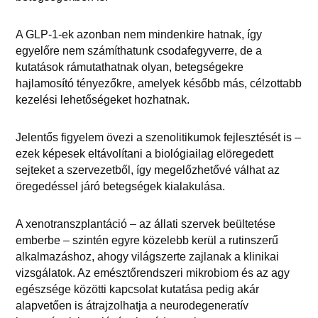
A GLP-1-ek azonban nem mindenkire hatnak, így
egyelőre nem számíthatunk csodafegyverre, de a
kutatások rámutathatnak olyan, betegségekre
hajlamosító tényezőkre, amelyek később más, célzottabb
kezelési lehetőségeket hozhatnak.
Jelentős figyelem övezi a szenolitikumok fejlesztését is –
ezek képesek eltávolítani a biológiailag elöregedett
sejteket a szervezetből, így megelőzhetővé válhat az
öregedéssel járó betegségek kialakulása.
A xenotranszplantáció – az állati szervek beültetése
emberbe – szintén egyre közelebb kerül a rutinszerű
alkalmazáshoz, ahogy világszerte zajlanak a klinikai
vizsgálatok. Az emésztőrendszeri mikrobiom és az agy
egészsége közötti kapcsolat kutatása pedig akár
alapvetően is átrajzolhatja a neurodegeneratív