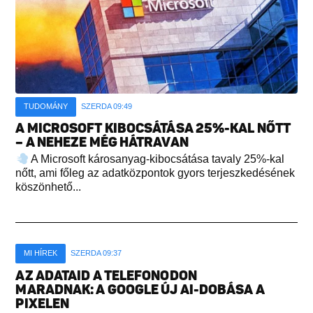
TUDOMÁNY
SZERDA 09:49
A MICROSOFT KIBOCSÁTÁSA 25%-KAL NŐTT
– A NEHEZE MÉG HÁTRAVAN
A Microsoft károsanyag-kibocsátása tavaly 25%-kal
nőtt, ami főleg az adatközpontok gyors terjeszkedésének
köszönhető...
MI HÍREK
SZERDA 09:37
AZ ADATAID A TELEFONODON
MARADNAK: A GOOGLE ÚJ AI-DOBÁSA A
PIXELEN