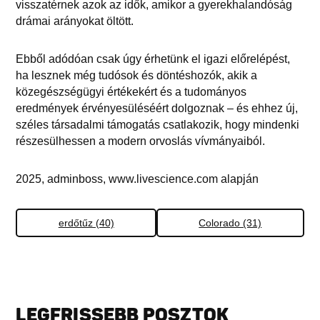
visszatérnek azok az idők, amikor a gyerekhalandóság
drámai arányokat öltött.
Ebből adódóan csak úgy érhetünk el igazi előrelépést,
ha lesznek még tudósok és döntéshozók, akik a
közegészségügyi értékekért és a tudományos
eredmények érvényesüléséért dolgoznak – és ehhez új,
széles társadalmi támogatás csatlakozik, hogy mindenki
részesülhessen a modern orvoslás vívmányaiból.
2025, adminboss, www.livescience.com alapján
erdőtűz (40)
Colorado (31)
LEGFRISSEBB POSZTOK