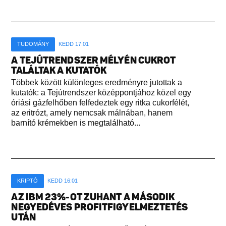
TUDOMÁNY
KEDD 17:01
A TEJÚTRENDSZER MÉLYÉN CUKROT
TALÁLTAK A KUTATÓK
Többek között különleges eredményre jutottak a
kutatók: a Tejútrendszer középpontjához közel egy
óriási gázfelhőben felfedeztek egy ritka cukorfélét,
az eritrózt, amely nemcsak málnában, hanem
barnító krémekben is megtalálható...
KRIPTÓ
KEDD 16:01
AZ IBM 23%-OT ZUHANT A MÁSODIK
NEGYEDÉVES PROFITFIGYELMEZTETÉS
UTÁN