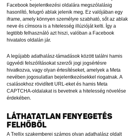
Facebook bejelentkezési oldalára megszólalásig
hasonlító, felugró ablak jelenik meg. Ez valójában egy
iframe, amely könnyen személyre szabható, sőt az ablak
neve és címsora is a hitelesség illúzióját kelti. Így a
legtöbb felhasználó azt hiszi, valóban a Facebook
hivatalos oldalán jár.
A legújabb adathalász-támadások között találni hamis
ügyvédi felszólításokat szerzői jogi jogsértésre
hivatkozva, vagy olyan értesítéseket, amelyek a Meta
nevében jogosulatlan bejelentkezésekkel riogatnak. A
csalásokhoz rövidített URL-eket és hamis Meta
CAPTCHA-oldalakat is bevetnek a hitelesség növelése
érdekében.
LÁTHATATLAN FENYEGETÉS
FELHŐBŐL
A Trellix szakemberei számos olyan adathalász oldalt