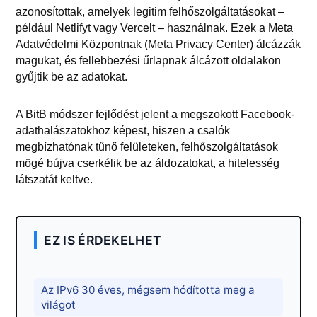
azonosítottak, amelyek legitim felhőszolgáltatásokat –
például Netlifyt vagy Vercelt – használnak. Ezek a Meta
Adatvédelmi Központnak (Meta Privacy Center) álcázzák
magukat, és fellebbezési űrlapnak álcázott oldalakon
gyűjtik be az adatokat.
A BitB módszer fejlődést jelent a megszokott Facebook-
adathalászatokhoz képest, hiszen a csalók
megbízhatónak tűnő felületeken, felhőszolgáltatások
mögé bújva cserkélik be az áldozatokat, a hitelesség
látszatát keltve.
EZ IS ÉRDEKELHET
Az IPv6 30 éves, mégsem hódította meg a
világot