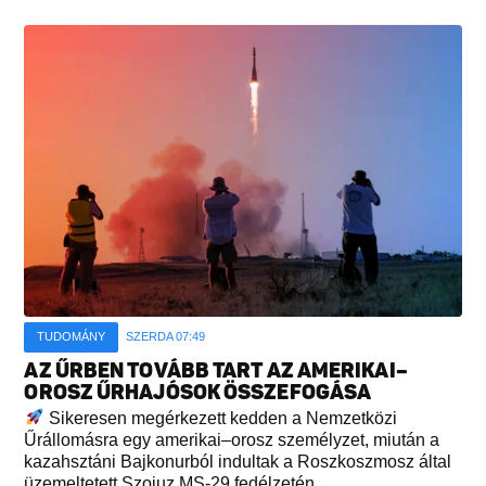
TUDOMÁNY
SZERDA 07:49
AZ ŰRBEN TOVÁBB TART AZ AMERIKAI–
OROSZ ŰRHAJÓSOK ÖSSZEFOGÁSA
Sikeresen megérkezett kedden a Nemzetközi
Űrállomásra egy amerikai–orosz személyzet, miután a
kazahsztáni Bajkonurból indultak a Roszkoszmosz által
üzemeltetett Szojuz MS-29 fedélzetén...