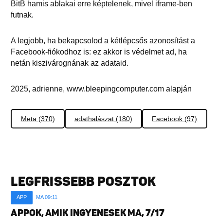
BitB hamis ablakai erre képtelenek, mivel iframe-ben
futnak.
A legjobb, ha bekapcsolod a kétlépcsős azonosítást a
Facebook-fiókodhoz is: ez akkor is védelmet ad, ha
netán kiszivárognának az adataid.
2025, adrienne, www.bleepingcomputer.com alapján
Meta (370)
adathalászat (180)
Facebook (97)
LEGFRISSEBB POSZTOK
APP
MA 09:11
APPOK, AMIK INGYENESEK MA, 7/17