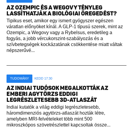
AZ OZEMPIC ÉS A WEGOVY TÉNYLEG
LASSÍTHATJÁK A BIOLÓGIAI ÖREGEDÉST?
Tipikus eset, amikor egy ismert gyógyszer egészen
váratlan előnyöket kínál. A GLP-1 típusú szerek, mint az
Ozempic, a Wegovy vagy a Rybelsus, eredetileg a
fogyás, a jobb vércukorszint-szabályozás és a
szívbetegségek kockázatának csökkentése miatt váltak
népszerűvé...
TUDOMÁNY
KEDD 17:30
AZ INDIAI TUDÓSOK MEGALKOTTÁK AZ
EMBERI AGYTÖRZS EDDIGI
LEGRÉSZLETESEBB 3D-ATLASZÁT
Indiai kutatók a világ eddigi legrészletesebb,
háromdimenziós agytörzs-atlaszát hozták létre,
amelyben MRI-felvételeket több mint 500
mikroszkópos szövetrészlettel kapcsoltak össze...