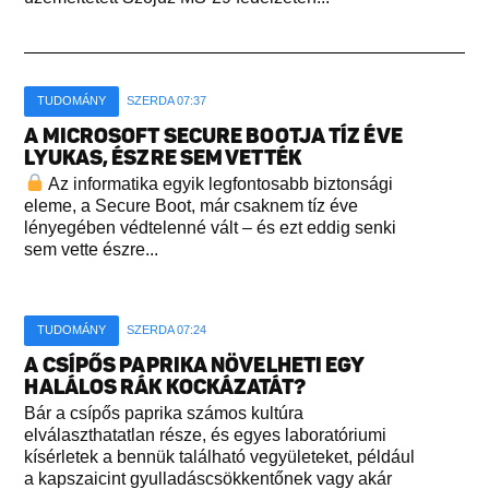
TUDOMÁNY
SZERDA 07:37
A MICROSOFT SECURE BOOTJA TÍZ ÉVE
LYUKAS, ÉSZRE SEM VETTÉK
Az informatika egyik legfontosabb biztonsági
eleme, a Secure Boot, már csaknem tíz éve
lényegében védtelenné vált – és ezt eddig senki
sem vette észre...
TUDOMÁNY
SZERDA 07:24
A CSÍPŐS PAPRIKA NÖVELHETI EGY
HALÁLOS RÁK KOCKÁZATÁT?
Bár a csípős paprika számos kultúra
elválaszthatatlan része, és egyes laboratóriumi
kísérletek a bennük található vegyületeket, például
a kapszaicint gyulladáscsökkentőnek vagy akár