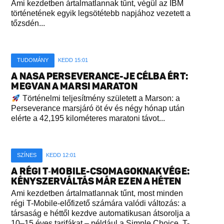
Ami kezdetben ártalmatlannak tűnt, végül az IBM
történetének egyik legsötétebb napjához vezetett a
tőzsdén...
TUDOMÁNY
KEDD 15:01
A NASA PERSEVERANCE-JE CÉLBA ÉRT:
MEGVAN A MARSI MARATON
Történelmi teljesítmény született a Marson: a
Perseverance marsjáró öt év és négy hónap után
elérte a 42,195 kilométeres maratoni távot...
SZÍNES
KEDD 12:01
A RÉGI T‑MOBILE-CSOMAGOKNAK VÉGE:
KÉNYSZERVÁLTÁS MÁR EZEN A HÉTEN
Ami kezdetben ártalmatlannak tűnt, most minden
régi T-Mobile-előfizető számára valódi változás: a
társaság e héttől kezdve automatikusan átsorolja a
10–15 éves tarifákat – például a Simple Choice, T-