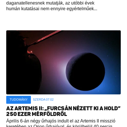
daganatellenesnek mutatják, az utóbbi évek
humán kutatásai nem ennyire egyértelműek...
TUDOMÁNY
SZERDA 07:02
AZ ARTEMIS II: „FURCSÁN NÉZETT KI A HOLD”
250 EZER MÉRFÖLDRŐL
Április 6-án négy űrhajós indult el az Artemis II misszió
keretében az Orion űrhajóval, és körülbelül 40 percig