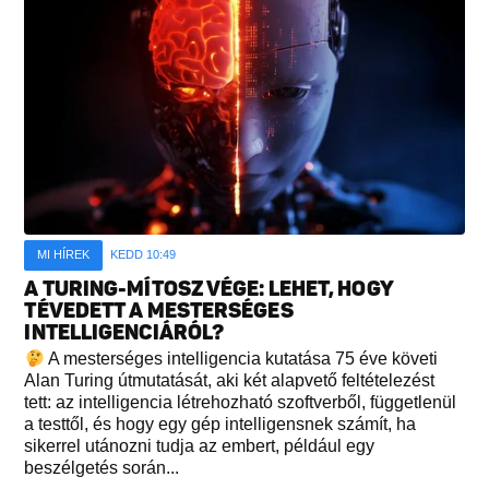
MI HÍREK
KEDD 10:49
A TURING-MÍTOSZ VÉGE: LEHET, HOGY
TÉVEDETT A MESTERSÉGES
INTELLIGENCIÁRÓL?
A mesterséges intelligencia kutatása 75 éve követi
Alan Turing útmutatását, aki két alapvető feltételezést
tett: az intelligencia létrehozható szoftverből, függetlenül
a testtől, és hogy egy gép intelligensnek számít, ha
sikerrel utánozni tudja az embert, például egy
beszélgetés során...