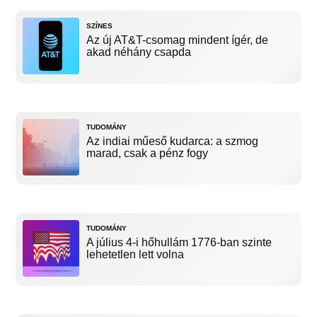
SZÍNES
Az új AT&T-csomag mindent ígér, de
akad néhány csapda
TUDOMÁNY
Az indiai műeső kudarca: a szmog
marad, csak a pénz fogy
TUDOMÁNY
A július 4-i hőhullám 1776-ban szinte
lehetetlen lett volna