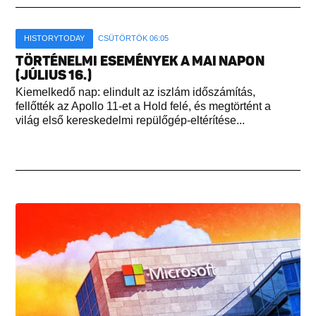
HISTORYTODAY
CSÜTÖRTÖK 06:05
TÖRTÉNELMI ESEMÉNYEK A MAI NAPON
(JÚLIUS 16.)
Kiemelkedő nap: elindult az iszlám időszámítás,
fellőtték az Apollo 11-et a Hold felé, és megtörtént a
világ első kereskedelmi repülőgép-eltérítése...