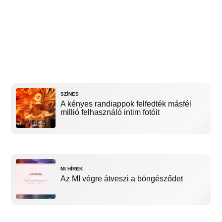
SZÍNES
A kényes randiappok felfedték másfél
millió felhasználó intim fotóit
MI HÍREK
Az MI végre átveszi a böngésződet