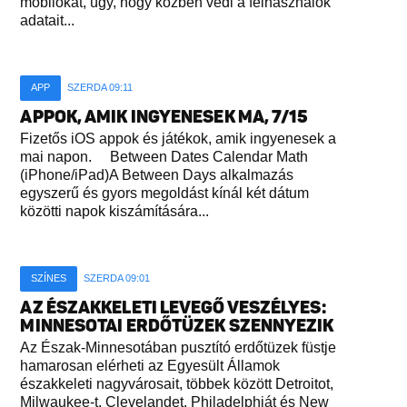
mobilokat, úgy, hogy közben védi a felhasználók
adatait...
APP
SZERDA 09:11
APPOK, AMIK INGYENESEK MA, 7/15
Fizetős iOS appok és játékok, amik ingyenesek a
mai napon. Between Dates Calendar Math
(iPhone/iPad)A Between Days alkalmazás
egyszerű és gyors megoldást kínál két dátum
közötti napok kiszámítására...
SZÍNES
SZERDA 09:01
AZ ÉSZAKKELETI LEVEGŐ VESZÉLYES:
MINNESOTAI ERDŐTÜZEK SZENNYEZIK
Az Észak-Minnesotában pusztító erdőtüzek füstje
hamarosan elérheti az Egyesült Államok
északkeleti nagyvárosait, többek között Detroitot,
Milwaukee-t, Clevelandet, Philadelphiát és New