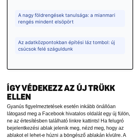
A nagy földrengések tanulsága: a mianmari
rengés mindent elsöpört
Az adatközpontokban építési láz tombol: új
csúcsok felé száguldunk
ÍGY VÉDEKEZZ AZ ÚJ TRÜKK
ELLEN
Gyanús figyelmeztetések esetén inkább önállóan
látogasd meg a Facebook hivatalos oldalát egy új fülön,
ne az értesítésben található linkre kattints! Ha felugró
bejelentkezési ablak jelenik meg, nézd meg, hogy az
ablakot el lehet-e húzni a böngésző ablakán kívülre. A