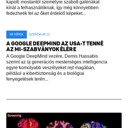
kapott: mostantól személyre szabott galériákat
kínál a felhasználóknak, így még könnyebben
fedezhetik fel az őket érdeklő képeket...
MI HÍREK
SZERDA 08:12
A GOOGLE DEEPMIND AZ USA-T TENNÉ
AZ MI-SZABVÁNYOK ÉLÉRE
A Google DeepMind vezére, Demis Hassabis
szerint az új generációs mesterséges intelligencia
egyre komolyabb veszélyeket rejt magában,
például a kiberbiztonság és a biológiai
fenyegetések terén...