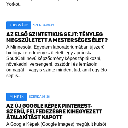
Yorkot...
TUDOMÁNY
SZERDA 08:49
AZ ELSŐ SZINTETIKUS SEJT: TÉNYLEG
MEGSZÜLETETT A MESTERSÉGES ÉLET?
A Minnesotai Egyetem laboratóriumában újszerű
biológiai eredmény született: egy aprócska
SpudCell nevű képződmény képes táplálkozni,
növekedni, versengeni, osztódni és lemásolni
önmagát – vagyis szinte mindent tud, amit egy élő
sejt is...
MI HÍREK
SZERDA 08:36
AZ ÚJ GOOGLE KÉPEK PINTEREST-
SZERŰ, FELFEDEZÉSRE KIHEGYEZETT
ÁTALAKÍTÁST KAPOTT
A Google Képek (Google Images) megújult külsőt