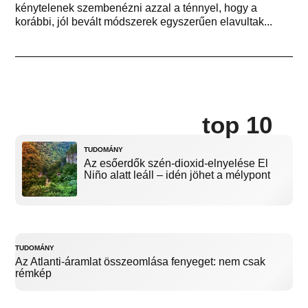
kénytelenek szembenézni azzal a ténnyel, hogy a
korábbi, jól bevált módszerek egyszerűen elavultak...
top 10
TUDOMÁNY
Az esőerdők szén-dioxid-elnyelése El
Niño alatt leáll – idén jöhet a mélypont
TUDOMÁNY
Az Atlanti-áramlat összeomlása fenyeget: nem csak
rémkép