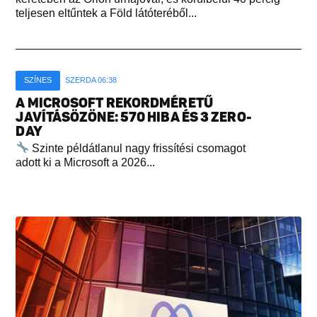
teljesen eltűntek a Föld látóteréből...
SZÍNES
SZERDA 06:38
A MICROSOFT REKORDMÉRETŰ
JAVÍTÁSÖZÖNE: 570 HIBA ÉS 3 ZERO-
DAY
Szinte példátlanul nagy frissítési csomagot
adott ki a Microsoft a 2026...