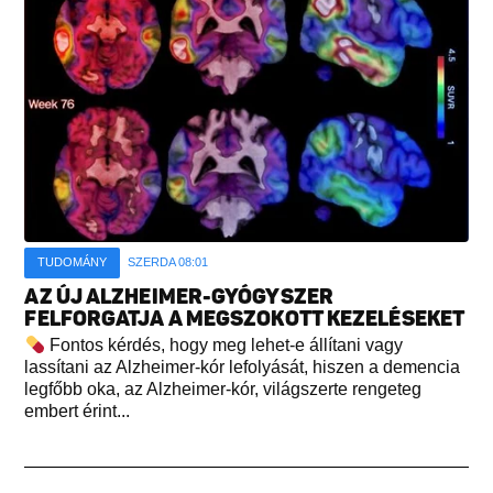
TUDOMÁNY
SZERDA 08:01
AZ ÚJ ALZHEIMER-GYÓGYSZER
FELFORGATJA A MEGSZOKOTT KEZELÉSEKET
Fontos kérdés, hogy meg lehet-e állítani vagy
lassítani az Alzheimer-kór lefolyását, hiszen a demencia
legfőbb oka, az Alzheimer-kór, világszerte rengeteg
embert érint...