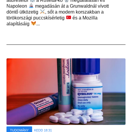
áttörésétől
a Rosetta-kő
megtalálásán és
Napoleon
megadásán át a Grunwaldnál vívott
döntő ütközetig
, sőt a modern korszakban a
törökországi puccskísérletig
és a Mozilla
alapításáig
...
TUDOMÁNY
KEDD 18:31