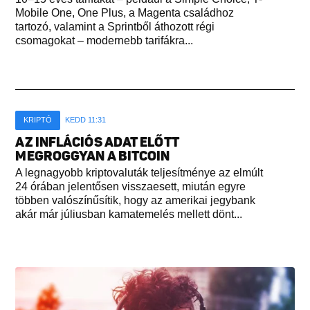
Mobile One, One Plus, a Magenta családhoz
tartozó, valamint a Sprintből áthozott régi
csomagokat – modernebb tarifákra...
KRIPTÓ
KEDD 11:31
AZ INFLÁCIÓS ADAT ELŐTT
MEGROGGYAN A BITCOIN
A legnagyobb kriptovaluták teljesítménye az elmúlt
24 órában jelentősen visszaesett, miután egyre
többen valószínűsítik, hogy az amerikai jegybank
akár már júliusban kamatemelés mellett dönt...