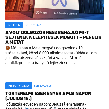
MI HÍREK
SZERDA 06:25
A VOLT DOLGOZÓK RÉSZREHAJLÓ MI-T
SEJTENEK A LEÉPÍTÉSEK MÖGÖTT – PERELIK
A METÁT
Májusban a Meta megvált dolgozóinak 10
százalékától, közel 8 000 alkalmazottat küldött el, ami
jelentős átszervezéssel járt a vállalat MI-re és
adatközpontokra irányuló fejlesztései miatt...
HISTORYTODAY
SZERDA 06:05
TÖRTÉNELMI ESEMÉNYEK A MAI NAPON
(JÚLIUS 15.)
Időutazás egyetlen napon: Jeruzsálem falainak