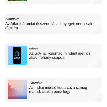
TUDOMÁNY
Az Atlanti-áramlat összeomlása fenyeget: nem csak
rémkép
SZÍNES
Az új AT&T-csomag mindent ígér, de
akad néhány csapda
TUDOMÁNY
Az indiai műeső kudarca: a szmog
marad, csak a pénz fogy