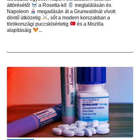
áttörésétől
a Rosetta-kő
megtalálásán és
Napoleon
megadásán át a Grunwaldnál vívott
döntő ütközetig
, sőt a modern korszakban a
törökországi puccskísérletig
és a Mozilla
alapításáig
...