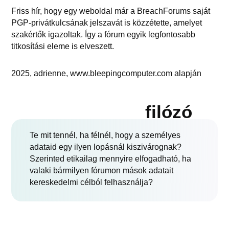
Friss hír, hogy egy weboldal már a BreachForums saját
PGP-privátkulcsának jelszavát is közzétette, amelyet
szakértők igazoltak. Így a fórum egyik legfontosabb
titkosítási eleme is elveszett.
2025, adrienne, www.bleepingcomputer.com alapján
filózó
Te mit tennél, ha félnél, hogy a személyes
adataid egy ilyen lopásnál kiszivárognak?
Szerinted etikailag mennyire elfogadható, ha
valaki bármilyen fórumon mások adatait
kereskedelmi célból felhasználja?