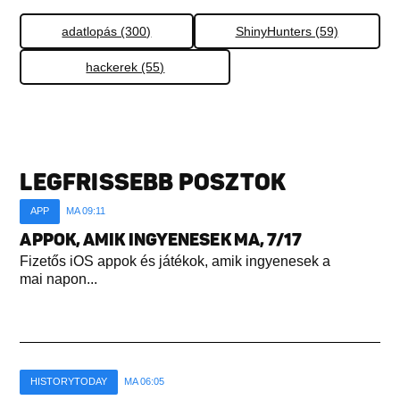
adatlopás (300)
ShinyHunters (59)
hackerek (55)
LEGFRISSEBB POSZTOK
APP
MA 09:11
APPOK, AMIK INGYENESEK MA, 7/17
Fizetős iOS appok és játékok, amik ingyenesek a
mai napon...
HISTORYTODAY
MA 06:05