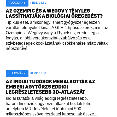
TUDOMÁNY
KEDD 18:31
AZ OZEMPIC ÉS A WEGOVY TÉNYLEG
LASSÍTHATJÁK A BIOLÓGIAI ÖREGEDÉST?
Tipikus eset, amikor egy ismert gyógyszer egészen
váratlan előnyöket kínál. A GLP-1 típusú szerek, mint az
Ozempic, a Wegovy vagy a Rybelsus, eredetileg a
fogyás, a jobb vércukorszint-szabályozás és a
szívbetegségek kockázatának csökkentése miatt váltak
népszerűvé...
TUDOMÁNY
KEDD 17:30
AZ INDIAI TUDÓSOK MEGALKOTTÁK AZ
EMBERI AGYTÖRZS EDDIGI
LEGRÉSZLETESEBB 3D-ATLASZÁT
Indiai kutatók a világ eddigi legrészletesebb,
háromdimenziós agytörzs-atlaszát hozták létre,
amelyben MRI-felvételeket több mint 500
mikroszkópos szövetrészlettel kapcsoltak össze...