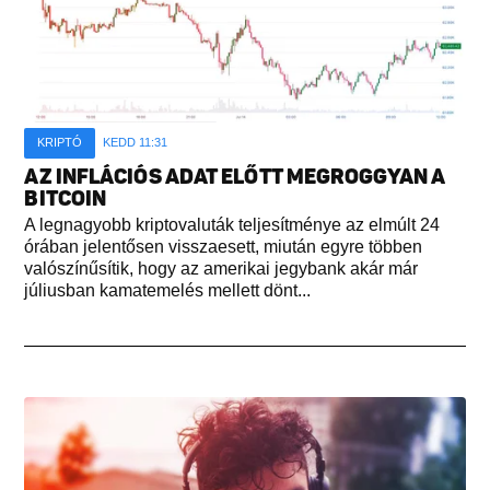
KRIPTÓ
KEDD 11:31
AZ INFLÁCIÓS ADAT ELŐTT MEGROGGYAN A
BITCOIN
A legnagyobb kriptovaluták teljesítménye az elmúlt 24
órában jelentősen visszaesett, miután egyre többen
valószínűsítik, hogy az amerikai jegybank akár már
júliusban kamatemelés mellett dönt...