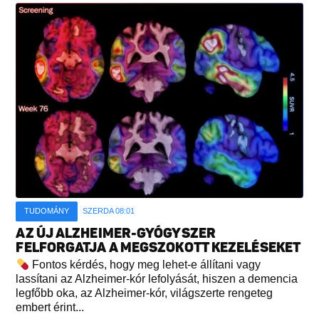
TUDOMÁNY
SZERDA 08:01
AZ ÚJ ALZHEIMER-GYÓGYSZER
FELFORGATJA A MEGSZOKOTT KEZELÉSEKET
Fontos kérdés, hogy meg lehet-e állítani vagy
lassítani az Alzheimer-kór lefolyását, hiszen a demencia
legfőbb oka, az Alzheimer-kór, világszerte rengeteg
embert érint...