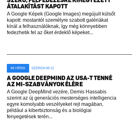
SZERŰ, FELFEDEZÉSRE KIHEGYEZETT
ÁTALAKÍTÁST KAPOTT
A Google Képek (Google Images) megújult külsőt
kapott: mostantól személyre szabott galériákat
kínál a felhasználóknak, így még könnyebben
fedezhetik fel az őket érdeklő képeket...
MI HÍREK
SZERDA 08:12
A GOOGLE DEEPMIND AZ USA-T TENNÉ
AZ MI-SZABVÁNYOK ÉLÉRE
A Google DeepMind vezére, Demis Hassabis
szerint az új generációs mesterséges intelligencia
egyre komolyabb veszélyeket rejt magában,
például a kiberbiztonság és a biológiai
fenyegetések terén...