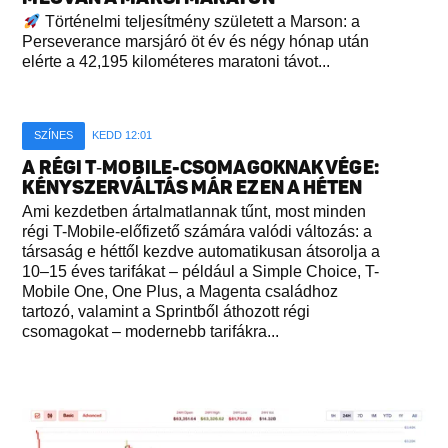
Történelmi teljesítmény született a Marson: a
Perseverance marsjáró öt év és négy hónap után
elérte a 42,195 kilométeres maratoni távot...
SZÍNES
KEDD 12:01
A RÉGI T‑MOBILE-CSOMAGOKNAK VÉGE:
KÉNYSZERVÁLTÁS MÁR EZEN A HÉTEN
Ami kezdetben ártalmatlannak tűnt, most minden
régi T-Mobile-előfizető számára valódi változás: a
társaság e héttől kezdve automatikusan átsorolja a
10–15 éves tarifákat – például a Simple Choice, T-
Mobile One, One Plus, a Magenta családhoz
tartozó, valamint a Sprintből áthozott régi
csomagokat – modernebb tarifákra...