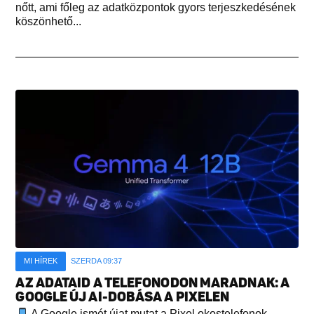
nőtt, ami főleg az adatközpontok gyors terjeszkedésének
köszönhető...
MI HÍREK
SZERDA 09:37
AZ ADATAID A TELEFONODON MARADNAK: A
GOOGLE ÚJ AI-DOBÁSA A PIXELEN
A Google ismét újat mutat a Pixel okostelefonok