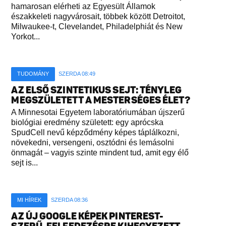
hamarosan elérheti az Egyesült Államok
északkeleti nagyvárosait, többek között Detroitot,
Milwaukee-t, Clevelandet, Philadelphiát és New
Yorkot...
TUDOMÁNY
SZERDA 08:49
AZ ELSŐ SZINTETIKUS SEJT: TÉNYLEG
MEGSZÜLETETT A MESTERSÉGES ÉLET?
A Minnesotai Egyetem laboratóriumában újszerű
biológiai eredmény született: egy aprócska
SpudCell nevű képződmény képes táplálkozni,
növekedni, versengeni, osztódni és lemásolni
önmagát – vagyis szinte mindent tud, amit egy élő
sejt is...
MI HÍREK
SZERDA 08:36
AZ ÚJ GOOGLE KÉPEK PINTEREST-