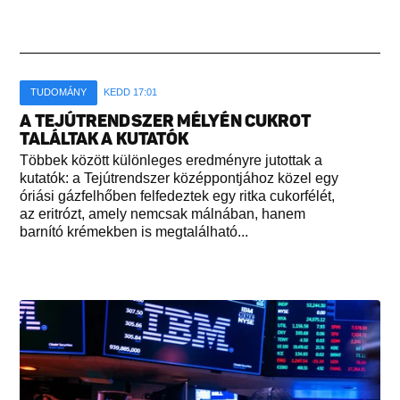
TUDOMÁNY
KEDD 17:01
A TEJÚTRENDSZER MÉLYÉN CUKROT
TALÁLTAK A KUTATÓK
Többek között különleges eredményre jutottak a
kutatók: a Tejútrendszer középpontjához közel egy
óriási gázfelhőben felfedeztek egy ritka cukorfélét,
az eritrózt, amely nemcsak málnában, hanem
barnító krémekben is megtalálható...