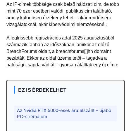
Az IP-címek többsége csak belső hálózati cím, de több
mint 70 ezer esetben valódi, publikus cím található,
amely különösen érzékeny lehet – akár rendőrségi
vizsgálatoknál, akár kibervédelmi elemzéseknél.
A legfrissebb regisztrációs adat 2025 augusztusából
származik, abban az időszakban, amikor az előző
BreachForums oldalt, a breachforums[.]hn domaint
bezárták. Ekkor az oldal üzemeltetői – tagadva a
hatósági csapda vádját – gyorsan átálltak egy új címre.
EZ IS ÉRDEKELHET
Az Nvidia RTX 5000-esek ára elszállt – újabb
PC-s rémálom