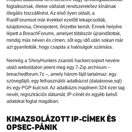
foglalkoznak, illetve vállalati rendszerekhez kínálnak
illegális hozzáférést. Az első ilyen oldalt, a
RaidForumsot már évekkel ezelőtt lekapcsolták,
tulajdonosa, Omnipotent, őrizetbe került. Ennek helyére
lépett a BreachForums, amelyet többször újraindítottak,
mindig más néven és címen, sőt egy idő után sokan már
azt gyanították, hogy csapda a hatóságok számára.
Nemrég a ShinyHunters zsaroló hackercsoport nevére
utaló weboldalon jelent meg egy 7-Zip archívum –
breachedforum.7z –, amely három fájlt tartalmaz: egy
szövegfájlt, egy felhasználói adatbázist (databoose.sql)
és egy PGP-kulcsot. Az adatbázis majdnem 324 ezer tag
nevét, regisztrációs dátumát, IP-címét és egyéb belső
adatokat foglal magában.
KIMAZSOLÁZOTT IP-CÍMEK ÉS
OPSEC-PÁNIK