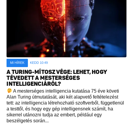
MI HÍREK
KEDD 10:49
A TURING-MÍTOSZ VÉGE: LEHET, HOGY
TÉVEDETT A MESTERSÉGES
INTELLIGENCIÁRÓL?
A mesterséges intelligencia kutatása 75 éve követi
Alan Turing útmutatását, aki két alapvető feltételezést
tett: az intelligencia létrehozható szoftverből, függetlenül
a testtől, és hogy egy gép intelligensnek számít, ha
sikerrel utánozni tudja az embert, például egy
beszélgetés során...