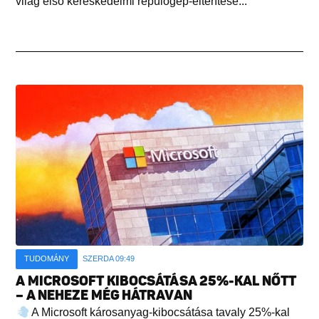
világ első kereskedelmi repülőgép-eltérítése...
TUDOMÁNY
SZERDA 09:49
A MICROSOFT KIBOCSÁTÁSA 25%-KAL NŐTT
– A NEHEZE MÉG HÁTRAVAN
A Microsoft károsanyag-kibocsátása tavaly 25%-kal