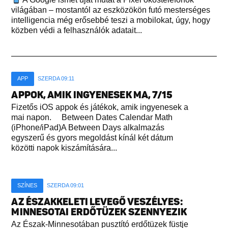
világában – mostantól az eszközökön futó mesterséges
intelligencia még erősebbé teszi a mobilokat, úgy, hogy
közben védi a felhasználók adatait...
APP
SZERDA 09:11
APPOK, AMIK INGYENESEK MA, 7/15
Fizetős iOS appok és játékok, amik ingyenesek a
mai napon. Between Dates Calendar Math
(iPhone/iPad)A Between Days alkalmazás
egyszerű és gyors megoldást kínál két dátum
közötti napok kiszámítására...
SZÍNES
SZERDA 09:01
AZ ÉSZAKKELETI LEVEGŐ VESZÉLYES:
MINNESOTAI ERDŐTÜZEK SZENNYEZIK
Az Észak-Minnesotában pusztító erdőtüzek füstje