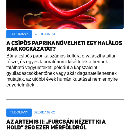
TUDOMÁNY
SZERDA 07:24
A CSÍPŐS PAPRIKA NÖVELHETI EGY HALÁLOS
RÁK KOCKÁZATÁT?
Bár a csípős paprika számos kultúra elválaszthatatlan
része, és egyes laboratóriumi kísérletek a bennük
található vegyületeket, például a kapszaicint
gyulladáscsökkentőnek vagy akár daganatellenesnek
mutatják, az utóbbi évek humán kutatásai nem ennyire
egyértelműek...
TUDOMÁNY
SZERDA 07:02
AZ ARTEMIS II: „FURCSÁN NÉZETT KI A
HOLD” 250 EZER MÉRFÖLDRŐL