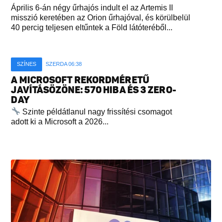
Április 6-án négy űrhajós indult el az Artemis II
misszió keretében az Orion űrhajóval, és körülbelül
40 percig teljesen eltűntek a Föld látóteréből...
SZÍNES
SZERDA 06:38
A MICROSOFT REKORDMÉRETŰ
JAVÍTÁSÖZÖNE: 570 HIBA ÉS 3 ZERO-
DAY
Szinte példátlanul nagy frissítési csomagot
adott ki a Microsoft a 2026...