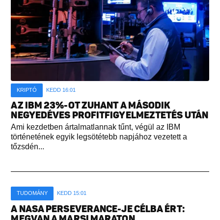
KRIPTÓ
KEDD 16:01
AZ IBM 23%-OT ZUHANT A MÁSODIK
NEGYEDÉVES PROFITFIGYELMEZTETÉS UTÁN
Ami kezdetben ártalmatlannak tűnt, végül az IBM
történetének egyik legsötétebb napjához vezetett a
tőzsdén...
TUDOMÁNY
KEDD 15:01
A NASA PERSEVERANCE-JE CÉLBA ÉRT:
MEGVAN A MARSI MARATON