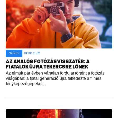
SZÍNES
KEDD 11:02
AZ ANALÓG FOTÓZÁS VISSZATÉR: A
FIATALOK ÚJRA TEKERCSRE LŐNEK
Az elmúlt pár évben váratlan fordulat történt a fotózás
világában: a fiatal generáció újra felfedezte a filmes
fényképezőgépeket...