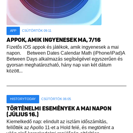
APP
CSÜTÖRTÖK 09:11
APPOK, AMIK INGYENESEK MA, 7/16
Fizetős iOS appok és játékok, amik ingyenesek a mai
napon. Between Dates Calendar Math (iPhone/iPad)A
Between Days alkalmazás segítségével egyszerűen és
gyorsan meghatározható, hány nap van két dátum
között...
HISTORYTODAY
CSÜTÖRTÖK 06:05
TÖRTÉNELMI ESEMÉNYEK A MAI NAPON
(JÚLIUS 16.)
Kiemelkedő nap: elindult az iszlám időszámítás,
fellőtték az Apollo 11-et a Hold felé, és megtörtént a