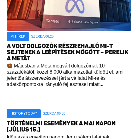
MI HÍREK
SZERDA 06:25
A VOLT DOLGOZÓK RÉSZREHAJLÓ MI-T
SEJTENEK A LEÉPÍTÉSEK MÖGÖTT – PERELIK
A METÁT
Májusban a Meta megvált dolgozóinak 10
százalékától, közel 8 000 alkalmazottat küldött el, ami
jelentős átszervezéssel járt a vállalat MI-re és
adatközpontokra irányuló fejlesztései miatt...
HISTORYTODAY
SZERDA 06:05
TÖRTÉNELMI ESEMÉNYEK A MAI NAPON
(JÚLIUS 15.)
Időutazás egyetlen napon: Jeruzsálem falainak