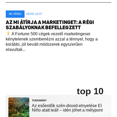
MI HÍREK
KEDD 10:37
AZ MI ÁTÍRJA A MARKETINGET: A RÉGI
SZABÁLYOKNAK BEFELLEGZETT
A Fortune 500 cégek vezető marketingesei
kénytelenek szembenézni azzal a ténnyel, hogy a
korábbi, jól bevált módszerek egyszerűen
elavultak...
top 10
TUDOMÁNY
Az esőerdők szén-dioxid-elnyelése El
Niño alatt leáll – idén jöhet a mélypont