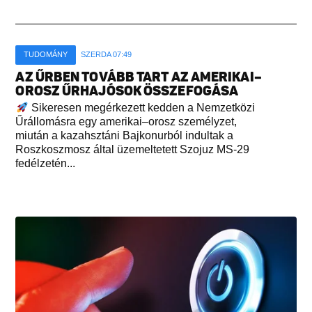
TUDOMÁNY
SZERDA 07:49
AZ ŰRBEN TOVÁBB TART AZ AMERIKAI–
OROSZ ŰRHAJÓSOK ÖSSZEFOGÁSA
Sikeresen megérkezett kedden a Nemzetközi
Űrállomásra egy amerikai–orosz személyzet,
miután a kazahsztáni Bajkonurból indultak a
Roszkoszmosz által üzemeltetett Szojuz MS-29
fedélzetén...