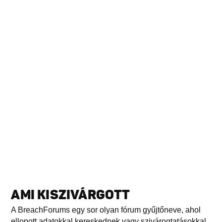
AMI KISZIVÁRGOTT
A BreachForums egy sor olyan fórum gyűjtőneve, ahol
ellopott adatokkal kereskednek vagy szivárogtatásokkal