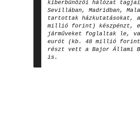
kiberbűnözői hálózat tagja
Sevillában, Madridban, Mal
tartottak házkutatásokat, 
millió forint) készpénzt, 
járműveket foglaltak le, v
eurót (kb. 48 millió forin
részt vett a Bajor Állami 
is.