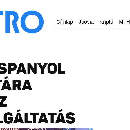
Címlap
Joovia
Kriptó
MI H
 SPANYOL
TÁRA
Z
LGÁLTATÁS