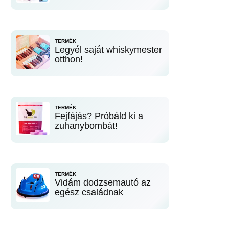
TERMÉK
Legyél saját whiskymester
otthon!
TERMÉK
Fejfájás? Próbáld ki a
zuhanybombát!
TERMÉK
Vidám dodzsemautó az
egész családnak