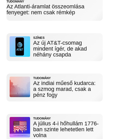
TUDOMÁNY
Az Atlanti-áramlat összeomlása
fenyeget: nem csak rémkép
SZÍNES
Az új AT&T-csomag
mindent ígér, de akad
néhány csapda
TUDOMÁNY
Az indiai műeső kudarca:
a szmog marad, csak a
pénz fogy
TUDOMÁNY
A július 4-i hőhullám 1776-
ban szinte lehetetlen lett
volna