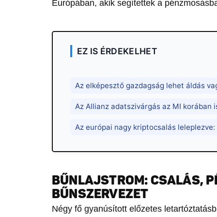
Európában, akik segítettek a pénzmosásb
EZ IS ÉRDEKELHET
Az elképesztő gazdagság lehet áldás vag
Az Allianz adatszivárgás az MI korában i
Az európai nagy kriptocsalás leleplezve:
BŰNLAJSTROM: CSALÁS, 
BŰNSZERVEZET
Négy fő gyanúsított előzetes letartóztatásb