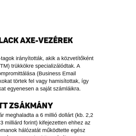
BLACK AXE-VEZÉREK
agok irányították, akik a közvetítőként
TM) trükkökre specializálódtak. A
kompromittálása (Business Email
okat törtek fel vagy hamisítottak, így
okat egyenesen a saját számláikra.
OTT ZSÁKMÁNY
r meghaladta a 6 millió dollárt (kb. 2,2
1,3 milliárd forint) kifejezetten ehhez az
rómanok hálózatát működtette egész