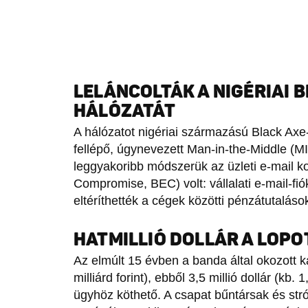
LELÁNCOLTÁK A NIGÉRIAI 
HÁLÓZATÁT
A hálózatot nigériai származású Black Axe-t
fellépő, úgynevezett Man-in-the-Middle (MI
leggyakoribb módszerük az üzleti e-mail 
Compromise, BEC) volt: vállalati e-mail-fiók
eltéríthették a cégek közötti pénzátutalás
HATMILLIÓ DOLLÁR A LOP
Az elmúlt 15 évben a banda által okozott ká
milliárd forint), ebből 3,5 millió dollár (kb. 
ügyhöz köthető. A csapat bűntársak és st