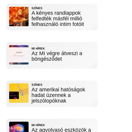
SZÍNES
A kényes randiappok
felfedték másfél millió
felhasználó intim fotóit
MI HÍREK
Az MI végre átveszi a
böngésződet
SZÍNES
Az amerikai hatóságok
hadat üzennek a
jelszólopóknak
MI HÍREK
Az agyolvasó eszközök a