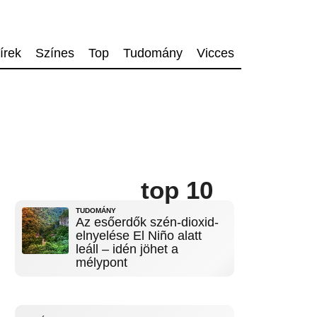
írek
Színes
Top
Tudomány
Vicces
top 10
TUDOMÁNY
Az esőerdők szén-dioxid-
elnyelése El Niño alatt
leáll – idén jöhet a
mélypont