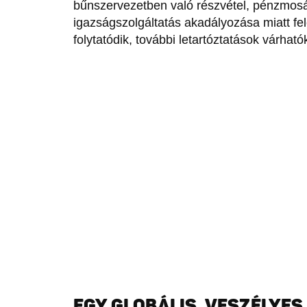
bűnszervezetben való részvétel, pénzmosá
igazságszolgáltatás akadályozása miatt f
folytatódik, további letartóztatások várható
EGY GLOBÁLIS, VESZÉLYES