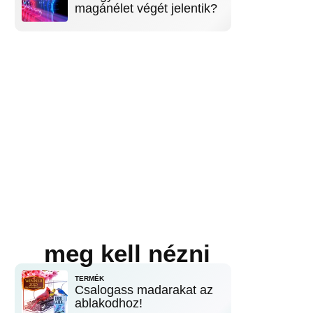
magánélet végét jelentik?
meg kell nézni
TERMÉK
Csalogass madarakat az
ablakodhoz!