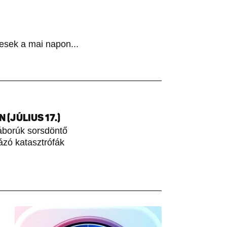
esek a mai napon...
(JÚLIUS 17.)
áborúk sorsdöntő
rázó katasztrófák