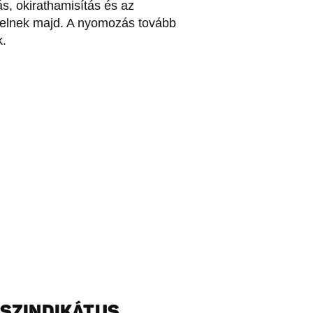
s, okirathamisítás és az
elelnek majd. A nyomozás tovább
k.
 SZINDIKÁTUS