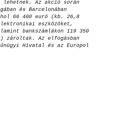
i lehetnek. Az akció során
agában és Barcelonában
ahol 66 400 euró (kb. 26,8
elektronikai eszközöket,
alamint bankszámlákon 119 350
t) zároltak. Az elfogásban
Bűnügyi Hivatal és az Europol