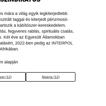
s mára a világ egyik legkiterjedtebb
sztrált taggal és kiterjedt pénzmosó-
tartozik a kábítószer-kereskedelem,
s, fegyveres rablás, spirituális csalás,
is. Két éve az Egyesült Államokban
ű csalásért, 2022-ben pedig az INTERPOL
-Afrikában.
m alapján
zet (12)
Nigéria (12)