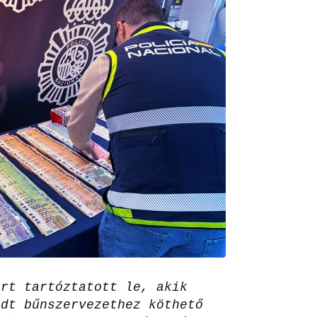
ert tartóztatott le, akik
edt bűnszervezethez köthető