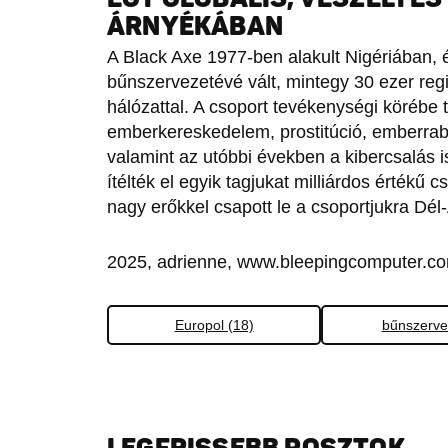
ÁRNYÉKÁBAN
A Black Axe 1977-ben alakult Nigériában, é
bűnszervezetévé vált, mintegy 30 ezer regi
hálózattal. A csoport tevékenységi körébe 
emberkereskedelem, prostitúció, emberrablá
valamint az utóbbi években a kibercsalás 
ítélték el egyik tagjukat milliárdos érték
nagy erőkkel csapott le a csoportjukra Dél
2025, adrienne, www.bleepingcomputer.co
Europol (18)
bűnszerve