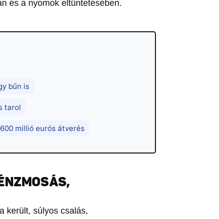
an és a nyomok eltüntetésében.
y bűn is
s tarol
 600 millió eurós átverés
PÉNZMOSÁS,
a került, súlyos csalás,