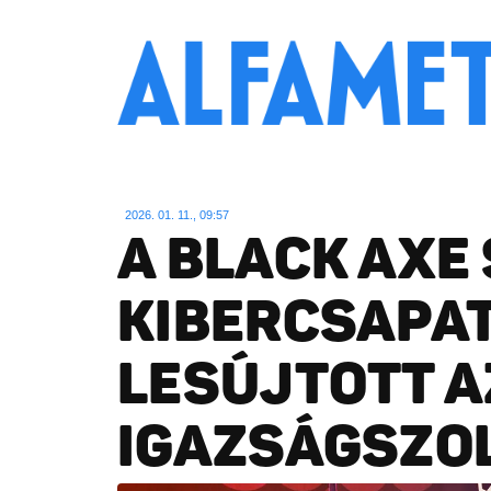
2026. 01. 11., 09:57
A BLACK AXE
KIBERCSAPA
LESÚJTOTT A
IGAZSÁGSZO