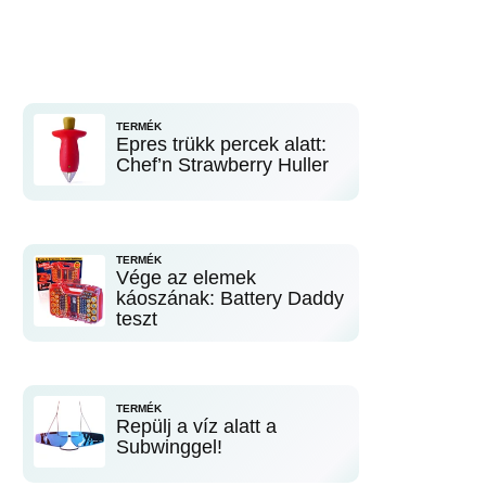
TERMÉK
Epres trükk percek alatt:
Chef’n Strawberry Huller
TERMÉK
Vége az elemek
káoszának: Battery Daddy
teszt
TERMÉK
Repülj a víz alatt a
Subwinggel!