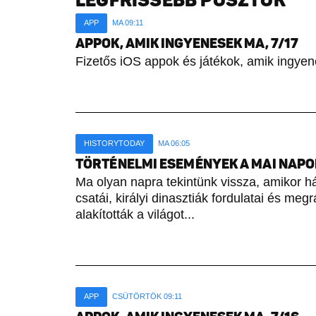
LEGFRISSEBB POSZTOK
APP
MA 09:11
APPOK, AMIK INGYENESEK MA, 7/17
Fizetős iOS appok és játékok, amik ingyen
HISTORYTODAY
MA 06:05
TÖRTÉNELMI ESEMÉNYEK A MAI NAPON 
Ma olyan napra tekintünk vissza, amikor h
csatái, királyi dinasztiák fordulatai és meg
alakították a világot...
APP
CSÜTÖRTÖK 09:11