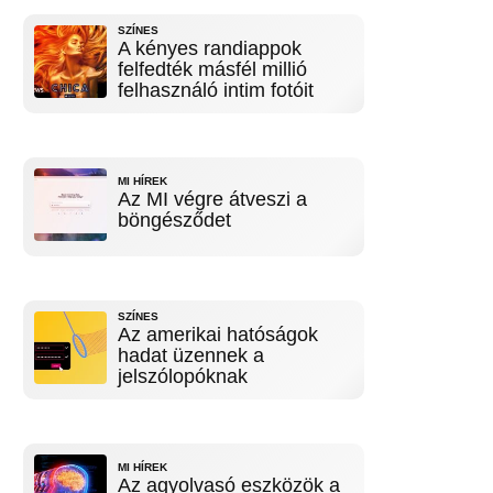
SZÍNES
A kényes randiappok
felfedték másfél millió
felhasználó intim fotóit
MI HÍREK
Az MI végre átveszi a
böngésződet
SZÍNES
Az amerikai hatóságok
hadat üzennek a
jelszólopóknak
MI HÍREK
Az agyolvasó eszközök a