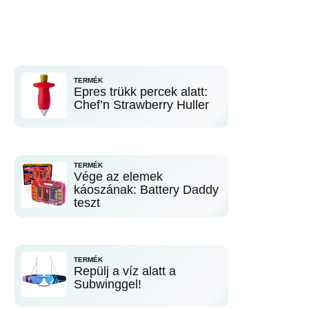
TERMÉK
Epres trükk percek alatt:
Chef’n Strawberry Huller
TERMÉK
Vége az elemek
káoszának: Battery Daddy
teszt
TERMÉK
Repülj a víz alatt a
Subwinggel!