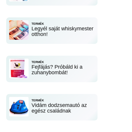
TERMÉK
Legyél saját whiskymester
otthon!
TERMÉK
Fejfájás? Próbáld ki a
zuhanybombát!
TERMÉK
Vidám dodzsemautó az
egész családnak