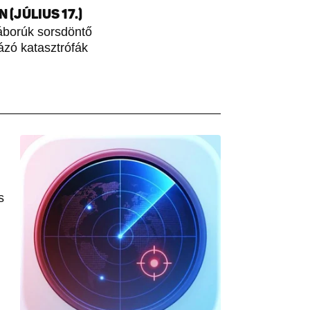
(JÚLIUS 17.)
áborúk sorsdöntő
rázó katasztrófák
s