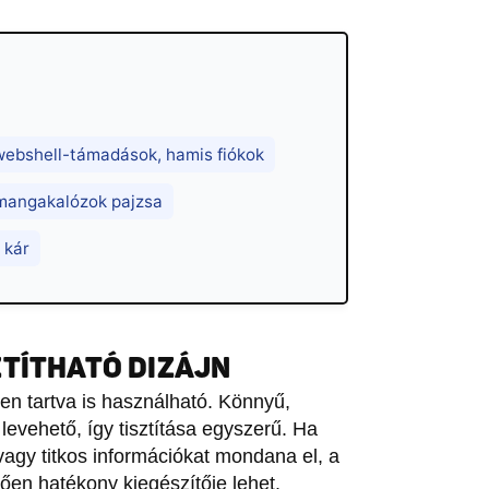
webshell-támadások, hamis fiókok
 mangakalózok pajzsa
 kár
ZTÍTHATÓ DIZÁJN
ben tartva is használható. Könnyű,
evehető, így tisztítása egyszerű. Ha
 vagy titkos információkat mondana el, a
ően hatékony kiegészítője lehet.