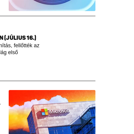
(JÚLIUS 16.)
tás, fellőtték az
lág első
L