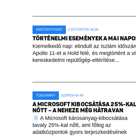
HISTORYTODAY
CSÜTÖRTÖK 06:05
TÖRTÉNELMI ESEMÉNYEK A MAI NAPON 
Kiemelkedő nap: elindult az iszlám időszámí
Apollo 11-et a Hold felé, és megtörtént a vi
kereskedelmi repülőgép-eltérítése...
TUDOMÁNY
SZERDA 09:49
A MICROSOFT KIBOCSÁTÁSA 25%-KA
NŐTT – A NEHEZE MÉG HÁTRAVAN
A Microsoft károsanyag-kibocsátása
tavaly 25%-kal nőtt, ami főleg az
adatközpontok gyors terjeszkedésének