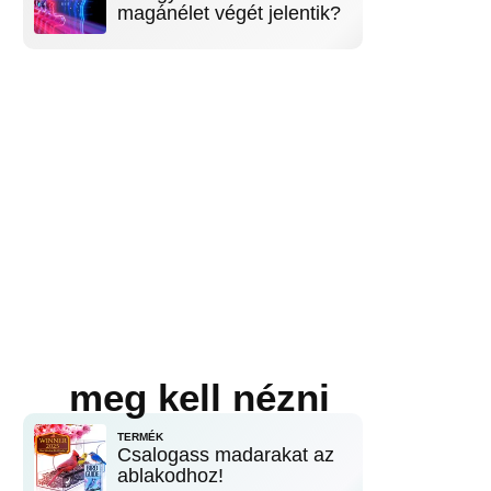
magánélet végét jelentik?
meg kell nézni
TERMÉK
Csalogass madarakat az
ablakodhoz!