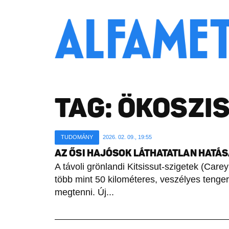
TAG:
ÖKOSZI
TUDOMÁNY
2026. 02. 09., 19:55
AZ ŐSI HAJÓSOK LÁTHATATLAN HATÁ
A távoli grönlandi Kitsissut-szigetek (Car
több mint 50 kilométeres, veszélyes tenger
megtenni. Új...