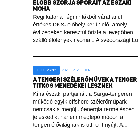
ELŐBB SZÓRJA SPÓRÁIT AZ ÉSZAKI
MOHA
Régi katonai légmintákból váratlanul
értékes DNS-lelőhely került elő, amely
évtizedeken keresztül őrizte a levegőben
szálló élőlények nyomait. A svédországi L
TUDOMÁNY
2025. 12. 20., 10:49
A TENGERI SZÉLERŐMŰVEK A TENGER
TITKOS MENEDÉKEI LESZNEK
Kína északi partjainál, a Sárga-tengeren
működő egyik offshore szélerőműpark
nemcsak a megújulóenergia-termelésben
jeleskedik, hanem meglepő módon a
tengeri élővilágnak is otthont nyújt. A...