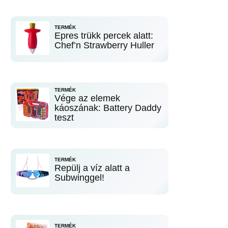
TERMÉK
Epres trükk percek alatt:
Chef’n Strawberry Huller
TERMÉK
Vége az elemek
káoszának: Battery Daddy
teszt
TERMÉK
Repülj a víz alatt a
Subwinggel!
TERMÉK