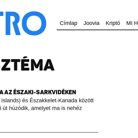
Címlap
Joovia
Kriptó
MI H
SZTÉMA
SA AZ ÉSZAKI-SARKVIDÉKEN
ey Islands) és Északkelet-Kanada között
i út húzódik, amelyet ma is nehéz