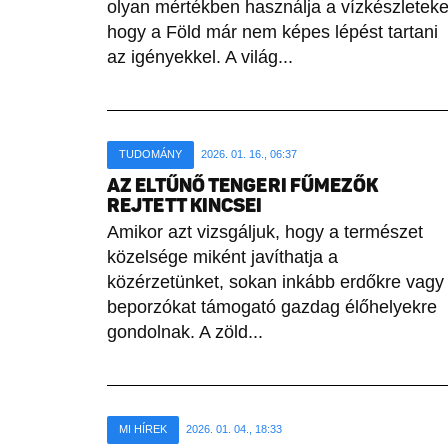
olyan mértékben használja a vízkészleteke
hogy a Föld már nem képes lépést tartani
az igényekkel. A világ...
TUDOMÁNY
2026. 01. 16., 06:37
AZ ELTŰNŐ TENGERI FŰMEZŐK
REJTETT KINCSEI
Amikor azt vizsgáljuk, hogy a természet
közelsége miként javíthatja a
közérzetünket, sokan inkább erdőkre vagy
beporzókat támogató gazdag élőhelyekre
gondolnak. A zöld...
MI HÍREK
2026. 01. 04., 18:33