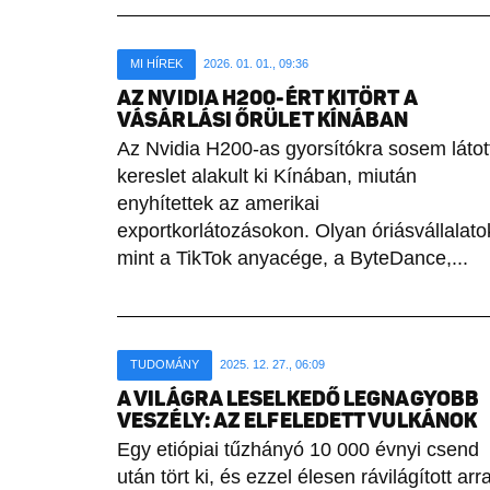
MI HÍREK
2026. 01. 01., 09:36
AZ NVIDIA H200-ÉRT KITÖRT A
VÁSÁRLÁSI ŐRÜLET KÍNÁBAN
Az Nvidia H200-as gyorsítókra sosem látot
kereslet alakult ki Kínában, miután
enyhítettek az amerikai
exportkorlátozásokon. Olyan óriásvállalato
mint a TikTok anyacége, a ByteDance,...
TUDOMÁNY
2025. 12. 27., 06:09
A VILÁGRA LESELKEDŐ LEGNAGYOBB
VESZÉLY: AZ ELFELEDETT VULKÁNOK
Egy etiópiai tűzhányó 10 000 évnyi csend
után tört ki, és ezzel élesen rávilágított arra