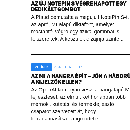
AZ ÚJ NOTEPIN S VÉGRE KAPOTT EGY
DEDIKÁLT GOMBOT
A Plaud bemutatta a megújult NotePin S-t,
az apró, MI-alapú diktafont, amelyet
mostantól végre egy fizikai gombbal is
felszereltek. A készülék dizájnja szinte...
MI HÍREK
2026. 01. 02., 15:17
AZ MI A HANGRA ÉPÍT – JÖN A HÁBOR
A KIJELZŐK ELLEN?
Az OpenAI komolyan veszi a hangalapú M
fejlesztését: az elmúlt két hónapban több
mérnöki, kutatási és termékfejlesztő
csapatot szervezett át, hogy
forradalmasítsa hangmodelleit....