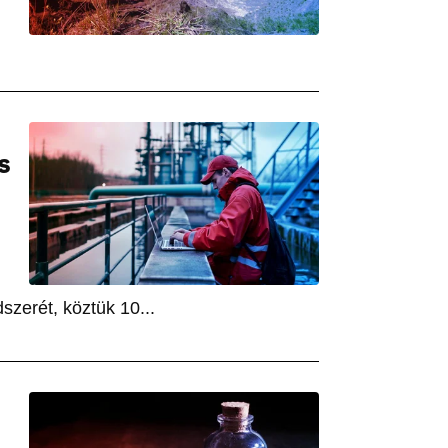
S
zerét, köztük 10...