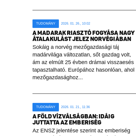
TUDOMÁNY
2026. 01. 26., 10:02
A MADARAK RIASZTÓ FOGYÁSA NAGY
ÁTALAKULÁST JELEZ NORVÉGIÁBAN
Sokáig a norvég mezőgazdasági táj
madárvilága változatlan, sőt gazdag volt,
ám az elmúlt 25 évben drámai visszaesés
tapasztalható. Európához hasonlóan, ahol
mezőgazdasághoz...
TUDOMÁNY
2026. 01. 21., 11:36
A FÖLD VÍZVÁLSÁGBAN: IDÁIG
JUTTATTA AZ EMBERISÉG
Az ENSZ jelentése szerint az emberiség