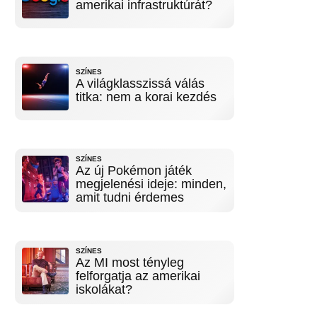
amerikai infrastruktúrát?
SZÍNES
A világklasszissá válás
titka: nem a korai kezdés
SZÍNES
Az új Pokémon játék
megjelenési ideje: minden,
amit tudni érdemes
SZÍNES
Az MI most tényleg
felforgatja az amerikai
iskolákat?