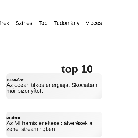
írek
Színes
Top
Tudomány
Vicces
top 10
TUDOMÁNY
Az óceán titkos energiája: Skóciában
már bizonyított
MI HÍREK
Az MI hamis énekesei: átverések a
zenei streamingben