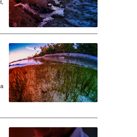
t,
 a