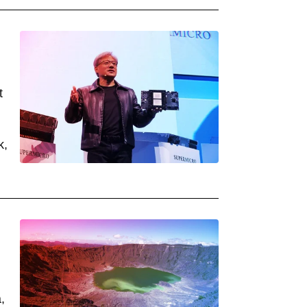
t
k,
,