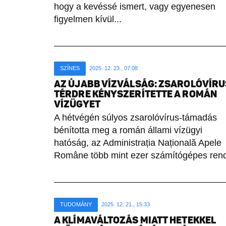
hogy a kevéssé ismert, vagy egyenesen
figyelmen kívül...
SZÍNES
2025. 12. 23., 07:08
AZ ÚJABB VÍZVÁLSÁG: ZSAROLÓVÍRU
TÉRDRE KÉNYSZERÍTETTE A ROMÁN
VÍZÜGYET
A hétvégén súlyos zsarolóvírus-támadás
bénította meg a román állami vízügyi
hatóság, az Administrația Națională Apele
Române több mint ezer számítógépes rends
TUDOMÁNY
2025. 12. 21., 15:33
A KLÍMAVÁLTOZÁS MIATT HETEKKEL