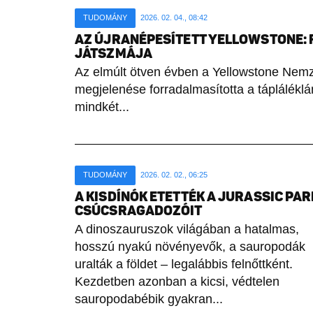
TUDOMÁNY
2026. 02. 04., 08:42
AZ ÚJRANÉPESÍTETT YELLOWSTONE:
JÁTSZMÁJA
Az elmúlt ötven évben a Yellowstone Nemz
megjelenése forradalmasította a tápláléklá
mindkét...
TUDOMÁNY
2026. 02. 02., 06:25
A KISDÍNÓK ETETTÉK A JURASSIC PAR
CSÚCSRAGADOZÓIT
A dinoszauruszok világában a hatalmas,
hosszú nyakú növényevők, a sauropodák
uralták a földet – legalábbis felnőttként.
Kezdetben azonban a kicsi, védtelen
sauropodabébik gyakran...