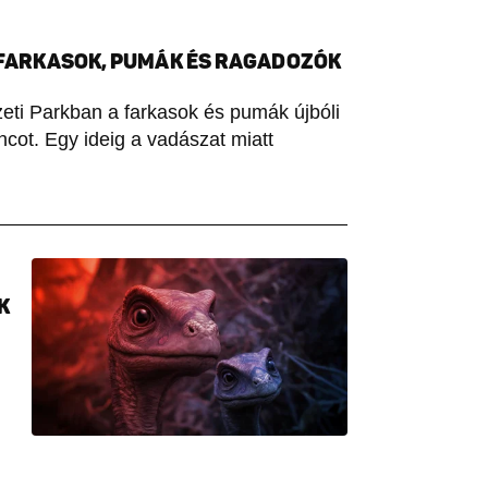
 FARKASOK, PUMÁK ÉS RAGADOZÓK
eti Parkban a farkasok és pumák újbóli
ncot. Egy ideig a vadászat miatt
K