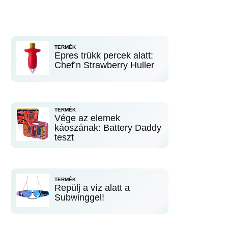
TERMÉK
Epres trükk percek alatt:
Chef’n Strawberry Huller
TERMÉK
Vége az elemek
káoszának: Battery Daddy
teszt
TERMÉK
Repülj a víz alatt a
Subwinggel!