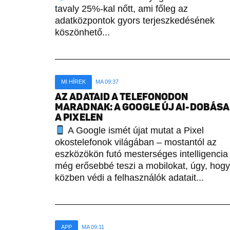
tavaly 25%-kal nőtt, ami főleg az
adatközpontok gyors terjeszkedésének
köszönhető...
MI HÍREK
MA 09:37
AZ ADATAID A TELEFONODON
MARADNAK: A GOOGLE ÚJ AI-DOBÁSA
A PIXELEN
A Google ismét újat mutat a Pixel
okostelefonok világában – mostantól az
eszközökön futó mesterséges intelligencia
még erősebbé teszi a mobilokat, úgy, hogy
közben védi a felhasználók adatait...
APP
MA 09:11