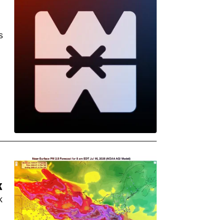
s
K
k