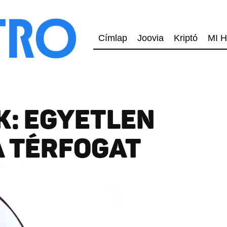
Címlap
Joovia
Kriptó
MI H
K: EGYETLEN
A TÉRFOGAT