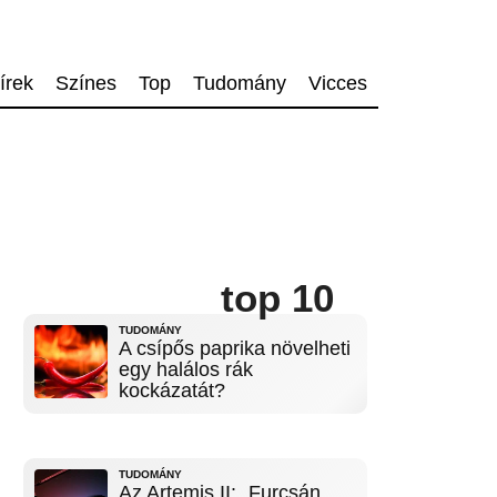
írek
Színes
Top
Tudomány
Vicces
top 10
TUDOMÁNY
A csípős paprika növelheti
egy halálos rák
kockázatát?
TUDOMÁNY
Az Artemis II: „Furcsán