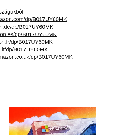
szágokból:
amazon.com/dp/B017UY60MK
on.de/dp/B017UY60MK
zon.es/dp/B017UY60MK
zon.fr/dp/B017UY60MK
n.it/dp/B017UY60MK
amazon.co.uk/dp/B017UY60MK
L