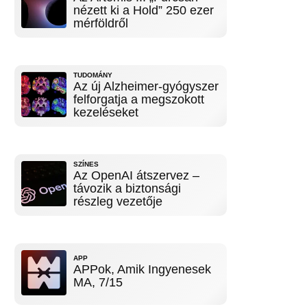
nézett ki a Hold” 250 ezer
mérföldről
TUDOMÁNY
Az új Alzheimer-gyógyszer
felforgatja a megszokott
kezeléseket
SZÍNES
Az OpenAI átszervez –
távozik a biztonsági
részleg vezetője
APP
APPok, Amik Ingyenesek
MA, 7/15