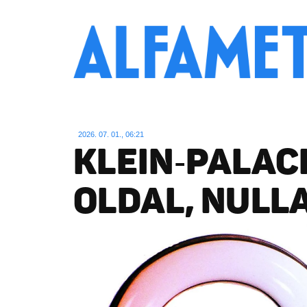
2026. 07. 01., 06:21
KLEIN‑PALAC
OLDAL, NULL