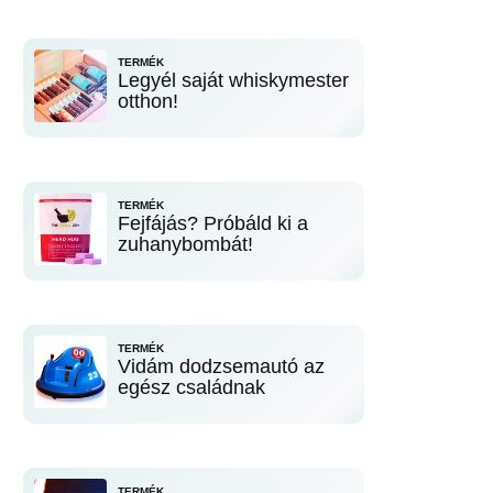
TERMÉK
Legyél saját whiskymester
otthon!
TERMÉK
Fejfájás? Próbáld ki a
zuhanybombát!
TERMÉK
Vidám dodzsemautó az
egész családnak
TERMÉK