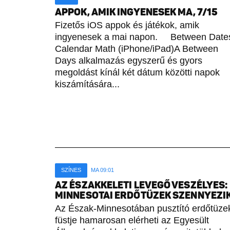
APPOK, AMIK INGYENESEK MA, 7/15
Fizetős iOS appok és játékok, amik
ingyenesek a mai napon. Between Date
Calendar Math (iPhone/iPad)A Between
Days alkalmazás egyszerű és gyors
megoldást kínál két dátum közötti napok
kiszámítására...
SZÍNES
MA 09:01
AZ ÉSZAKKELETI LEVEGŐ VESZÉLYES:
MINNESOTAI ERDŐTÜZEK SZENNYEZI
Az Észak-Minnesotában pusztító erdőtüze
füstje hamarosan elérheti az Egyesült