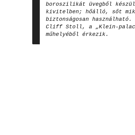
boroszilikát üvegből készü
kivitelben; hőálló, sőt mi
biztonságosan használható.
Cliff Stoll, a „Klein‑pala
műhelyéből érkezik.