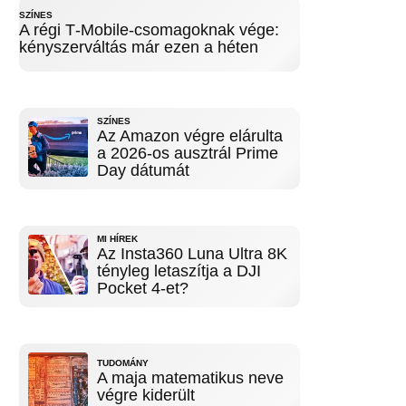
SZÍNES
A régi T‑Mobile-csomagoknak vége:
kényszerváltás már ezen a héten
SZÍNES
Az Amazon végre elárulta
a 2026-os ausztrál Prime
Day dátumát
MI HÍREK
Az Insta360 Luna Ultra 8K
tényleg letaszítja a DJI
Pocket 4-et?
TUDOMÁNY
A maja matematikus neve
végre kiderült