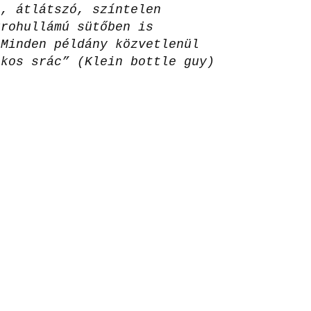
l, átlátszó, színtelen
krohullámú sütőben is
 Minden példány közvetlenül
ckos srác” (Klein bottle guy)