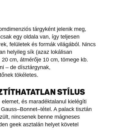
omdimenziós tárgyként jelenik meg,
csak egy oldala van, így teljesen
rek, felületek és formák világából. Nincs
n helyileg sík (azaz lokálisan
l 20 cm, átmérője 10 cm, tömege kb.
i – de dísztárgynak,
tőnek tökéletes.
ZTÍTHATATLAN STÍLUS
elemet, és maradéktalanul kielégíti
 a Gauss–Bonnet–tétel. A palack tisztán
szült, nincsenek benne mágneses
en geek asztalán helyet követel