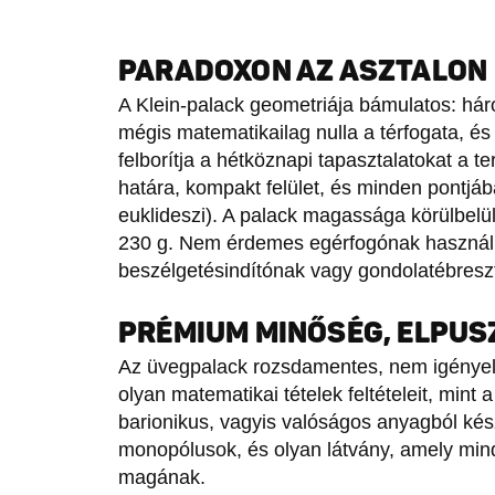
PARADOXON AZ ASZTALON
A Klein‑palack geometriája bámulatos: hár
mégis matematikailag nulla a térfogata, és 
felborítja a hétköznapi tapasztalatokat a te
határa, kompakt felület, és minden pontjába
euklideszi). A palack magassága körülbelü
230 g. Nem érdemes egérfogónak használn
beszélgetésindítónak vagy gondolatébresz
PRÉMIUM MINŐSÉG, ELPUS
Az üvegpalack rozsdamentes, nem igényel 
olyan matematikai tételek feltételeit, mint
barionikus, vagyis valóságos anyagból ké
monopólusok, és olyan látvány, amely mind
magának.