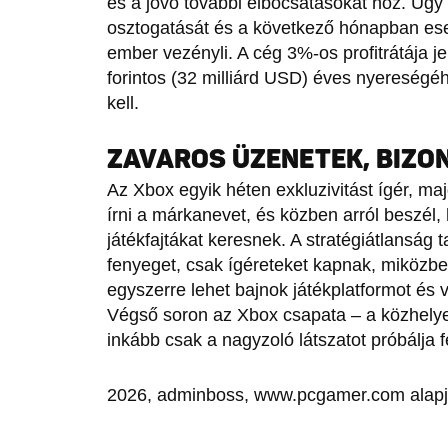
és a jövő további elbocsátásokat hoz. Úgy 
osztogatását és a következő hónapban es
ember vezényli. A cég 3%-os profitrátája je
forintos (32 milliárd USD) éves nyereségé
kell.
ZAVAROS ÜZENETEK, BIZO
Az Xbox egyik héten exkluzivitást ígér, maj
írni a márkanevet, és közben arról beszél,
játékfajtákat keresnek. A stratégiátlanság t
fenyeget, csak ígéreteket kapnak, miközb
egyszerre lehet bajnok játékplatformot és 
Végső soron az Xbox csapata – a közhelye
inkább csak a nagyzoló látszatot próbálja f
2026, adminboss, www.pcgamer.com alap