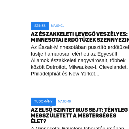
SZÍNES
MA 09:01
AZ ÉSZAKKELETI LEVEGŐ VESZÉLYES:
MINNESOTAI ERDŐTÜZEK SZENNYEZI
Az Észak-Minnesotában pusztító erdőtüze
füstje hamarosan elérheti az Egyesült
Államok északkeleti nagyvárosait, többek
között Detroitot, Milwaukee-t, Clevelandet,
Philadelphiát és New Yorkot...
TUDOMÁNY
MA 08:49
AZ ELSŐ SZINTETIKUS SEJT: TÉNYLEG
MEGSZÜLETETT A MESTERSÉGES
ÉLET?
A Minnesotai Egyetem laboratóriumában