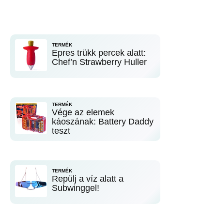
TERMÉK
Epres trükk percek alatt:
Chef’n Strawberry Huller
TERMÉK
Vége az elemek
káoszának: Battery Daddy
teszt
TERMÉK
Repülj a víz alatt a
Subwinggel!