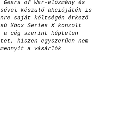
, Gears of War-előzmény és
ésével készülő akciójáték is
ínre saját költségén érkező
ású Xbox Series X konzolt
n a cég szerint képtelen
etet, hiszen egyszerűen nem
amennyit a vásárlók