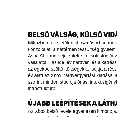
BELSŐ VÁLSÁG, KÜLSŐ VI
Miközben a vezetők a showműsorban moso
konzolokat, a háttérben feszültség gyülemli
Asha Sharma bejelentette: túl sok stúdiót v
vállalatot – az idei év hardver- és alkatré
az egekbe szökő költségekkel sújtja a rész
év alatt az Xbox hardvergyártási kiadásai 
szerint minden stúdiója óriási játékosigény
infrastruktúra.
ÚJABB LEÉPÍTÉSEK A LÁT
Az Xbox belső levele egyenesen kimondja, 