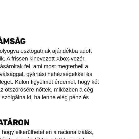
DÁMSÁG
lyogva osztogatnak ajándékba adott
k. A frissen kinevezett Xbox-vezér,
ásároltak fel, ami most megterheli a
szválsággal, gyártási nehézségekkel és
leget. Külön figyelmet érdemel, hogy két
az ötszörösére nőttek, miközben a cég
t szolgálna ki, ha lenne elég pénz és
HATÁRON
hogy elkerülhetetlen a racionalizálás,