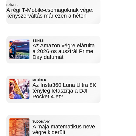
SZÍNES
A régi T‑Mobile-csomagoknak vége:
kényszerváltás már ezen a héten
SZÍNES
Az Amazon végre elárulta
a 2026-os ausztrál Prime
Day dátumát
MI HÍREK
Az Insta360 Luna Ultra 8K
tényleg letaszítja a DJI
Pocket 4-et?
TUDOMÁNY
A maja matematikus neve
végre kiderült