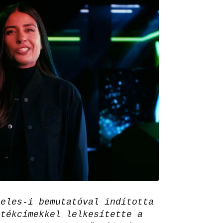
geles-i bemutatóval indította
átékcímekkel lelkesítette a