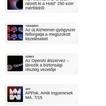
nézett ki a Hold” 250 ezer
mérföldről
TUDOMÁNY
Az új Alzheimer-gyógyszer
felforgatja a megszokott
kezeléseket
SZÍNES
Az OpenAI átszervez –
távozik a biztonsági
részleg vezetője
APP
APPok, Amik Ingyenesek
MA, 7/15