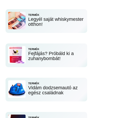
TERMÉK
Legyél saját whiskymester
otthon!
TERMÉK
Fejfájás? Próbáld ki a
zuhanybombát!
TERMÉK
Vidám dodzsemautó az
egész családnak
TERMÉK