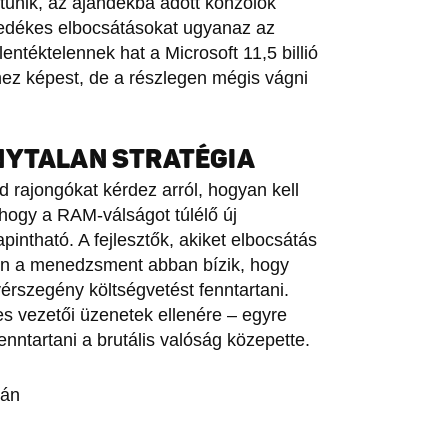
tűnik, az ajándékba adott konzolok
edékes elbocsátásokat ugyanaz az
lentéktelennek hat a Microsoft 11,5 billió
hez képest, de a részlegen mégis vágni
NYTALAN STRATÉGIA
d rajongókat kérdez arról, hogyan kell
 hogy a RAM-válságot túlélő új
apintható. A fejlesztők, akiket elbocsátás
en a menedzsment abban bízik, hogy
vérszegény költségvetést fenntartani.
s vezetői üzenetek ellenére – egyre
enntartani a brutális valóság közepette.
ján