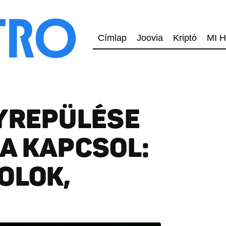
Címlap
Joovia
Kriptó
MI H
YREPÜLÉSE
A KAPCSOL:
OLOK,