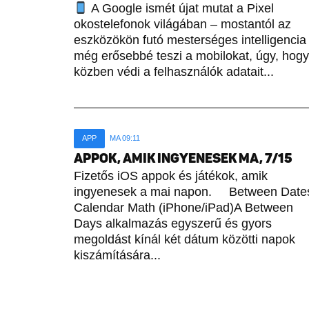
A Google ismét újat mutat a Pixel
okostelefonok világában – mostantól az
eszközökön futó mesterséges intelligencia
még erősebbé teszi a mobilokat, úgy, hogy
közben védi a felhasználók adatait...
APP
MA 09:11
APPOK, AMIK INGYENESEK MA, 7/15
Fizetős iOS appok és játékok, amik
ingyenesek a mai napon. Between Date
Calendar Math (iPhone/iPad)A Between
Days alkalmazás egyszerű és gyors
megoldást kínál két dátum közötti napok
kiszámítására...