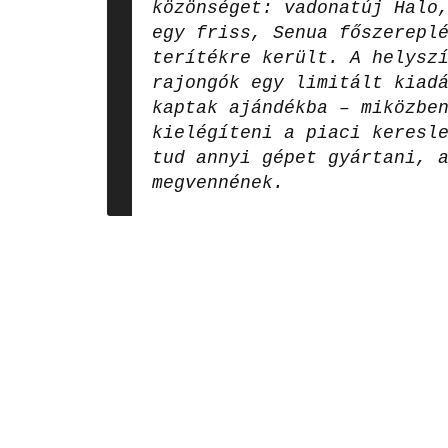
közönséget: vadonatúj Halo
egy friss, Senua főszerepl
terítékre került. A helysz
rajongók egy limitált kiad
kaptak ajándékba – miközbe
kielégíteni a piaci keresl
tud annyi gépet gyártani, 
megvennének.