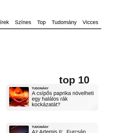
írek
Színes
Top
Tudomány
Vicces
top 10
TUDOMÁNY
A csípős paprika növelheti
egy halálos rák
kockázatát?
TUDOMÁNY
Az Artemis II: „Furcsán