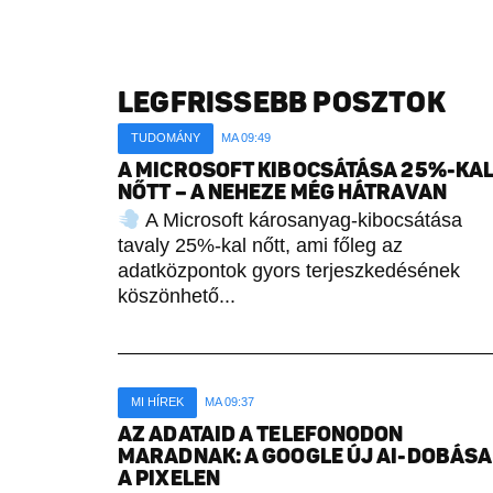
LEGFRISSEBB POSZTOK
TUDOMÁNY
MA 09:49
A MICROSOFT KIBOCSÁTÁSA 25%-KA
NŐTT – A NEHEZE MÉG HÁTRAVAN
A Microsoft károsanyag-kibocsátása
tavaly 25%-kal nőtt, ami főleg az
adatközpontok gyors terjeszkedésének
köszönhető...
MI HÍREK
MA 09:37
AZ ADATAID A TELEFONODON
MARADNAK: A GOOGLE ÚJ AI-DOBÁSA
A PIXELEN