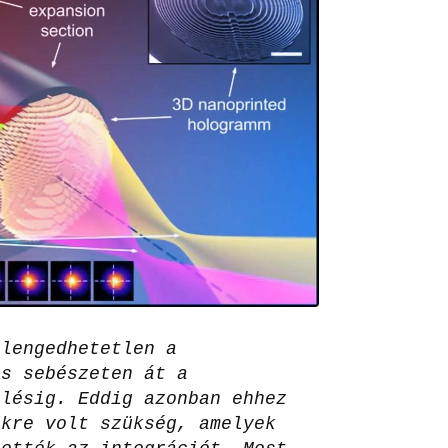
elengedhetetlen a
es sebészeten át a
zlésig. Eddig azonban ehhez
ekre volt szükség, amelyek