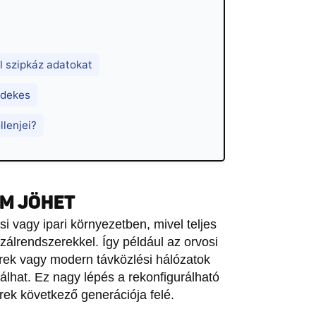
l szipkáz adatokat
rdekes
llenjei?
M JÖHET
i vagy ipari környezetben, mivel teljes
szálrendszerekkel. Így például az orvosi
rek vagy modern távközlési hálózatok
válhat. Ez nagy lépés a rekonfigurálható
erek következő generációja felé.