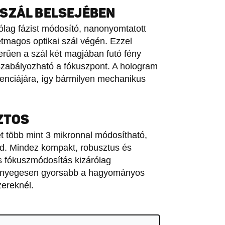
SZÁL BELSEJÉBEN
ólag fázist módosító, nanonyomtatott
étmagos optikai szál végén. Ezzel
erűen a szál két magjában futó fény
 szabályozható a fókuszpont. A hologram
renciájára, így bármilyen mechanikus
ZTOS
et több mint 3 mikronnal módosítható,
. Mindez kompakt, robusztus és
es fókuszmódosítás kizárólag
 lényegesen gyorsabb a hagyományos
ereknél.