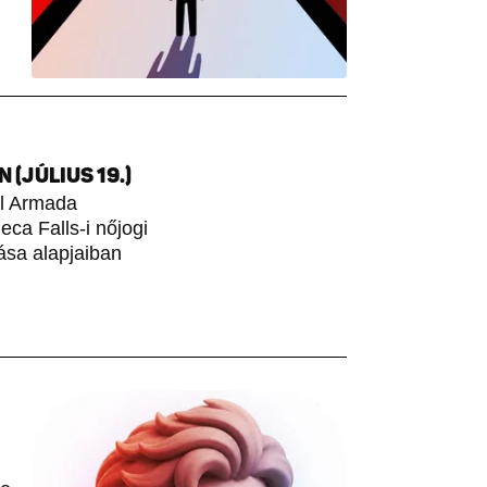
(JÚLIUS 19.)
ol Armada
ca Falls-i nőjogi
ása alapjaiban