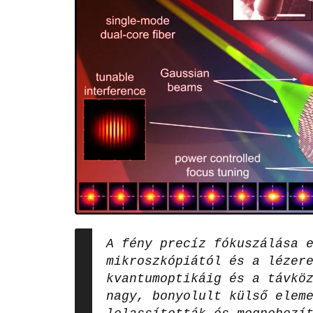
A fény precíz fókuszálása 
mikroszkópiától és a lézer
kvantumoptikáig és a távkö
nagy, bonyolult külső elem