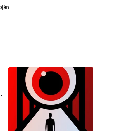
pján
: