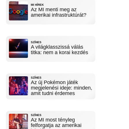
MI HÍREK
Az MI menti meg az
amerikai infrastruktúrát?
SZÍNES
A világklasszissá válás
titka: nem a korai kezdés
SZÍNES
Az új Pokémon játék
megjelenési ideje: minden,
amit tudni érdemes
SZÍNES
Az MI most tényleg
felforgatja az amerikai