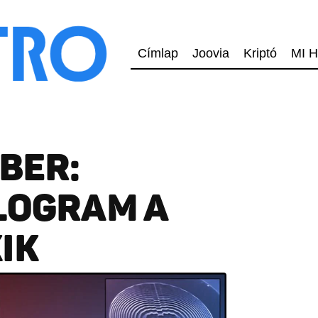
Címlap
Joovia
Kriptó
MI H
IBER:
LOGRAM A
IK