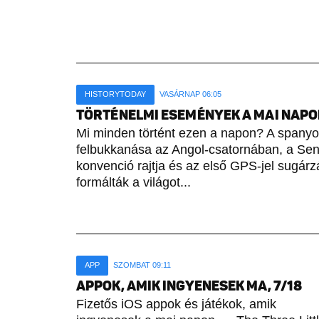
HISTORYTODAY
VASÁRNAP 06:05
TÖRTÉNELMI ESEMÉNYEK A MAI NAPON 
Mi minden történt ezen a napon? A spany
felbukkanása az Angol-csatornában, a Sene
konvenció rajtja és az első GPS-jel sugárz
formálták a világot...
APP
SZOMBAT 09:11
APPOK, AMIK INGYENESEK MA, 7/18
Fizetős iOS appok és játékok, amik