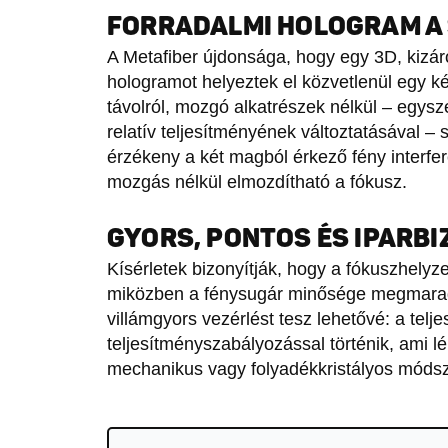
FORRADALMI HOLOGRAM A 
A Metafiber újdonsága, hogy egy 3D, kizár
hologramot helyeztek el közvetlenül egy k
távolról, mozgó alkatrészek nélkül – egysz
relatív teljesítményének változtatásával –
érzékeny a két magból érkező fény interfe
mozgás nélkül elmozdítható a fókusz.
GYORS, PONTOS ÉS IPARBI
Kísérletek bizonyítják, hogy a fókuszhelyz
miközben a fénysugár minősége megmarad
villámgyors vezérlést tesz lehetővé: a telj
teljesítményszabályozással történik, ami
mechanikus vagy folyadékkristályos módsz