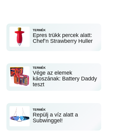
TERMÉK
Epres trükk percek alatt:
Chef’n Strawberry Huller
TERMÉK
Vége az elemek
káoszának: Battery Daddy
teszt
TERMÉK
Repülj a víz alatt a
Subwinggel!