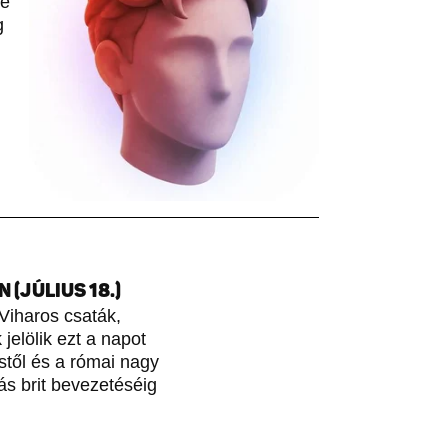
le
g
(JÚLIUS 18.)
Viharos csaták,
jelölik ezt a napot
stől és a római nagy
ás brit bevezetéséig