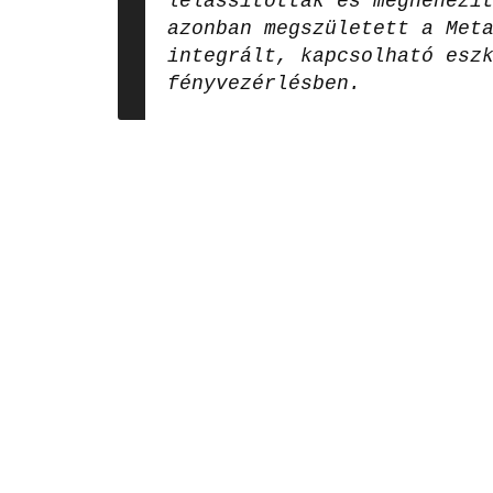
lelassították és megnehezí
azonban megszületett a Met
integrált, kapcsolható esz
fényvezérlésben.