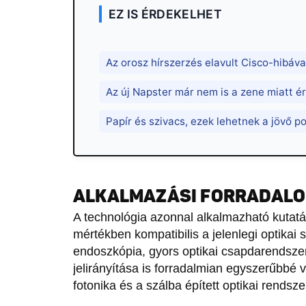
EZ IS ÉRDEKELHET
Az orosz hírszerzés elavult Cisco-hibáva
Az új Napster már nem is a zene miatt é
Papír és szivacs, ezek lehetnek a jövő po
ALKALMAZÁSI FORRADALO
A technológia azonnal alkalmazható kutatás
mértékben kompatibilis a jelenlegi optikai 
endoszkópia, gyors optikai csapdarendsze
jelirányítása is forradalmian egyszerűbbé 
fotonika és a szálba épített optikai rendsz