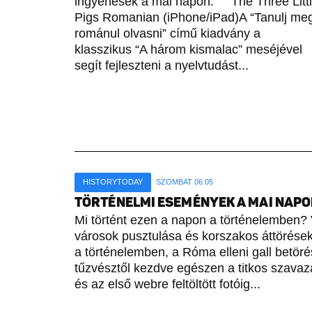
ingyenesek a mai napon. The Three Litt
Pigs Romanian (iPhone/iPad)A “Tanulj me
románul olvasni” című kiadvány a
klasszikus “A három kismalac” meséjével
segít fejleszteni a nyelvtudást...
HISTORYTODAY
SZOMBAT 06:05
TÖRTÉNELMI ESEMÉNYEK A MAI NAPON 
Mi történt ezen a napon a történelemben? 
városok pusztulása és korszakos áttörések 
a történelemben, a Róma elleni gall betöré
tűzvésztől kezdve egészen a titkos szavaz
és az első webre feltöltött fotóig...