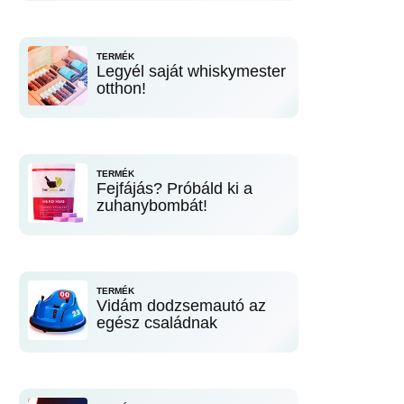
TERMÉK
Legyél saját whiskymester
otthon!
TERMÉK
Fejfájás? Próbáld ki a
zuhanybombát!
TERMÉK
Vidám dodzsemautó az
egész családnak