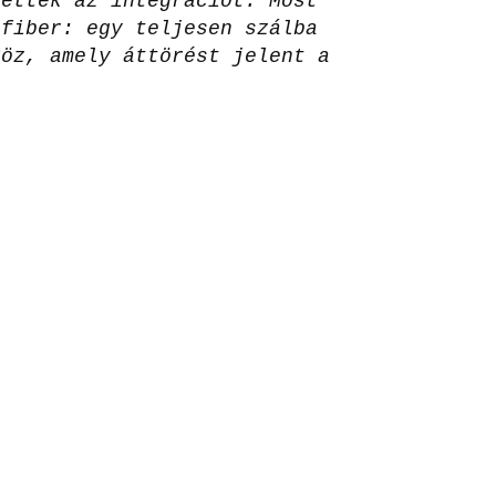
tették az integrációt. Most
afiber: egy teljesen szálba
köz, amely áttörést jelent a