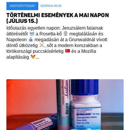
HISTORYTODAY
SZERDA 06:05
TÖRTÉNELMI ESEMÉNYEK A MAI NAPON
(JÚLIUS 15.)
Időutazás egyetlen napon: Jeruzsálem falainak
áttörésétől
a Rosetta-kő
megtalálásán és
Napoleon
megadásán át a Grunwaldnál vívott
döntő ütközetig
, sőt a modern korszakban a
törökországi puccskísérletig
és a Mozilla
alapításáig
...