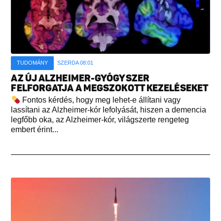
TUDOMÁNY
SZERDA 08:01
AZ ÚJ ALZHEIMER-GYÓGYSZER
FELFORGATJA A MEGSZOKOTT KEZELÉSEKET
Fontos kérdés, hogy meg lehet-e állítani vagy
lassítani az Alzheimer-kór lefolyását, hiszen a demencia
legfőbb oka, az Alzheimer-kór, világszerte rengeteg
embert érint...