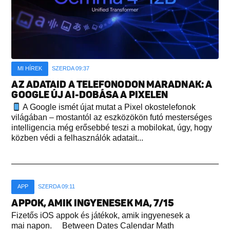
MI HÍREK
SZERDA 09:37
AZ ADATAID A TELEFONODON MARADNAK: A
GOOGLE ÚJ AI-DOBÁSA A PIXELEN
A Google ismét újat mutat a Pixel okostelefonok
világában – mostantól az eszközökön futó mesterséges
intelligencia még erősebbé teszi a mobilokat, úgy, hogy
közben védi a felhasználók adatait...
APP
SZERDA 09:11
APPOK, AMIK INGYENESEK MA, 7/15
Fizetős iOS appok és játékok, amik ingyenesek a
mai napon. Between Dates Calendar Math