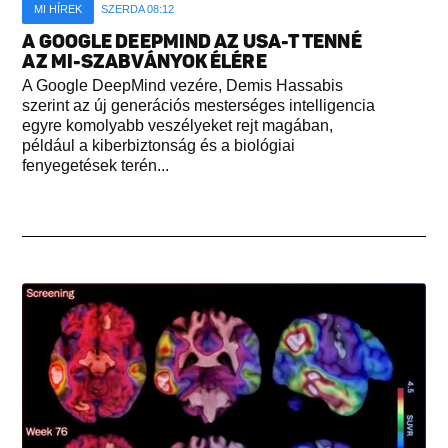
MI HÍREK
SZERDA 08:12
A GOOGLE DEEPMIND AZ USA-T TENNÉ
AZ MI-SZABVÁNYOK ÉLÉRE
A Google DeepMind vezére, Demis Hassabis
szerint az új generációs mesterséges intelligencia
egyre komolyabb veszélyeket rejt magában,
például a kiberbiztonság és a biológiai
fenyegetések terén...