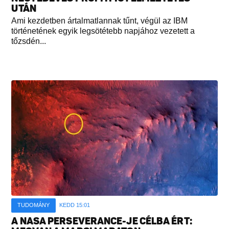
UTÁN
Ami kezdetben ártalmatlannak tűnt, végül az IBM
történetének egyik legsötétebb napjához vezetett a
tőzsdén...
TUDOMÁNY
KEDD 15:01
A NASA PERSEVERANCE-JE CÉLBA ÉRT: