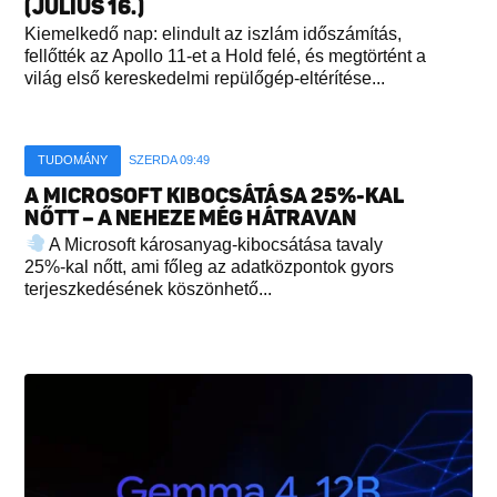
(JÚLIUS 16.)
Kiemelkedő nap: elindult az iszlám időszámítás,
fellőtték az Apollo 11-et a Hold felé, és megtörtént a
világ első kereskedelmi repülőgép-eltérítése...
TUDOMÁNY
SZERDA 09:49
A MICROSOFT KIBOCSÁTÁSA 25%-KAL
NŐTT – A NEHEZE MÉG HÁTRAVAN
A Microsoft károsanyag-kibocsátása tavaly
25%-kal nőtt, ami főleg az adatközpontok gyors
terjeszkedésének köszönhető...