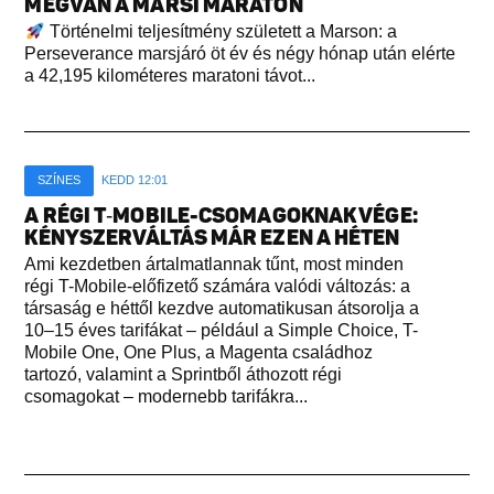
MEGVAN A MARSI MARATON
Történelmi teljesítmény született a Marson: a
Perseverance marsjáró öt év és négy hónap után elérte
a 42,195 kilométeres maratoni távot...
SZÍNES
KEDD 12:01
A RÉGI T‑MOBILE-CSOMAGOKNAK VÉGE:
KÉNYSZERVÁLTÁS MÁR EZEN A HÉTEN
Ami kezdetben ártalmatlannak tűnt, most minden
régi T-Mobile-előfizető számára valódi változás: a
társaság e héttől kezdve automatikusan átsorolja a
10–15 éves tarifákat – például a Simple Choice, T-
Mobile One, One Plus, a Magenta családhoz
tartozó, valamint a Sprintből áthozott régi
csomagokat – modernebb tarifákra...