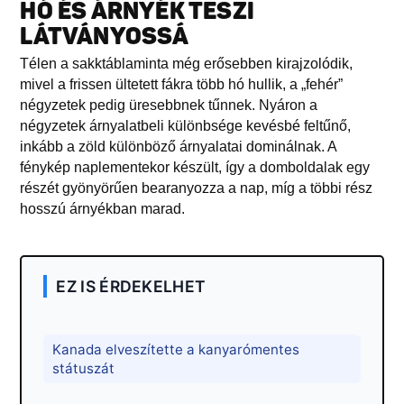
HÓ ÉS ÁRNYÉK TESZI
LÁTVÁNYOSSÁ
Télen a sakktáblaminta még erősebben kirajzolódik,
mivel a frissen ültetett fákra több hó hullik, a „fehér”
négyzetek pedig üresebbnek tűnnek. Nyáron a
négyzetek árnyalatbeli különbsége kevésbé feltűnő,
inkább a zöld különböző árnyalatai dominálnak. A
fénykép naplementekor készült, így a domboldalak egy
részét gyönyörűen bearanyozza a nap, míg a többi rész
hosszú árnyékban marad.
EZ IS ÉRDEKELHET
Kanada elveszítette a kanyarómentes
státuszát