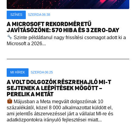
SZÍNES
SZERDA 06:38
A MICROSOFT REKORDMÉRETŰ
JAVÍTÁSÖZÖNE: 570 HIBA ÉS 3 ZERO-DAY
Szinte példátlanul nagy frissítési csomagot adott ki a
Microsoft a 2026...
MI HÍREK
SZERDA 06:25
A VOLT DOLGOZÓK RÉSZREHAJLÓ MI-T
SEJTENEK A LEÉPÍTÉSEK MÖGÖTT –
PERELIK A METÁT
Májusban a Meta megvált dolgozóinak 10
százalékától, közel 8 000 alkalmazottat küldött el,
ami jelentős átszervezéssel járt a vállalat MI-re és
adatközpontokra irányuló fejlesztései miatt...