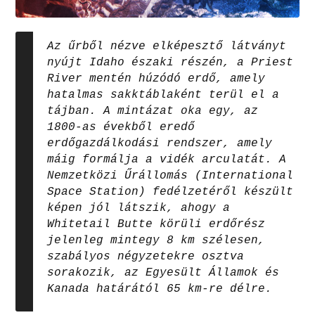
Az űrből nézve elképesztő látványt
nyújt Idaho északi részén, a Priest
River mentén húzódó erdő, amely
hatalmas sakktáblaként terül el a
tájban. A mintázat oka egy, az
1800-as évekből eredő
erdőgazdálkodási rendszer, amely
máig formálja a vidék arculatát. A
Nemzetközi Űrállomás (International
Space Station) fedélzetéről készült
képen jól látszik, ahogy a
Whitetail Butte körüli erdőrész
jelenleg mintegy 8 km szélesen,
szabályos négyzetekre osztva
sorakozik, az Egyesült Államok és
Kanada határától 65 km-re délre.