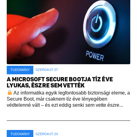
TUDOMÁNY
SZERDA 07:37
A MICROSOFT SECURE BOOTJA TÍZ ÉVE
LYUKAS, ÉSZRE SEM VETTÉK
Az informatika egyik legfontosabb biztonsági eleme, a
Secure Boot, már csaknem tíz éve lényegében
védtelenné vált – és ezt eddig senki sem vette észre...
TUDOMÁNY
SZERDA 07:24