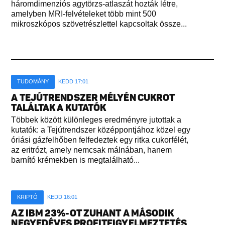
háromdimenziós agytörzs-atlaszát hozták létre,
amelyben MRI-felvételeket több mint 500
mikroszkópos szövetrészlettel kapcsoltak össze...
TUDOMÁNY
KEDD 17:01
A TEJÚTRENDSZER MÉLYÉN CUKROT
TALÁLTAK A KUTATÓK
Többek között különleges eredményre jutottak a
kutatók: a Tejútrendszer középpontjához közel egy
óriási gázfelhőben felfedeztek egy ritka cukorfélét,
az eritrózt, amely nemcsak málnában, hanem
barnító krémekben is megtalálható...
KRIPTÓ
KEDD 16:01
AZ IBM 23%-OT ZUHANT A MÁSODIK
NEGYEDÉVES PROFITFIGYELMEZTETÉS