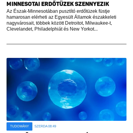
MINNESOTAI ERDŐTÜZEK SZENNYEZIK
Az Észak-Minnesotában pusztító erdőtüzek füstje
hamarosan elérheti az Egyesült Államok északkeleti
nagyvárosait, többek között Detroitot, Milwaukee-t,
Clevelandet, Philadelphiát és New Yorkot...
TUDOMÁNY
SZERDA 08:49