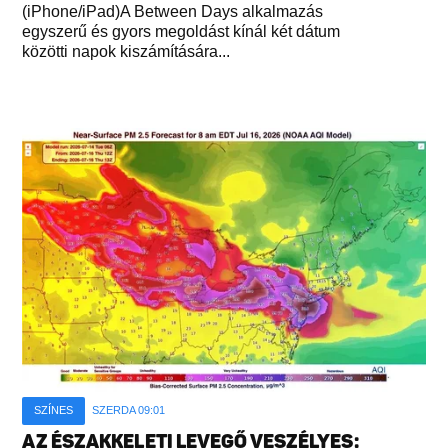
(iPhone/iPad)A Between Days alkalmazás
egyszerű és gyors megoldást kínál két dátum
közötti napok kiszámítására...
SZÍNES
SZERDA 09:01
AZ ÉSZAKKELETI LEVEGŐ VESZÉLYES: