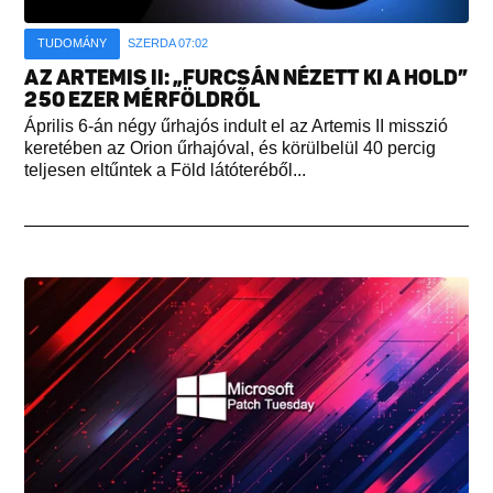
TUDOMÁNY
SZERDA 07:02
AZ ARTEMIS II: „FURCSÁN NÉZETT KI A HOLD”
250 EZER MÉRFÖLDRŐL
Április 6-án négy űrhajós indult el az Artemis II misszió
keretében az Orion űrhajóval, és körülbelül 40 percig
teljesen eltűntek a Föld látóteréből...