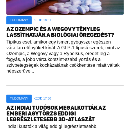
TUDOMÁNY
KEDD 18:31
AZ OZEMPIC ÉS A WEGOVY TÉNYLEG
LASSÍTHATJÁK A BIOLÓGIAI ÖREGEDÉST?
Tipikus eset, amikor egy ismert gyógyszer egészen
váratlan előnyöket kínál. A GLP-1 típusú szerek, mint az
Ozempic, a Wegovy vagy a Rybelsus, eredetileg a
fogyás, a jobb vércukorszint-szabályozás és a
szívbetegségek kockázatának csökkentése miatt váltak
népszerűvé...
TUDOMÁNY
KEDD 17:30
AZ INDIAI TUDÓSOK MEGALKOTTÁK AZ
EMBERI AGYTÖRZS EDDIGI
LEGRÉSZLETESEBB 3D-ATLASZÁT
Indiai kutatók a világ eddigi legrészletesebb,