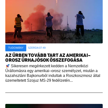
TUDOMÁNY
SZERDA 07:49
AZ ŰRBEN TOVÁBB TART AZ AMERIKAI–
OROSZ ŰRHAJÓSOK ÖSSZEFOGÁSA
Sikeresen megérkezett kedden a Nemzetközi
Űrállomásra egy amerikai–orosz személyzet, miután a
kazahsztáni Bajkonurból indultak a Roszkoszmosz által
üzemeltetett Szojuz MS-29 fedélzetén...