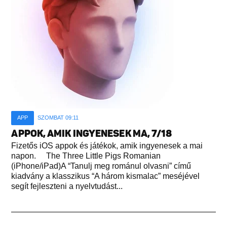
APP
SZOMBAT 09:11
APPOK, AMIK INGYENESEK MA, 7/18
Fizetős iOS appok és játékok, amik ingyenesek a mai
napon. The Three Little Pigs Romanian
(iPhone/iPad)A “Tanulj meg románul olvasni” című
kiadvány a klasszikus “A három kismalac” meséjével
segít fejleszteni a nyelvtudást...