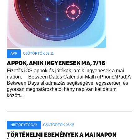
APP
CSÜTÖRTÖK 09:11
APPOK, AMIK INGYENESEK MA, 7/16
Fizetős iOS appok és játékok, amik ingyenesek a mai
napon. Between Dates Calendar Math (iPhone/iPad)A
Between Days alkalmazás segítségével egyszerűen és
gyorsan meghatározható, hány nap van két dátum
között...
HISTORYTODAY
CSÜTÖRTÖK 06:05
TÖRTÉNELMI ESEMÉNYEK A MAI NAPON