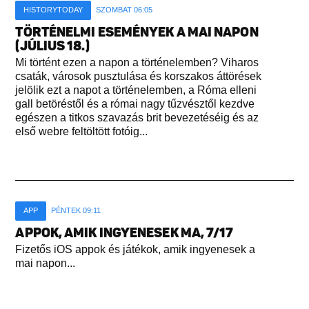
HISTORYTODAY
SZOMBAT 06:05
TÖRTÉNELMI ESEMÉNYEK A MAI NAPON
(JÚLIUS 18.)
Mi történt ezen a napon a történelemben? Viharos
csaták, városok pusztulása és korszakos áttörések
jelölik ezt a napot a történelemben, a Róma elleni
gall betöréstől és a római nagy tűzvésztől kezdve
egészen a titkos szavazás brit bevezetéséig és az
első webre feltöltött fotóig...
APP
PÉNTEK 09:11
APPOK, AMIK INGYENESEK MA, 7/17
Fizetős iOS appok és játékok, amik ingyenesek a
mai napon...