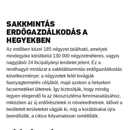
SAKKMINTÁS
ERDŐGAZDÁLKODÁS A
HEGYEKBEN
Az erdőben közel 185 négyzet található, amelyek
mindegyike körülbelül 130 000 négyzetméteres, vagyis
nagyjából 24 focipályányi területet jelent. Ez a
rendhagyó mintázat a sakktáblamintás erdőgazdálkodás
következménye: a négyzetek felét kivágják
faanyagtermelés céljából, majd azokon a helyeken
facsemetéket ültetnek. Így biztosítják, hogy mindig
legyen elegendő fa az ökoszisztéma fennmaradásához,
miközben az új erdőrészletek is növekedhetnek. Idővel a
beültetett területeket vágják ki, míg a korábbiakat újra
beerdősítik, a ciklus folyamatosan ismétlődik.