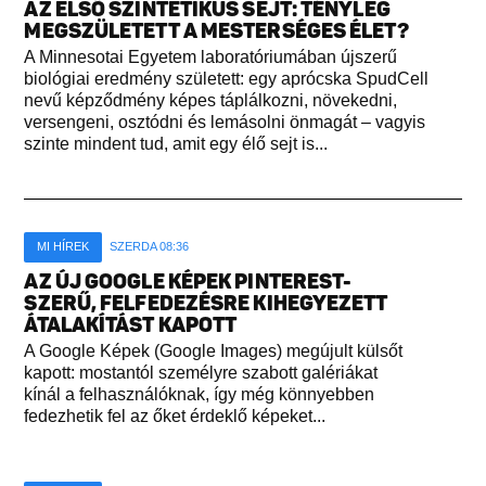
AZ ELSŐ SZINTETIKUS SEJT: TÉNYLEG
MEGSZÜLETETT A MESTERSÉGES ÉLET?
A Minnesotai Egyetem laboratóriumában újszerű
biológiai eredmény született: egy aprócska SpudCell
nevű képződmény képes táplálkozni, növekedni,
versengeni, osztódni és lemásolni önmagát – vagyis
szinte mindent tud, amit egy élő sejt is...
MI HÍREK
SZERDA 08:36
AZ ÚJ GOOGLE KÉPEK PINTEREST-
SZERŰ, FELFEDEZÉSRE KIHEGYEZETT
ÁTALAKÍTÁST KAPOTT
A Google Képek (Google Images) megújult külsőt
kapott: mostantól személyre szabott galériákat
kínál a felhasználóknak, így még könnyebben
fedezhetik fel az őket érdeklő képeket...