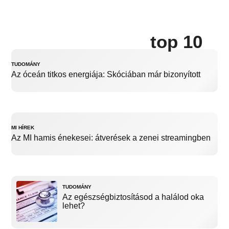
top 10
TUDOMÁNY
Az óceán titkos energiája: Skóciában már bizonyított
MI HÍREK
Az MI hamis énekesei: átverések a zenei streamingben
TUDOMÁNY
Az egészségbiztosításod a halálod oka
lehet?