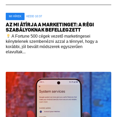
MI HÍREK
KEDD 10:37
AZ MI ÁTÍRJA A MARKETINGET: A RÉGI
SZABÁLYOKNAK BEFELLEGZETT
A Fortune 500 cégek vezető marketingesei
kénytelenek szembenézni azzal a ténnyel, hogy a
korábbi, jól bevált módszerek egyszerűen
elavultak...