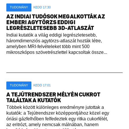
TUDOMÁNY
KEDD 17:30
AZ INDIAI TUDÓSOK MEGALKOTTÁK AZ
EMBERI AGYTÖRZS EDDIGI
LEGRÉSZLETESEBB 3D-ATLASZÁT
Indiai kutatók a világ eddigi legrészletesebb,
háromdimenziós agytörzs-atlaszát hozták létre,
amelyben MRI-felvételeket több mint 500
mikroszkópos szövetrészlettel kapcsoltak össze...
TUDOMÁNY
KEDD 17:01
A TEJÚTRENDSZER MÉLYÉN CUKROT
TALÁLTAK A KUTATÓK
Többek között különleges eredményre jutottak a
kutatók: a Tejútrendszer középpontjához közel egy
óriási gázfelhőben felfedeztek egy ritka cukorfélét,
az eritrózt, amely nemcsak málnában, hanem