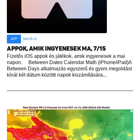
APP
MA 09:11
APPOK, AMIK INGYENESEK MA, 7/15
Fizetős iOS appok és játékok, amik ingyenesek a mai
napon. Between Dates Calendar Math (iPhone/iPad)A
Between Days alkalmazás egyszerű és gyors megoldást
kínál két dátum közötti napok kiszámítására...