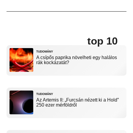
top 10
TUDOMÁNY
A csípős paprika növelheti egy halálos
rák kockázatát?
TUDOMÁNY
Az Artemis II: „Furcsán nézett ki a Hold”
250 ezer mérföldről