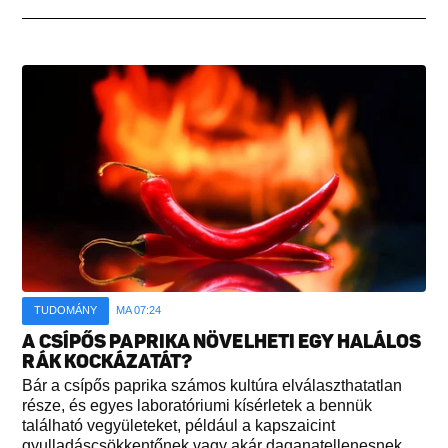
TUDOMÁNY
MA 07:24
A CSÍPŐS PAPRIKA NÖVELHETI EGY HALÁLOS
RÁK KOCKÁZATÁT?
Bár a csípős paprika számos kultúra elválaszthatatlan
része, és egyes laboratóriumi kísérletek a bennük
található vegyületeket, például a kapszaicint
gyulladáscsökkentőnek vagy akár daganatellenesnek