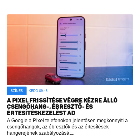
SZÍNES
KEDD 09:48
A PIXEL FRISSÍTÉSE VÉGRE KÉZRE ÁLLÓ
CSENGŐHANG-, ÉBRESZTŐ- ÉS
ÉRTESÍTÉSKEZELÉST AD
A Google a Pixel telefonokon jelentősen megkönnyíti a
csengőhangok, az ébresztők és az értesítések
hangerejének szabályozását...