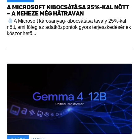
A MICROSOFT KIBOCSÁTÁSA 25%-KAL NŐTT
– A NEHEZE MÉG HÁTRAVAN
A Microsoft károsanyag-kibocsátása tavaly 25%-kal
nőtt, ami főleg az adatközpontok gyors terjeszkedésének
köszönhető...