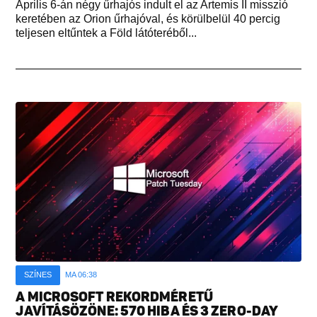
Április 6-án négy űrhajós indult el az Artemis II misszió
keretében az Orion űrhajóval, és körülbelül 40 percig
teljesen eltűntek a Föld látóteréből...
SZÍNES
MA 06:38
A MICROSOFT REKORDMÉRETŰ
JAVÍTÁSÖZÖNE: 570 HIBA ÉS 3 ZERO-DAY