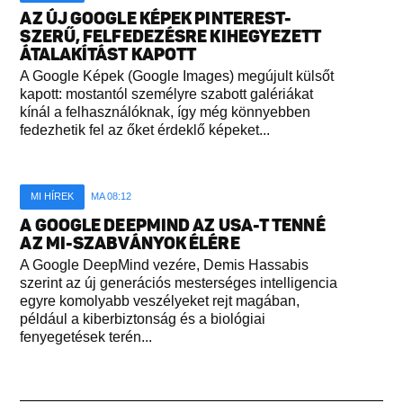
AZ ÚJ GOOGLE KÉPEK PINTEREST-
SZERŰ, FELFEDEZÉSRE KIHEGYEZETT
ÁTALAKÍTÁST KAPOTT
A Google Képek (Google Images) megújult külsőt
kapott: mostantól személyre szabott galériákat
kínál a felhasználóknak, így még könnyebben
fedezhetik fel az őket érdeklő képeket...
MI HÍREK
MA 08:12
A GOOGLE DEEPMIND AZ USA-T TENNÉ
AZ MI-SZABVÁNYOK ÉLÉRE
A Google DeepMind vezére, Demis Hassabis
szerint az új generációs mesterséges intelligencia
egyre komolyabb veszélyeket rejt magában,
például a kiberbiztonság és a biológiai
fenyegetések terén...