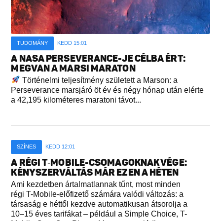
TUDOMÁNY
KEDD 15:01
A NASA PERSEVERANCE-JE CÉLBA ÉRT:
MEGVAN A MARSI MARATON
Történelmi teljesítmény született a Marson: a
Perseverance marsjáró öt év és négy hónap után elérte
a 42,195 kilométeres maratoni távot...
SZÍNES
KEDD 12:01
A RÉGI T‑MOBILE-CSOMAGOKNAK VÉGE:
KÉNYSZERVÁLTÁS MÁR EZEN A HÉTEN
Ami kezdetben ártalmatlannak tűnt, most minden
régi T-Mobile-előfizető számára valódi változás: a
társaság e héttől kezdve automatikusan átsorolja a
10–15 éves tarifákat – például a Simple Choice, T-