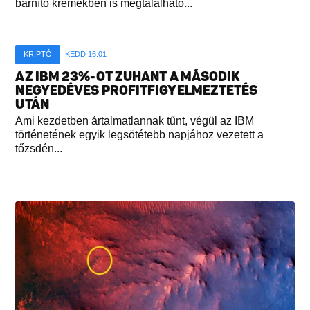
barnító krémekben is megtalálható...
KRIPTÓ
KEDD 16:01
AZ IBM 23%-OT ZUHANT A MÁSODIK
NEGYEDÉVES PROFITFIGYELMEZTETÉS
UTÁN
Ami kezdetben ártalmatlannak tűnt, végül az IBM
történetének egyik legsötétebb napjához vezetett a
tőzsdén...