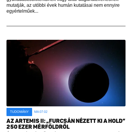
mutatják, az utóbbi évek humán kutatásai nem ennyire
egyértelműek...
TUDOMÁNY
MA 07:02
AZ ARTEMIS II: „FURCSÁN NÉZETT KI A HOLD”
250 EZER MÉRFÖLDRŐL