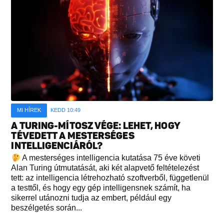
MI HÍREK
KEDD 10:49
A TURING-MÍTOSZ VÉGE: LEHET, HOGY
TÉVEDETT A MESTERSÉGES
INTELLIGENCIÁRÓL?
A mesterséges intelligencia kutatása 75 éve követi
Alan Turing útmutatását, aki két alapvető feltételezést
tett: az intelligencia létrehozható szoftverből, függetlenül
a testtől, és hogy egy gép intelligensnek számít, ha
sikerrel utánozni tudja az embert, például egy
beszélgetés során...