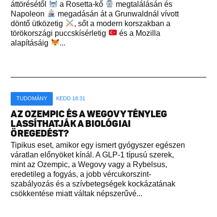
áttörésétől
a Rosetta-kő
megtalálásán és
Napoleon
megadásán át a Grunwaldnál vívott
döntő ütközetig
, sőt a modern korszakban a
törökországi puccskísérletig
és a Mozilla
alapításáig
...
TUDOMÁNY
KEDD 18:31
AZ OZEMPIC ÉS A WEGOVY TÉNYLEG
LASSÍTHATJÁK A BIOLÓGIAI
ÖREGEDÉST?
Tipikus eset, amikor egy ismert gyógyszer egészen
váratlan előnyöket kínál. A GLP-1 típusú szerek,
mint az Ozempic, a Wegovy vagy a Rybelsus,
eredetileg a fogyás, a jobb vércukorszint-
szabályozás és a szívbetegségek kockázatának
csökkentése miatt váltak népszerűvé...