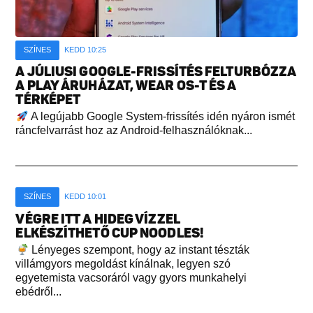
SZÍNES
KEDD 10:25
A JÚLIUSI GOOGLE-FRISSÍTÉS FELTURBÓZZA
A PLAY ÁRUHÁZAT, WEAR OS-T ÉS A
TÉRKÉPET
A legújabb Google System-frissítés idén nyáron ismét
ráncfelvarrást hoz az Android-felhasználóknak...
SZÍNES
KEDD 10:01
VÉGRE ITT A HIDEG VÍZZEL
ELKÉSZÍTHETŐ CUP NOODLES!
Lényeges szempont, hogy az instant tészták
villámgyors megoldást kínálnak, legyen szó
egyetemista vacsoráról vagy gyors munkahelyi
ebédről...