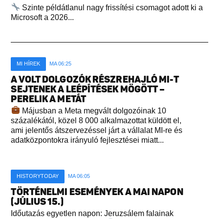
Szinte példátlanul nagy frissítési csomagot adott ki a
Microsoft a 2026...
MI HÍREK
MA 06:25
A VOLT DOLGOZÓK RÉSZREHAJLÓ MI-T
SEJTENEK A LEÉPÍTÉSEK MÖGÖTT –
PERELIK A METÁT
Májusban a Meta megvált dolgozóinak 10
százalékától, közel 8 000 alkalmazottat küldött el,
ami jelentős átszervezéssel járt a vállalat MI-re és
adatközpontokra irányuló fejlesztései miatt...
HISTORYTODAY
MA 06:05
TÖRTÉNELMI ESEMÉNYEK A MAI NAPON
(JÚLIUS 15.)
Időutazás egyetlen napon: Jeruzsálem falainak