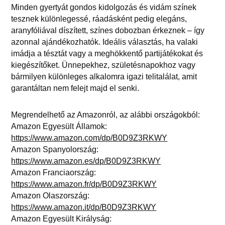
Minden gyertyát gondos kidolgozás és vidám színek
tesznek különlegessé, ráadásként pedig elegáns,
aranyfóliával díszített, színes dobozban érkeznek – így
azonnal ajándékozhatók. Ideális választás, ha valaki
imádja a tésztát vagy a meghökkentő partijátékokat és
kiegészítőket. Ünnepekhez, születésnapokhoz vagy
bármilyen különleges alkalomra igazi telitalálat, amit
garantáltan nem felejt majd el senki.
Megrendelhető az Amazonról, az alábbi országokból:
Amazon Egyesült Államok:
https://www.amazon.com/dp/B0D9Z3RKWY
Amazon Spanyolország:
https://www.amazon.es/dp/B0D9Z3RKWY
Amazon Franciaország:
https://www.amazon.fr/dp/B0D9Z3RKWY
Amazon Olaszország:
https://www.amazon.it/dp/B0D9Z3RKWY
Amazon Egyesült Királyság: