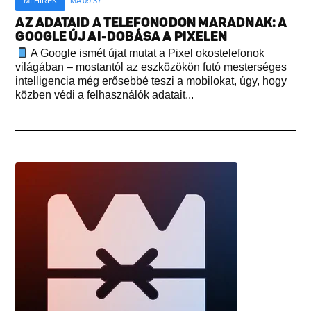
MI HÍREK
MA 09:37
AZ ADATAID A TELEFONODON MARADNAK: A
GOOGLE ÚJ AI-DOBÁSA A PIXELEN
A Google ismét újat mutat a Pixel okostelefonok
világában – mostantól az eszközökön futó mesterséges
intelligencia még erősebbé teszi a mobilokat, úgy, hogy
közben védi a felhasználók adatait...