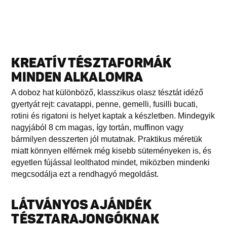
KREATÍV TÉSZTAFORMÁK
MINDEN ALKALOMRA
A doboz hat különböző, klasszikus olasz tésztát idéző
gyertyát rejt: cavatappi, penne, gemelli, fusilli bucati,
rotini és rigatoni is helyet kaptak a készletben. Mindegyik
nagyjából 8 cm magas, így tortán, muffinon vagy
bármilyen desszerten jól mutatnak. Praktikus méretük
miatt könnyen elférnek még kisebb süteményeken is, és
egyetlen fújással leolthatod mindet, miközben mindenki
megcsodálja ezt a rendhagyó megoldást.
LÁTVÁNYOS AJÁNDÉK
TÉSZTARAJONGÓKNAK