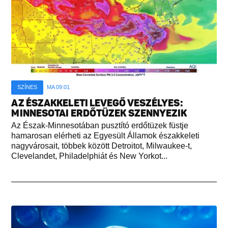
SZÍNES
MA 09:01
AZ ÉSZAKKELETI LEVEGŐ VESZÉLYES:
MINNESOTAI ERDŐTÜZEK SZENNYEZIK
Az Észak-Minnesotában pusztító erdőtüzek füstje
hamarosan elérheti az Egyesült Államok északkeleti
nagyvárosait, többek között Detroitot, Milwaukee-t,
Clevelandet, Philadelphiát és New Yorkot...