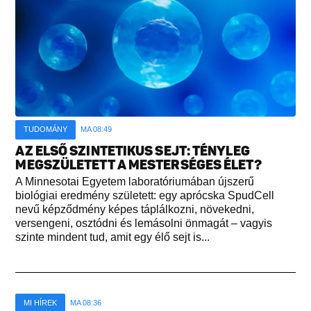
TUDOMÁNY
MA 08:49
AZ ELSŐ SZINTETIKUS SEJT: TÉNYLEG
MEGSZÜLETETT A MESTERSÉGES ÉLET?
A Minnesotai Egyetem laboratóriumában újszerű
biológiai eredmény született: egy aprócska SpudCell
nevű képződmény képes táplálkozni, növekedni,
versengeni, osztódni és lemásolni önmagát – vagyis
szinte mindent tud, amit egy élő sejt is...
MI HÍREK
MA 08:36