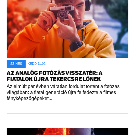
SZÍNES
KEDD 11:02
AZ ANALÓG FOTÓZÁS VISSZATÉR: A
FIATALOK ÚJRA TEKERCSRE LŐNEK
Az elmúlt pár évben váratlan fordulat történt a fotózás
világában: a fiatal generáció újra felfedezte a filmes
fényképezőgépeket...