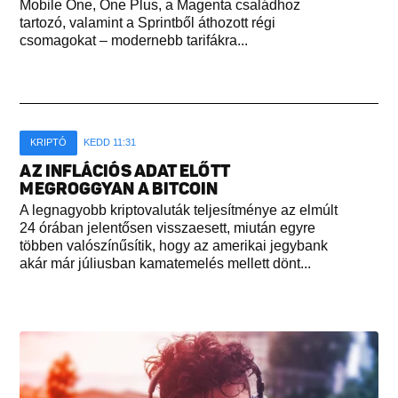
Mobile One, One Plus, a Magenta családhoz
tartozó, valamint a Sprintből áthozott régi
csomagokat – modernebb tarifákra...
KRIPTÓ
KEDD 11:31
AZ INFLÁCIÓS ADAT ELŐTT
MEGROGGYAN A BITCOIN
A legnagyobb kriptovaluták teljesítménye az elmúlt
24 órában jelentősen visszaesett, miután egyre
többen valószínűsítik, hogy az amerikai jegybank
akár már júliusban kamatemelés mellett dönt...