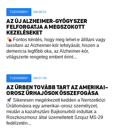
TUDOMÁNY
MA 08:01
AZ ÚJ ALZHEIMER-GYÓGYSZER
FELFORGATJA A MEGSZOKOTT
KEZELÉSEKET
Fontos kérdés, hogy meg lehet-e állítani vagy
lassítani az Alzheimer-kór lefolyását, hiszen a
demencia legfőbb oka, az Alzheimer-kór,
világszerte rengeteg embert érint...
TUDOMÁNY
MA 07:49
AZ ŰRBEN TOVÁBB TART AZ AMERIKAI–
OROSZ ŰRHAJÓSOK ÖSSZEFOGÁSA
Sikeresen megérkezett kedden a Nemzetközi
Űrállomásra egy amerikai–orosz személyzet,
miután a kazahsztáni Bajkonurból indultak a
Roszkoszmosz által üzemeltetett Szojuz MS-29
fedélzetén...