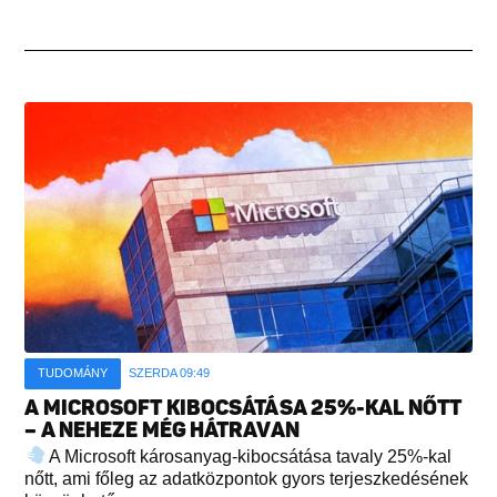
TUDOMÁNY
SZERDA 09:49
A MICROSOFT KIBOCSÁTÁSA 25%-KAL NŐTT
– A NEHEZE MÉG HÁTRAVAN
A Microsoft károsanyag-kibocsátása tavaly 25%-kal
nőtt, ami főleg az adatközpontok gyors terjeszkedésének