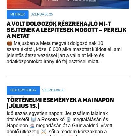
MI HÍREK
SZERDA 06:25
A VOLT DOLGOZÓK RÉSZREHAJLÓ MI-T
SEJTENEK A LEÉPÍTÉSEK MÖGÖTT – PERELIK
A METÁT
Májusban a Meta megvált dolgozóinak 10
százalékától, közel 8 000 alkalmazottat küldött el, ami
jelentős átszervezéssel járt a vállalat MI-re és
adatközpontokra irányuló fejlesztései miatt...
HISTORYTODAY
SZERDA 06:05
TÖRTÉNELMI ESEMÉNYEK A MAI NAPON
(JÚLIUS 15.)
Időutazás egyetlen napon: Jeruzsálem falainak
áttörésétől
a Rosetta-kő
megtalálásán és
Napoleon
megadásán át a Grunwaldnál vívott
döntő ütközetig
, sőt a modern korszakban a