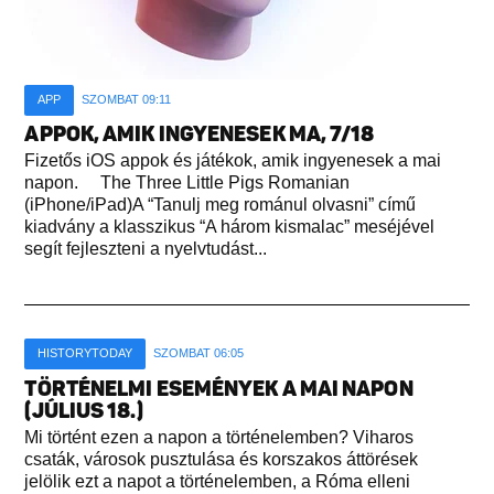
APP
SZOMBAT 09:11
APPOK, AMIK INGYENESEK MA, 7/18
Fizetős iOS appok és játékok, amik ingyenesek a mai
napon. The Three Little Pigs Romanian
(iPhone/iPad)A “Tanulj meg románul olvasni” című
kiadvány a klasszikus “A három kismalac” meséjével
segít fejleszteni a nyelvtudást...
HISTORYTODAY
SZOMBAT 06:05
TÖRTÉNELMI ESEMÉNYEK A MAI NAPON
(JÚLIUS 18.)
Mi történt ezen a napon a történelemben? Viharos
csaták, városok pusztulása és korszakos áttörések
jelölik ezt a napot a történelemben, a Róma elleni