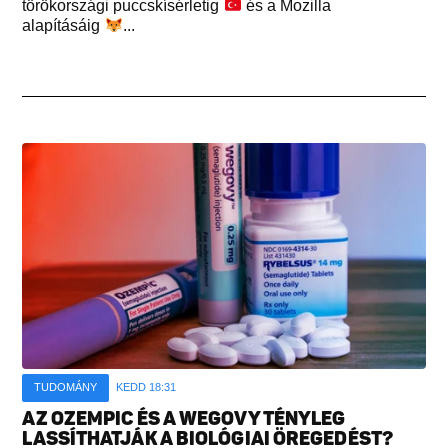
törökországi puccskísérletig
és a Mozilla
alapításáig
...
TUDOMÁNY
KEDD 18:31
AZ OZEMPIC ÉS A WEGOVY TÉNYLEG
LASSÍTHATJÁK A BIOLÓGIAI ÖREGEDÉST?