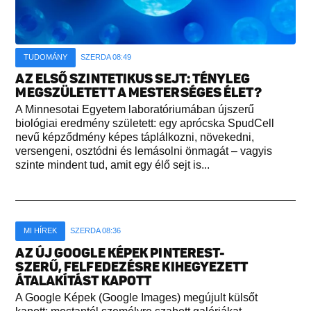
TUDOMÁNY
SZERDA 08:49
AZ ELSŐ SZINTETIKUS SEJT: TÉNYLEG
MEGSZÜLETETT A MESTERSÉGES ÉLET?
A Minnesotai Egyetem laboratóriumában újszerű
biológiai eredmény született: egy aprócska SpudCell
nevű képződmény képes táplálkozni, növekedni,
versengeni, osztódni és lemásolni önmagát – vagyis
szinte mindent tud, amit egy élő sejt is...
MI HÍREK
SZERDA 08:36
AZ ÚJ GOOGLE KÉPEK PINTEREST-
SZERŰ, FELFEDEZÉSRE KIHEGYEZETT
ÁTALAKÍTÁST KAPOTT
A Google Képek (Google Images) megújult külsőt