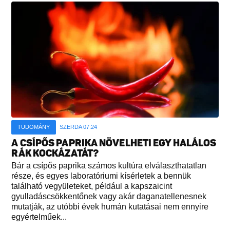
TUDOMÁNY
SZERDA 07:24
A CSÍPŐS PAPRIKA NÖVELHETI EGY HALÁLOS
RÁK KOCKÁZATÁT?
Bár a csípős paprika számos kultúra elválaszthatatlan
része, és egyes laboratóriumi kísérletek a bennük
található vegyületeket, például a kapszaicint
gyulladáscsökkentőnek vagy akár daganatellenesnek
mutatják, az utóbbi évek humán kutatásai nem ennyire
egyértelműek...