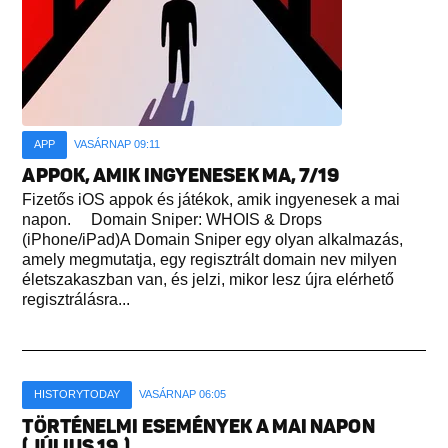
APP
VASÁRNAP 09:11
APPOK, AMIK INGYENESEK MA, 7/19
Fizetős iOS appok és játékok, amik ingyenesek a mai
napon. Domain Sniper: WHOIS & Drops
(iPhone/iPad)A Domain Sniper egy olyan alkalmazás,
amely megmutatja, egy regisztrált domain nev milyen
életszakaszban van, és jelzi, mikor lesz újra elérhető
regisztrálásra...
HISTORYTODAY
VASÁRNAP 06:05
TÖRTÉNELMI ESEMÉNYEK A MAI NAPON
(JÚLIUS 19.)