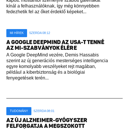
kapott: mostantól személyre szabott galériákat
kínál a felhasználóknak, így még könnyebben
fedezhetik fel az őket érdeklő képeket...
MI HÍREK
SZERDA 08:12
A GOOGLE DEEPMIND AZ USA-T TENNÉ
AZ MI-SZABVÁNYOK ÉLÉRE
A Google DeepMind vezére, Demis Hassabis
szerint az új generációs mesterséges intelligencia
egyre komolyabb veszélyeket rejt magában,
például a kiberbiztonság és a biológiai
fenyegetések terén...
TUDOMÁNY
SZERDA 08:01
AZ ÚJ ALZHEIMER-GYÓGYSZER
FELFORGATJA A MEGSZOKOTT