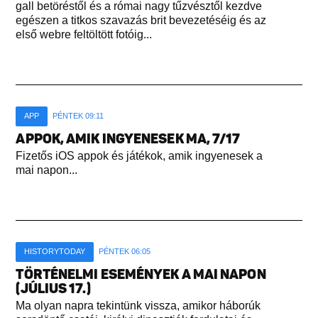
gall betöréstől és a római nagy tűzvésztől kezdve
egészen a titkos szavazás brit bevezetéséig és az
első webre feltöltött fotóig...
APP
PÉNTEK 09:11
APPOK, AMIK INGYENESEK MA, 7/17
Fizetős iOS appok és játékok, amik ingyenesek a
mai napon...
HISTORYTODAY
PÉNTEK 06:05
TÖRTÉNELMI ESEMÉNYEK A MAI NAPON
(JÚLIUS 17.)
Ma olyan napra tekintünk vissza, amikor háborúk