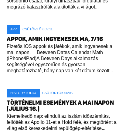
sorsdöntő csatái, királyi dinasztiák fordulatai és
megrázó katasztrófák alakították a világot...
APP
CSÜTÖRTÖK 09:11
APPOK, AMIK INGYENESEK MA, 7/16
Fizetős iOS appok és játékok, amik ingyenesek a
mai napon. Between Dates Calendar Math
(iPhone/iPad)A Between Days alkalmazás
segítségével egyszerűen és gyorsan
meghatározható, hány nap van két dátum között...
HISTORYTODAY
CSÜTÖRTÖK 06:05
TÖRTÉNELMI ESEMÉNYEK A MAI NAPON
(JÚLIUS 16.)
Kiemelkedő nap: elindult az iszlám időszámítás,
fellőtték az Apollo 11-et a Hold felé, és megtörtént a
világ első kereskedelmi repülőgép-eltérítése...