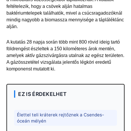
feltételezik, hogy a csövek alján hatalmas
baktériumtelepek találhatók, mivel a csúcsragadozóknál
mindig nagyobb a biomassza mennyisége a tápláléklánc
alján.
A kutatás 28 napja során több mint 800 rövid ideig tartó
földrengést észleltek a 150 kilométeres árok mentén,
amelyek aktív gázszivárgásra utalnak az egész területen.
A gázösszetétel vizsgálata jelentős légköri eredetű
komponenst mutatott ki.
EZ IS ÉRDEKELHET
Élettel teli kráterek rejtőznek a Csendes-
óceán mélyén