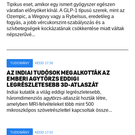
Tipikus eset, amikor egy ismert gyógyszer egészen
váratlan előnyöket kínál. A GLP-1 típusú szerek, mint az
Ozempic, a Wegovy vagy a Rybelsus, eredetileg a
fogyás, a jobb vércukorszint-szabályozás és a
szívbetegségek kockázatának csökkentése miatt váltak
népszerűvé...
TUDOMÁNY
KEDD 17:30
AZ INDIAI TUDÓSOK MEGALKOTTÁK AZ
EMBERI AGYTÖRZS EDDIGI
LEGRÉSZLETESEBB 3D-ATLASZÁT
Indiai kutatók a világ eddigi legrészletesebb,
háromdimenziós agytörzs-atlaszát hozták létre,
amelyben MRI-felvételeket több mint 500
mikroszkópos szövetrészlettel kapcsoltak össze...
TUDOMÁNY
KEDD 17:01