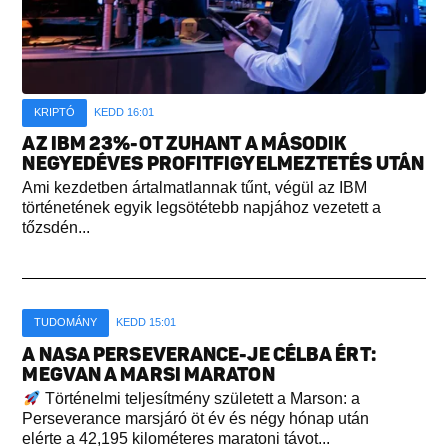
KRIPTÓ
KEDD 16:01
AZ IBM 23%-OT ZUHANT A MÁSODIK
NEGYEDÉVES PROFITFIGYELMEZTETÉS UTÁN
Ami kezdetben ártalmatlannak tűnt, végül az IBM
történetének egyik legsötétebb napjához vezetett a
tőzsdén...
TUDOMÁNY
KEDD 15:01
A NASA PERSEVERANCE-JE CÉLBA ÉRT:
MEGVAN A MARSI MARATON
Történelmi teljesítmény született a Marson: a
Perseverance marsjáró öt év és négy hónap után
elérte a 42,195 kilométeres maratoni távot...