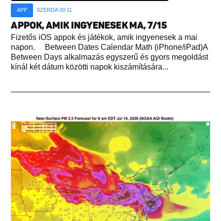
APP
SZERDA 09:11
APPOK, AMIK INGYENESEK MA, 7/15
Fizetős iOS appok és játékok, amik ingyenesek a mai
napon. Between Dates Calendar Math (iPhone/iPad)A
Between Days alkalmazás egyszerű és gyors megoldást
kínál két dátum közötti napok kiszámítására...