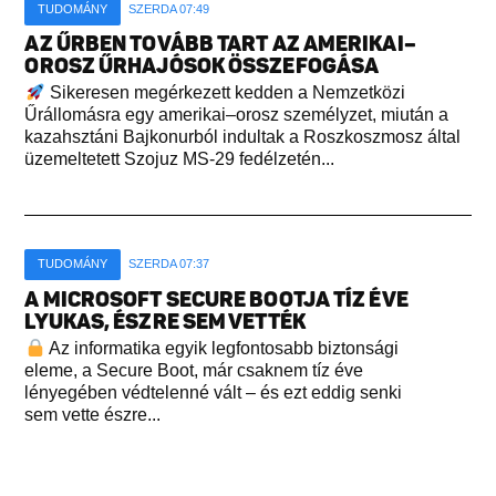
TUDOMÁNY
SZERDA 07:49
AZ ŰRBEN TOVÁBB TART AZ AMERIKAI–
OROSZ ŰRHAJÓSOK ÖSSZEFOGÁSA
Sikeresen megérkezett kedden a Nemzetközi
Űrállomásra egy amerikai–orosz személyzet, miután a
kazahsztáni Bajkonurból indultak a Roszkoszmosz által
üzemeltetett Szojuz MS-29 fedélzetén...
TUDOMÁNY
SZERDA 07:37
A MICROSOFT SECURE BOOTJA TÍZ ÉVE
LYUKAS, ÉSZRE SEM VETTÉK
Az informatika egyik legfontosabb biztonsági
eleme, a Secure Boot, már csaknem tíz éve
lényegében védtelenné vált – és ezt eddig senki
sem vette észre...