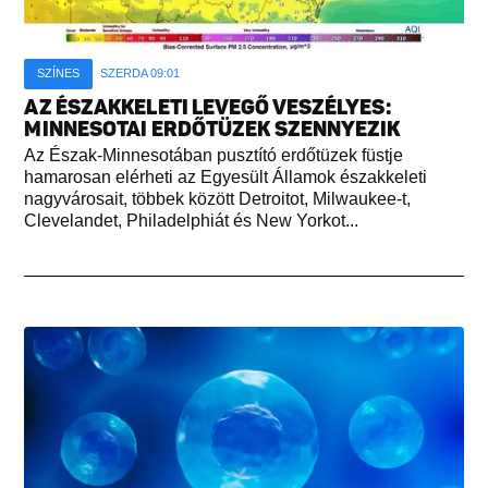
SZÍNES
SZERDA 09:01
AZ ÉSZAKKELETI LEVEGŐ VESZÉLYES:
MINNESOTAI ERDŐTÜZEK SZENNYEZIK
Az Észak-Minnesotában pusztító erdőtüzek füstje
hamarosan elérheti az Egyesült Államok északkeleti
nagyvárosait, többek között Detroitot, Milwaukee-t,
Clevelandet, Philadelphiát és New Yorkot...