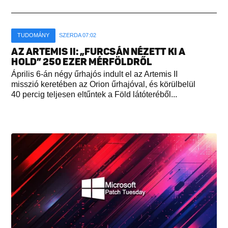
TUDOMÁNY
SZERDA 07:02
AZ ARTEMIS II: „FURCSÁN NÉZETT KI A
HOLD” 250 EZER MÉRFÖLDRŐL
Április 6-án négy űrhajós indult el az Artemis II
misszió keretében az Orion űrhajóval, és körülbelül
40 percig teljesen eltűntek a Föld látóteréből...