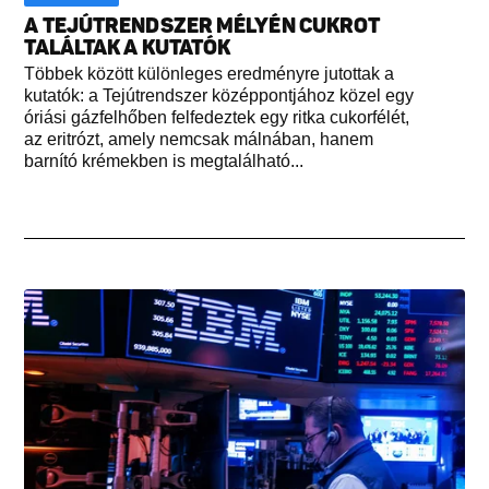
A TEJÚTRENDSZER MÉLYÉN CUKROT
TALÁLTAK A KUTATÓK
Többek között különleges eredményre jutottak a
kutatók: a Tejútrendszer középpontjához közel egy
óriási gázfelhőben felfedeztek egy ritka cukorfélét,
az eritrózt, amely nemcsak málnában, hanem
barnító krémekben is megtalálható...