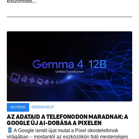
köszönhető...
MI HÍREK
SZERDA 09:37
AZ ADATAID A TELEFONODON MARADNAK: A
GOOGLE ÚJ AI-DOBÁSA A PIXELEN
A Google ismét újat mutat a Pixel okostelefonok
világában – mostantól az eszközökön futó mesterséges