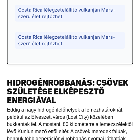
Costa Rica lélegzetelállító vulkánján Mars-
szerű élet rejtőzhet
Costa Rica lélegzetelállító vulkánján Mars-
szerű élet rejtőzhet
HIDROGÉNROBBANÁS: CSÖVEK
SZÜLETÉSE ELKÉPESZTŐ
ENERGIÁVAL
Eddig a nagy hidrogénlelőhelyek a lemezhatároknál,
például az Elveszett város (Lost City) közelében
bukkantak fel. A mostani, 80 kilométerre a lemezszélektől
lévő Kunlun mező ettől eltér. A csövek meredek falúak,
bennük több generációnyi robbanás nyomai láthatóak,