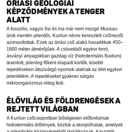
ÓRIÁSI GEOLÓGIAI
KÉPZŐDMÉNYEK A TENGER
ALATT
A fosszilis, vagyis ősi és ma már nem mozgó Mussau-
árok mentén jelentős, Kunlun névre keresztelt csőmezőt
azonosítottak. Ezek az óriási cső alakú hasadékok 450–
1800 méter átmérőjűek. A csövekből egykor forró,
ásványi anyagokban gazdag víz (hidrotermális fluidum)
áramlott, jelenleg főként elapadt kürtők, kisebb
repedéseken átszivárgó nyomok utalnak az élet egykori
jelenlétére. A repedéseket gyakran sárgás
mikroorganizmus-réteg fedi.
ÉLŐVILÁG ÉS FÖLDRENGÉSEK A
REJTETT VILÁGBAN
A Kunlun csőcsoportban bőségesen előfordulnak
hidrotermális élőlények, köztük a skorpióhalak, amelyek
a mikrobiális közösségekből táplálkoznak. A kutatók