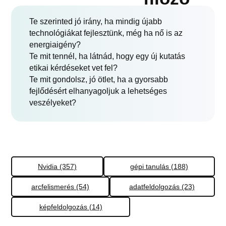
Te szerinted jó irány, ha mindig újabb
technológiákat fejlesztünk, még ha nő is az
energiaigény?
Te mit tennél, ha látnád, hogy egy új kutatás
etikai kérdéseket vet fel?
Te mit gondolsz, jó ötlet, ha a gyorsabb
fejlődésért elhanyagoljuk a lehetséges
veszélyeket?
Nvidia (357)
gépi tanulás (188)
arcfelismerés (54)
adatfeldolgozás (23)
képfeldolgozás (14)