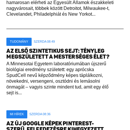
hamarosan elérheti az Egyesült Államok északkeleti
nagyvárosait, többek között Detroitot, Milwaukee-t,
Clevelandet, Philadelphiát és New Yorkot...
TUDOMÁNY
SZERDA 08:49
AZ ELSŐ SZINTETIKUS SEJT: TÉNYLEG
MEGSZÜLETETT A MESTERSÉGES ÉLET?
A Minnesotai Egyetem laboratóriumában újszerű
biológiai eredmény született: egy aprócska
SpudCell nevű képződmény képes táplálkozni,
növekedni, versengeni, osztódni és lemásolni
önmagát – vagyis szinte mindent tud, amit egy élő
sejt is...
MI HÍREK
SZERDA 08:36
AZ ÚJ GOOGLE KÉPEK PINTEREST-
SZERŰ, FELFEDEZÉSRE KIHEGYEZETT