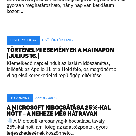
gyorsan meghatározható, hány nap van két dátum
között...
HISTORYTODAY
CSÜTÖRTÖK 06:05
TÖRTÉNELMI ESEMÉNYEK A MAI NAPON
(JÚLIUS 16.)
Kiemelkedő nap: elindult az iszlám időszámítás,
fellőtték az Apollo 11-et a Hold felé, és megtörtént a
világ első kereskedelmi repülőgép-eltérítése...
TUDOMÁNY
SZERDA 09:49
A MICROSOFT KIBOCSÁTÁSA 25%-KAL
NŐTT – A NEHEZE MÉG HÁTRAVAN
A Microsoft károsanyag-kibocsátása tavaly
25%-kal nőtt, ami főleg az adatközpontok gyors
terjeszkedésének köszönhető...