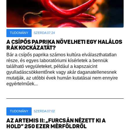
TUDOMÁNY
SZERDA 07:24
A CSÍPŐS PAPRIKA NÖVELHETI EGY HALÁLOS
RÁK KOCKÁZATÁT?
Bár a csípős paprika számos kultúra elválaszthatatlan
része, és egyes laboratóriumi kísérletek a bennük
található vegyületeket, például a kapszaicint
gyulladáscsökkentőnek vagy akár daganatellenesnek
mutatják, az utóbbi évek humán kutatásai nem ennyire
egyértelműek...
TUDOMÁNY
SZERDA 07:02
AZ ARTEMIS II: „FURCSÁN NÉZETT KI A
HOLD” 250 EZER MÉRFÖLDRŐL