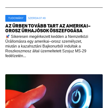
TUDOMÁNY
SZERDA 07:49
AZ ŰRBEN TOVÁBB TART AZ AMERIKAI–
OROSZ ŰRHAJÓSOK ÖSSZEFOGÁSA
Sikeresen megérkezett kedden a Nemzetközi
Űrállomásra egy amerikai–orosz személyzet,
miután a kazahsztáni Bajkonurból indultak a
Roszkoszmosz által üzemeltetett Szojuz MS-29
fedélzetén...