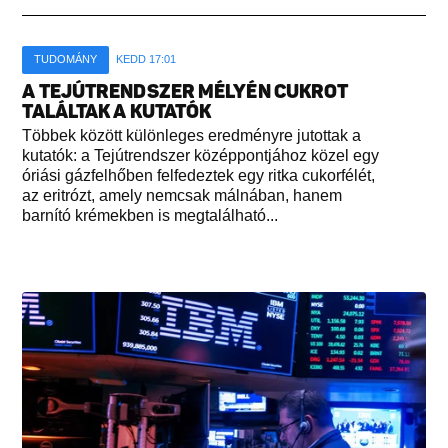
TUDOMÁNY
KEDD 17:01
A TEJÚTRENDSZER MÉLYÉN CUKROT
TALÁLTAK A KUTATÓK
Többek között különleges eredményre jutottak a
kutatók: a Tejútrendszer középpontjához közel egy
óriási gázfelhőben felfedeztek egy ritka cukorfélét,
az eritrózt, amely nemcsak málnában, hanem
barnító krémekben is megtalálható...