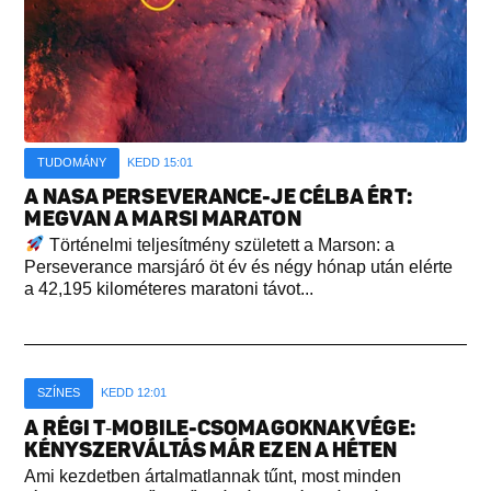
TUDOMÁNY
KEDD 15:01
A NASA PERSEVERANCE-JE CÉLBA ÉRT:
MEGVAN A MARSI MARATON
Történelmi teljesítmény született a Marson: a
Perseverance marsjáró öt év és négy hónap után elérte
a 42,195 kilométeres maratoni távot...
SZÍNES
KEDD 12:01
A RÉGI T‑MOBILE-CSOMAGOKNAK VÉGE:
KÉNYSZERVÁLTÁS MÁR EZEN A HÉTEN
Ami kezdetben ártalmatlannak tűnt, most minden