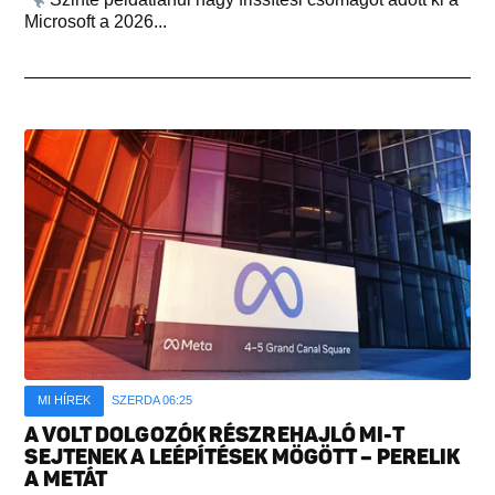
Microsoft a 2026...
MI HÍREK
SZERDA 06:25
A VOLT DOLGOZÓK RÉSZREHAJLÓ MI-T
SEJTENEK A LEÉPÍTÉSEK MÖGÖTT – PERELIK
A METÁT