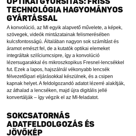
OPTIKAI GYORSÍTÁS: FRISS
TECHNOLÓGIA HAGYOMÁNYOS
GYÁRTÁSSAL
A konvolúció, az MI egyik alapvető művelete, a képek,
szövegek, videók mintázatainak felismerésében
kulcsfontosságú. Általában nagyon sok számítást és
áramot emészt fel, de a kutatók optikai elemeket
integráltak szilíciumcsipre, így a konvolúció
lézersugarakkal és mikroszkopikus Fresnel-lencsékkel
fut. Ezek a lapos, hajszálnál vékonyabb lencsék
félvezetőipari eljárásokkal készülnek, és a csipen
kapnak helyet. A feldolgozandó adatot lézerré alakítják,
az áthalad a lencséken, majd újra digitális jellé
konvertálják – így végzik el az MI-feladatot.
SOKCSATORNÁS
ADATFELDOLGOZÁS ÉS
JÖVŐKÉP