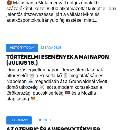
Májusban a Meta megvált dolgozóinak 10
százalékától, közel 8 000 alkalmazottat küldött el, ami
jelentős átszervezéssel járt a vállalat MI-re és
adatközpontokra irányuló fejlesztései miatt...
HISTORYTODAY
SZERDA 06:05
TÖRTÉNELMI ESEMÉNYEK A MAI NAPON
(JÚLIUS 15.)
Időutazás egyetlen napon: Jeruzsálem falainak
áttörésétől
a Rosetta-kő
megtalálásán és
Napoleon
megadásán át a Grunwaldnál vívott
döntő ütközetig
, sőt a modern korszakban a
törökországi puccskísérletig
és a Mozilla
alapításáig
...
TUDOMÁNY
KEDD 18:31
AZ OZEMPIC ÉS A WEGOVY TÉNYLEG