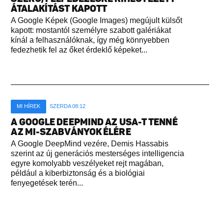
ÁTALAKÍTÁST KAPOTT
A Google Képek (Google Images) megújult külsőt
kapott: mostantól személyre szabott galériákat
kínál a felhasználóknak, így még könnyebben
fedezhetik fel az őket érdeklő képeket...
MI HÍREK
SZERDA 08:12
A GOOGLE DEEPMIND AZ USA-T TENNÉ
AZ MI-SZABVÁNYOK ÉLÉRE
A Google DeepMind vezére, Demis Hassabis
szerint az új generációs mesterséges intelligencia
egyre komolyabb veszélyeket rejt magában,
például a kiberbiztonság és a biológiai
fenyegetések terén...