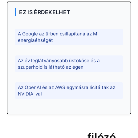
EZ IS ÉRDEKELHET
A Google az űrben csillapítaná az MI
energiaéhségét
Az év leglátványosabb üstököse és a
szuperhold is látható az égen
Az OpenAI és az AWS egymásra licitáltak az
NVIDIA-val
filózó