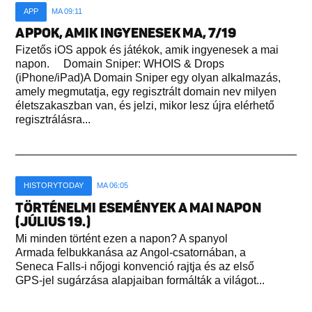
APP
MA 09:11
APPOK, AMIK INGYENESEK MA, 7/19
Fizetős iOS appok és játékok, amik ingyenesek a mai
napon. Domain Sniper: WHOIS & Drops
(iPhone/iPad)A Domain Sniper egy olyan alkalmazás,
amely megmutatja, egy regisztrált domain nev milyen
életszakaszban van, és jelzi, mikor lesz újra elérhető
regisztrálásra...
HISTORYTODAY
MA 06:05
TÖRTÉNELMI ESEMÉNYEK A MAI NAPON
(JÚLIUS 19.)
Mi minden történt ezen a napon? A spanyol
Armada felbukkanása az Angol-csatornában, a
Seneca Falls-i nőjogi konvenció rajtja és az első
GPS-jel sugárzása alapjaiban formálták a világot...