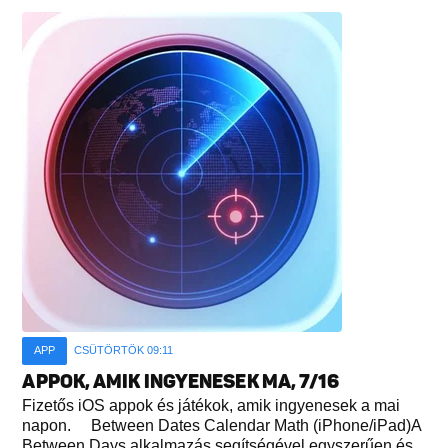
APP
CSÜTÖRTÖK 09:11
APPOK, AMIK INGYENESEK MA, 7/16
Fizetős iOS appok és játékok, amik ingyenesek a mai
napon. Between Dates Calendar Math (iPhone/iPad)A
Between Days alkalmazás segítségével egyszerűen és