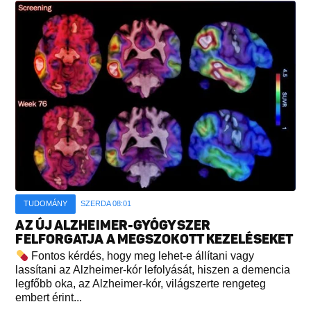
TUDOMÁNY
SZERDA 08:01
AZ ÚJ ALZHEIMER-GYÓGYSZER
FELFORGATJA A MEGSZOKOTT KEZELÉSEKET
Fontos kérdés, hogy meg lehet-e állítani vagy
lassítani az Alzheimer-kór lefolyását, hiszen a demencia
legfőbb oka, az Alzheimer-kór, világszerte rengeteg
embert érint...