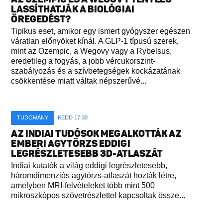
LASSÍTHATJÁK A BIOLÓGIAI
ÖREGEDÉST?
Tipikus eset, amikor egy ismert gyógyszer egészen
váratlan előnyöket kínál. A GLP-1 típusú szerek,
mint az Ozempic, a Wegovy vagy a Rybelsus,
eredetileg a fogyás, a jobb vércukorszint-
szabályozás és a szívbetegségek kockázatának
csökkentése miatt váltak népszerűvé...
TUDOMÁNY
KEDD 17:30
AZ INDIAI TUDÓSOK MEGALKOTTÁK AZ
EMBERI AGYTÖRZS EDDIGI
LEGRÉSZLETESEBB 3D-ATLASZÁT
Indiai kutatók a világ eddigi legrészletesebb,
háromdimenziós agytörzs-atlaszát hozták létre,
amelyben MRI-felvételeket több mint 500
mikroszkópos szövetrészlettel kapcsoltak össze...