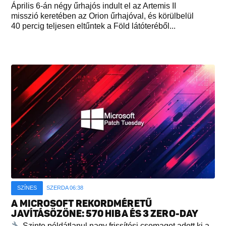
Április 6-án négy űrhajós indult el az Artemis II
misszió keretében az Orion űrhajóval, és körülbelül
40 percig teljesen eltűntek a Föld látóteréből...
SZÍNES
SZERDA 06:38
A MICROSOFT REKORDMÉRETŰ
JAVÍTÁSÖZÖNE: 570 HIBA ÉS 3 ZERO-DAY
Szinte példátlanul nagy frissítési csomagot adott ki a