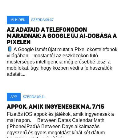
MI HÍREK
SZERDA 09:37
AZ ADATAID A TELEFONODON
MARADNAK: A GOOGLE ÚJ AI-DOBÁSA A
PIXELEN
A Google ismét újat mutat a Pixel okostelefonok
világában – mostantól az eszközökön futó
mesterséges intelligencia még erősebbé teszi a
mobilokat, úgy, hogy közben védi a felhasználók
adatait...
APP
SZERDA 09:11
APPOK, AMIK INGYENESEK MA, 7/15
Fizetős iOS appok és játékok, amik ingyenesek a
mai napon. Between Dates Calendar Math
(iPhone/iPad)A Between Days alkalmazás
egyszerű és gyors megoldást kínál két dátum