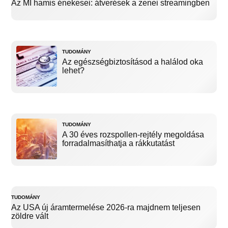
Az MI hamis énekesei: átverések a zenei streamingben
TUDOMÁNY
Az egészségbiztosításod a halálod oka
lehet?
TUDOMÁNY
A 30 éves rozspollen-rejtély megoldása
forradalmasíthatja a rákkutatást
TUDOMÁNY
Az USA új áramtermelése 2026-ra majdnem teljesen
zöldre vált