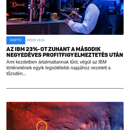
KRIPTÓ
KEDD 16:01
AZ IBM 23%-OT ZUHANT A MÁSODIK
NEGYEDÉVES PROFITFIGYELMEZTETÉS UTÁN
Ami kezdetben ártalmatlannak tűnt, végül az IBM
történetének egyik legsötétebb napjához vezetett a
tőzsdén...