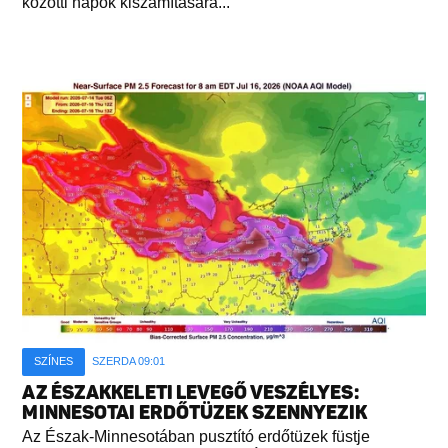
közötti napok kiszámítására...
SZÍNES
SZERDA 09:01
AZ ÉSZAKKELETI LEVEGŐ VESZÉLYES:
MINNESOTAI ERDŐTÜZEK SZENNYEZIK
Az Észak-Minnesotában pusztító erdőtüzek füstje