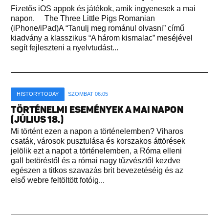
Fizetős iOS appok és játékok, amik ingyenesek a mai
napon. The Three Little Pigs Romanian
(iPhone/iPad)A “Tanulj meg románul olvasni” című
kiadvány a klasszikus “A három kismalac” meséjével
segít fejleszteni a nyelvtudást...
HISTORYTODAY
SZOMBAT 06:05
TÖRTÉNELMI ESEMÉNYEK A MAI NAPON
(JÚLIUS 18.)
Mi történt ezen a napon a történelemben? Viharos
csaták, városok pusztulása és korszakos áttörések
jelölik ezt a napot a történelemben, a Róma elleni
gall betöréstől és a római nagy tűzvésztől kezdve
egészen a titkos szavazás brit bevezetéséig és az
első webre feltöltött fotóig...