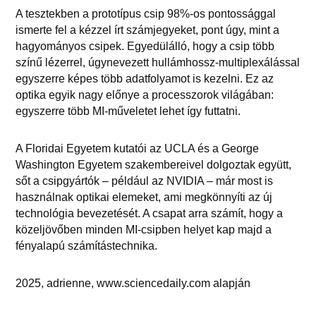
A tesztekben a prototípus csip 98%-os pontossággal
ismerte fel a kézzel írt számjegyeket, pont úgy, mint a
hagyományos csipek. Egyedülálló, hogy a csip több
színű lézerrel, úgynevezett hullámhossz-multiplexálással
egyszerre képes több adatfolyamot is kezelni. Ez az
optika egyik nagy előnye a processzorok világában:
egyszerre több MI-műveletet lehet így futtatni.
A Floridai Egyetem kutatói az UCLA és a George
Washington Egyetem szakembereivel dolgoztak együtt,
sőt a csipgyártók – például az NVIDIA – már most is
használnak optikai elemeket, ami megkönnyíti az új
technológia bevezetését. A csapat arra számít, hogy a
közeljövőben minden MI-csipben helyet kap majd a
fényalapú számítástechnika.
2025, adrienne, www.sciencedaily.com alapján