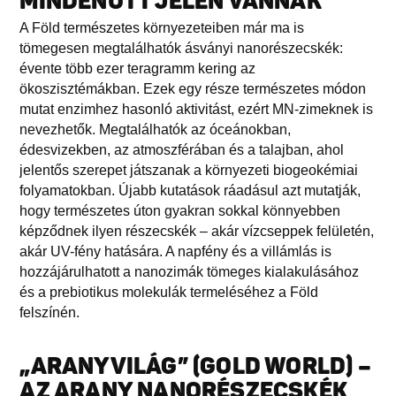
MINDENÜTT JELEN VANNAK
A Föld természetes környezeteiben már ma is
tömegesen megtalálhatók ásványi nanorészecskék:
évente több ezer teragramm kering az
ökoszisztémákban. Ezek egy része természetes módon
mutat enzimhez hasonló aktivitást, ezért MN-zimeknek is
nevezhetők. Megtalálhatók az óceánokban,
édesvizekben, az atmoszférában és a talajban, ahol
jelentős szerepet játszanak a környezeti biogeokémiai
folyamatokban. Újabb kutatások ráadásul azt mutatják,
hogy természetes úton gyakran sokkal könnyebben
képződnek ilyen részecskék – akár vízcseppek felületén,
akár UV-fény hatására. A napfény és a villámlás is
hozzájárulhatott a nanozimák tömeges kialakulásához
és a prebiotikus molekulák termeléséhez a Föld
felszínén.
„ARANYVILÁG” (GOLD WORLD) –
AZ ARANY NANORÉSZECSKÉK