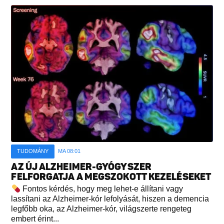
TUDOMÁNY
MA 08:01
AZ ÚJ ALZHEIMER-GYÓGYSZER
FELFORGATJA A MEGSZOKOTT KEZELÉSEKET
Fontos kérdés, hogy meg lehet-e állítani vagy
lassítani az Alzheimer-kór lefolyását, hiszen a demencia
legfőbb oka, az Alzheimer-kór, világszerte rengeteg
embert érint...