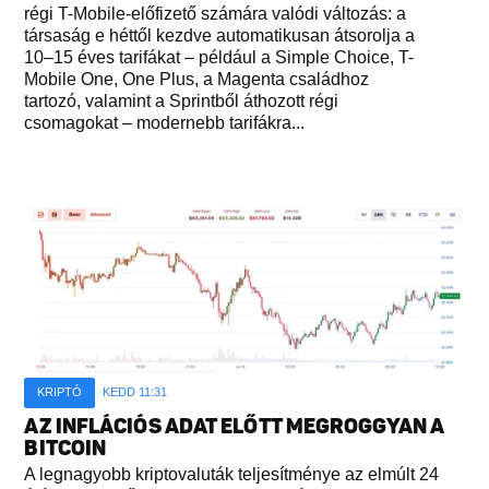
régi T-Mobile-előfizető számára valódi változás: a
társaság e héttől kezdve automatikusan átsorolja a
10–15 éves tarifákat – például a Simple Choice, T-
Mobile One, One Plus, a Magenta családhoz
tartozó, valamint a Sprintből áthozott régi
csomagokat – modernebb tarifákra...
KRIPTÓ
KEDD 11:31
AZ INFLÁCIÓS ADAT ELŐTT MEGROGGYAN A
BITCOIN
A legnagyobb kriptovaluták teljesítménye az elmúlt 24