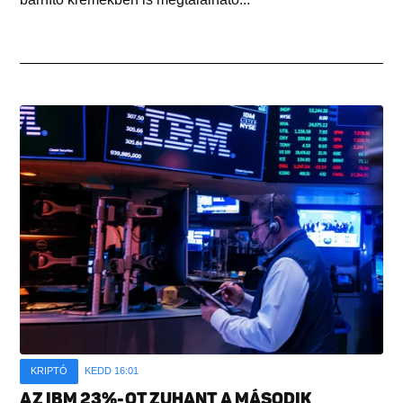
KRIPTÓ
KEDD 16:01
AZ IBM 23%-OT ZUHANT A MÁSODIK