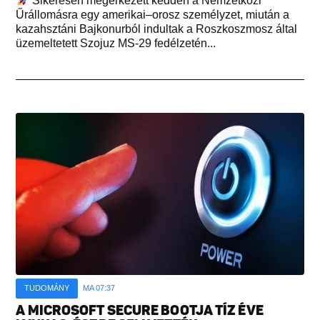
Sikeresen megérkezett kedden a Nemzetközi
Űrállomásra egy amerikai–orosz személyzet, miután a
kazahsztáni Bajkonurból indultak a Roszkoszmosz által
üzemeltetett Szojuz MS-29 fedélzetén...
TUDOMÁNY
MA 07:37
A MICROSOFT SECURE BOOTJA TÍZ ÉVE