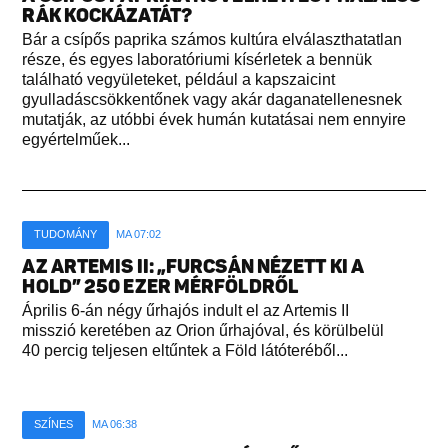
RÁK KOCKÁZATÁT?
Bár a csípős paprika számos kultúra elválaszthatatlan
része, és egyes laboratóriumi kísérletek a bennük
található vegyületeket, például a kapszaicint
gyulladáscsökkentőnek vagy akár daganatellenesnek
mutatják, az utóbbi évek humán kutatásai nem ennyire
egyértelműek...
TUDOMÁNY
MA 07:02
AZ ARTEMIS II: „FURCSÁN NÉZETT KI A
HOLD” 250 EZER MÉRFÖLDRŐL
Április 6-án négy űrhajós indult el az Artemis II
misszió keretében az Orion űrhajóval, és körülbelül
40 percig teljesen eltűntek a Föld látóteréből...
SZÍNES
MA 06:38