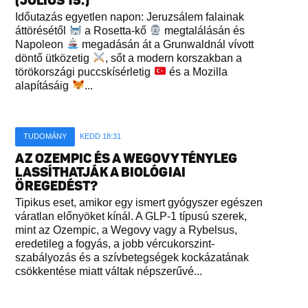
(JÚLIUS 15.)
Időutazás egyetlen napon: Jeruzsálem falainak
áttörésétől
a Rosetta-kő
megtalálásán és
Napoleon
megadásán át a Grunwaldnál vívott
döntő ütközetig
, sőt a modern korszakban a
törökországi puccskísérletig
és a Mozilla
alapításáig
...
TUDOMÁNY
KEDD 18:31
AZ OZEMPIC ÉS A WEGOVY TÉNYLEG
LASSÍTHATJÁK A BIOLÓGIAI
ÖREGEDÉST?
Tipikus eset, amikor egy ismert gyógyszer egészen
váratlan előnyöket kínál. A GLP-1 típusú szerek,
mint az Ozempic, a Wegovy vagy a Rybelsus,
eredetileg a fogyás, a jobb vércukorszint-
szabályozás és a szívbetegségek kockázatának
csökkentése miatt váltak népszerűvé...