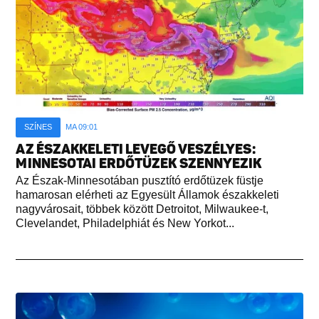
SZÍNES
MA 09:01
AZ ÉSZAKKELETI LEVEGŐ VESZÉLYES:
MINNESOTAI ERDŐTÜZEK SZENNYEZIK
Az Észak-Minnesotában pusztító erdőtüzek füstje
hamarosan elérheti az Egyesült Államok északkeleti
nagyvárosait, többek között Detroitot, Milwaukee-t,
Clevelandet, Philadelphiát és New Yorkot...