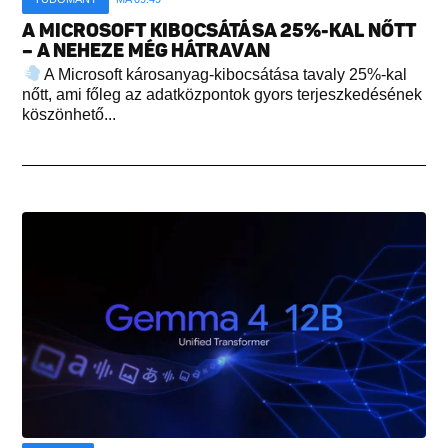
A MICROSOFT KIBOCSÁTÁSA 25%-KAL NŐTT
– A NEHEZE MÉG HÁTRAVAN
A Microsoft károsanyag-kibocsátása tavaly 25%-kal
nőtt, ami főleg az adatközpontok gyors terjeszkedésének
köszönhető...