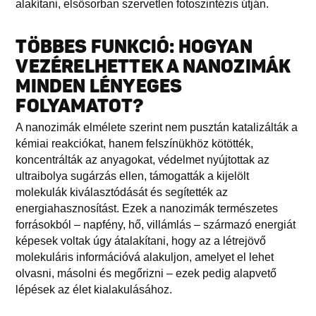
alakítani, elsősorban szervetlen fotoszintézis útján.
TÖBBES FUNKCIÓ: HOGYAN
VEZÉRELHETTEK A NANOZIMÁK
MINDEN LÉNYEGES
FOLYAMATOT?
A nanozimák elmélete szerint nem pusztán katalizálták a
kémiai reakciókat, hanem felszínükhöz kötötték,
koncentrálták az anyagokat, védelmet nyújtottak az
ultraibolya sugárzás ellen, támogatták a kijelölt
molekulák kiválasztódását és segítették az
energiahasznosítást. Ezek a nanozimák természetes
forrásokból – napfény, hő, villámlás – származó energiát
képesek voltak úgy átalakítani, hogy az a létrejövő
molekuláris információvá alakuljon, amelyet el lehet
olvasni, másolni és megőrizni – ezek pedig alapvető
lépések az élet kialakulásához.