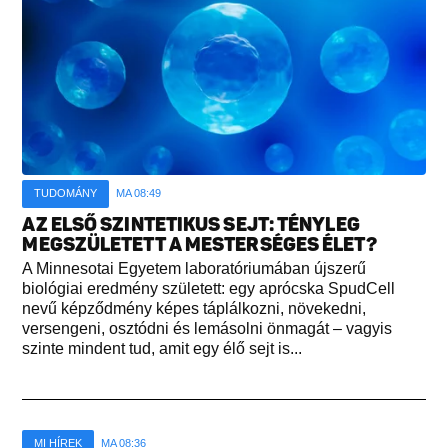
TUDOMÁNY
MA 08:49
AZ ELSŐ SZINTETIKUS SEJT: TÉNYLEG
MEGSZÜLETETT A MESTERSÉGES ÉLET?
A Minnesotai Egyetem laboratóriumában újszerű
biológiai eredmény született: egy aprócska SpudCell
nevű képződmény képes táplálkozni, növekedni,
versengeni, osztódni és lemásolni önmagát – vagyis
szinte mindent tud, amit egy élő sejt is...
MI HÍREK
MA 08:36