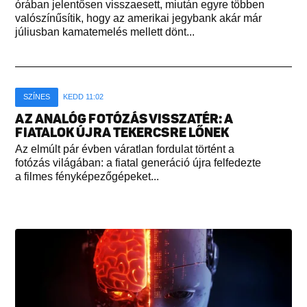
órában jelentősen visszaesett, miután egyre többen
valószínűsítik, hogy az amerikai jegybank akár már
júliusban kamatemelés mellett dönt...
SZÍNES
KEDD 11:02
AZ ANALÓG FOTÓZÁS VISSZATÉR: A
FIATALOK ÚJRA TEKERCSRE LŐNEK
Az elmúlt pár évben váratlan fordulat történt a
fotózás világában: a fiatal generáció újra felfedezte
a filmes fényképezőgépeket...