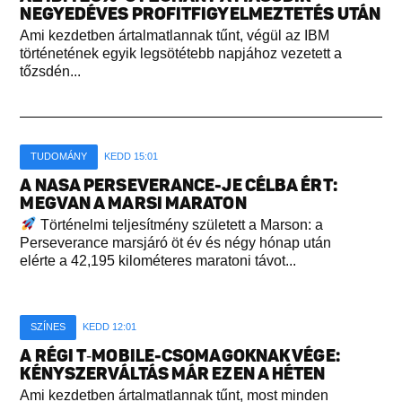
NEGYEDÉVES PROFITFIGYELMEZTETÉS UTÁN
Ami kezdetben ártalmatlannak tűnt, végül az IBM
történetének egyik legsötétebb napjához vezetett a
tőzsdén...
TUDOMÁNY
KEDD 15:01
A NASA PERSEVERANCE-JE CÉLBA ÉRT:
MEGVAN A MARSI MARATON
Történelmi teljesítmény született a Marson: a
Perseverance marsjáró öt év és négy hónap után
elérte a 42,195 kilométeres maratoni távot...
SZÍNES
KEDD 12:01
A RÉGI T‑MOBILE-CSOMAGOKNAK VÉGE:
KÉNYSZERVÁLTÁS MÁR EZEN A HÉTEN
Ami kezdetben ártalmatlannak tűnt, most minden