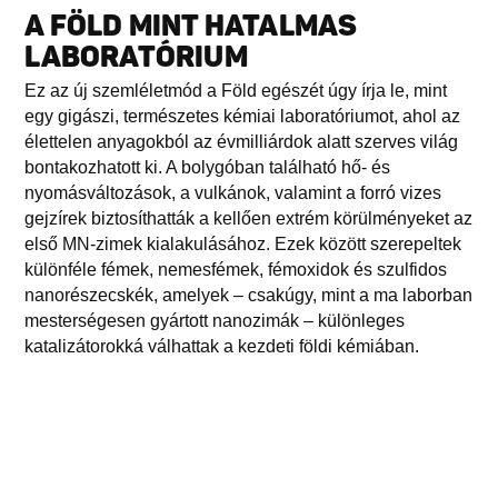
A FÖLD MINT HATALMAS
LABORATÓRIUM
Ez az új szemléletmód a Föld egészét úgy írja le, mint
egy gigászi, természetes kémiai laboratóriumot, ahol az
élettelen anyagokból az évmilliárdok alatt szerves világ
bontakozhatott ki. A bolygóban található hő- és
nyomásváltozások, a vulkánok, valamint a forró vizes
gejzírek biztosíthatták a kellően extrém körülményeket az
első MN-zimek kialakulásához. Ezek között szerepeltek
különféle fémek, nemesfémek, fémoxidok és szulfidos
nanorészecskék, amelyek – csakúgy, mint a ma laborban
mesterségesen gyártott nanozimák – különleges
katalizátorokká válhattak a kezdeti földi kémiában.