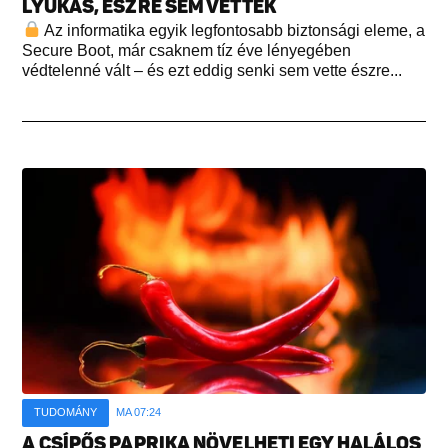
LYUKAS, ÉSZRE SEM VETTÉK
Az informatika egyik legfontosabb biztonsági eleme, a
Secure Boot, már csaknem tíz éve lényegében
védtelenné vált – és ezt eddig senki sem vette észre...
TUDOMÁNY
MA 07:24
A CSÍPŐS PAPRIKA NÖVELHETI EGY HALÁLOS