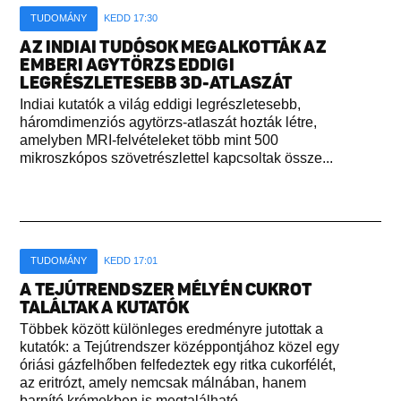
TUDOMÁNY
KEDD 17:30
AZ INDIAI TUDÓSOK MEGALKOTTÁK AZ
EMBERI AGYTÖRZS EDDIGI
LEGRÉSZLETESEBB 3D-ATLASZÁT
Indiai kutatók a világ eddigi legrészletesebb,
háromdimenziós agytörzs-atlaszát hozták létre,
amelyben MRI-felvételeket több mint 500
mikroszkópos szövetrészlettel kapcsoltak össze...
TUDOMÁNY
KEDD 17:01
A TEJÚTRENDSZER MÉLYÉN CUKROT
TALÁLTAK A KUTATÓK
Többek között különleges eredményre jutottak a
kutatók: a Tejútrendszer középpontjához közel egy
óriási gázfelhőben felfedeztek egy ritka cukorfélét,
az eritrózt, amely nemcsak málnában, hanem
barnító krémekben is megtalálható...