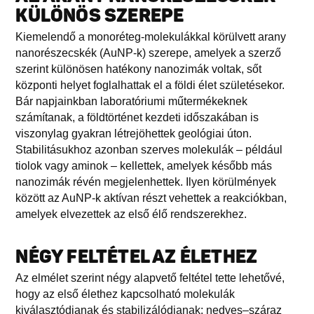
KÜLÖNÖS SZEREPE
Kiemelendő a monoréteg-molekulákkal körülvett arany
nanorészecskék (AuNP-k) szerepe, amelyek a szerző
szerint különösen hatékony nanozimák voltak, sőt
központi helyet foglalhattak el a földi élet születésekor.
Bár napjainkban laboratóriumi műtermékeknek
számítanak, a földtörténet kezdeti időszakában is
viszonylag gyakran létrejöhettek geológiai úton.
Stabilitásukhoz azonban szerves molekulák – például
tiolok vagy aminok – kellettek, amelyek később más
nanozimák révén megjelenhettek. Ilyen körülmények
között az AuNP-k aktívan részt vehettek a reakciókban,
amelyek elvezettek az első élő rendszerekhez.
NÉGY FELTÉTEL AZ ÉLETHEZ
Az elmélet szerint négy alapvető feltétel tette lehetővé,
hogy az első élethez kapcsolható molekulák
kiválasztódjanak és stabilizálódjanak: nedves–száraz