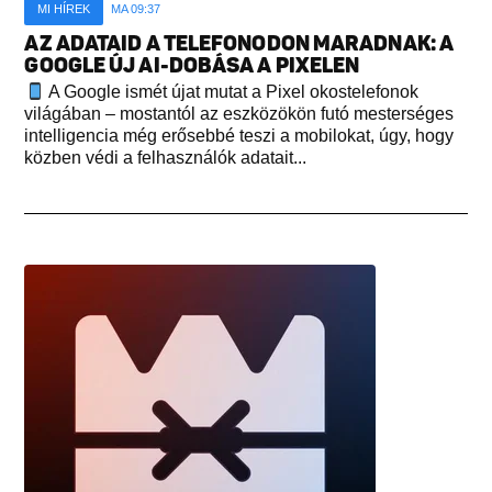
MI HÍREK
MA 09:37
AZ ADATAID A TELEFONODON MARADNAK: A
GOOGLE ÚJ AI-DOBÁSA A PIXELEN
A Google ismét újat mutat a Pixel okostelefonok
világában – mostantól az eszközökön futó mesterséges
intelligencia még erősebbé teszi a mobilokat, úgy, hogy
közben védi a felhasználók adatait...