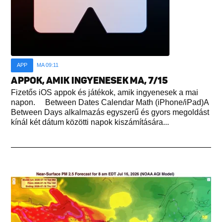
APP
MA 09:11
APPOK, AMIK INGYENESEK MA, 7/15
Fizetős iOS appok és játékok, amik ingyenesek a mai
napon. Between Dates Calendar Math (iPhone/iPad)A
Between Days alkalmazás egyszerű és gyors megoldást
kínál két dátum közötti napok kiszámítására...