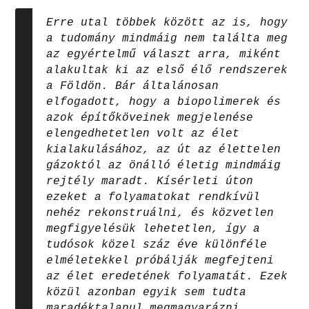
Erre utal többek között az is, hogy
a tudomány mindmáig nem találta meg
az egyértelmű választ arra, miként
alakultak ki az első élő rendszerek
a Földön. Bár általánosan
elfogadott, hogy a biopolimerek és
azok építőköveinek megjelenése
elengedhetetlen volt az élet
kialakulásához, az út az élettelen
gázoktól az önálló életig mindmáig
rejtély maradt. Kísérleti úton
ezeket a folyamatokat rendkívül
nehéz rekonstruálni, és közvetlen
megfigyelésük lehetetlen, így a
tudósok közel száz éve különféle
elméletekkel próbálják megfejteni
az élet eredetének folyamatát. Ezek
közül azonban egyik sem tudta
maradéktalanul megmagyarázni,