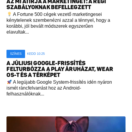
AZ MI ÁTÍRJA A MARKETINGET: A RÉGI
SZABÁLYOKNAK BEFELLEGZETT
A Fortune 500 cégek vezető marketingesei
kénytelenek szembenézni azzal a ténnyel, hogy a
korábbi, jól bevált módszerek egyszerűen
elavultak...
SZÍNES
KEDD 10:25
A JÚLIUSI GOOGLE-FRISSÍTÉS
FELTURBÓZZA A PLAY ÁRUHÁZAT, WEAR
OS-T ÉS A TÉRKÉPET
A legújabb Google System-frissítés idén nyáron
ismét ráncfelvarrást hoz az Android-
felhasználóknak...