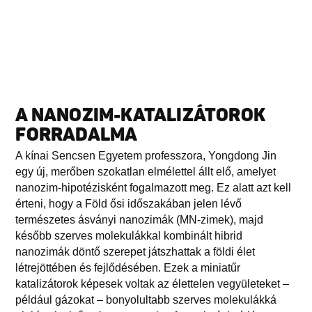
A NANOZIM-KATALIZÁTOROK
FORRADALMA
A kínai Sencsen Egyetem professzora, Yongdong Jin
egy új, merőben szokatlan elmélettel állt elő, amelyet
nanozim-hipotézisként fogalmazott meg. Ez alatt azt kell
érteni, hogy a Föld ősi időszakában jelen lévő
természetes ásványi nanozimák (MN-zimek), majd
később szerves molekulákkal kombinált hibrid
nanozimák döntő szerepet játszhattak a földi élet
létrejöttében és fejlődésében. Ezek a miniatűr
katalizátorok képesek voltak az élettelen vegyületeket –
például gázokat – bonyolultabb szerves molekulákká