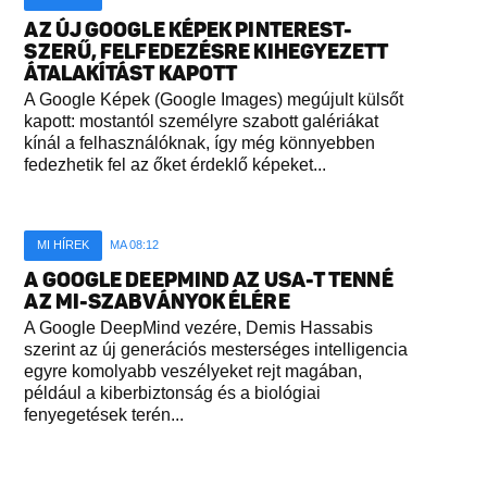
AZ ÚJ GOOGLE KÉPEK PINTEREST-
SZERŰ, FELFEDEZÉSRE KIHEGYEZETT
ÁTALAKÍTÁST KAPOTT
A Google Képek (Google Images) megújult külsőt
kapott: mostantól személyre szabott galériákat
kínál a felhasználóknak, így még könnyebben
fedezhetik fel az őket érdeklő képeket...
MI HÍREK
MA 08:12
A GOOGLE DEEPMIND AZ USA-T TENNÉ
AZ MI-SZABVÁNYOK ÉLÉRE
A Google DeepMind vezére, Demis Hassabis
szerint az új generációs mesterséges intelligencia
egyre komolyabb veszélyeket rejt magában,
például a kiberbiztonság és a biológiai
fenyegetések terén...