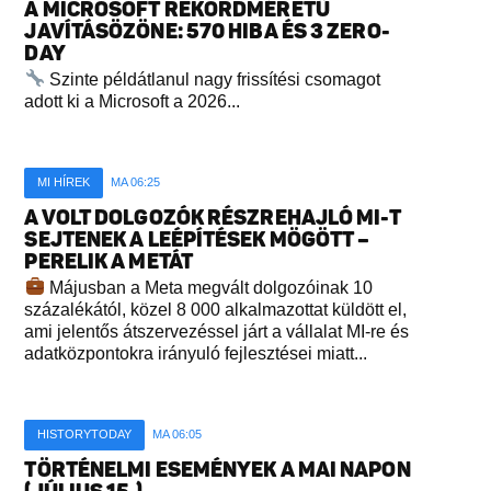
A MICROSOFT REKORDMÉRETŰ
JAVÍTÁSÖZÖNE: 570 HIBA ÉS 3 ZERO-
DAY
Szinte példátlanul nagy frissítési csomagot
adott ki a Microsoft a 2026...
MI HÍREK
MA 06:25
A VOLT DOLGOZÓK RÉSZREHAJLÓ MI-T
SEJTENEK A LEÉPÍTÉSEK MÖGÖTT –
PERELIK A METÁT
Májusban a Meta megvált dolgozóinak 10
százalékától, közel 8 000 alkalmazottat küldött el,
ami jelentős átszervezéssel járt a vállalat MI-re és
adatközpontokra irányuló fejlesztései miatt...
HISTORYTODAY
MA 06:05
TÖRTÉNELMI ESEMÉNYEK A MAI NAPON