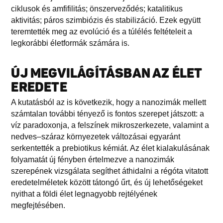
ciklusok és amfifilitás; önszerveződés; katalitikus
aktivitás; páros szimbiózis és stabilizáció. Ezek együtt
teremtették meg az evolúció és a túlélés feltételeit a
legkorábbi életformák számára is.
ÚJ MEGVILÁGÍTÁSBAN AZ ÉLET
EREDETE
A kutatásból az is következik, hogy a nanozimák mellett
számtalan további tényező is fontos szerepet játszott: a
víz paradoxonja, a felszínek mikroszerkezete, valamint a
nedves–száraz környezetek változásai egyaránt
serkentették a prebiotikus kémiát. Az élet kialakulásának
folyamatát új fényben értelmezve a nanozimák
szerepének vizsgálata segíthet áthidalni a régóta vitatott
eredetelméletek között tátongó űrt, és új lehetőségeket
nyithat a földi élet legnagyobb rejtélyének
megfejtésében.