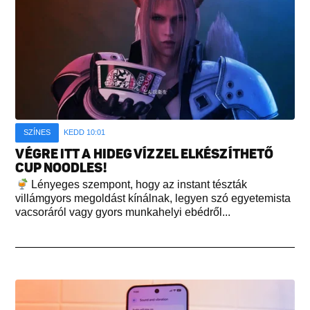
SZÍNES
KEDD 10:01
VÉGRE ITT A HIDEG VÍZZEL ELKÉSZÍTHETŐ
CUP NOODLES!
Lényeges szempont, hogy az instant tészták
villámgyors megoldást kínálnak, legyen szó egyetemista
vacsoráról vagy gyors munkahelyi ebédről...