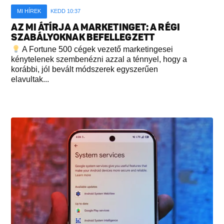
MI HÍREK
KEDD 10:37
AZ MI ÁTÍRJA A MARKETINGET: A RÉGI
SZABÁLYOKNAK BEFELLEGZETT
A Fortune 500 cégek vezető marketingesei
kénytelenek szembenézni azzal a ténnyel, hogy a
korábbi, jól bevált módszerek egyszerűen
elavultak...