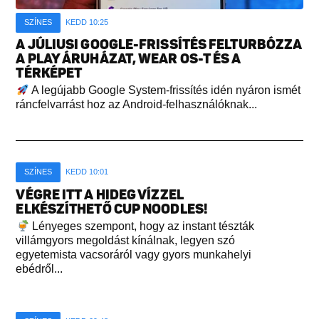
SZÍNES
KEDD 10:25
A JÚLIUSI GOOGLE-FRISSÍTÉS FELTURBÓZZA
A PLAY ÁRUHÁZAT, WEAR OS-T ÉS A
TÉRKÉPET
A legújabb Google System-frissítés idén nyáron ismét
ráncfelvarrást hoz az Android-felhasználóknak...
SZÍNES
KEDD 10:01
VÉGRE ITT A HIDEG VÍZZEL
ELKÉSZÍTHETŐ CUP NOODLES!
Lényeges szempont, hogy az instant tészták
villámgyors megoldást kínálnak, legyen szó
egyetemista vacsoráról vagy gyors munkahelyi
ebédről...