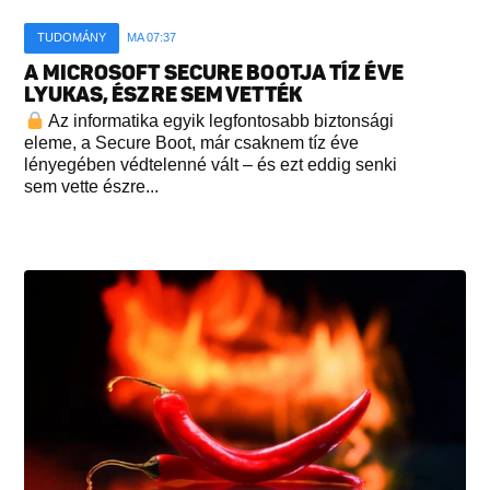
TUDOMÁNY
MA 07:37
A MICROSOFT SECURE BOOTJA TÍZ ÉVE
LYUKAS, ÉSZRE SEM VETTÉK
Az informatika egyik legfontosabb biztonsági
eleme, a Secure Boot, már csaknem tíz éve
lényegében védtelenné vált – és ezt eddig senki
sem vette észre...