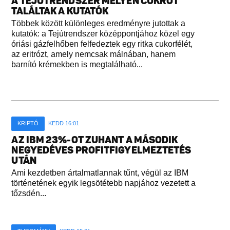
A TEJÚTRENDSZER MÉLYÉN CUKROT
TALÁLTAK A KUTATÓK
Többek között különleges eredményre jutottak a
kutatók: a Tejútrendszer középpontjához közel egy
óriási gázfelhőben felfedeztek egy ritka cukorfélét,
az eritrózt, amely nemcsak málnában, hanem
barnító krémekben is megtalálható...
KRIPTÓ
KEDD 16:01
AZ IBM 23%-OT ZUHANT A MÁSODIK
NEGYEDÉVES PROFITFIGYELMEZTETÉS
UTÁN
Ami kezdetben ártalmatlannak tűnt, végül az IBM
történetének egyik legsötétebb napjához vezetett a
tőzsdén...