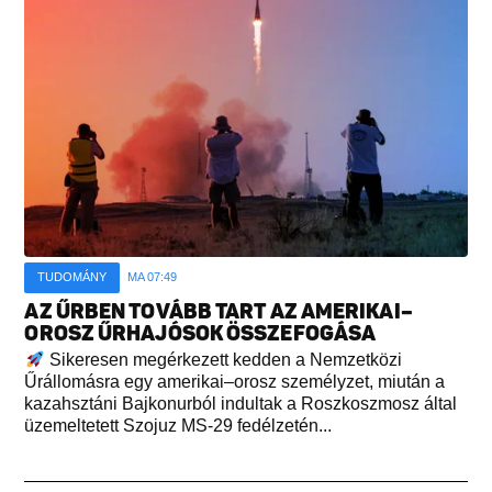
TUDOMÁNY
MA 07:49
AZ ŰRBEN TOVÁBB TART AZ AMERIKAI–
OROSZ ŰRHAJÓSOK ÖSSZEFOGÁSA
Sikeresen megérkezett kedden a Nemzetközi
Űrállomásra egy amerikai–orosz személyzet, miután a
kazahsztáni Bajkonurból indultak a Roszkoszmosz által
üzemeltetett Szojuz MS-29 fedélzetén...