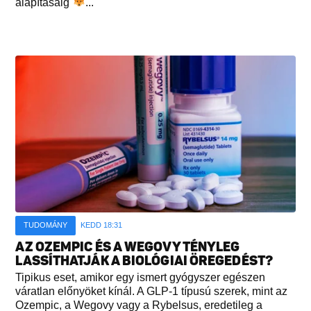
alapításáig
...
TUDOMÁNY
KEDD 18:31
AZ OZEMPIC ÉS A WEGOVY TÉNYLEG
LASSÍTHATJÁK A BIOLÓGIAI ÖREGEDÉST?
Tipikus eset, amikor egy ismert gyógyszer egészen
váratlan előnyöket kínál. A GLP-1 típusú szerek, mint az
Ozempic, a Wegovy vagy a Rybelsus, eredetileg a