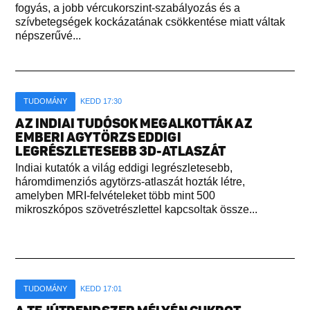
fogyás, a jobb vércukorszint-szabályozás és a
szívbetegségek kockázatának csökkentése miatt váltak
népszerűvé...
TUDOMÁNY
KEDD 17:30
AZ INDIAI TUDÓSOK MEGALKOTTÁK AZ
EMBERI AGYTÖRZS EDDIGI
LEGRÉSZLETESEBB 3D-ATLASZÁT
Indiai kutatók a világ eddigi legrészletesebb,
háromdimenziós agytörzs-atlaszát hozták létre,
amelyben MRI-felvételeket több mint 500
mikroszkópos szövetrészlettel kapcsoltak össze...
TUDOMÁNY
KEDD 17:01