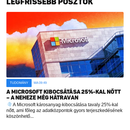
LEGFRISSEBB POSZTOK
TUDOMÁNY
MA 09:49
A MICROSOFT KIBOCSÁTÁSA 25%-KAL NŐTT
– A NEHEZE MÉG HÁTRAVAN
A Microsoft károsanyag-kibocsátása tavaly 25%-kal
nőtt, ami főleg az adatközpontok gyors terjeszkedésének
köszönhető...