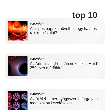
top 10
TUDOMÁNY
A csípős paprika növelheti egy halálos
rák kockázatát?
TUDOMÁNY
Az Artemis II: „Furcsán nézett ki a Hold”
250 ezer mérföldről
TUDOMÁNY
Az új Alzheimer-gyógyszer felforgatja a
megszokott kezeléseket