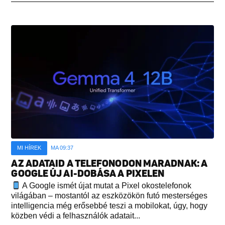
MI HÍREK
MA 09:37
AZ ADATAID A TELEFONODON MARADNAK: A
GOOGLE ÚJ AI-DOBÁSA A PIXELEN
A Google ismét újat mutat a Pixel okostelefonok
világában – mostantól az eszközökön futó mesterséges
intelligencia még erősebbé teszi a mobilokat, úgy, hogy
közben védi a felhasználók adatait...