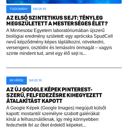
TUDOMÁNY
MA 08:49
AZ ELSŐ SZINTETIKUS SEJT: TÉNYLEG
MEGSZÜLETETT A MESTERSÉGES ÉLET?
A Minnesotai Egyetem laboratóriumában újszerű
biológiai eredmény született: egy aprócska SpudCell
nevű képződmény képes táplálkozni, növekedni,
versengeni, osztódni és lemásolni önmagát – vagyis
szinte mindent tud, amit egy élő sejt is...
MI HÍREK
MA 08:36
AZ ÚJ GOOGLE KÉPEK PINTEREST-
SZERŰ, FELFEDEZÉSRE KIHEGYEZETT
ÁTALAKÍTÁST KAPOTT
A Google Képek (Google Images) megújult külsőt
kapott: mostantól személyre szabott galériákat
kínál a felhasználóknak, így még könnyebben
fedezhetik fel az őket érdeklő képeket...