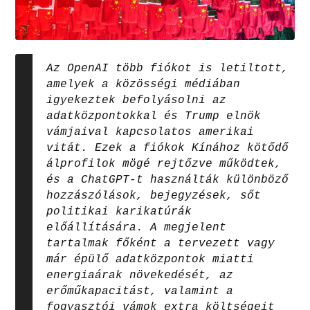
Az OpenAI több fiókot is letiltott,
amelyek a közösségi médiában
igyekeztek befolyásolni az
adatközpontokkal és Trump elnök
vámjaival kapcsolatos amerikai
vitát. Ezek a fiókok Kínához kötődő
álprofilok mögé rejtőzve működtek,
és a ChatGPT-t használták különböző
hozzászólások, bejegyzések, sőt
politikai karikatúrák
előállítására. A megjelent
tartalmak főként a tervezett vagy
már épülő adatközpontok miatti
energiaárak növekedését, az
erőműkapacitást, valamint a
fogyasztói vámok extra költségeit