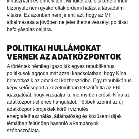
kihasználni és elmélyíteni. Mindkét akció sikertelennek
bizonyult; nem gyakoroltak érdemi hatást a társadalmi
vitákra. Ez azonban nem jelenti azt, hogy az MI
alkalmazása a jövőben ne jelenthetne veszélyt politikai
befolyásolás céljára.
POLITIKAI HULLÁMOKAT
VERNEK AZ ADATKÖZPONTOK
A történtek némileg igazolják egyes republikánus
politikusok aggodalmát azzal kapcsolatban, hogy Kína
beavatkozik az amerikai közbeszédbe. Egy republikánus
képviselőcsoport a közelmúltban felszólította az FBI
igazgatóját, hogy vizsgálja ki, mennyiben erősíti Kína az
adatközpont-ellenes hangulatot. Többek szerint az új
adatközpont-projektek körüli vízhűtés,
energiafelhasználás, átláthatóság és közüzemi díjak
témáiban feltűnően hasonló a kampányok
szóhasználata.