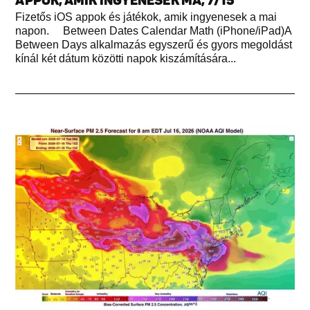
APPOK, AMIK INGYENESEK MA, 7/15
Fizetős iOS appok és játékok, amik ingyenesek a mai
napon. Between Dates Calendar Math (iPhone/iPad)A
Between Days alkalmazás egyszerű és gyors megoldást
kínál két dátum közötti napok kiszámítására...