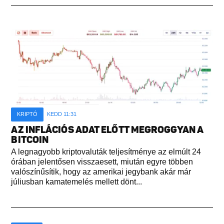
KRIPTÓ
KEDD 11:31
AZ INFLÁCIÓS ADAT ELŐTT MEGROGGYAN A
BITCOIN
A legnagyobb kriptovaluták teljesítménye az elmúlt 24
órában jelentősen visszaesett, miután egyre többen
valószínűsítik, hogy az amerikai jegybank akár már
júliusban kamatemelés mellett dönt...