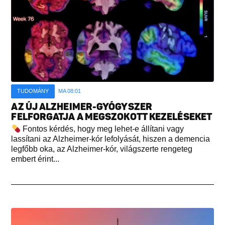
TUDOMÁNY
MA 08:01
AZ ÚJ ALZHEIMER-GYÓGYSZER
FELFORGATJA A MEGSZOKOTT KEZELÉSEKET
Fontos kérdés, hogy meg lehet-e állítani vagy
lassítani az Alzheimer-kór lefolyását, hiszen a demencia
legfőbb oka, az Alzheimer-kór, világszerte rengeteg
embert érint...