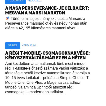
TUDOMÁNY
KEDD 15:01
A NASA PERSEVERANCE-JE CÉLBA ÉRT:
MEGVAN A MARSI MARATON
Történelmi teljesítmény született a Marson: a
Perseverance marsjáró öt év és négy hónap után
elérte a 42,195 kilométeres maratoni távot...
SZÍNES
KEDD 12:01
A RÉGI T‑MOBILE-CSOMAGOKNAK VÉGE:
KÉNYSZERVÁLTÁS MÁR EZEN A HÉTEN
Ami kezdetben ártalmatlannak tűnt, most minden
régi T-Mobile-előfizető számára valódi változás: a
társaság e héttől kezdve automatikusan átsorolja a
10–15 éves tarifákat – például a Simple Choice, T-
Mobile One, One Plus, a Magenta családhoz
tartozó, valamint a Sprintből áthozott régi
csomagokat – modernebb tarifákra...