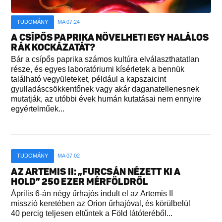
TUDOMÁNY
MA 07:24
A CSÍPŐS PAPRIKA NÖVELHETI EGY HALÁLOS
RÁK KOCKÁZATÁT?
Bár a csípős paprika számos kultúra elválaszthatatlan
része, és egyes laboratóriumi kísérletek a bennük
található vegyületeket, például a kapszaicint
gyulladáscsökkentőnek vagy akár daganatellenesnek
mutatják, az utóbbi évek humán kutatásai nem ennyire
egyértelműek...
TUDOMÁNY
MA 07:02
AZ ARTEMIS II: „FURCSÁN NÉZETT KI A
HOLD” 250 EZER MÉRFÖLDRŐL
Április 6-án négy űrhajós indult el az Artemis II
misszió keretében az Orion űrhajóval, és körülbelül
40 percig teljesen eltűntek a Föld látóteréből...