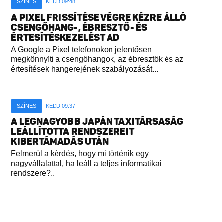
SZÍNES
KEDD 09:48
A PIXEL FRISSÍTÉSE VÉGRE KÉZRE ÁLLÓ
CSENGŐHANG-, ÉBRESZTŐ- ÉS
ÉRTESÍTÉSKEZELÉST AD
A Google a Pixel telefonokon jelentősen
megkönnyíti a csengőhangok, az ébresztők és az
értesítések hangerejének szabályozását...
SZÍNES
KEDD 09:37
A LEGNAGYOBB JAPÁN TAXITÁRSASÁG
LEÁLLÍTOTTA RENDSZEREIT
KIBERTÁMADÁS UTÁN
Felmerül a kérdés, hogy mi történik egy
nagyvállalattal, ha leáll a teljes informatikai
rendszere?..