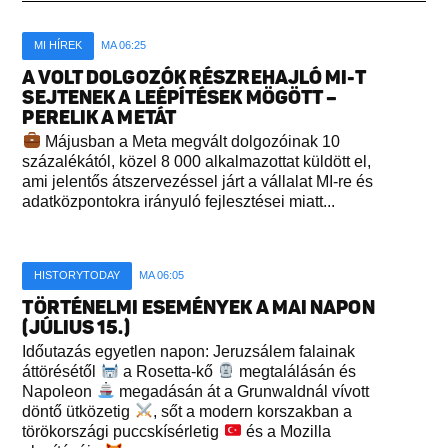
MI HÍREK
MA 06:25
A VOLT DOLGOZÓK RÉSZREHAJLÓ MI-T
SEJTENEK A LEÉPÍTÉSEK MÖGÖTT –
PERELIK A METÁT
Májusban a Meta megvált dolgozóinak 10
százalékától, közel 8 000 alkalmazottat küldött el,
ami jelentős átszervezéssel járt a vállalat MI-re és
adatközpontokra irányuló fejlesztései miatt...
HISTORYTODAY
MA 06:05
TÖRTÉNELMI ESEMÉNYEK A MAI NAPON
(JÚLIUS 15.)
Időutazás egyetlen napon: Jeruzsálem falainak
áttörésétől
a Rosetta-kő
megtalálásán és
Napoleon
megadásán át a Grunwaldnál vívott
döntő ütközetig
, sőt a modern korszakban a
törökországi puccskísérletig
és a Mozilla