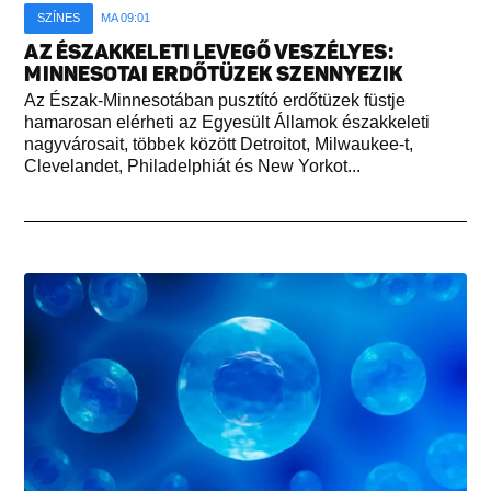
SZÍNES
MA 09:01
AZ ÉSZAKKELETI LEVEGŐ VESZÉLYES:
MINNESOTAI ERDŐTÜZEK SZENNYEZIK
Az Észak-Minnesotában pusztító erdőtüzek füstje
hamarosan elérheti az Egyesült Államok északkeleti
nagyvárosait, többek között Detroitot, Milwaukee-t,
Clevelandet, Philadelphiát és New Yorkot...