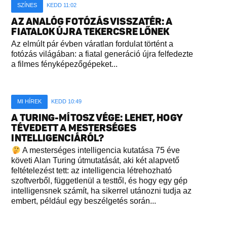
SZÍNES
KEDD 11:02
AZ ANALÓG FOTÓZÁS VISSZATÉR: A
FIATALOK ÚJRA TEKERCSRE LŐNEK
Az elmúlt pár évben váratlan fordulat történt a
fotózás világában: a fiatal generáció újra felfedezte
a filmes fényképezőgépeket...
MI HÍREK
KEDD 10:49
A TURING-MÍTOSZ VÉGE: LEHET, HOGY
TÉVEDETT A MESTERSÉGES
INTELLIGENCIÁRÓL?
A mesterséges intelligencia kutatása 75 éve
követi Alan Turing útmutatását, aki két alapvető
feltételezést tett: az intelligencia létrehozható
szoftverből, függetlenül a testtől, és hogy egy gép
intelligensnek számít, ha sikerrel utánozni tudja az
embert, például egy beszélgetés során...